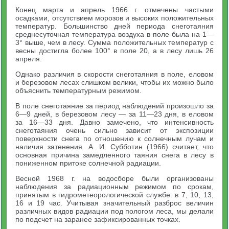
Конец марта и апрель 1966 г. отмечены частыми
осадками, отсутствием морозов и высоких положительных
температур. Большинство дней периода снеготаяния
среднесуточная температура воздуха в поле была на 1—
3° выше, чем в лесу. Сумма положительных температур с
весны достигла более 100° в поле 20, а в лесу лишь 26
апреля.
Однако различия в скорости снеготаяния в поле, еловом
и березовом лесах слишком велики, чтобы их можно было
объяснить температурным режимом.
В поле снеготаяние за период наблюдений произошло за
6—9 дней, в березовом лесу — за 11—23 дня, в еловом
за 16—33 дня. Давно замечено, что интенсивность
снеготаяния очень сильно зависит от экспозиции
поверхности снега по отношению к солнечным лучам и
наличия затенения. А. И. Субботин (1966) считает, что
основная причина замедленного таяния снега в лесу в
пониженном притоке солнечной радиации.
Весной 1968 г. на водосборе были организованы
наблюдения за радиационным режимом по срокам,
принятым в гидрометеорологической службе: в 7, 10, 13,
16 и 19 час. Учитывая значительный разброс величин
различных видов радиации под пологом леса, мы делали
по подсчет на заранее зафиксированных точках.