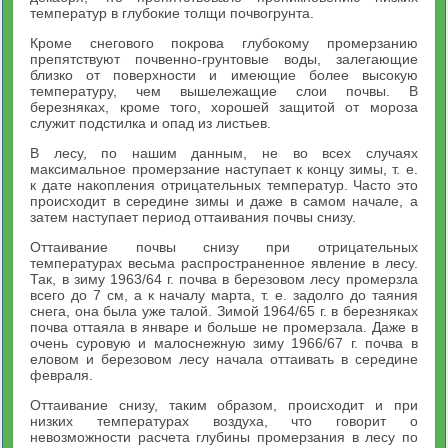
температур в глубокие толщи почвогрунта.
Кроме снегового покрова глубокому промерзанию
препятствуют почвенно-грунтовые воды, залегающие
близко от поверхности и имеющие более высокую
температуру, чем вышележащие слои почвы. В
березняках, кроме того, хорошей защитой от мороза
служит подстилка и опад из листьев.
В лесу, по нашим данным, не во всех случаях
максимальное промерзание наступает к концу зимы, т. е.
к дате накопления отрицательных температур. Часто это
происходит в середине зимы и даже в самом начале, а
затем наступает период оттаивания почвы снизу.
Оттаивание почвы снизу при отрицательных
температурах весьма распространенное явление в лесу.
Так, в зиму 1963/64 г. почва в березовом лесу промерзла
всего до 7 см, а к началу марта, т. е. задолго до таяния
снега, она была уже талой. Зимой 1964/65 г. в березняках
почва оттаяла в январе и больше не промерзала. Даже в
очень суровую и малоснежную зиму 1966/67 г. почва в
еловом и березовом лесу начала оттаивать в середине
февраля.
Оттаивание снизу, таким образом, происходит и при
низких температурах воздуха, что говорит о
невозможности расчета глубины промерзания в лесу по