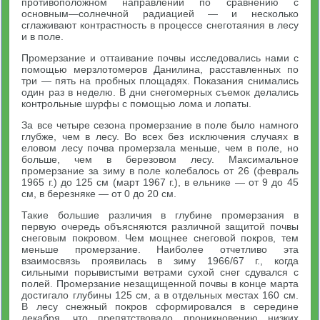
противоположном направлении по сравнению с
основным—солнечной радиацией — и несколько
сглаживают контрастность в процессе снеготаяния в лесу
и в поле.
Промерзание и оттаивание почвы исследовались нами с
помощью мерзлотомеров Данилина, расставленных по
три — пять на пробных площадях. Показания снимались
один раз в неделю. В дни снегомерных съемок делались
контрольные шурфы с помощью лома и лопаты.
За все четыре сезона промерзание в поле было намного
глубже, чем в лесу. Во всех без исключения случаях в
еловом лесу почва промерзала меньше, чем в поле, но
больше, чем в березовом лесу. Максимальное
промерзание за зиму в поле колебалось от 26 (февраль
1965 г.) до 125 см (март 1967 г.), в ельнике — от 9 до 45
см, в березняке — от 0 до 20 см.
Такие большие различия в глубине промерзания в
первую очередь объясняются различной защитой почвы
снеговым покровом. Чем мощнее снеговой покров, тем
меньше промерзание. Наиболее отчетливо эта
взаимосвязь проявилась в зиму 1966/67 г., когда
сильными порывистыми ветрами сухой снег сдувался с
полей. Промерзание незащищенной почвы в конце марта
достигало глубины 125 см, а в отдельных местах 160 см.
В лесу снежный покров сформировался в середине
декабря, что препятствовало проникновению низких