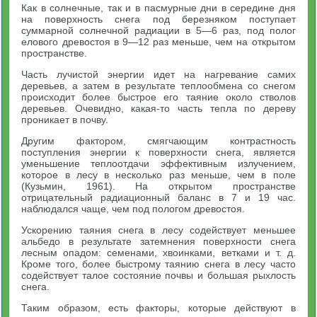
Как в солнечные, так и в пасмурные дни в середине дня
на поверхность снега под березняком поступает
суммарной солнечной радиации в 5—6 раз, под полог
елового древостоя в 9—12 раз меньше, чем на открытом
пространстве.
Часть лучистой энергии идет на нагревание самих
деревьев, а затем в результате теплообмена со снегом
происходит более быстрое его таяние около стволов
деревьев. Очевидно, какая-то часть тепла по дереву
проникает в почву.
Другим фактором, смягчающим контрастность
поступления энергии к поверхности снега, является
уменьшение теплоотдачи эффективным излучением,
которое в лесу в несколько раз меньше, чем в поле
(Кузьмин, 1961). На открытом пространстве
отрицательный радиационный баланс в 7 и 19 час.
наблюдался чаще, чем под пологом древостоя.
Ускорению таяния снега в лесу содействует меньшее
альбедо в результате затемнения поверхности снега
лесным опадом: семенами, хвоинками, ветками и т. д.
Кроме того, более быстрому таянию снега в лесу часто
содействует талое состояние почвы и большая рыхлость
снега.
Таким образом, есть факторы, которые действуют в