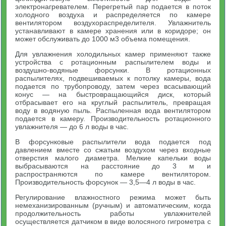
электронагревателем. Перегретый пар подается в поток
холодного воздуха и распределяется по камере
вентилятором воздухораспределителя. Увлажнитель
устанавливают в камере хранения или в коридоре; он
может обслуживать до 1000 м3 объема помещения.
Для увлажнения холодильных камер применяют также
устройства с ротационным распылителем воды и
воздушно-водяные форсунки. В ротационных
распылителях, подвешиваемых к потолку камеры, вода
подается по трубопроводу, затем через всасывающий
конус — на быстровращающийся диск, который
отбрасывает его на круглый распылитель, превращая
воду в водяную пыль. Распыленная вода вентилятором
подается в камеру. Производительность ротационного
увлажнителя — до 6 л воды в час.
В форсунковые распылители вода подается под
давлением вместе со сжатым воздухом через входные
отверстия малого диаметра. Мелкие капельки воды
выбрасываются на расстояние до 3 м и
распространяются по камере вентилятором.
Производительность форсунок — 3,5—4 л воды в час.
Регулирование влажностного режима может быть
немеханизированным (ручным) и автоматическим, когда
продолжительность работы увлажнителей
осуществляется датчиком в виде волосяного гигрометра с