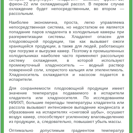
фреон-22 или охлаждающий рассол. В первом случае
охлаждение будет непосредственным, во втором —
рассольным.
Наиболее экономична, проста, легко управляема
непосредственная система, но недостатком ее является
попадание паров хладагента в холодильные камеры при
разгерметизации системы. Хладагент опасен для
плодоовощной продукции, так как вызывает ожоги
хранящейся продукции, а также для людей, работающих
при погрузке и выгрузке камер. Поэтому в промышленных
холодильниках наиболее часто применяют рассольную
систему охлаждения, в которой используют
промежуточный хладоноситель — водный раствор
поваренной соли, хлористого кальция или этиленгликоль.
Хладоноситель охлаждается и насосом подается в
испарители.
Для сохраняемости плодоовощной продукции имеет
значение температура подаваемого в испарители
хладагента или хладоносителя. По исследованиям
НИИХП, большие перепады температуры хладагента или
рассола вызывают интенсивное выпадение конденсата и
образование на испарителях «снеговой шубы», осушают
воздух камер, способствуют усиленному влаговыделению
из продукции, а, следовательно, повышают убыль массы.
Оптимально допустимым градиентом температур