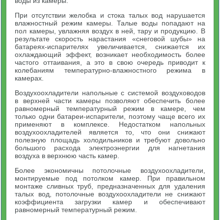
воды из камеры.
При отсутствии желобка и стока талых вод нарушается
влажностный режим камеры. Талые воды попадают на
пол камеры, увлажняя воздух в ней, тару и продукцию. В
результате скорость нарастания «снеговой шубы» на
батареях-испарителях увеличивается, снижается их
охлаждающий эффект, возникает необходимость более
частого оттаивания, а это в свою очередь приводит к
колебаниям температурно-влажностного режима в
камерах.
Воздухоохладители напольные с системой воздуховодов
в верхней части камеры позволяют обеспечить более
равномерный температурный режим в камере, чем
только одни батареи-испарители, поэтому чаще всего их
применяют в комплексе. Недостатком напольных
воздухоохладителей является то, что они снижают
полезную площадь холодильников и требуют довольно
большого расхода электроэнергии для нагнетания
воздуха в верхнюю часть камер.
Более экономичны потолочные воздухоохладители,
монтируемые под потолком камер. При правильном
монтаже сливных труб, предназначенных для удаления
талых вод, потолочные воздухоохладители не снижают
коэффициента загрузки камер и обеспечивают
равномерный температурный режим.