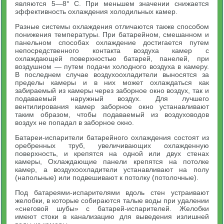
являются 5—8° С. При меньшем значении снижается
эффективность охлаждения холодильных камер.
Разные системы охлаждения отличаются также способом
понижения температуры. При батарейном, смешанном и
панельном способах охлаждение достигается путем
непосредственного контакта воздуха камер с
охлаждающей поверхностью батарей, панелей, при
воздушном — путем подачи холодного воздуха в камеру.
В последнем случае воздухоохладители выносятся за
пределы камеры и в них может охлаждаться как
забираемый из камеры через заборное окно воздух, так и
подаваемый наружный воздух. Для лучшего
вентилирования камер заборное окно устанавливают
таким образом, чтобы подаваемый из воздуховодов
воздух не попадал в заборное окно.
Батареи-испарители батарейного охлаждения состоят из
оребренных труб, увеличивающих охлажденную
поверхность, и крепятся на одной или двух стенах
камеры, Охлаждающие панели крепятся на потолке
камер, а воздухоохладители устанавливают на полу
(напольные) или подвешивают к потолку (потолочные).
Под батареями-испарителями вдоль стен устраивают
желобки, в которые собираются талые воды при удалении
«снеговой шубы» с батарей-испарителей. Желобки
имеют стоки в канализацию для выведения излишней