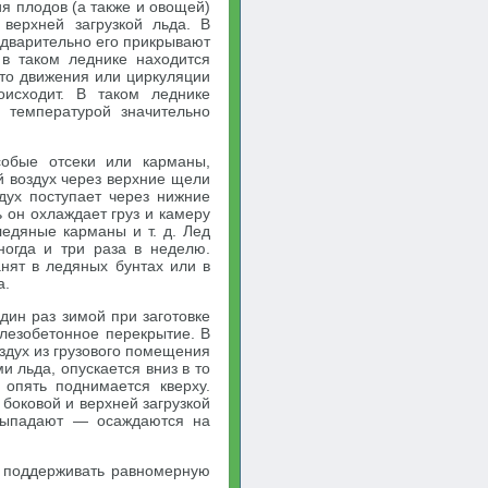
ия плодов (а также и овощей)
верхней загрузкой льда. В
едварительно его прикрывают
в таком леднике находится
, то движения или циркуляции
оисходит. В таком леднике
 температурой значительно
собые отсеки или карманы,
 воздух через верхние щели
дух поступает через нижние
 он охлаждает груз и камеру
ледяные карманы и т. д. Лед
ногда и три раза в неделю.
нят в ледяных бунтах или в
а.
дин раз зимой при заготовке
елезобетонное перекрытие. В
здух из грузового помещения
и льда, опускается вниз в то
опять поднимается кверху.
боковой и верхней загрузкой
 выпадают — осаждаются на
о поддерживать равномерную