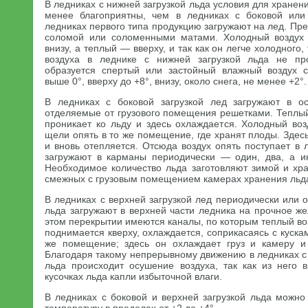
В ледниках с нижней загрузкой льда условия для хранен
менее благоприятны, чем в ледниках с боковой или 
ледниках первого типа продукцию загружают на лед. Пр
соломой или соломенными матами. Холодный воздух 
внизу, а теплый — вверху, и так как он легче холодного
воздуха в леднике с нижней загрузкой льда не пр
образуется спертый или застойный влажный воздух с
выше 0°, вверху до +8°, внизу, около снега, не менее +2°.
В ледниках с боковой загрузкой лед загружают в о
отделяемые от грузового помещения решетками. Теплый
проникает ко льду и здесь охлаждается. Холодный воз
щели опять в то же помещение, где хранят плоды. Здесь
и вновь отепляется. Отсюда воздух опять поступает в 
загружают в карманы периодически — один, два, а и
Необходимое количество льда заготовляют зимой и хра
смежных с грузовым помещением камерах хранения льд
В ледниках с верхней загрузкой лед периодически или о
льда загружают в верхней части ледника на прочное ж
этом перекрытии имеются каналы, по которым теплый во
поднимается кверху, охлаждается, соприкасаясь с кускам
же помещение; здесь он охлаждает груз и камеру и 
Благодаря такому непрерывному движению в ледниках с 
льда происходит осушение воздуха, так как из него
кусочках льда капли избыточной влаги.
В ледниках с боковой и верхней загрузкой льда можн