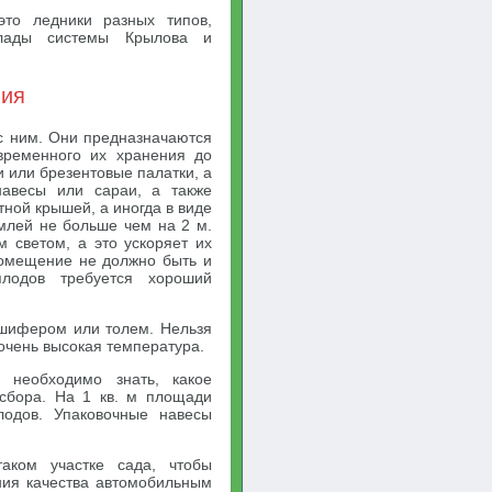
то ледники разных типов,
лады системы Крылова и
ния
с ним. Они предназначаются
временного их хранения до
 или брезентовые палатки, а
авесы или сараи, а также
ной крышей, а иногда в виде
млей не больше чем на 2 м.
 светом, а это ускоряет их
 помещение не должно быть и
лодов требуется хороший
 шифером или толем. Нельзя
очень высокая температура.
 необходимо знать, какое
 сбора. На 1 кв. м площади
лодов. Упаковочные навесы
аком участке сада, чтобы
ния качества автомобильным