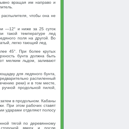
ерывно вращая им направо и
литель.
 распылителя, чтобы она не
и —12° и ниже за 25 суток
и такой температуре лед
едяного поля на другой. Во
атый, легко тающий лед.
лее 45°. При более крутых
ерхность бунта должна быть
ают мелким льдом, заливают
лощадку для ледяного бунта,
 предварительно распиленный
ечению реки) и в том месте,
 ручной продольной пилой,
 затем в продольном. Кабаны
и. При этом рабочих ставят
ыми ударами отделяют полосу
нной тягой по деревянному
 стороной вверх и после