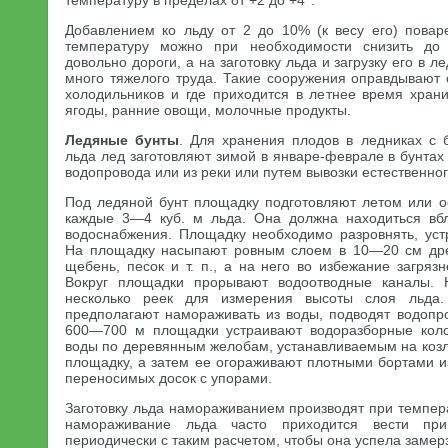
температуру в пределах от +2 до +4°.
Добавлением ко льду от 2 до 10% (к весу его) повар
температуру можно при необходимости снизить до
довольно дороги, а на заготовку льда и загрузку его в л
много тяжелого труда. Такие сооружения оправдывают 
холодильников и где приходится в летнее время хран
ягоды, ранние овощи, молочные продукты.
Ледяные бунты
. Для хранения плодов в ледниках с б
льда лед заготовляют зимой в январе-феврале в бунта
водопровода или из реки или путем вывозки естественног
Под ледяной бунт площадку подготовляют летом или ос
каждые 3—4 куб. м льда. Она должна находиться вбл
водоснабжения. Площадку необходимо разровнять, устр
На площадку насыпают ровным слоем в 10—20 см др
щебень, песок и т. п., а на него во избежание загряз
Вокруг площадки прорывают водоотводные каналы. 
несколько реек для измерения высоты слоя льда
предполагают намораживать из воды, подводят водоп
600—700 м площадки устраивают водоразборные коло
воды по деревянным желобам, устанавливаемым на коз
площадку, а затем ее огораживают плотными бортами из
переносимых досок с упорами.
Заготовку льда намораживанием производят при темпер
намораживание льда часто приходится вести п
периодически с таким расчетом, чтобы она успела замер