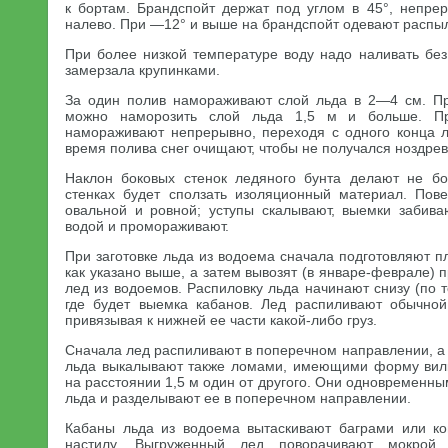
к бортам. Брандспойт держат под углом в 45°, непр
налево. При —12° и выше на брандспойт одевают распы
При более низкой температуре воду надо наливать без
замерзала крупинками.
За один полив намораживают слой льда в 2—4 см. Пр
можно наморозить слой льда 1,5 м и больше. Пр
намораживают непрерывно, переходя с одного конца л
время полива снег очищают, чтобы не получался ноздрев
Наклон боковых стенок ледяного бунта делают не бо
стенках будет сползать изоляционный материал. Пов
овальной и ровной; уступы скалывают, выемки забив
водой и промораживают.
При заготовке льда из водоема сначала подготовляют п
как указано выше, а затем вывозят (в январе-феврале)
лед из водоемов. Распиловку льда начинают снизу (по т
где будет выемка кабанов. Лед распиливают обычной
привязывая к нижней ее части какой-либо груз.
Сначала лед распиливают в поперечном направлении, а
льда выкалывают также ломами, имеющими форму вилк
на расстоянии 1,5 м один от другого. Они одновременн
льда и разделывают ее в поперечном направлении.
Кабаны льда из водоема вытаскивают баграми или ко
настилу. Выгруженный лед поворачивают мокрой