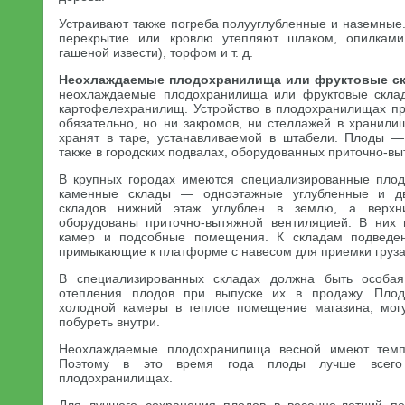
Устраивают также погреба полууглубленные и наземные.
перекрытие или кровлю утепляют шлаком, опилкам
гашеной извести), торфом и т. д.
Неохлаждаемые плодохранилища или фруктовые с
неохлаждаемые плодохранилища или фруктовые скла
картофелехранилищ. Устройство в плодохранилищах п
обязательно, но ни закромов, ни стеллажей в хранили
хранят в таре, устанавливаемой в штабели. Плоды —
также в городских подвалах, оборудованных приточно-в
В крупных городах имеются специализированные пло
каменные склады — одноэтажные углубленные и дв
складов нижний этаж углублен в землю, а верхн
оборудованы приточно-вытяжной вентиляцией. В них 
камер и подсобные помещения. К складам подведен
примыкающие к платформе с навесом для приемки груза
В специализированных складах должна быть особая
отепления плодов при выпуске их в продажу. Плод
холодной камеры в теплое помещение магазина, мог
побуреть внутри.
Неохлаждаемые плодохранилища весной имеют темп
Поэтому в это время года плоды лучше всего
плодохранилищах.