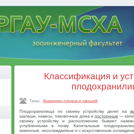
Классификация и ус
плодохранил
Тема:
Хранение плодов и овощей
Плодохранилища по своему устройству делят на
в
шалаши, навесы, паковочные дома и
постоянные
— капит
своему устройству и расположению бывают назем
углубленными в почву. Капитальные плодохранил
каменные, неохлаждаемые и с искусственным охлажден