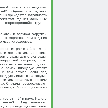
енной соли в этих ледниках
 —8°. Однако эти ледники
едник приходится затрачивать
себя там, где нет машинных
ить скоропортящийся груз —
оковой и верхней загрузкой
х — намораживанием воды из
о льда из водоемов.
енью из расчета 1 кв. м на
изи ледника или источника
оить скаты для стока воды.
енирующий материал, шлак,
нения льда настилают доски.
На самой площадке ставят
. В том случае, если лед
роводную линию и на каждые
нки или организуют подачу
лах. Сначала промораживают
 снега, кабанов льда или из
атуре от —5° и ниже. На юге
ри —2—3°. Воду наливают
знуть при подходе самотеком