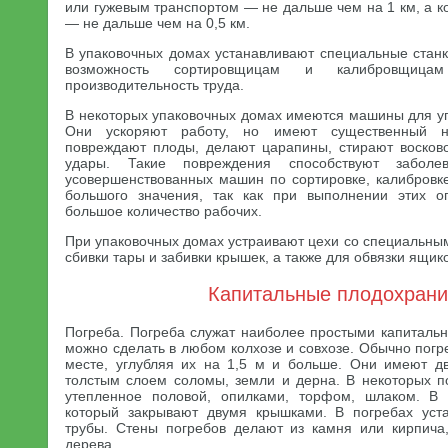
или гужевым транспортом — не дальше чем на 1 км, а к
— не дальше чем на 0,5 км.
В упаковочных домах устанавливают специальные станк
возможность сортировщицам и калибровщицам
производительность труда.
В некоторых упаковочных домах имеются машины для уп
Они ускоряют работу, но имеют существенный н
повреждают плоды, делают царапины, стирают восков
удары. Такие повреждения способствуют заболе
усовершенствованных машин по сортировке, калибровк
большого значения, так как при выполнении этих о
большое количество рабочих.
При упаковочных домах устраивают цехи со специальны
сбивки тары и забивки крышек, а также для обвязки ящик
Капитальные плодохран
Погреба. Погреба служат наиболее простыми капитал
можно сделать в любом колхозе и совхозе. Обычно погр
месте, углубляя их на 1,5 м и больше. Они имеют д
толстым слоем соломы, земли и дерна. В некоторых п
утепленное половой, опилками, торфом, шлаком. В 
который закрывают двумя крышками. В погребах уст
трубы. Стены погребов делают из камня или кирпича
дерева.