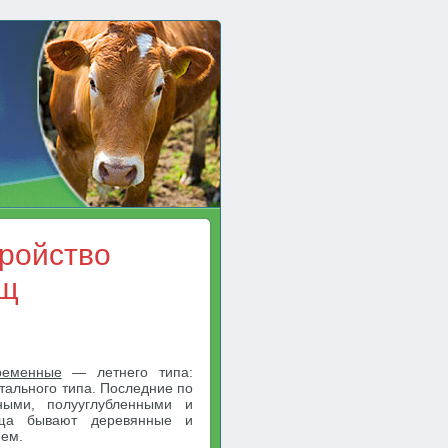
тройство
ищ
ременные
— летнего типа:
ального типа. Последние по
ными, полууглубленными и
ища бывают деревянные и
ием.