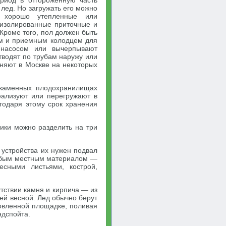
риод в отгороженную часть
лед. Но загружать его можно
т хорошо утепленные или
е изолированные приточные и
Кроме того, пол должен быть
ом и приемным колодцем для
 насосом или вычерпывают
тводят по трубам наружу или
няют в Москве на некоторых
 каменных плодохранилищах
еализуют или перегружают в
агодаря этому срок хранения
ники можно разделить на три
 устройства их нужен подвал
любым местным материалом —
есными листьями, кострой,
утствии камня и кирпича — из
ней весной. Лед обычно берут
овленной площадке, поливая
ндспойта.