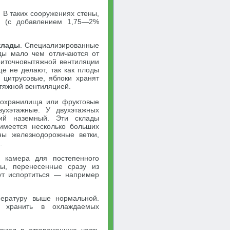
 В таких сооружениях стены,
и (с добавлением 1,75—2%
клады
. Специализированные
ды мало чем отличаются от
риточновытяжной вентиляции
ще не делают, так как плоды
 цитрусовые, яблоки хранят
ытяжной вентиляцией.
дохранилища или фруктовые
ухэтажные. У двухэтажных
ий наземный. Эти склады
имеется несколько больших
ы железнодорожные ветки,
.
 камера для постепенного
ы, перенесенные сразу из
ут испортиться — например
ературу выше нормальной.
 хранить в охлаждаемых