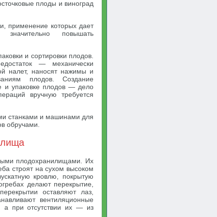
осточковые плоды и виноград
и, применение которых дает
 значительно повышать
аковки и сортировки плодов.
едостаток — механически
ой налет, наносят нажимы и
ваниям плодов. Создание
е и упаковке плодов — дело
пераций вручную требуется
ми станками и машинами для
ов обручами.
илища
ьными плодохранилищами. Их
еба строят на сухом высоком
вускатную кровлю, покрытую
огребах делают перекрытие,
перекрытии оставляют лаз,
анавливают вентиляционные
, а при отсутствии их — из