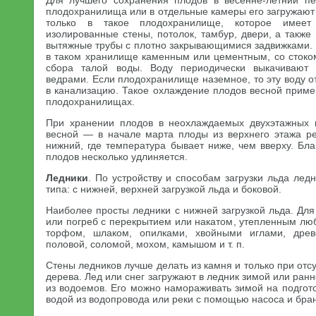
Для лучшего сохранения плодов в весенне-летний пе
плодохранилища или в отдельные камеры его загружают 
только в такое плодохранилище, которое имее
изолированные стены, потолок, тамбур, двери, а такж
вытяжные трубы с плотно закрывающимися задвижками. 
в таком хранилище каменным или цементным, со сток
сбора талой воды. Воду периодически выкачивают
ведрами. Если плодохранилище наземное, то эту воду о
в канализацию. Такое охлаждение плодов весной приме
плодохранилищах.
При хранении плодов в неохлаждаемых двухэтажных
весной — в начале марта плоды из верхнего этажа р
нижний, где температура бывает ниже, чем вверху. Бл
плодов несколько удлиняется.
Ледники
. По устройству и способам загрузки льда лед
типа: с нижней, верхней загрузкой льда и боковой.
Наиболее просты ледники с нижней загрузкой льда. Для
или погреб с перекрытием или накатом, утепленным 
торфом, шлаком, опилками, хвойными иглами, древ
половой, соломой, мохом, камышом и т. п.
Стены ледников лучше делать из камня и только при отс
дерева. Лед или снег загружают в ледник зимой или ран
из водоемов. Его можно намораживать зимой на подгот
водой из водопровода или реки с помощью насоса и бра