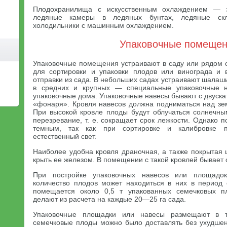
Плодохранилища с искусственным охлаждением — э
ледяные камеры в ледяных бунтах, ледяные ск
холодильники с машинным охлаждением.
Упаковочные помеще
Упаковочные помещения устраивают в саду или рядом 
для сортировки и упаковки плодов или винограда и 
отправки из сада. В небольших садах устраивают шалаши
в средних и крупных — специальные упаковочные н
упаковочные дома. Упаковочные навесы бывают с двускат
«фонаря». Кровля навесов должна подниматься над зе
При высокой кровле плоды будут облучаться солнечным
перезревание, т. е. сокращает срок лежкости. Однако
темным, так как при сортировке и калибровке п
естественный свет.
Наиболее удобна кровля драночная, а также покрытая
крыть ее железом. В помещении с такой кровлей бывает 
При постройке упаковочных навесов или площадок
количество плодов может находиться в них в период
помещается около 0,5 т упакованных семечковых п
делают из расчета на каждые 20—25 га сада.
Упаковочные площадки или навесы размещают в т
семечковые плоды можно было доставлять без ухудше