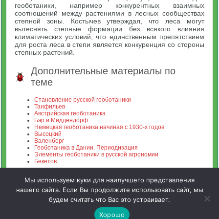
геоботаники, например конкурентных взаимных
соотношений между растениями в лесных сообществах
степной зоны. Костычев утверждал, что леса могут
вытеснять степные формации без всякого влияния
климатических условий, что единственным препятствием
для роста леса в степи является конкуренция со стороны
степных растений.
Дополнительные материалы по
теме
Становление русской геоботаники
Танфильев
Австрийская геоботаника
Бэр и Миддендорф
Немецкая геоботаника начиная с 1930-х годов
Высоцкий
Валенберг
Геоботаника в Дании. Периодизация
Элементы геоботаники в русской агрономии
Бекетов
Мы используем куки для наилучшего представления
нашего сайта. Если Вы продолжите использовать сайт, мы
будем считать что Вас это устраивает.
Зооинженерный факультет МСХА. Неофициальный сайт
Хорошо