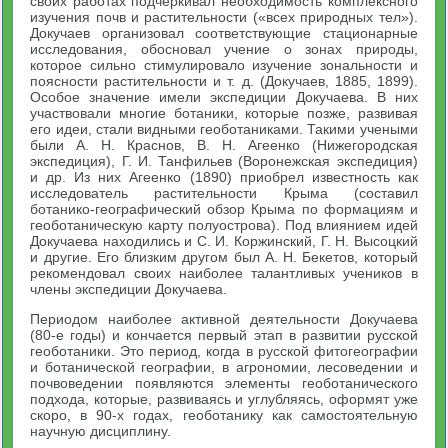
своих работах подчеркивал необходимость комплексного
изучения почв и растительности («всех природных тел»).
Докучаев организовал соответствующие стационарные
исследования, обосновал учение о зонах природы,
которое сильно стимулировало изучение зональности и
поясности растительности и т. д. (Докучаев, 1885, 1899).
Особое значение имели экспедиции Докучаева. В них
участвовали многие ботаники, которые позже, развивая
его идеи, стали видными геоботаниками. Такими учеными
были А. Н. Краснов, В. Н. Агеенко (Нижегородская
экспедиция), Г. И. Танфильев (Воронежская экспедиция)
и др. Из них Агеенко (1890) приобрел известность как
исследователь растительности Крыма (составил
ботанико-географический обзор Крыма по формациям и
геоботаническую карту полуострова). Под влиянием идей
Докучаева находились и C. И. Коржинский, Г. Н. Высоцкий
и другие. Его близким другом был А. Н. Бекетов, который
рекомендовал своих наиболее талантливых учеников в
члены экспедиции Докучаева.
Периодом наиболее активной деятельности Докучаева
(80-е годы) и кончается первый этап в развитии русской
геоботаники. Это период, когда в русской фитогеографии
и ботанической географии, в агрономии, лесоведении и
почвоведении появляются элементы геоботанического
подхода, которые, развиваясь и углубляясь, оформят уже
скоро, в 90-х годах, геоботанику как самостоятельную
научную дисциплину.