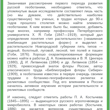
Заканчивая рассмотрение первого периода развития
русской геоботаники, необходимо отметить, что
упомянутые выше исследователи составляют лишь часть
(но мы думаем, что действительно наиболее
существенную) тех ученых, в трудах которых до 90-х
годов прошлого столетия можно найти элементы
геоботаники. К ним можно было бы, наверное, добавить
еще многих, например профессора Петербургского
университета X. Я. Гоби (1847—1919), который дал
определение понятия «тип растительности» («взаимная
комбинация растительных форм») и выделил в
растительности Новгородской губернии пять типов —
водный, болотный, луговой, лесной, тип полей и пашен
(Гоби, 1876). Хорошо охарактеризованные формации
можно найти в работах Д. А. Кожевникова и В. Я. Цингера
(1880), Д. И. Литвинова (1884) и др. Литвинов (1854 —
1929), превосходный знаток флоры России, автор
классического труда «Библиография флоры Сибири»
(1909), в геоботанике известен в первую очередь своими
трудами о ботанико-географических реликтах и
реликтовых сообществах. Под его влиянием в России
началось активное изучение истории растительности и
реликтовых сообществ.
И наконец, следует отметить работы П. А. Костычева
(1845—1895) — выдающегося русского агропочвоведа и
микробиолога. В некоторых своих работах (Костычев,
1886) он касается вопросов, существенных для