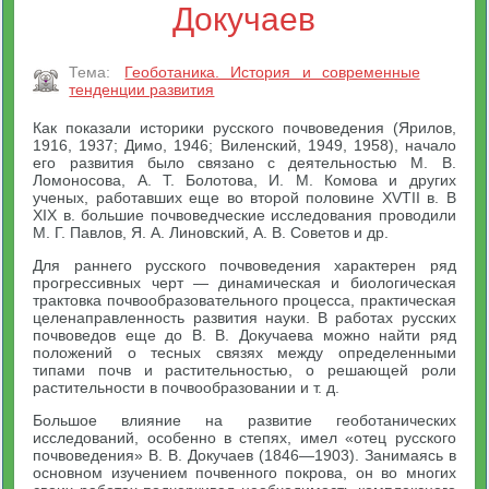
Докучаев
Тема:
Геоботаника. История и современные
тенденции развития
Как показали историки русского почвоведения (Ярилов,
1916, 1937; Димо, 1946; Виленский, 1949, 1958), начало
его развития было связано с деятельностью М. В.
Ломоносова, А. Т. Болотова, И. М. Комова и других
ученых, работавших еще во второй половине XVTII в. В
XIX в. большие почвоведческие исследования проводили
М. Г. Павлов, Я. А. Линовский, А. В. Советов и др.
Для раннего русского почвоведения характерен ряд
прогрессивных черт — динамическая и биологическая
трактовка почвообразовательного процесса, практическая
целенаправленность развития науки. В работах русских
почвоведов еще до B. В. Докучаева можно найти ряд
положений о тесных связях между определенными
типами почв и растительностью, о решающей роли
растительности в почвообразовании и т. д.
Большое влияние на развитие геоботанических
исследований, особенно в степях, имел «отец русского
почвоведения» В. В. Докучаев (1846—1903). Занимаясь в
основном изучением почвенного покрова, он во многих