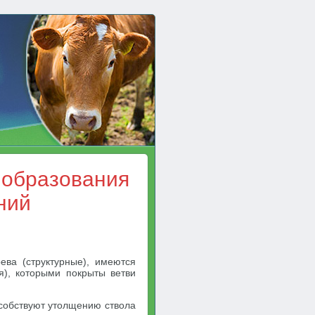
 образования
ний
ева (структурные), имеются
я), которыми покрыты ветви
особствуют утолщению ствола