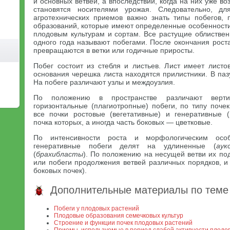
и основных ветвей, а впоследствии, когда на них уже в
становятся носителями урожая. Следовательно, дл
агротехнических приемов важно знать типы побегов, 
образований, которые имеют определенные особенности
плодовым культурам и сортам. Все растущие облиствен
одного года называют побегами. После окончания рост
превращаются в ветки или годичные приросты.
Побег состоит из стебля и листьев. Лист имеет листо
основания черешка листа находятся прилистники. В паз
На побеге различают узлы и междоузлия.
По положению в пространстве различают верти
горизонтальные (плагиотропные) побеги, по типу поче
все почки ростовые (вегетативные) и генеративные 
почка которых, а иногда часть боковых — цветковые.
По интенсивности роста и морфологическим особ
генеративные побеги делят на удлиненные (
аук
(
брахибласты
). По положению на несущей ветви их по
или побеги продолжения ветвей различных порядков, и
боковых почек).
Дополнительные материалы по теме
Побеги у плодовых растений
Плодовые образования семечковых культур
Строение и функции почек плодовых растений