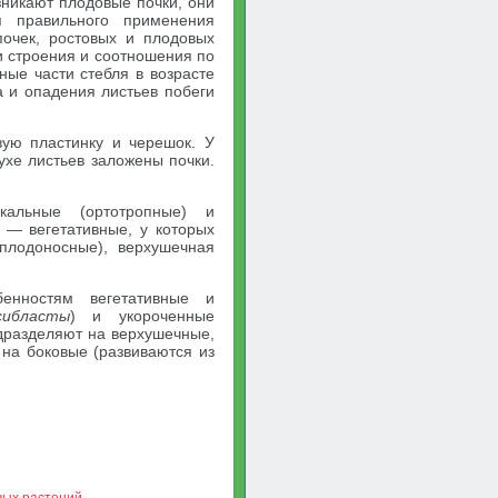
озникают плодовые почки, они
я правильного применения
почек, ростовых и плодовых
 строения и соотношения по
ные части стебля в возрасте
а и опадения листьев побеги
вую пластинку и черешок. У
ухе листьев заложены почки.
кальные (ортотропные) и
к — вегетативные, у которых
(плодоносные), верхушечная
енностям вегетативные и
сибласты
) и укороченные
дразделяют на верхушечные,
 на боковые (развиваются из