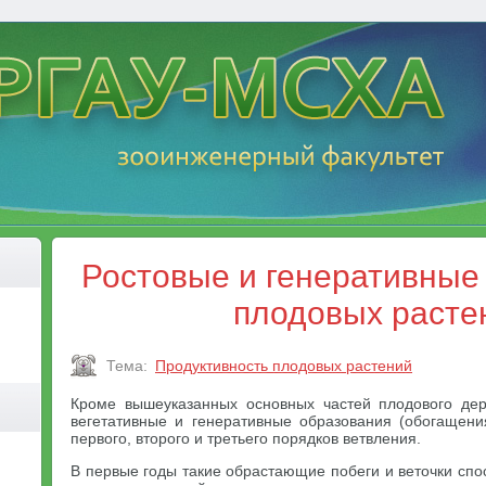
Ростовые и генеративные
плодовых расте
Тема:
Продуктивность плодовых растений
Кроме вышеуказанных основных частей плодового дер
вегетативные и генеративные образования (обогащени
первого, второго и третьего порядков ветвления.
В первые годы такие обрастающие побеги и веточки сп