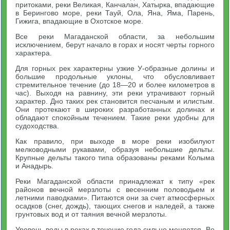
притоками, реки Великая, Канчалан, Хатырка, впадающие
в Берингово море, реки Тауй, Ола, Яна, Яма, Парень,
Гижига, впадающие в Охотское море.
Все реки Магаданской области, за небольшим
исключением, берут начало в горах и носят черты горного
характера.
Для горных рек характерны узкие У-образные долины и
большие продольные уклоны, что обусловливает
стремительное течение (до 18—20 и более километров в
час). Выходя на равнину, эти реки утрачивают горный
характер. Дно таких рек становится песчаным и илистым.
Они протекают в широких разработанных долинах и
обладают спокойным течением. Такие реки удобны для
судоходства.
Как правило, при выходе в море реки изобилуют
мелководными рукавами, образуя небольшие дельты.
Крупные дельты такого типа образованы реками Колыма
и Анадырь.
Реки Магаданской области принадлежат к типу «рек
районов вечной мерзлоты с весенним половодьем и
летними паводками». Питаются они за счет атмосферных
осадков (снег, дождь), тающих снегов и наледей, а также
грунтовых вод и от таяния вечной мерзлоты.
Уровень воды в реках в течение года сильно меняется. Во