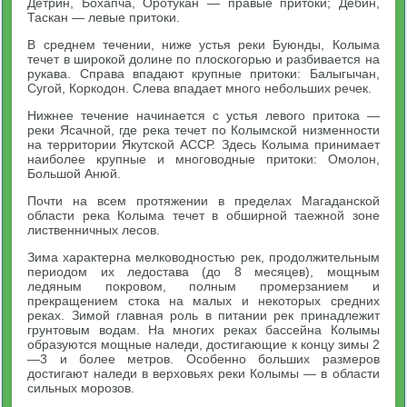
Детрин, Бохапча, Оротукан — правые притоки; Дебин,
Таскан — левые притоки.
В среднем течении, ниже устья реки Буюнды, Колыма
течет в широкой долине по плоскогорью и разбивается на
рукава. Справа впадают крупные притоки: Балыгычан,
Сугой, Коркодон. Слева впадает много небольших речек.
Нижнее течение начинается с устья левого притока —
реки Ясачной, где река течет по Колымской низменности
на территории Якутской АССР. Здесь Колыма принимает
наиболее крупные и многоводные притоки: Омолон,
Большой Анюй.
Почти на всем протяжении в пределах Магаданской
области река Колыма течет в обширной таежной зоне
лиственничных лесов.
Зима характерна мелководностью рек, продолжительным
периодом их ледостава (до 8 месяцев), мощным
ледяным покровом, полным промерзанием и
прекращением стока на малых и некоторых средних
реках. Зимой главная роль в питании рек принадлежит
грунтовым водам. На многих реках бассейна Колымы
образуются мощные наледи, достигающие к концу зимы 2
—3 и более метров. Особенно больших размеров
достигают наледи в верховьях реки Колымы — в области
сильных морозов.