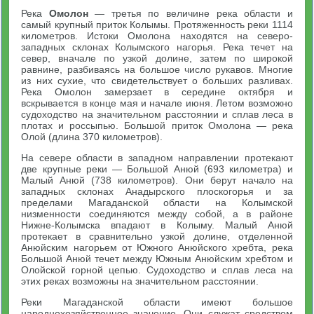
Река
Омолон
— третья по величине река области и
самый крупный приток Колымы. Протяженность реки 1114
километров. Истоки Омолона находятся на северо-
западных склонах Колымского нагорья. Река течет на
север, вначале по узкой долине, затем по широкой
равнине, разбиваясь на большое число рукавов. Многие
из них сухие, что свидетельствует о больших разливах.
Река Омолон замерзает в середине октября и
вскрывается в конце мая и начале июня. Летом возможно
судоходство на значительном расстоянии и сплав леса в
плотах и россыпью. Большой приток Омолона — река
Олой (длина 370 километров).
На севере области в западном направлении протекают
две крупные реки — Большой Анюй (693 километра) и
Малый Анюй (738 километров). Они берут начало на
западных склонах Анадырского плоскогорья и за
пределами Магаданской области на Колымской
низменности соединяются между собой, а в районе
Нижне-Колымска впадают в Колыму. Малый Анюй
протекает в сравнительно узкой долине, отделенной
Анюйским нагорьем от Южного Анюйского хребта, река
Большой Анюй течет между Южным Анюйским хребтом и
Олойской горной цепью. Судоходство и сплав леса на
этих реках возможны на значительном расстоянии.
Реки Магаданской области имеют большое
народнохозяйственное значение. Они служат средством