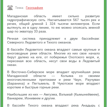
Тема:
География
Магаданская область имеет сильно развитую
гидрографическую сеть. Насчитывается 567 тысяч рек и
речек, общей длиной 1 324 тысячи километров. Если
вытянуть их в одну линию, то ею можно опоясать земной
шар по экватору 33 раза.
Речная система принадлежит к двум бассейнам:
Северного Ледовитого и Тихого океанов.
В бассейн Ледовитого океана впадают самые крупные и
многоводные реки области. Многие из них свое начало
берут далеко на юге, от побережья Охотского моря, и,
пересекая всю область, несут свои воды в Ледовитый
океан.
В Восточно-Сибирское море впадает крупнейшая река
Магаданской области — Колыма со своими
многочисленными притоками и реки Чаун, Раучуван
(Бараниха) и Пегтымель. В Чукотское море впадают
короткие и быстрые горные реки.
Наибольшие из них — Амгуэма, Вэльмай (Кымынейвеем),
Ванкарем, Ионивеем и другие.
В бассейн Тихого океана впадают река Анадырь с