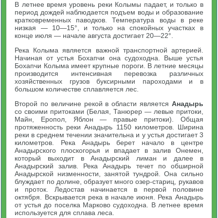
В летнее время уровень реки Колымы падает, и только в
период дождей наблюдается подъем воды и образование
кратковременных паводков. Температура воды в реке
низкая — 10—15°, и только на спокойных участках в
конце июля — начале августа достигает 20—22°.
Река Колыма является важной транспортной артерией.
Начиная от устья Бохапчи она судоходна. Выше устья
Бохапчи Колыма имеет крупные пороги. В летние месяцы
производится интенсивная перевозка различных
хозяйственных грузов буксирными пароходами и в
большом количестве сплавляется лес.
Второй по величине рекой в области является
Анадырь
со своими притоками (Белая, Танюрер — левые притоки,
Майн, Еропол, Яблон — правые притоки). Общая
протяженность реки Анадырь 1150 километров. Ширина
реки в среднем течении значительна и у устья достигает 3
километров. Река Анадырь берет начало в центре
Анадырского плоскогорья и впадает в залив Онемен,
который выходит в Анадырский лиман и далее в
Анадырский залив. Река Анадырь течет по обширной
Анадырской низменности, занятой тундрой. Она сильно
блуждает по долине, образует много озер-стариц, рукавов
и проток. Ледостав начинается в первой половине
октября. Вскрывается река в начале июня. Река Анадырь
от устья до поселка Марково судоходна. В летнее время
используется для сплава леса.