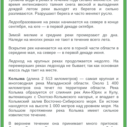
время интенсивного таяния снега весной и выпадения
дождей летом реки выходят из берегов и сильно
разливаются. Разрушают берега и часто меняют русло.
Ледообразование на реках начинается на севере в конце
сентября, на юге — в первой декаде октября.
Зимой мелкие и средние реки промерзают до дна.
Наледи на многих реках не тают в течение всего лета.
Вскрытие рек начинается на юге в горной части области в
середине мая, на севере — в первой декаде июня.
Ледоход на крупных реках продолжается недолго. На
перемерзших реках ледохода не бывает, так как основная
масса льда тает на месте.
Колыма
(длина 2 513 километров) — самая крупная и
многоводная река Магаданской области. Около 1 400
километров она течет по территории области. Река
Колыма образуется от слияния рек Аян-Юрях и Кулу,
вытекающих с Охотско-Колымского нагорья, и впадает в
Колымский залив Восточно-Сибирского моря. Ее истоки
находятся на высоте 1 000 метров над уровнем моря. На
большом протяжении река Колыма имеет сильное
извилистое течение.
В верхнем течении она принимает много притоков: