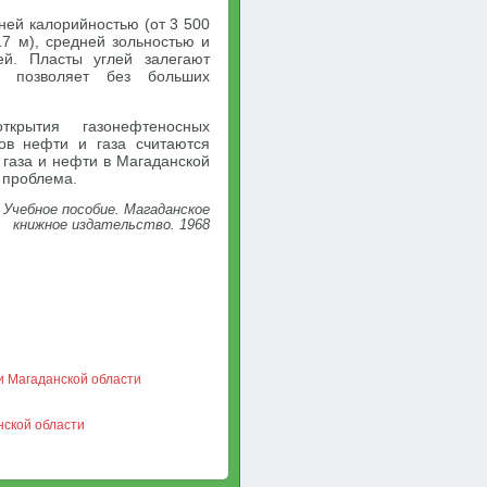
ней калорийностью (от 3 500
17 м), средней зольностью и
ей. Пласты углей залегают
о позволяет без больших
крытия газонефтеносных
ов нефти и газа считаются
газа и нефти в Магаданской
 проблема.
 Учебное пособие. Магаданское
книжное издательство. 1968
и Магаданской области
нской области