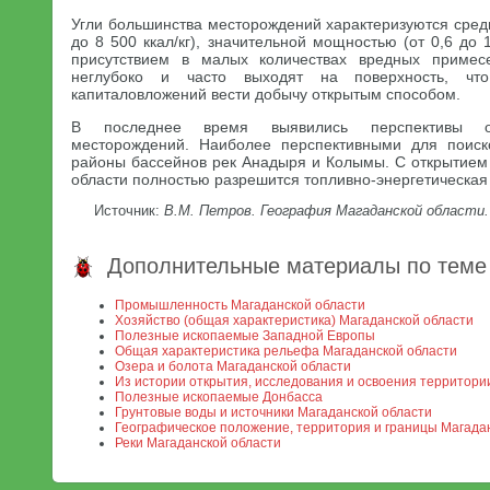
Угли большинства месторождений характеризуются сред
до 8 500 ккал/кг), значительной мощностью (от 0,6 до 
присутствием в малых количествах вредных примес
неглубоко и часто выходят на поверхность, чт
капиталовложений вести добычу открытым способом.
В последнее время выявились перспективы от
месторождений. Наиболее перспективными для поиск
районы бассейнов рек Анадыря и Колымы. С открытием 
области полностью разрешится топливно-энергетическая
Источник:
В.М. Петров. География Магаданской области.
Дополнительные материалы по теме
Промышленность Магаданской области
Хозяйство (общая характеристика) Магаданской области
Полезные ископаемые Западной Европы
Общая характеристика рельефа Магаданской области
Озера и болота Магаданской области
Из истории открытия, исследования и освоения территори
Полезные ископаемые Донбасса
Грунтовые воды и источники Магаданской области
Географическое положение, территория и границы Магада
Реки Магаданской области