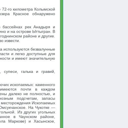
е 72-го километра Колымской
озера Красное обнаружено
в бассейнах рек Анадыря и
ино и на острове Ыттыгран. В
годнинском районе и другие.
о извести.
ча используются безвалунные
ласти и легко доступные для
хности и имеют значительную
 супеси, галька и гравий,
ючих ископаемых: каменного
 имеются почти в каждом
ены далеко не полностью, и
озным подсчетам, запасы
е месторождения Ископаемых
Омсукчанское. На Чукотке —
ольной. Из других угольных
анное в Чаунском районе,
ела Маркове) и Хасынское,