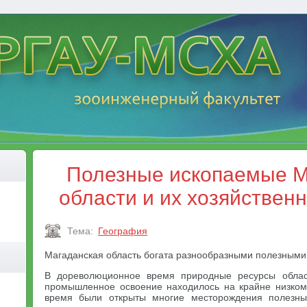
Полезные ископаемые М
области и их хозяйствен
Тема:
География
Магаданская область богата разнообразными полезным
В дореволюционное время природные ресурсы облас
промышленное освоение находилось на крайне низком 
время были открыты многие месторождения полезны