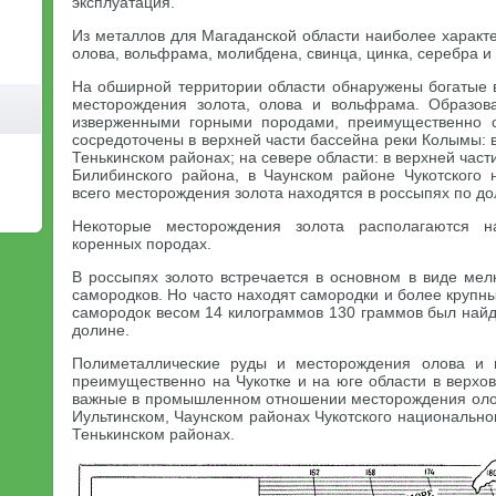
эксплуатация.
Из металлов для Магаданской области наиболее характ
олова, вольфрама, молибдена, свинца, цинка, серебра и
На обширной территории области обнаружены богатые
месторождения золота, олова и вольфрама. Образов
изверженными горными породами, преимущественно с
сосредоточены в верхней части бассейна реки Колымы: 
Тенькинском районах; на севере области: в верхней час
Билибинского района, в Чаунском районе Чукотского 
всего месторождения золота находятся в россыпях по дол
Некоторые месторождения золота располагаются н
коренных породах.
В россыпях золото встречается в основном в виде мел
самородков. Но часто находят самородки и более круп
самородок весом 14 килограммов 130 граммов был найд
долине.
Полиметаллические руды и месторождения олова и 
преимущественно на Чукотке и на юге области в верхо
важные в промышленном отношении месторождения оло
Иультинском, Чаунском районах Чукотского национальног
Тенькинском районах.