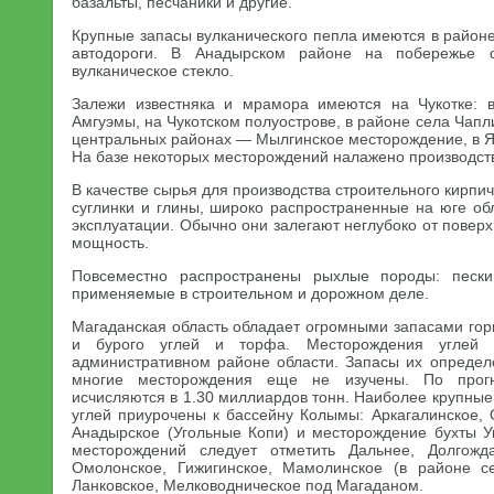
базальты, песчаники и другие.
Крупные запасы вулканического пепла имеются в район
автодороги. В Анадырском районе на побережье 
вулканическое стекло.
Залежи известняка и мрамора имеются на Чукотке: 
Амгуэмы, на Чукотском полуострове, в районе села Чапл
центральных районах — Мылгинское месторождение, в Я
На базе некоторых месторождений налажено производств
В качестве сырья для производства строительного кирпи
суглинки и глины, широко распространенные на юге об
эксплуатации. Обычно они залегают неглубоко от повер
мощность.
Повсеместно распространены рыхлые породы: пески,
применяемые в строительном и дорожном деле.
Магаданская область обладает огромными запасами гор
и бурого углей и торфа. Месторождения углей
административном районе области. Запасы их определ
многие месторождения еще не изучены. По прогн
исчисляются в 1.30 миллиардов тонн. Наиболее крупны
углей приурочены к бассейну Колымы: Аркагалинское, 
Анадырское (Угольные Копи) и месторождение бухты Уг
месторождений следует отметить Дальнее, Долгожд
Омолонское, Гижигинское, Мамолинское (в районе с
Ланковское, Мелководническое под Магаданом.