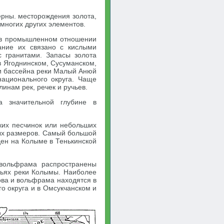
ерны. месторождения золота,
 многих других элементов.
 в промышленном отношении
ание их связано с кислыми
 гранитами. Запасы золота
в Ягоднинском, Сусуманском,
ти бассейна реки Малый Анюй
национального округа. Чаще
инам рек, речек и ручьев.
а значительной глубине в
ких песчинок или небольших
ных размеров. Самый большой
ен на Колыме в Тенькинской
вольфрама распространены
вьях реки Колымы. Наиболее
ва и вольфрама находятся в
о округа и в Омсукчанском и