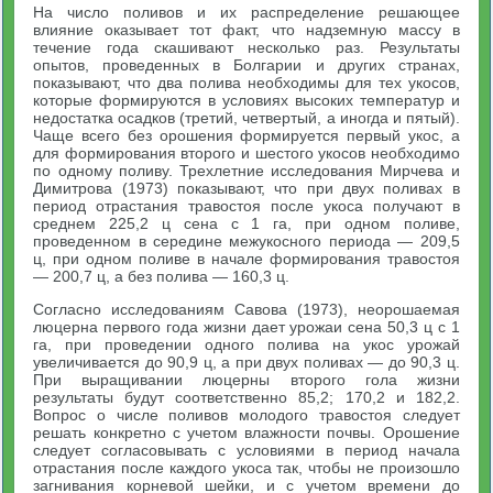
На число поливов и их распределение решающее
влияние оказывает тот факт, что надземную массу в
течение года скашивают несколько раз. Результаты
опытов, проведенных в Болгарии и других странах,
показывают, что два полива необходимы для тех укосов,
которые формируются в условиях высоких температур и
недостатка осадков (третий, четвертый, а иногда и пятый).
Чаще всего без орошения формируется первый укос, а
для формирования второго и шестого укосов необходимо
по одному поливу. Трехлетние исследования Мирчева и
Димитрова (1973) показывают, что при двух поливах в
период отрастания травостоя после укоса получают в
среднем 225,2 ц сена с 1 га, при одном поливе,
проведенном в середине межукосного периода — 209,5
ц, при одном поливе в начале формирования травостоя
— 200,7 ц, а без полива — 160,3 ц.
Согласно исследованиям Савова (1973), неорошаемая
люцерна первого года жизни дает урожаи сена 50,3 ц с 1
га, при проведении одного полива на укос урожай
увеличивается до 90,9 ц, а при двух поливах — до 90,3 ц.
При выращивании люцерны второго гола жизни
результаты будут соответственно 85,2; 170,2 и 182,2.
Вопрос о числе поливов молодого травостоя следует
решать конкретно с учетом влажности почвы. Орошение
следует согласовывать с условиями в период начала
отрастания после каждого укоса так, чтобы не произошло
загнивания корневой шейки, и с учетом времени до