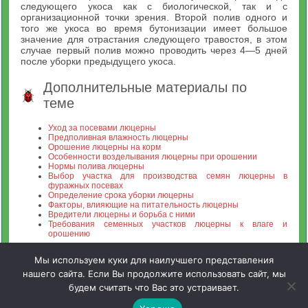
следующего укоса как с биологической, так и с
организационной точки зрения. Второй полив одного и
того же укоса во время бутонизации имеет большое
значение для отрастания следующего травостоя, в этом
случае первый полив можно проводить через 4—5 дней
после уборки предыдущего укоса.
Дополнительные материалы по
теме
Уход за посевами люцерны
Предполивная влажность люцерны
Орошение люцерны на корм
Особенности возделывания люцерны при орошении
Нормы полива люцерны
Выбор участка для производства семян люцерны в
фуражных посевах
Определение срока уборки люцерны
Факторы, влияющие на питательность люцерны
Вредители люцерны и борьба с ними
Требования семенных участков люцерны к влаге и
орошению
Мы используем куки для наилучшего представления
нашего сайта. Если Вы продолжите использовать сайт, мы
будем считать что Вас это устраивает.
Зооинженерный факультет МСХА. Неофициальный сайт