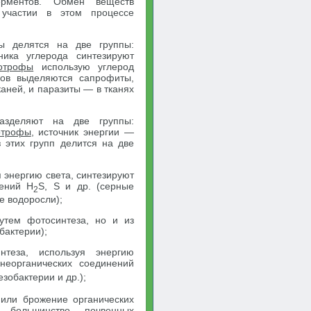
ерментов. Обмен веществ
 участии в этом процессе
ы делятся на две группы:
ника углерода синтезируют
ротрофы
использую углерод
фов выделяются сапрофиты,
аней, и паразиты — в тканях
азделяют на две группы:
отрофы
, источник энергии —
 этих групп делится на две
 энергию света, синтезируют
нений H
S, S и др. (серные
2
е водоросли);
утем фотосинтеза, но и из
бактерии);
нтеза, используя энергию
неорганических соединений
обактерии и др.);
 или брожение органических
большинство почвенных