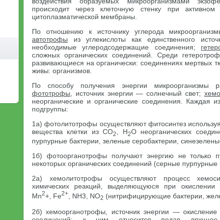
воздействия образуемых микроорганизмами экзоф
происходит через клеточную стенку при активном
цитоплазматической мембраны.
По отношению к источнику углерода микроорганизм
автотрофы
из углекислоты как единственного источ
необходимые углеродсодержащие соединения;
гете
сложных органических соединений. Среди гетеротро
развивающиеся на органически: соединениях мертвых тк
живы: организмов.
По способу получения энергии микроорганизмы р
фототрофы
, источник энергии — солнечный свет;
хем
неорганические и органические соединения. Каждая из
подгруппы:
1а) фотолитотрофы осуществляют фитосинтез используя
вещества клетки из СО
, Н
O неорганических соеди
2
2
пурпурные бактерии, зеленые серобактерии, синезелены
1б) фотоорганотрофы получают энергию не только п
некоторых органических соединений (серные пурпурные 
2а) хемолитотрофы осуществляют процесс хемоси
химических реакций, выделяющуюся при окислении 
2
2+
Mn
+, Fe
, NH3, NO
(нитрифицирующие бактерии, желез
2
2б) хемоорганотрофы, источник энергии — окисление
соединений; к ним относится подав ляющее 