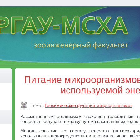
Питание микроорганизмов
используемой эн
Тема:
Геохимические функции микроорганизмов
Рассмотренным организмам свойствен голофитный т
вещества поступают в клетку путем всасывания из водног
Многие сложные по составу вещества (полисахари
использованы непосредственно и проникают через кле