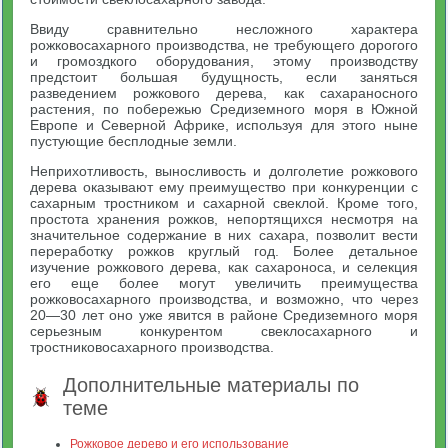
Ввиду сравнительно несложного характера
рожковосахарного производства, не требующего дорогого
и громоздкого оборудования, этому производству
предстоит большая будущность, если заняться
разведением рожкового дерева, как сахараносного
растения, по побережью Средиземного моря в Южной
Европе и Северной Африке, используя для этого ныне
пустующие бесплодные земли.
Неприхотливость, выносливость и долголетие рожкового
дерева оказывают ему преимущество при конкуренции с
сахарным тростником и сахарной свеклой. Кроме того,
простота хранения рожков, непортящихся несмотря на
значительное содержание в них сахара, позволит вести
переработку рожков круглый год. Более детальное
изучение рожкового дерева, как сахароноса, и селекция
его еще более могут увеличить преимущества
рожковосахарного производства, и возможно, что через
20—30 лет оно уже явится в районе Средиземного моря
серьезным конкурентом свеклосахарного и
тростниковосахарного производства.
Дополнительные материалы по
теме
Рожковое дерево и его использование