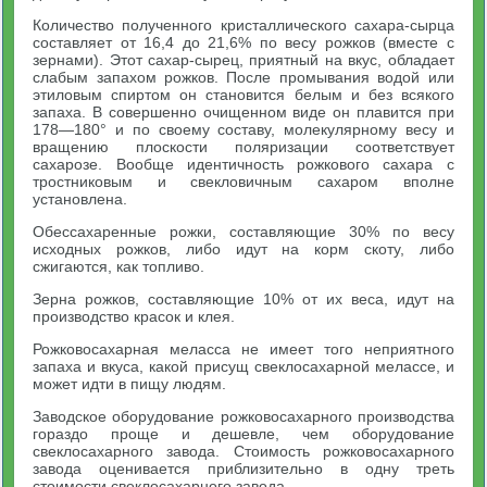
Количество полученного кристаллического сахара-сырца
составляет от 16,4 до 21,6% по весу рожков (вместе с
зернами). Этот сахар-сырец, приятный на вкус, обладает
слабым запахом рожков. После промывания водой или
этиловым спиртом он становится белым и без всякого
запаха. В совершенно очищенном виде он плавится при
178—180° и по своему составу, молекулярному весу и
вращению плоскости поляризации соответствует
сахарозе. Вообще идентичность рожкового сахара с
тростниковым и свекловичным сахаром вполне
установлена.
Обессахаренные рожки, составляющие 30% по весу
исходных рожков, либо идут на корм скоту, либо
сжигаются, как топливо.
Зерна рожков, составляющие 10% от их веса, идут на
производство красок и клея.
Рожковосахарная меласса не имеет того неприятного
запаха и вкуса, какой присущ свеклосахарной мелассе, и
может идти в пищу людям.
Заводское оборудование рожковосахарного производства
гораздо проще и дешевле, чем оборудование
свеклосахарного завода. Стоимость рожковосахарного
завода оценивается приблизительно в одну треть
стоимости свеклосахарного завода.