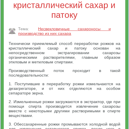
кристаллический сахар и
патоку
Тема:
Несвекловичные сахароносы и
производство из них сахара
Технически приемлемый способ переработки рожков на
кристаллический сахар и патоку основан на
непосредственном экстрагировании сахарозы
органическими растворителями, главным образом
этиловым и метиловым спиртами.
Производственный поток проходит в такой
последовательности:
1. Поступившие в переработку рожки измельчаются на
дезагрегаторе, и от них отделяются на особом
сепараторе зерна.
2. Измельченные рожки загружаются в экстрактор, где при
помощи спирта производится извлечение сахарозы
вместе с некоторыми другими растворимыми в спирте
веществами.
3. Обессахаренные рожки промываются холодной водой
для извлечения оставшегося спирта, после чего в