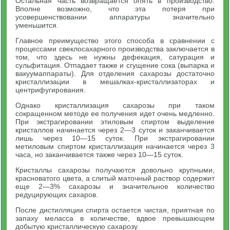
Остальная часть возвращается опять в производство.
Вполне возможно, что эта потеря при
усовершенствовании аппаратуры значительно
уменьшится.
Главное преимущество этого способа в сравнении с
процессами свеклосахарного производства заключается в
том, что здесь не нужны дефекация, сатурация и
сульфитация. Отпадает также и сгущение сока (выпарка и
вакуумаппараты). Для отделения сахарозы достаточно
кристаллизации в мешалках-кристаллизаторах и
центрифугирования.
Однако кристаллизация сахарозы при таком
сокращенном методе ее получения идет очень медленно.
При экстрагировании этиловым спиртом выделение
кристаллов начинается через 2—3 суток и заканчивается
лишь через 10—15 суток. При экстрагировании
метиловым спиртом кристаллизация начинается через 3
часа, но заканчивается также через 10—15 суток.
Кристаллы сахарозы получаются довольно крупными,
красноватого цвета, а слитый маточный раствор содержит
еще 2—3% сахарозы и значительное количество
редуцирующих сахаров.
После дистилляции спирта остается чистая, приятная по
запаху меласса в количестве, вдвое превышающем
добытую кристаллическую сахарозу.