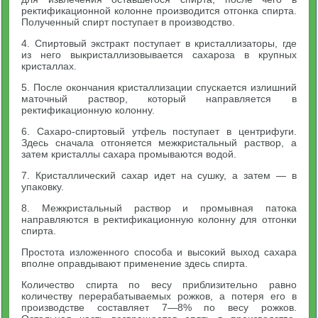
ректификационной колонне производится отгонка спирта.
Полученный спирт поступает в производство.
4. Спиртовый экстракт поступает в кристаллизаторы, где
из него выкристаллизовывается сахароза в крупных
кристаллах.
5. После окончания кристаллизации спускается излишний
маточный раствор, который направляется в
ректификационную колонну.
6. Caxapo-спиртовый утфель поступает в центрифуги.
Здесь сначала отгоняется межкристальный раствор, а
затем кристаллы сахара промываются водой.
7. Кристаллический сахар идет на сушку, а затем — в
упаковку.
8. Межкристальный раствор и промывная патока
направляются в ректификационную колонну для отгонки
спирта.
Простота изложенного способа и высокий выход сахара
вполне оправдывают применение здесь спирта.
Количество спирта по весу приблизительно равно
количеству перерабатываемых рожков, а потеря его в
производстве составляет 7—8% по весу рожков.