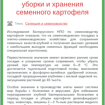
уборки и хранения
семенного картофеля
Тема:
Селекция и семеноводство
Исследования Белорусского НПО по семеноводству
картофеля показали, что на семеноводческих посадках в
элитно-семеноводческих хозяйствах для сохранения
семенных качеств-клубней и получения высоких урожаев
с наибольшим выходом семенных фракций необходима
специальная агротехника.
Первостепенное значение имеют возможно ранние сроки
посадки и ускорение сроков созревания, чтобы убрать
урожай при температуре не ниже 6—8 °С. Это
достигается тщательной подготовкой почвы, внесением
органических и фосфорно-калийных удобрений осенью,
посадкой проращенными клубнями с мелкой заделкой их,
загущением растений до 65 тыс/га.
Особое значение в производстве элиты имеет система
мер борьбы с болезнями и вирусами. Для избежания
перезаражения клубней бактериальными болезнями в
период посадки и уборки картофеля дезинфицируют
тару, инвентарь, машины 2—3 %-ным раствором медного