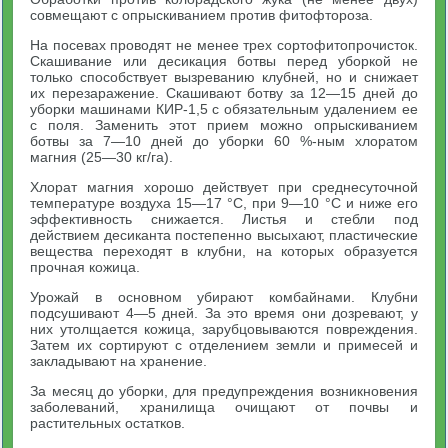
совмещают с опрыскиванием против фитофтороза.
На посевах проводят не менее трех сортофитопрочисток.
Скашивание или десикация ботвы перед уборкой не
только способствует вызреванию клубней, но и снижает
их перезаражение. Скашивают ботву за 12—15 дней до
уборки машинами КИР-1,5 с обязательным удалением ее
с поля. Заменить этот прием можно опрыскиванием
ботвы за 7—10 дней до уборки 60 %-ным хлоратом
магния (25—30 кг/га).
Хлорат магния хорошо действует при среднесуточной
температуре воздуха 15—17 °С, при 9—10 °С и ниже его
эффективность снижается. Листья и стебли под
действием десиканта постепенно высыхают, пластические
вещества переходят в клубни, на которых образуется
прочная кожица.
Урожай в основном убирают комбайнами. Клубни
подсушивают 4—5 дней. За это время они дозревают, у
них утолщается кожица, зарубцовываются повреждения.
Затем их сортируют с отделением земли и примесей и
закладывают на хранение.
За месяц до уборки, для предупреждения возникновения
заболеваний, хранилища очищают от почвы и
растительных остатков.