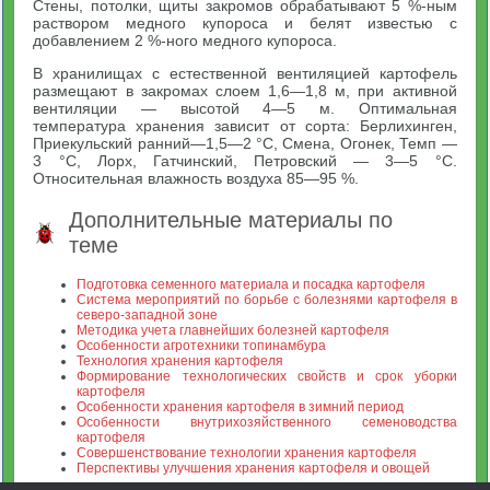
Стены, потолки, щиты закромов обрабатывают 5 %-ным
раствором медного купороса и белят известью с
добавлением 2 %-ного медного купороса.
В хранилищах с естественной вентиляцией картофель
размещают в закромах слоем 1,6—1,8 м, при активной
вентиляции — высотой 4—5 м. Оптимальная
температура хранения зависит от сорта: Берлихинген,
Приекульский ранний—1,5—2 °С, Смена, Огонек, Темп —
3 °С, Лорх, Гатчинский, Петровский — 3—5 °С.
Относительная влажность воздуха 85—95 %.
Дополнительные материалы по
теме
Подготовка семенного материала и посадка картофеля
Система мероприятий по борьбе с болезнями картофеля в
северо-западной зоне
Методика учета главнейших болезней картофеля
Особенности агротехники топинамбура
Технология хранения картофеля
Формирование технологических свойств и срок уборки
картофеля
Особенности хранения картофеля в зимний период
Особенности внутрихозяйственного семеноводства
картофеля
Совершенствование технологии хранения картофеля
Перспективы улучшения хранения картофеля и овощей