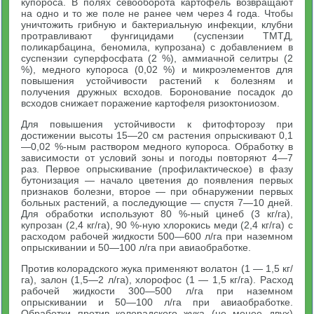
купороса. В полях севооборота картофель возвращают
на одно и то же поле не ранее чем через 4 года. Чтобы
уничтожить грибную и бактериальную инфекции, клубни
протравливают фунгицидами (суспензии ТМТД,
поликарбацина, беномила, купрозана) с добавлением в
суспензии суперфосфата (2 %), аммиачной селитры (2
%), медного купороса (0,02 %) и микроэлементов для
повышения устойчивости растений к болезням и
получения дружных всходов. Боронование посадок до
всходов снижает поражение картофеля ризоктониозом.
Для повышения устойчивости к фитофторозу при
достижении высоты 15—20 см растения опрыскивают 0,1
—0,02 %-ным раствором медного купороса. Обработку в
зависимости от условий зоны и погоды повторяют 4—7
раз. Первое опрыскивание (профилактическое) в фазу
бутонизация — начало цветения до появления первых
признаков болезни, второе — при обнаружении первых
больных растений, а последующие — спустя 7—10 дней.
Для обработки используют 80 %-ный цинеб (3 кг/га),
купрозан (2,4 кг/га), 90 %-ную хлорокись меди (2,4 кг/га) с
расходом рабочей жидкости 500—600 л/га при наземном
опрыскивании и 50—100 л/га при авиаобработке.
Против колорадского жука применяют волатон (1 — 1,5 кг/
га), залон (1,5—2 л/га), хлорофос (1 — 1,5 кг/га). Расход
рабочей жидкости 300—500 л/га при наземном
опрыскивании и 50—100 л/га при авиаобработке.
Обработки против колорадского жука (не менее двух)