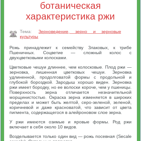
ботаническая
характеристика ржи
Тема:
Зерноведение, зерно и зерновые
культуры
Рожь принадлежит к семейству Злаковых, к трибе
Пшеничных. Соцветие — сложный колос с
двухцветковыми колосками.
Цветковые чешуи длиннее, чем колосковые. Плод ржи —
зерновка, лишенная цветковых чешуи. Зерновка
удлиненной, продолговатой формы с продольной и
глубокой бороздкой. Зародыш хорошо виден. Зерновка
ржи имеет бородку, но ее волоски короче, чем у пшеницы.
Поверхность зерна отличается незначительной
морщинистостью. Окраска зерна изменяется в широких
пределах и может быть желтой, серо-зеленой, зеленой,
коричневой и даже красноватой, что зависит от цвета
пигмента, содержащегося в алейроновом слое зерна.
У ржи имеются озимые и яровые формы. Род ржи
включает в себя около 10 видов.
Возделывается только один вид — рожь посевная (Secale