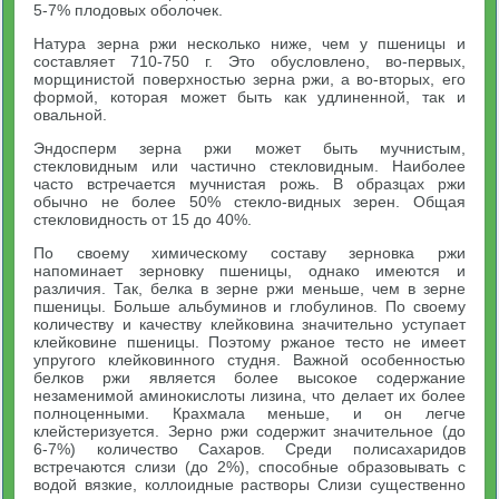
5-7% плодовых оболочек.
Натура зерна ржи несколько ниже, чем у пшеницы и
составляет 710-750 г. Это обусловлено, во-первых,
морщинистой поверхностью зерна ржи, а во-вторых, его
формой, которая может быть как удлиненной, так и
овальной.
Эндосперм зерна ржи может быть мучнистым,
стекловидным или частично стекловидным. Наиболее
часто встречается мучнистая рожь. В образцах ржи
обычно не более 50% стекло-видных зерен. Общая
стекловидность от 15 до 40%.
По своему химическому составу зерновка ржи
напоминает зерновку пшеницы, однако имеются и
различия. Так, белка в зерне ржи меньше, чем в зерне
пшеницы. Больше альбуминов и глобулинов. По своему
количеству и качеству клейковина значительно уступает
клейковине пшеницы. Поэтому ржаное тесто не имеет
упругого клейковинного студня. Важной особенностью
белков ржи является более высокое содержание
незаменимой аминокислоты лизина, что делает их более
полноценными. Крахмала меньше, и он легче
клейстеризуется. Зерно ржи содержит значительное (до
6-7%) количество Сахаров. Среди полисахаридов
встречаются слизи (до 2%), способные образовывать с
водой вязкие, коллоидные растворы Слизи существенно