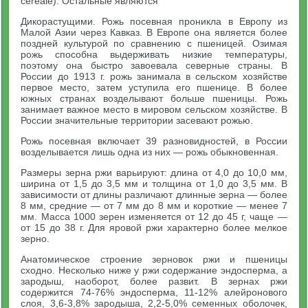
cerealе). Остальные являются
Дикорастущими. Рожь посевная проникла в Европу из
Малой Азии через Кавказ. В Европе она является более
поздней культурой по сравнению с пшеницей. Озимая
рожь способна выдерживать низкие температуры,
поэтому она быстро завоевала северные страны. В
России до 1913 г. рожь занимала в сельском хозяйстве
первое место, затем уступила его пшенице. В более
южных странах возделывают больше пшеницы. Рожь
занимает важное место в мировом сельском хозяйстве. В
России значительные территории засевают рожью.
Рожь посевная включает 39 разновидностей, в России
возделывается лишь одна из них — рожь обыкновенная.
Размеры зерна ржи варьируют: длина от 4,0 до 10,0 мм,
ширина от 1,5 до 3,5 мм и толщина от 1,0 до 3,5 мм. В
зависимости от длины различают длинные зерна — более
8 мм, средние — от 7 мм до 8 мм и короткие — менее 7
мм. Масса 1000 зерен изменяется от 12 до 45 г, чаще —
от 15 до 38 г. Для яровой ржи характерно более мелкое
зерно.
Анатомическое строение зерновок ржи и пшеницы
сходно. Несколько ниже у ржи содержание эндосперма, а
зародыш, наоборот, более развит. В зернах ржи
содержится 74-76% эндосперма, 11-12% алейронового
слоя, 3,6-3,8% зародыша, 2,2-5,0% семенных оболочек,