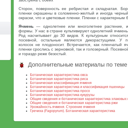
заострена с обеих
Сторон, поверхность ее ребристая и складчатая. Боро
пленки окрашены в соломенно-желтый и иногда черный
окраски, что и цветковые пленки. Пленки с характерным 
Ячмень
— однолетнее или многолетнее растение, 
формы. У нас в стране культивируют однолетний ячмен
Род насчитывает до 30 видов. К культурным относит
посевной, остальные являются дикорастущими. У п
колосок не плодоносит. Встречается, как пленчатый я
пленки срослись с зерновкой, так и голозерный. Посевн
и гораздо реже безостый.
Дополнительные материалы по теме
Ботаническая характеристика овса
Ботаническая характеристика риса
Ботаническая классификация ячменя
Ботаническая характеристика и классификация пшеницы
Ботаническая характеристика просо
Ботаническая характеристика кукурузы
Общие сведения и ботаническая характеристика злаковых 
Общие сведения и ботаническая характеристика ржи
Урожайность ячменя. Строение ячменя
Гречиха (Fagopyrum). Ботаническая характеристика