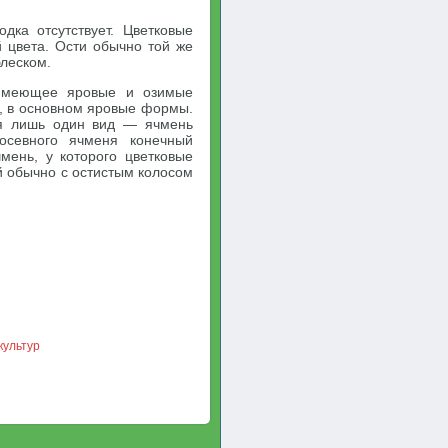
дка отсутствует. Цветковые
 цвета. Ости обычно той же
блеском.
имеющее яровые и озимые
ь, в основном яровые формы.
ся лишь один вид — ячмень
осевного ячменя конечный
чмень, у которого цветковые
ой обычно с остистым колосом
культур