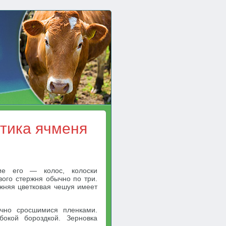
тика ячменя
ие его — колос, колоски
вого стержня обычно по три.
ижняя цветковая чешуя имеет
чно сросшимися пленками.
бокой бороздкой. Зерновка