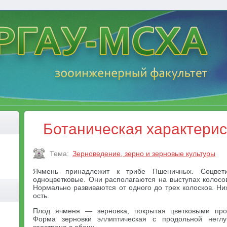
Ботаническая характерис
Тема:
Зерноведение, зерно и зерновые культуры
Ячмень принадлежит к трибе Пшеничных. Соцвет
одноцветковые. Они располагаются на выступах колосо
Нормально развиваются от одного до трех колосков. Н
ость.
Плод ячменя — зерновка, покрытая цветковыми про
Форма зерновки эллиптическая с продольной неглу