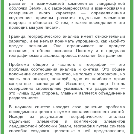
развития и взаимосвязей компонентов ландшафтной
оболочки Земли, а с закономерностями и взаимосвязями
совершенно иного характера — определяющими
внутренние причины развития отдельных элементов
природы и общества. О том, к каким последствиям это
приводит, мы уже писали.
Граница географического анализа имеет относительный
характер, и ее нельзя понимать упрощенно, как какой-то
предел познания. Она ограничивает не процесс
познания, а объект познания. Поэтому и в пределах
географического анализа процесс познания безграничен.
Проблема общего и частного в географии — это
проблема соотношения анализа и синтеза. Это общее
положение относится, понятно, не только к географии, но
здесь оно находит, пожалуй, одно из наиболее ярких
конкретных воплощений. Известно, что еще Гегель
совершенно справедливо указывал, что разделение —
это «лишь одна сторона, главным является объединение
разделенного»
В научном синтезе находит свое решение проблема
несводимости целого к сумме составляющих его частей.
Исходя из результатов географического анализа
отдельных элементов и комплексов элементов
ландшафтной оболочки Земли, география путем синтеза
способна создавать целостные о ней представления,