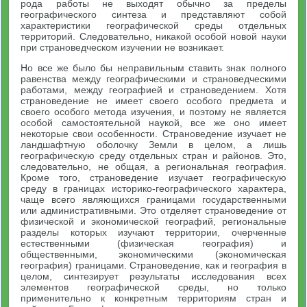
рода работы не выходят обычно за пределы
географического синтеза и представляют собой
характеристики географической среды отдельных
территорий. Следовательно, никакой особой новой науки
при страноведческом изучении не возникает.
Но все же было бы неправильным ставить знак полного
равенства между географическими и страноведческими
работами, между географией и страноведением. Хотя
страноведение не имеет своего особого предмета и
своего особого метода изучения, и поэтому не является
особой самостоятельной наукой, все же оно имеет
некоторые свои особенности. Страноведение изучает не
ландшафтную оболочку Земли в целом, а лишь
географическую среду отдельных стран и районов. Это,
следовательно, не общая, а региональная география.
Кроме того, страноведение изучает географическую
среду в границах историко-географического характера,
чаще всего являющихся границами государственными
или административными. Это отделяет страноведение от
физической и экономической географий, региональные
разделы которых изучают территории, очерченные
естественными (физическая география) и
общественными, экономическими (экономическая
география) границами. Страноведение, как и география в
целом, синтезирует результаты исследования всех
элементов географической среды, но только
применительно к конкретным территориям стран и