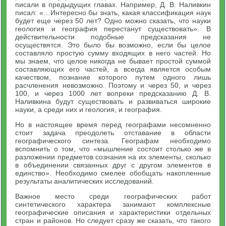
писали в предыдущих главах. Например, Д. В. Наливкин
писал: «…Интересно бы знать, какая классификация наук
будет еще через 50 лет? Одно можно сказать, что науки
геология и география перестанут существовать». В
действительности подобные предсказания не
осуществятся. Это было бы возможно, если бы целое
составляло простую сумму входящих в него частей. Но
мы знаем, что целое никогда не бывает простой суммой
составляющих его частей, а всегда является особым
качеством, познание которого путем одного лишь
расчленения невозможно. Поэтому и через 50, и через
100, и через 1000 лет вопреки предсказанию Д. В.
Наливкина будут существовать и развиваться широкие
науки, а среди них и геология, и география.
Но в настоящее время перед географами несомненно
стоит задача преодолеть отставание в области
географического синтеза. Географам необходимо
вспомнить о том, что «мышление состоит столько же в
разложении предметов сознания на их элементы, сколько
в объединении связанных друг с другом элементов в
единство». Необходимо смелее обобщать накопленные
результаты аналитических исследований.
Важное место среди географических работ
синтетического характера занимают комплексные
географические описания и характеристики отдельных
стран и районов. Но следует сразу же сказать, что такого