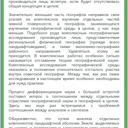
производиться лишь вслепую, если будет отсутствовать
общая концепция в целом.
Значительно меньшая часть географов направила свои
усилия на комплексное изучение отдельных частей
земной поверхности, а географов, занимающихся
изучением географической среды в целом, у нас еще
меньше. Подобного рода комплексные географические
исследования производятся лишь представителями
региональной физической географии (прежде всего
ландшафтоведами), а также экономико-географами
районного направления. Удивляться этому не
приходится. В комплексных работах особенно сильно
сказывается отставание теории географической науки.
Комплексные исследования географической среды
оказались в положении относительно отсталого участка
внутри советской географии. Между тем, как раз такие
исследования в настоящее время особенно необходимы
для нужд практики.
Процесс дифференциации науки с большой остротой
поставил вопрос о соотношении между отдельными
отраслями географической науки и географией в целом.
Здесь мы еще раз встречаемся с проблемой
соотношения между анализом и синтезом.
Общеизвестно, что путем анализа отдельных
компонентов ландшафтной оболочки Земли, выделяемых
из целого и подвергаемых самостоятельному изучению,