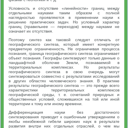
Условность и отсутствие «линейности» границ между
отдельными науками таким образом с полной
наглядностью проявляются в применении науки к
решению практических задач. Но условный характер
границ (правильнее — переходов) между науками не
означает их отсутствия.
Поэтому синтез как таковой следует отличать от
географического синтеза, который имеет конкретную
предметную ограниченность. Не ограничивая процесса
познания, граница географического синтеза ограничивает
объект познания. Географы синтезируют только данные о
ландшафтной оболочке Земли, познаваемой в
территориальных комплексах. Но результаты
географического синтеза в свою очередь могут
синтезироваться совместно с результатами исследований
в других областях человеческого знания. В практике
результаты географического синтеза — это прежде всего
характеристики территориальных комплексов
географической среды, т. е. сочетаний природных и
общественных условий, сложившихся на той или иной
территории к тому или иному времени.
Дифференциация науки без достаточного
синтезирования приводит к ошибочным утверждениям о
якобы неизбежной гибели широких наук в результате
развития внутри них отдельных отраслей, о чем мы