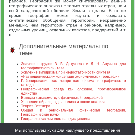
районов. География же может синтезировать данные
географического анализа не только отдельных стран, но и
всей ландшафтной оболочки Земли в целом. В то же
время география может изучать и создавать
синтетические обобщения территорий, несравненно
меньших, чем территории стран и районов, например,
отдельных урочищ, отдельных колхозов, предприятий и т.
п.
Дополнительные материалы по
теме
Значение трудов В. В. Докучаева и Д. Н. Анучина для
географического синтеза
Усиление эмпиризма при недостаточности синтеза
«Размещенческая» концепция экономической географии
Районирование как конкретная форма географического
метода
Географическая среда как сложное, противоречивое
единство
Выводы к знакомству с физической географией
Хранение образцов до анализа и после анализа
Теория Геттнера
Общая и региональная физическая география.
Географические науки
География как комплексная дисциплина
Мы используем куки для наилучшего представления