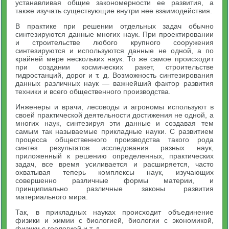
устанавливая общие закономерности ее развития, а
также изучать существующие внутри нее взаимодействия.
В практике при решении отдельных задач обычно
синтезируются данные многих наук. При проектировании
и строительстве любого крупного сооружения
синтезируются и используются данные не одной, а по
крайней мере нескольких наук. То же самое происходит
при создании космических ракет, строительстве
гидростанций, дорог и т. д. Возможность синтезирования
данных различных наук — важнейший фактор развития
техники и всего общественного производства.
Инженеры и врачи, лесоводы и агрономы используют в
своей практической деятельности достижения не одной, а
многих наук, синтезируя эти данные и создавая тем
самым так называемые прикладные науки. С развитием
процесса общественного производства такого рода
синтез результатов исследования разных наук,
приложенный к решению определенных, практических
задач, все время усиливается и расширяется, часто
охватывая теперь комплексы наук, изучающих
совершенно различные формы материи, и
принципиально различные законы развития
материального мира.
Так, в прикладных науках происходит объединение
физики и химии с биологией, биологии с экономикой,
физики с геологией и т. д.