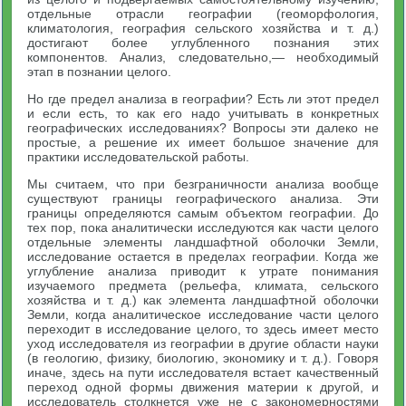
отдельные отрасли географии (геоморфология,
климатология, география сельского хозяйства и т. д.)
достигают более углубленного познания этих
компонентов. Анализ, следовательно,— необходимый
этап в познании целого.
Но где предел анализа в географии? Есть ли этот предел
и если есть, то как его надо учитывать в конкретных
географических исследованиях? Вопросы эти далеко не
простые, а решение их имеет большое значение для
практики исследовательской работы.
Мы считаем, что при безграничности анализа вообще
существуют границы географического анализа. Эти
границы определяются самым объектом географии. До
тех пор, пока аналитически исследуются как части целого
отдельные элементы ландшафтной оболочки Земли,
исследование остается в пределах географии. Когда же
углубление анализа приводит к утрате понимания
изучаемого предмета (рельефа, климата, сельского
хозяйства и т. д.) как элемента ландшафтной оболочки
Земли, когда аналитическое исследование части целого
переходит в исследование целого, то здесь имеет место
уход исследователя из географии в другие области науки
(в геологию, физику, биологию, экономику и т. д.). Говоря
иначе, здесь на пути исследователя встает качественный
переход одной формы движения материи к другой, и
исследователь столкнется уже не с закономерностями