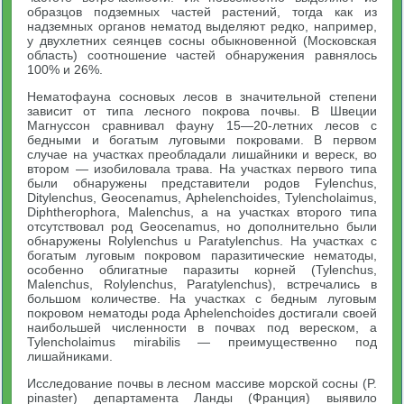
образцов подземных частей растений, тогда как из
надземных органов нематод выделяют редко, например,
у двухлетних сеянцев сосны обыкновенной (Московская
область) соотношение частей обнаружения равнялось
100% и 26%.
Нематофауна сосновых лесов в значительной степени
зависит от типа лесного покрова почвы. В Швеции
Магнуссон сравнивал фауну 15—20-летних лесов с
бедными и богатым луговыми покровами. В первом
случае на участках преобладали лишайники и вереск, во
втором — изобиловала трава. На участках первого типа
были обнаружены представители родов Fylenchus,
Ditylenchus, Geocenamus, Aphelenchoides, Tylencholaimus,
Diphtherophora, Malenchus, а на участках второго типа
отсутствовал род Geocenamus, но дополнительно были
обнаружены Rolylenchus u Paratylenchus. На участках с
богатым луговым покровом паразитические нематоды,
особенно облигатные паразиты корней (Tylenchus,
Malenchus, Rolylenchus, Paratylenchus), встречались в
большом количестве. На участках с бедным луговым
покровом нематоды рода Aphelenchoides достигали своей
наибольшей численности в почвах под вереском, a
Tylencholaimus mirabilis — преимущественно под
лишайниками.
Исследование почвы в лесном массиве морской сосны (P.
pinaster) департамента Ланды (Франция) выявило