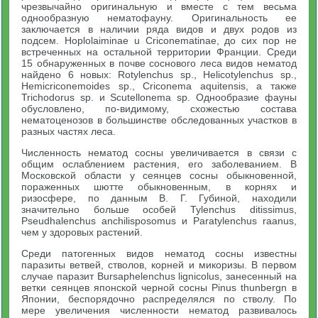
чрезвычайно оригинальную и вместе с тем весьма
однообразную нематофауну. Оригинальность ее
заключается в наличии ряда видов и двух родов из
подсем. Hoplolaiminae u Criconematinae, до сих пор не
встреченных на остальной территории Франции. Среди
15 обнаруженных в почве соснового леса видов нематод
найдено 6 новых: Rotylenchus sp., Helicotylenchus sp.,
Hemicriconemoides sp., Criconema aquitensis, а также
Trichodorus sp. и Scutellonema sp. Однообразие фауны
обусловлено, по-видимому, схожестью состава
нематоценозов в большинстве обследованных участков в
разных частях леса.
Численность нематод сосны увеличивается в связи с
общим ослаблением растения, его заболеванием. В
Московской области у сеянцев сосны обыкновенной,
пораженных шютте обыкновенным, в корнях и
ризосфере, по данным В. Г. Губиной, находили
значительно больше особей Tylenchus ditissimus,
Pseudhalenchus anchilisposomus и Paratylenchus raanus,
чем у здоровых растений.
Среди патогенных видов нематод сосны известны
паразиты ветвей, стволов, корней и микоризы. В первом
случае паразит Bursaphelenchus lignicolus, занесенный на
ветки сеянцев японской черной сосны Pinus thunbergn в
Японии, беспорядочно распределялся по стволу. По
мере увеличения численности нематод развивалось