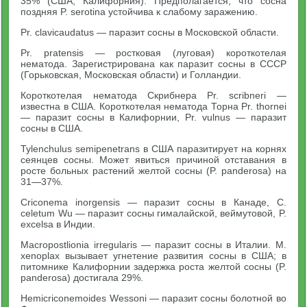
35% (США, Калифорния). Предполагается, что сосна
поздняя P. serotina устойчива к слабому заражению.
Pr. clavicaudatus — паразит сосны в Московской области.
Pr. pratensis — ростковая (луговая) короткотелая
нематода. Зарегистрирована как паразит сосны в СССР
(Горьковская, Московская области) и Голландии.
Короткотелая нематода Скрибнера Pr. scribneri —
известна в США. Короткотелая нематода Торна Pr. thornei
— паразит сосны в Калифорнии, Pr. vulnus — паразит
сосны в США.
Tylenchulus semipenetrans в США паразитирует на корнях
сеянцев сосны. Может явиться причиной отставания в
росте больных растений желтой сосны (P. panderosa) на
31—37%.
Criconema inorgensis — паразит сосны в Канаде, С.
celetum Wu — паразит сосны гималайской, веймутовой, P.
excelsa в Индии.
Macropostlionia irregularis — паразит сосны в Италии. М.
xenoplax вызывает угнетение развития сосны в США; в
питомнике Калифорнии задержка роста желтой сосны (P.
panderosa) достигала 29%.
Hemicriconemoides Wessoni — паразит сосны болотной во