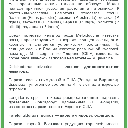
На пораженных корнях галлов не образует. Может
явиться причиной усыхания растений в питомниках. К
растениям-хозяевам нематоды относятся сосны:
болотная (Pinus palustris), ежовая (P. echinata), жесткая (P.
rigida), закрытая (P. clausa), черная (P. nigra), эллиота (P.
elliotti), ладанная (P. taeda).
Среди галловых нематод рода Meloidogyne известны
расы, паразитирующие на корнях сеянцев сосны, хотя
хвойные и считаются устойчивыми растениями. На
сеянцах сосны в Японии известна раса южной галловой
нематоды М. incognita, во Флориде (США) известна на
сосне раса яванской галловой нематоды — М. javanica.
Dolichodorus silvestris —
лесная длинностилетная
нематода
.
Паразит сосны веймутовой в США (Западная Виргиния).
Вызывает угнетенное состояние 4—6-летних и взрослых
деревьев.
Longidorus spp. — широко распространенные паразиты
древесных. Лонгидорус удлиненный (L. elongatus)
известен как паразит сосен в Европе и США.
Paralongldorus maximus —
паралонгидорус большой
.
Паразит корней. Вызывает редукцию корневой массы,