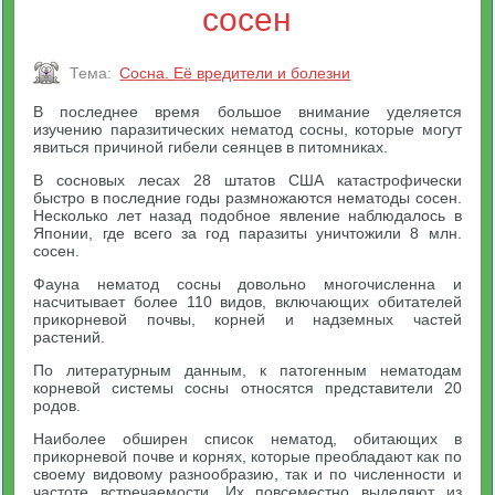
сосен
Тема:
Сосна. Её вредители и болезни
В последнее время большое внимание уделяется
изучению паразитических нематод сосны, которые могут
явиться причиной гибели сеянцев в питомниках.
В сосновых лесах 28 штатов США катастрофически
быстро в последние годы размножаются нематоды сосен.
Несколько лет назад подобное явление наблюдалось в
Японии, где всего за год паразиты уничтожили 8 млн.
сосен.
Фауна нематод сосны довольно многочисленна и
насчитывает более 110 видов, включающих обитателей
прикорневой почвы, корней и надземных частей
растений.
По литературным данным, к патогенным нематодам
корневой системы сосны относятся представители 20
родов.
Наиболее обширен список нематод, обитающих в
прикорневой почве и корнях, которые преобладают как по
своему видовому разнообразию, так и по численности и
частоте встречаемости. Их повсеместно выделяют из