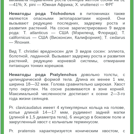
—41%; X. pini — Южная Африка; X. vruttenezi — ФРГ
Нематоды рода
Trichodorus
в питомниках также
являются опасными эктопаразитами корней. Они
вызывают редукцию последних, задержку роста и
развития растений. На сосне зарегистрировано 9 видов
рода: Т. atlanticus — США (Мэриленд, Флорида); Т.
californicus — США (Висконсин, Калифорния); Т. cedarus
— Япония.
Вид Т. christiei вредоносен для 3 видов сосен: эллиота,
болотной, ладанной. Вызывает задержку роста и развития
растений, редукцию корневой системы, отмирание
питающих тонких корешков.
Нематоды рода
Pratylenchus
довольно толсты, с
цилиндрической формой тела. Длина их менее 1 мм,
ширина 18—32 мкм. Голова сравнительно широкая. Хвост
тупо округлен. На сосне развиваются в зоне корней.
Максимальной численности достигают к осени 2—3-го
года жизни сеянцев.
Pr. clavicaudatus имеет 4 кутикулярных кольца на голове,
копье длиной 14—17 мкм, рудимент задней матки
(длиной в 1,5 диаметра тела), 6 инцисур в боковом поле и
закругленный хвост с кольчатым терминусом.
Pr. pratensis характеризуется коническим хвостом, с