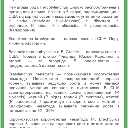
Нематоды рода Helicotylenchus широко распространены в
прикорневой почве. Известно 6 видов, паразитирующих в
США на корнях сосен и вызывающих угнетение развития:
Н. clarkei (Алабама, Нью-Мехико), Н. dihystera, Н.
erythrinae, Н. lobus, Н. multicinctus, Н. pseudorobustus
(Калифорния).
Scutellonema brachyurum — паразит сосен в США, Перу,
Японии, Австралии.
Belomolaimus euthychilus и В. Gracilis — паразиты сосен в
США. Первый в штатах Флорида, Южная Каролина, а
второй — во Флориде. В. longicaudatus —
предполагаемый паразит сосен.
Pratylenchus penetrans — проникающая короткотелая
нематода. Повсеместно распространенный паразит
корней, вызывает редукцию роста и может явиться
причиной усыхания сеянцев в питомниках. В США
зарегистрирована на корнях сосны обыкновенной (P.
silvestris), черной (P. nigra), горной (P. montana), желтой
(P. panderosa). Паразитируя на корнях сосны желтой в
Калифорнии нематода вызывала снижение роста в
питомниках на 32—39%.
Короткохвостая короткотелая нематода Pr. brachyurus
паразит 8 видов сосны подавляет рост в питомниках на