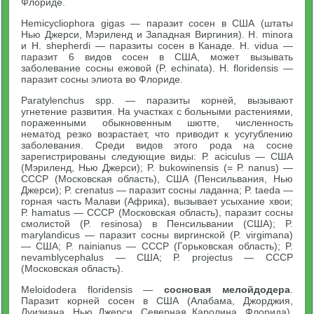
Флориде.
Hemicycliophora gigas — паразит сосен в США (штаты
Нью Джерси, Мэриленд и Западная Виргиния). Н. minora
и Н. shepherdi — паразиты сосен в Канаде. Н. vidua —
паразит 6 видов сосен в США, может вызывать
заболевание сосны ежовой (P. echinata). Н. floridensis —
паразит сосны элиота во Флориде.
Paratylenchus spp. — паразиты корней, вызывают
угнетение развития. На участках с больными растениями,
пораженными обыкновенным шютте, численность
нематод резко возрастает, что приводит к усугублению
заболевания. Среди видов этого рода на сосне
зарегистрированы следующие виды: Р. aciculus — США
(Мэриленд, Нью Джерси); P. bukowinensis (= Р. nanus) —
СССР (Московская область), США (Пенсильвания, Нью
Джерси); P. crenatus — паразит сосны ладанна; P. taeda —
горная часть Малави (Африка), вызывает усыхание хвои;
Р. hamatus — СССР (Московская область), паразит сосны
смолистой (P. resinosa) в Пенсильвании (США); P.
marylandicus — паразит сосны виргинской (P. virgimana)
— США; P. nainianus — СССР (Горьковская область); P.
nevamblycephalus — США; Р. projectus — СССР
(Московская область).
Meloidodera floridensis —
сосновая мелойдодера
.
Паразит корней сосен в США (Алабама, Джорджия,
Луизиана, Нью Джерси, Северная Каролина, Флорида).