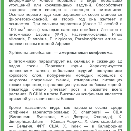
деформацию концов корешков в виде небольших
утолщений или крючковидных вздутий. Способствует
задержке роста сеянцев и саженцев в питомниках.
Осенью первого года хвоя зараженных сосен становится
фиолетово-красной, на второй год она желтеет и
осыпается. При сильном заражении (более 12 особей в
3
100 см
почвы) молодые саженцы погибают. Известен в
питомниках Европы (ФРГ). Растения-хозяева: Pinus
silvestris, Р. strobus, P. nigricans, Paralongidorus erriae —
паразит сосны в южной Африке.
Xlphinema amerlcanum —
американская ксифенема
.
В питомниках паразитирует на сеянцах и саженцах 12
видов сосен. Поражает корни. Характеризуется
появлением галлов, небольших вздутий, шелушением
коркового слоя, побурением молодых корешков с
некрозом покровных тканей, отмиранием питающих
тонких корешков, вырастающих пучками по бокам корней.
Нематода сильно угнетает рост и развитие всего
растения. В США в штате Висконсин ксифинема является
причиной усыхания сосны Банкса.
Кроме названного вида, как паразиты сосны среди
кспфинем зарегистрированы: X. chambersi — США
(Висконсин, Луизиана, Нью Джерси, Флорида); X.
dimorphicaudatum — Южная Африка; X. duversicaudatum
— Бельгия, ФРГ, США; X. index — в Калифорнии
вызывала подавление роста сеянцев желтой сосны на 32