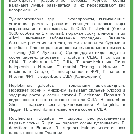
наблюдается разрастание боковых корней, сосны
начинают лучше развиваться и их пересаживают как
незараженные.
Tylenchorhynchus spp. — эктопаразиты, вызывающие
угнетение роста и развития сеянцев в первые годы
выращивания в питомниках. В США Т. claytoni (более
3000 особей на 1 л почвы), поражая сосну эллиота Pinus
elliotii, вызывает заболевание последней. Вначале
больные растения желтеют, затем становятся бурыми и
погибают. Плохое развитие сосны эллиота может вызвать
Т. ewingi (США, Луизиана). Среди других видов рода на
сосне зарегистрированы Т. acutus в США, Т. conicus в
США, Т. dubius в ФРГ, США, Т. eremicolus на Pinus
halepensis в Италии, Т. martini Fielding в Италии, Т.
maximus в Канаде, Т. microphamus в ФРГ, Т. nanus в
Италии, ФРГ, Т. superbus в США (Калифорния).
Hoplolaimus galeatus — гоплолайм шлемовидный.
Поражает корни и микоризу, вызывает сильный хлороз и
задержку роста у сосны ежовой P. echinata. Паразит 9
видов сосен в юго-восточных штатах США. Н. coiumbus
Sher — паразит сосны длиннохвойной P. longifolia в
Индии. Н. tylenchiformis известен на сосне в США.
Rotylenchus robustus — широко распространенный
паразит сосны. R. pini — паразит сосны густоцветной P.
densiflora в Японии. R. rugatocuticulatus известен как
паразит сосны во Франции.