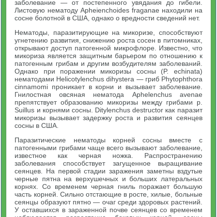
заболевание — от постепенного увядания до гибели.
Листовую нематоду Apheienchoides fraganae находили на
сосне болотной в США, однако о вредности сведений нет.
Нематоды, паразитирующие на микоризе, способствуют
угнетению развития, снижению роста сосен в питомниках,
открывают доступ патогенной микрофлоре. Известно, что
микориза является защитным барьером по отношению к
патогенным грибам и другим возбудителям заболеваний.
Однако при поражении микоризы сосны (P. echinata)
нематодами Helicotylenchus dihystera — гриб Phytophthora
cinnamomi проникает в корни и вызывает заболевание.
Гнилостная овсяная нематода Aphelenchus avenae
препятствует образованию микоризы между грибами p.
Suillus и корнями сосны. Ditylenchus destructor как паразит
микоризы вызывает задержку роста и развития сеянцев
сосны в США.
Паразитические нематоды корней сосны вместе с
патогенными грибами чаще всего вызывают заболевание,
известное как черная ножка. Распространению
заболевания способствует загущенное выращивание
сеянцев. На первой стадии заражения заметны вздутые
черные пятна на верхушечных и больших латеральных
корнях. Со временем черная гниль поражает большую
часть корней. Сильно отстающие в росте, хилые, больные
сеянцы образуют пятно — очаг среди здоровых растений.
У оставшихся в зараженной почве сеянцев со временем