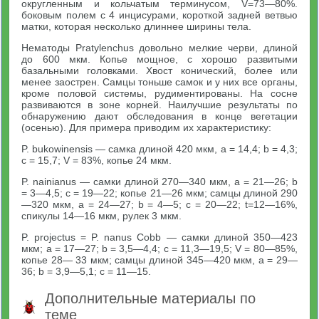
округленным и кольчатым терминусом, V=73—80%.
боковым полем с 4 инцисурами, короткой задней ветвью
матки, которая несколько длиннее ширины тела.
Нематоды Pratylenchus довольно мелкие черви, длиной
до 600 мкм. Копье мощное, с хорошо развитыми
базальными головками. Хвост конический, более или
менее заострен. Самцы тоньше самок и у них все органы,
кроме половой системы, рудиментированы. На сосне
развиваются в зоне корней. Наилучшие результаты по
обнаружению дают обследования в конце вегетации
(осенью). Для примера приводим их характеристику:
P. bukowinensis — самка длиной 420 мкм, а = 14,4; b = 4,3;
с = 15,7; V = 83%, копье 24 мкм.
P. nainianus — самки длиной 270—340 мкм, а = 21—26; b
= 3—4,5; c = 19—22; копье 21—26 мкм; самцы длиной 290
—320 мкм, а = 24—27; b = 4—5; c = 20—22; t=12—16%,
спикулы 14—16 мкм, рулек 3 мкм.
P. projectus = P. nanus Cobb — самки длиной 350—423
мкм; а = 17—27; b = 3,5—4,4; c = 11,3—19,5; V = 80—85%,
копье 28— 33 мкм; самцы длиной 345—420 мкм, а = 29—
36; b = 3,9—5,1; c = 11—15.
Дополнительные материалы по
теме