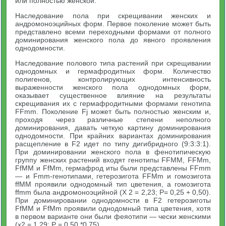
или полностью женской.
Наследование пола при скрещивании женских и
андромоноэцийных форм. Первое поколение может быть
представлено всеми переходными формами от полного
доминирования женского пола до явного проявления
однодомности.
Наследование полового типа растений при скрещивании
однодомных и гермафродитных форм. Количество
полигенов, контролирующих интенсивность
выраженности женского пола однодомных форм,
оказывает существенное влияние на результаты
скрещивания их с гермафродитными формами генотипа
FFmm. Поколение Fj может быть полностью женским и,
проходя через различные степени неполного
доминирования, давать четкую картину доминирования
однодомности. При крайних вариантах доминирования
расщепление в F2 идет по типу дигибридного (9:3:3:1).
При доминировании женского пола в фенотипическую
группу женских растений входят генотипы FFMM, FFMm,
FfMM и FfMm, гермафрод иты были представлены FFmm
— и Fmm-генотипами, гетерозигота FFMm и гомозигота
ffMM проявили однодомный тип цветения, а гомозигота
ffmm была андромоноэцийной (X 2 = 2,23; Р= 0,25 + 0,50).
При доминировании однодомности в F2 гетерозиготы
FfMM и FfMm проявили однодомный типа цветения, хотя
в первом варианте они были феяотипи — чески женскими
(х2 = 1,29; Р = 0,50 *0,75).