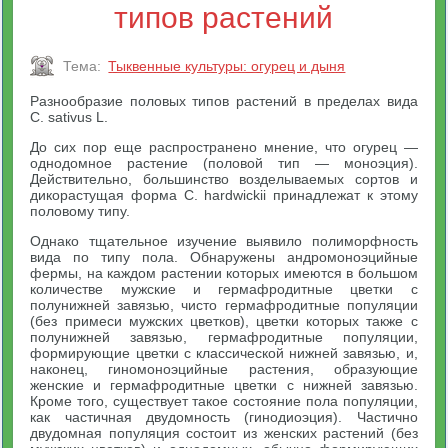
типов растений
Тема:
Тыквенные культуры: огурец и дыня
Разнообразие половых типов растений в пределах вида
С. sativus L.
До сих пор еще распространено мнение, что огурец —
однодомное растение (половой тип — моноэция).
Действительно, большинство возделываемых сортов и
дикорастущая форма С. hardwickii принадлежат к этому
половому типу.
Однако тщательное изучение выявило полиморфность
вида по типу пола. Обнаружены андромоноэцийные
фермы, на каждом растении которых имеются в большом
количестве мужские и гермафродитные цветки с
полунижней завязью, чисто гермафродитные популяции
(без примеси мужских цветков), цветки которых также с
полунижней завязью, гермафродитные популяции,
формирующие цветки с классической нижней завязью, и,
наконец, гиномоноэцийные растения, образующие
женские и гермафродитные цветки с нижней завязью.
Кроме того, существует такое состояние пола популяции,
как частичная двудомность (гинодиоэция). Частично
двудомная популяция состоит из женских растений (без