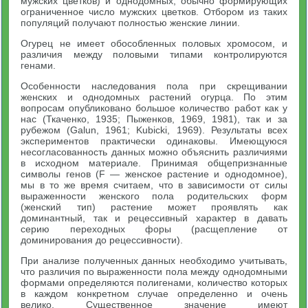
мужских цветков) и однодомных, обычно формирующих
ограниченное число мужских цветков. Отбором из таких
популяций получают полностью женские линии.
Огурец не имеет обособленных половых хромосом, и
различия между половыми типами контролируются
генами.
Особенности наследования пола при скрещивании
женских и однодомных растений огурца. По этим
вопросам опубликовано большое количество работ как у
нас (Ткаченко, 1935; Пыженков, 1969, 1981), так и за
рубежом (Galun, 1961; Kubicki, 1969). Результаты всех
экспериментов практически одинаковы. Имеющуюся
несогласованность данных можно объяснить различиями
в исходном материале. Принимая общепризнанные
символы генов (F — женское растение и однодомное),
мы в то же время считаем, что в зависимости от силы
выраженности женского пола родительских форм
(женский тип) растение может проявлять как
доминантный, так и рецессивный характер в давать
серию переходных форы (расщепление от
доминирования до рецессивности).
При анализе полученных данных необходимо учитывать,
что различия по выраженности пола между однодомными
формами определяются полигенами, количество которых
в каждом конкретном случае определенно и очень
велико. Существенное значение имеют