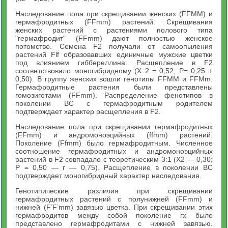
Наследование пола при скрещивании женских (FFMM) и
гермафродитных (FFmm) растений. Скрещивания
женских растений с растениями полового типа
"гермафродит" (FFmm) дают полностью женское
потомство. Семена F2 получали от самоопыления
растений Flf образовавших единичные мужские цветки
под влиянием гиббереллина. Расщепление в F2
соответствовало моногибридному (X 2 = 0,52; Р= 0,25 +
0,50). В группу женских вошли генотипы FFMM и FFMm.
Гермафродитные растения были представлены
гомозиготами (FFmm). Распределение фенотипов в
поколении ВС с гермафродитным родителем
подтверждает характер расщепления в F2.
Наследование пола при скрещивании гермафродитных
(FFmm) и андромоноэцийных (ffmm) растений.
Поколение (Ffmm) было гермафродитным. Численное
соотношение гермафродитных и андромоноэцийных
растений в F2 совпадало с теоретическим 3:1 (X2 — 0,30;
Р = 0,50 — г — 0,75). Расщепление в поколении ВС
подтверждает моногибридный характер наследования.
Генотипические различия при скрещивании
гермафродитных растений с полунижней (FFmm) и
нижней (F’F’mm) завязью цветка. При скрещивании этих
гермафродитов между собой поколение гх было
представлено гермафродитами с нижней завязью.