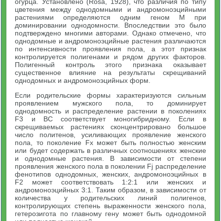
огурца. Установлено (Rosa, 1928), что различия по типу
цветения между однодомными и андромоноэцийными
растениями определяются одним геном М при
доминировании однодомности. Впоследствии это было
подтверждено многими авторами. Однако отмечено, что
однодомные и андромоноэцийные растения различаются
по интенсивности проявления пола, а этот признак
контролируется полигенами и рядом других факторов.
Полигенный контроль этого признака оказывает
существенное влияние на результаты скрещиваний
однодомных и андромоноэцийных форм.
Если родительские формы характеризуются сильным
проявлением мужского пола, то доминирует
однодомность и распределение растении в поколениях
F3 и ВС соответствует моногибридному. Если в
скрещиваемых растениях сконцентрировано большое
число политенов, усиливающих проявление женского
пола, то поколение Fx может быть полностью женским
или будет содержать в различных соотношениях женские
и однодомные растения. В зависимости от степени
проявления женского пола в поколении Fj распределение
фенотипов однодомных, женских, андромоноэцийных в
F2 может соответствовать 1:2:1 или женских и
андромоноэцийных 3:1. Таким образом, в зависимости от
количества у родительских линий полигенов,
контролирующих степень выраженности женского пола,
гетерозигота по главному гену может быть однодомной