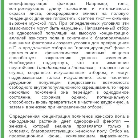
модифицирующие факторы. Например, гены,
контролирующие длину гшюкотиля и интенсивность
окраски листа, опосредованно влияют на половую
тенденцию: длиннее гипокотиль, светлее лист — сильнее
выражен мужской пол. При определенных условиях эти
зависимости могут быть нарушены. Направленный отбор
из однодомной популяции на высокую концентрацию
аллелей женского пола в сочетании с благоприятными
внешними факторами создает условия для превращения
в F, а продолжение отбора на "провоцирующем" фоне с
применением физиологически активных веществ
способствует закреплению данного изменения.
Необходимо подчеркнуть, что это изменение
неустойчиво.
Гинодиоэцизм
и
Гиноэцизм
— половые типы
огурца, созданные искусственным отбором, и могут
поддерживаться только искусственно. Если частично
двудомной популяции предоставить возможность
свободного внутрипопуляцнонного скрещивания, то через
несколько поколений она перейдет в однодомное
состояние, сохранив, однако, потенциальную
способность вновь превратиться в частично двудомную, а
затем и в женскую при направленном отборе.
Определенная концентрация полигенов женского пола в
однодомном растении дает однородный фенотип —
женский, который вначале проявляется только в
условиях, благоприятствующих женскому полу. Отбор на
провокационном фоне, усиливающем выраженность