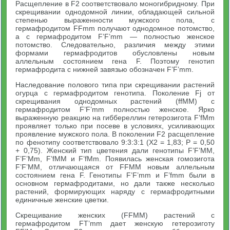
Расщепление в F2 соответствовало моногибридному. При
скрещивании однодомной линии, обладающей сильной
степенью выраженности мужского пола, с
гермафродитом FFmm получают однодомное потомство,
а с гермафродитом F’F’mm — полностью женское
потомство. Следовательно, различия между этими
формами гермафродитов обусловлены новым
аллельным состоянием гена F. Поэтому генотип
гермафродита с нижней завязью обозначен F’F’mm.
Наследование полового типа при скрещивании растений
огурца с гермафродитом генотипа. Поколение Fj от
скрещивания однодомных растений (ffMM) с
гермафродитом F’F’mm полностью женское. Ярко
выраженную реакцию на гиббереллин гетерозигота F’fMm
проявляет только при посеве в условиях, усиливающих
проявление мужского пола. В поколении F2 расщепление
по фенотипу соответствовало 9:3:3:1 (X2 = 1,83; Р = 0,50
+ 0,75). Женский тип цветения дали генотипы F’F’MM,
F’F’Mm, F’fMM и F’fMm. Появилась женская гомозигота
F’F’MM, отличающаяся от FFMM новым аллельным
состоянием гена F. Генотипы F’F’mm и F’fmm были в
основном гермафродитами, но дали также несколько
растений, формирующих наряду с гермафродитными
единичные женские цветки.
Скрещивание женских (FFMM) растений с
гермафродитом FT’mm дает женскую гетерозиготу