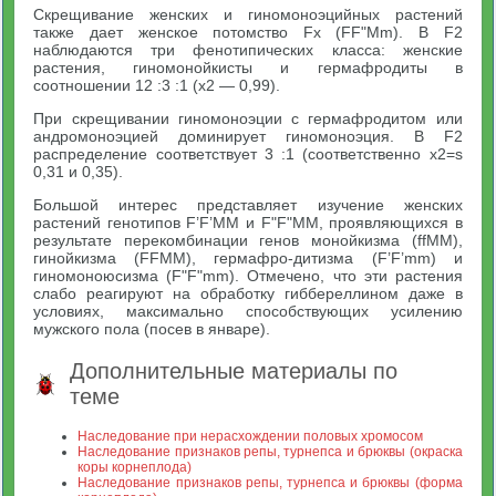
Скрещивание женских и гиномоноэцийных растений
также дает женское потомство Fx (FF"Mm). В F2
наблюдаются три фенотипических класса: женские
растения, гиномонойкисты и гермафродиты в
соотношении 12 :3 :1 (х2 — 0,99).
При скрещивании гиномоноэции с гермафродитом или
андромоноэцией доминирует гиномоноэция. В F2
распределение соответствует 3 :1 (соответственно x2=s
0,31 и 0,35).
Большой интерес представляет изучение женских
растений генотипов F’F’MM и F"F"MM, проявляющихся в
результате перекомбинации генов монойкизма (ffMM),
гинойкизма (FFMM), гермафро-дитизма (F’F’mm) и
гиномоноюсизма (F"F"mm). Отмечено, что эти растения
слабо реагируют на обработку гиббереллином даже в
условиях, максимально способствующих усилению
мужского пола (посев в январе).
Дополнительные материалы по
теме
Наследование при нерасхождении половых хромосом
Наследование признаков репы, турнепса и брюквы (окраска
коры корнеплода)
Наследование признаков репы, турнепса и брюквы (форма