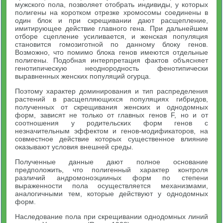
мужского пола, позволяет отобрать индивиды, у которых
полигены на коротком отрезке хромосомы соединены в
один блок и при скрещивании дают расщепление,
имитирующее действие главного гена. При дальнейшем
отборе сцепление усиливается, и женская популяция
становится гомозиготной по данному блоку генов.
Возможно, что помимо блока генов имеются отдельные
полигены. Подобная интерпретация фактов объясняет
генотипическую неоднородность фенотипически
выравненных женских популяций огурца.
Поэтому характер доминирования и тип распределения
растений в расщепляющихся популяциях гибридов,
полученных от скрещивания женских и однодомных
форм, зависят не только от главных генов F, но и от
соотношения у родительских форм генов с
незначительным эффектом и генов-модификаторов, на
совместное действие которых существенное влияние
оказывают условия внешней среды.
Полученные данные дают полное основание
предположить, что полигенный характер контроля
различий андромоноэцииных форм по степени
выраженности пола осуществляется механизмами,
аналогичными тем, которые действуют у однодомных
форм.
Наследование пола при скрещивании однодомных линий