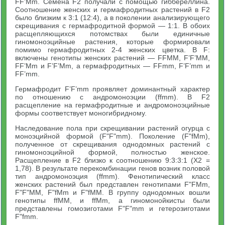
FF’Mm. Семена F2 получали с помощью гиббереллина.
Соотношение женских и гермафродитных растений в F2
было близким к 3:1 (12:4), а в поколении анализирующего
скрещивания с гермафродитной формой — 1:1. В обоих
расщепляющихся потомствах были единичные
гиномоноэцийные растения, которые формировали
помимо гермафродитных 2-4 женских цветка. В F:
включены генотипы женских растений — FFMM, F’F’MM,
FF’Mm и F’F’Mm, а гермафродитных — FFmm, F’F’mm и
FF’mm.
Гермафродит F’F’mm проявляет доминантный характер
по отношению с андромоноэции (ffmm). В F2
расщепление на гермафродитные и андромоноэцийные
формы соответствует моногибридному.
Наследование пола при скрещивании растений огурца с
моноэцийной формой (F"F"mm). Поколение (F"fMm),
полученное от скрещивания однодомных растений с
гиномоноэцийной формой, полностью женское.
Расщепление в F2 близко к соотношению 9:3:3:1 (Х2 =
1,78). В результате перекомбинации генов возник половой
тип андромоноэция (ffmm). Фенотипический класс
женских растений был представлен генотипами F"FMm,
F"F"MM, F"fMm и F"fMM. В группу однодомных вошли
генотипы ffMM, и ffMm, а гиномонойкисты были
представлены гомозиготами F"F"mm и гетерозиготами
F"fmm.