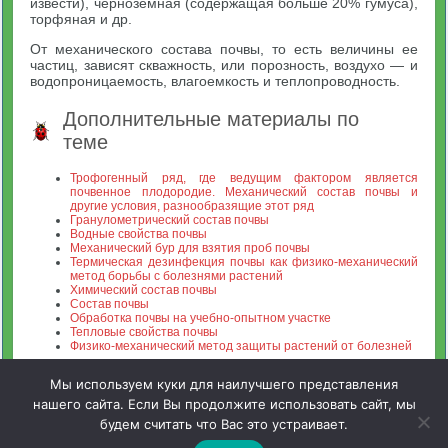
извести), черноземная (содержащая больше 20% гумуса),
торфяная и др.
От механического состава почвы, то есть величины ее
частиц, зависят скважность, или порозность, воздухо — и
водопроницаемость, влагоемкость и теплопроводность.
Дополнительные материалы по
теме
Трофогенный ряд, где ведущим фактором является
почвенное плодородие. Механический состав почвы и
другие условия, разнообразящие этот ряд
Гранулометрический состав почвы
Водные свойства почвы
Механический бур для взятия проб почвы
Термическая дезинфекция почвы как физико-механический
метод борьбы с болезнями растений
Химический состав почвы
Состав почвы
Обработка почвы на учебно-опытном участке
Тепловые свойства почвы
Физико-механический метод защиты растений от болезней
Мы используем куки для наилучшего представления
нашего сайта. Если Вы продолжите использовать сайт, мы
будем считать что Вас это устраивает.
Зооинженерный факультет МСХА. Неофициальный сайт