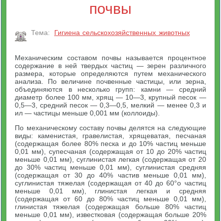
почвы
Тема:
Гигиена сельскохозяйственных животных
Механическим составом почвы называется процентное
содержание в ней твердых частиц — зерен различного
размера, которые определяются путем механического
анализа. По величине почвенные частицы, или зерна,
объединяются в несколько групп: камни — средний
диаметр более 100 мм, хрящ — 10—3, крупный песок —
0,5—3, средний песок — 0,3—0,5, мелкий — менее 0,3 и
ил — частицы меньше 0,001 мм (коллоиды).
По механическому составу почвы делятся на следующие
виды: каменистая, гравелистая, хрящеватая, песчаная
(содержащая более 80% песка и до 10% частиц меньше
0,01 мм), супесчаная (содержащая от 10 до 20% частиц
меньше 0,01 мм), суглинистая легкая (содержащая от 20
до 30% частиц меньше 0,01 мм), суглинистая средняя
(содержащая от 30 до 40% частив меньше 0,01 мм),
суглинистая тяжелая (содержащая от 40 до 60°о частиц
меньше 0,01 мм), глинистая легкая и средняя
(содержащая от 60 до 80% частиц меньше 0,01 мм),
глинистая тяжелая (содержащая больше 80% частиц
меньше 0,01 мм), известковая (содержащая больше 20%