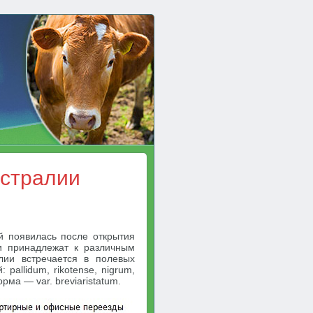
встралии
ей появилась после открытия
ти принадлежат к различным
лии встречается в полевых
pallidum, rikotense, nigrum,
рма — var. breviaristatum.