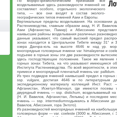
По морфо-физиологическим признакам все
возделываемые здесь разновидности ячменей не
составляют особого, отдельного экологического
типа, — все они входят в состав эколого-
географических типов ячменей Азии и Европы.
Вертикальные пределы возделывания. На основании д
Растениеводства, главным образом акад. Н. И. Вавило
Азии (Афганистан, Памир) и Абиссинию представл
наивысшие районы возделывания различных разновидно
данные указывают, что самый высокий предел распро
зонах находится в Центральном Тибете между 31° и 32
озера Данчра-юль на высоте 4646 м над ур. мор
многорядные голозерные ячмени var. himalayense и coele
подъеме в горные зоны эти две разновидности вытесня
здесь господствующее положение. Такое же явление
горных зонах Тибета, на что указывают имеющиеся о
Института Растениеводства. По всей вероятности, в эти
примеси и многорядный пленчатый ячмень var. pallidum.
Из трех подвидов ячменей наивысший предел в горных
ssp. vulgare, достигая 4646 м по литературным д
экспедиционному материалу коллекций Инст. Раст.
Афганистан, Искетул-Магнаул, где имеются посевы v
двурядный ячмень — ssp. distichum, возделываемый на
(Н. И. Вавилов, Афганистан, Ляльмы) и последнее ме
ячмень — ssp. intermediumподымаясь в Абиссинии до 
Вавилов, Абиссиния, гора Энтото).
Из разновидностей многорядных ячменей на наибольшу
голозерных форм — var. coeleste (3000 м, Абиссиния, г. 