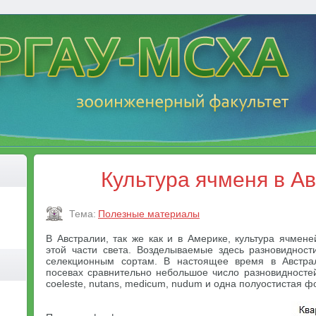
Культура ячменя в А
Тема:
Полезные материалы
В Австралии, так же как и в Америке, культура ячмен
этой части света. Возделываемые здесь разновиднос
селекционным сортам. В настоящее время в Австра
посевах сравнительно небольшое число разновидностей: 
coeleste, nutans, medicum, nudum и одна полуостистая фо