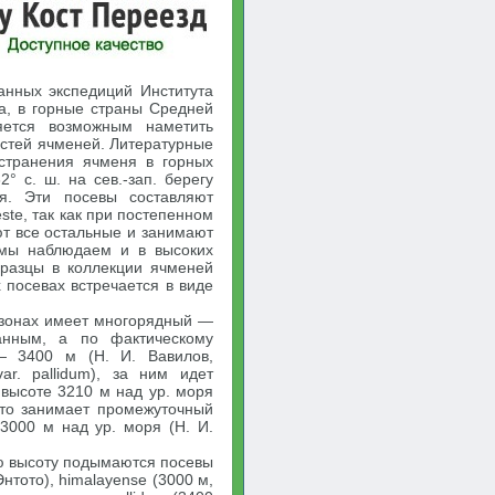
анных экспедиций Института
ва, в горные страны Средней
яется возможным наметить
стей ячменей. Литературные
странения ячменя в горных
° с. ш. на сев.-зап. берегу
я. Эти посевы составляют
ste, так как при постепенном
ют все остальные и занимают
 мы наблюдаем и в высоких
бразцы в коллекции ячменей
х посевах встречается в виде
 зонах имеет многорядный —
анным, а по фактическому
 — 3400 м (Н. И. Вавилов,
ar. pallidum), за ним идет
 высоте 3210 м над ур. моря
сто занимает промежуточный
3000 м над ур. моря (Н. И.
ю высоту подымаются посевы
Энтото), himalayense (3000 м,