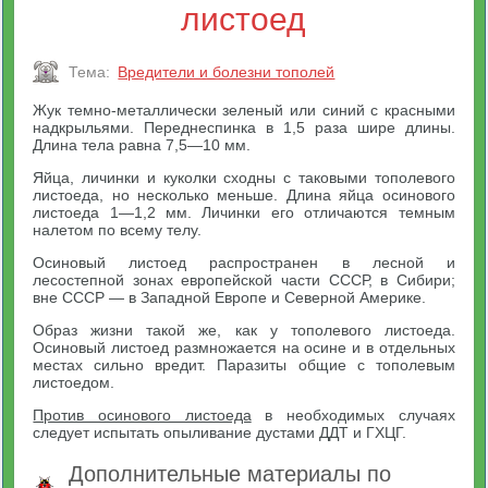
листоед
Тема:
Вредители и болезни тополей
Жук темно-металлически зеленый или синий с красными
надкрыльями. Переднеспинка в 1,5 раза шире длины.
Длина тела равна 7,5—10 мм.
Яйца, личинки и куколки сходны с таковыми тополевого
листоеда, но несколько меньше. Длина яйца осинового
листоеда 1—1,2 мм. Личинки его отличаются темным
налетом по всему телу.
Осиновый листоед распространен в лесной и
лесостепной зонах европейской части СССР, в Сибири;
вне СССР — в Западной Европе и Северной Америке.
Образ жизни такой же, как у тополевого листоеда.
Осиновый листоед размножается на осине и в отдельных
местах сильно вредит. Паразиты общие с тополевым
листоедом.
Против осинового листоеда
в необходимых случаях
следует испытать опыливание дустами ДДТ и ГХЦГ.
Дополнительные материалы по