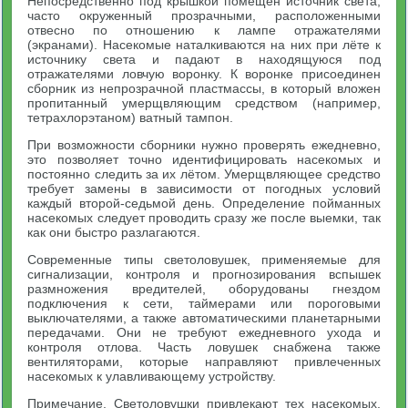
Непосредственно под крышкой помещен источник света,
часто окруженный прозрачными, расположенными
отвесно по отношению к лампе отражателями
(экранами). Насекомые наталкиваются на них при лёте к
источнику света и падают в находящуюся под
отражателями ловчую воронку. К воронке присоединен
сборник из непрозрачной пластмассы, в который вложен
пропитанный умерщвляющим средством (например,
тетрахлорэтаном) ватный тампон.
При возможности сборники нужно проверять ежедневно,
это позволяет точно идентифицировать насекомых и
постоянно следить за их лётом. Умерщвляющее средство
требует замены в зависимости от погодных условий
каждый второй-седьмой день. Определение пойманных
насекомых следует проводить сразу же после выемки, так
как они быстро разлагаются.
Современные типы светоловушек, применяемые для
сигнализации, контроля и прогнозирования вспышек
размножения вредителей, оборудованы гнездом
подключения к сети, таймерами или пороговыми
выключателями, а также автоматическими планетарными
передачами. Они не требуют ежедневного ухода и
контроля отлова. Часть ловушек снабжена также
вентиляторами, которые направляют привлеченных
насекомых к улавливающему устройству.
Примечание
. Светоловушки привлекают тех насекомых,