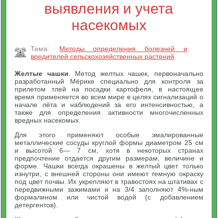
выявления и учета
насекомых
Тема:
Методы определения болезней и
вредителей сельскохозяйственных растений
Желтые чашки
. Метод желтых чашек, первоначально
разработанный Мёрике специально для контроля за
прилетом тлей на посадки картофеля, в настоящее
время применяется во всем мире в целях сигнализаций о
начале лёта и наблюдений за его интенсивностью, а
также для определения активности многочисленных
вредных насекомых.
Для этого применяют особые эмалированные
металлические сосуды круглой формы диаметром 25 см
и высотой 6— 7 см, хотя в некоторых странах
предпочтение отдается другим размерам, величине и
форме. Чашки всегда окрашены в желтый цвет только
изнутри, с внешней стороны они имеют темную окраску
под цвет почвы. Их укрепляют в травостоях на штативах с
передвижными зажимами и на 3/4 заполняют 4%-ным
формалином или чистой водой (с добавлением
детергентов).