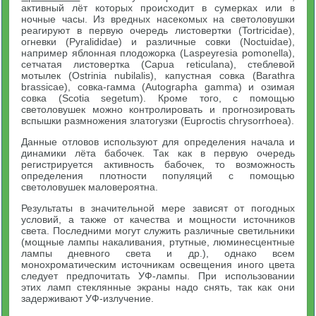
активный лёт которых происходит в сумерках или в
ночные часы. Из вредных насекомых на светоловушки
реагируют в первую очередь листовертки (Tortricidae),
огневки (Pyralididae) и различные совки (Noctuidae),
например яблонная плодожорка (Laspeyresia pomonella),
сетчатая листовертка (Capua reticulana), стеблевой
мотылек (Ostrinia nubilalis), капустная совка (Barathra
brassicae), совка-гамма (Autographa gamma) и озимая
совка (Scotia segetum). Кроме того, с помощью
светоловушек можно контролировать и прогнозировать
вспышки размножения златогузки (Euproctis chrysorrhoea).
Данные отловов используют для определения начала и
динамики лёта бабочек. Так как в первую очередь
регистрируется активность бабочек, то возможность
определения плотности популяций с помощью
светоловушек маловероятна.
Результаты в значительной мере зависят от погодных
условий, а также от качества и мощности источников
света. Последними могут служить различные светильники
(мощные лампы накаливания, ртутные, люминесцентные
лампы дневного света и др.), однако всем
монохроматическим источникам освещения иного цвета
следует предпочитать УФ-лампы. При использовании
этих ламп стеклянные экраны надо снять, так как они
задерживают УФ-излучение.