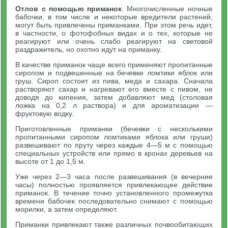
Отлов с помощью приманок
. Многочисленные ночные
бабочки, в том числе и некоторые вредители растений,
могут быть привлечены приманками. При этом речь идет,
в частности, о фотофобных видах и о тех, которые не
реагируют или очень слабо реагируют на световой
раздражитель, но охотно идут на приманку.
В качестве приманок чаще всего применяют пропитанные
сиропом и подвешенные на бечевке ломтики яблок или
груш. Сироп состоит из пива, меда и сахара. Сначала
растворяют сахар и нагревают его вместе с пивом, не
доводя до кипения, затем добавляют мед (столовая
ложка на 0,2 л раствора) и для ароматизации —
фруктовую водку.
Приготовленные приманки (бечевки с несколькими
пропитанными сиропом ломтиками яблока или груши)
развешивают по пруту через каждые 4—5 м с помощью
специальных устройств или прямо в кронах деревьев на
высоте от 1 до 1,5 м.
Уже через 2—3 часа после развешивания (в вечерние
часы) полностью проявляется привлекающее действие
приманок. В течение точно установленного промежутка
времени бабочек последовательно снимают с помощью
морилки, а затем определяют.
Приманки привлекают также различных почвообитающих