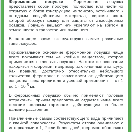
Феромонные ловушки
. Феромонная ловушка
представляет собой простую, полностью или частично
открытую с боков конструкцию из тонкого, устойчивого к
погодным воздействиям материала, верхняя часть
которой образует крышу для защиты от атмосферных
осадков. Ловушку вешают или укрепляют на вбитом в
землю шесте в травостое или выше него.
В настоящее время эксплуатируют самые различные
типы ловушек.
Горизонтальное основание феромонной ловушки чаще
всего покрывают тем же клейким веществом, которое
применяется в клеевых ловушках. На этом же основании
находится и феромон, например заключенный в капсулу.
Как правило, достаточно относительно небольшого
количества феромона: в зависимости от действующего
вещества, вида вредителя и условий применения — от 1
-5
до 1 · 10
мг.
В феромонных ловушках обычно применяют половые
аттрактанты, причем предпочтение отдается чаще всего
женским половым гормонам, действующим на более
далекие расстояния.
Привлеченные самцы соответствующего вида прилипают
к клейкой поверхности. Результаты отлова оценивают с
интервалами в 1, 2 или более дней, феромон обновляют