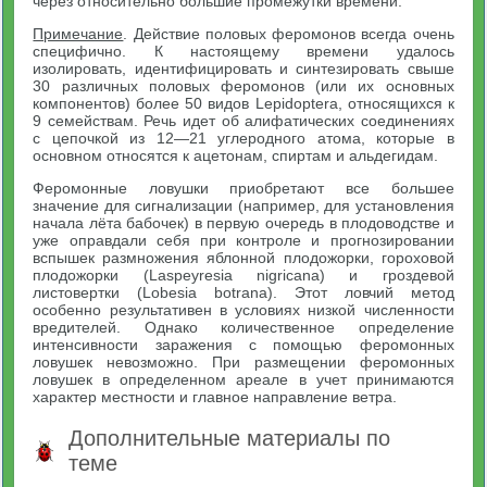
через относительно большие промежутки времени.
Примечание
. Действие половых феромонов всегда очень
специфично. К настоящему времени удалось
изолировать, идентифицировать и синтезировать свыше
30 различных половых феромонов (или их основных
компонентов) более 50 видов Lepidoptera, относящихся к
9 семействам. Речь идет об алифатических соединениях
с цепочкой из 12—21 углеродного атома, которые в
основном относятся к ацетонам, спиртам и альдегидам.
Феромонные ловушки приобретают все большее
значение для сигнализации (например, для установления
начала лёта бабочек) в первую очередь в плодоводстве и
уже оправдали себя при контроле и прогнозировании
вспышек размножения яблонной плодожорки, гороховой
плодожорки (Laspeyresia nigricana) и гроздевой
листовертки (Lobesia botrana). Этот ловчий метод
особенно результативен в условиях низкой численности
вредителей. Однако количественное определение
интенсивности заражения с помощью феромонных
ловушек невозможно. При размещении феромонных
ловушек в определенном ареале в учет принимаются
характер местности и главное направление ветра.
Дополнительные материалы по
теме