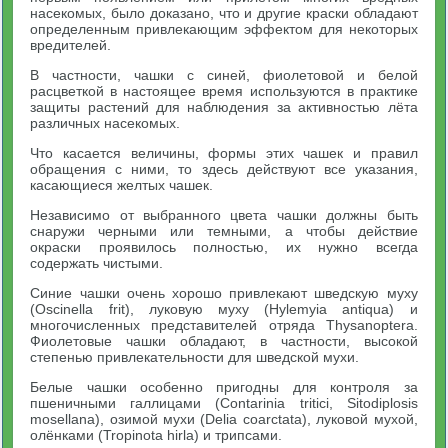
насекомых, было доказано, что и другие краски обладают
определенным привлекающим эффектом для некоторых
вредителей.
В частности, чашки с синей, фиолетовой и белой
расцветкой в настоящее время используются в практике
защиты растений для наблюдения за активностью лёта
различных насекомых.
Что касается величины, формы этих чашек и правил
обращения с ними, то здесь действуют все указания,
касающиеся желтых чашек.
Независимо от выбранного цвета чашки должны быть
снаружи черными или темными, а чтобы действие
окраски проявилось полностью, их нужно всегда
содержать чистыми.
Синие чашки очень хорошо привлекают шведскую муху
(Oscinella frit), луковую муху (Hylemyia antiqua) и
многочисленных представителей отряда Thysanoptera.
Фиолетовые чашки обладают, в частности, высокой
степенью привлекательности для шведской мухи.
Белые чашки особенно пригодны для контроля за
пшеничными галлицами (Contarinia tritici, Sitodiplosis
mosellana), озимой мухи (Delia coarctata), луковой мухой,
олёнками (Tropinota hirla) и трипсами.