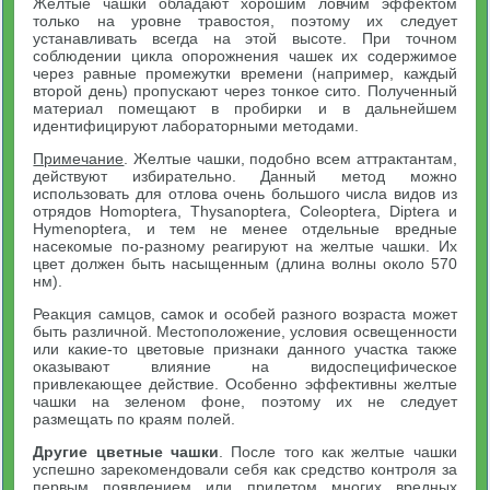
Желтые чашки обладают хорошим ловчим эффектом
только на уровне травостоя, поэтому их следует
устанавливать всегда на этой высоте. При точном
соблюдении цикла опорожнения чашек их содержимое
через равные промежутки времени (например, каждый
второй день) пропускают через тонкое сито. Полученный
материал помещают в пробирки и в дальнейшем
идентифицируют лабораторными методами.
Примечание
. Желтые чашки, подобно всем аттрактантам,
действуют избирательно. Данный метод можно
использовать для отлова очень большого числа видов из
отрядов Homoptera, Thysanoptera, Coleoptera, Diptera и
Hymenoptera, и тем не менее отдельные вредные
насекомые по-разному реагируют на желтые чашки. Их
цвет должен быть насыщенным (длина волны около 570
нм).
Реакция самцов, самок и особей разного возраста может
быть различной. Местоположение, условия освещенности
или какие-то цветовые признаки данного участка также
оказывают влияние на видоспецифическое
привлекающее действие. Особенно эффективны желтые
чашки на зеленом фоне, поэтому их не следует
размещать по краям полей.
Другие цветные чашки
. После того как желтые чашки
успешно зарекомендовали себя как средство контроля за
первым появлением или прилетом многих вредных