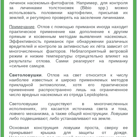
личинок насекомых-фитофагов. Например, для контроля
за личинками толстоножек (Bibio spp.) можно
использовать половинки картофелин, присыпав их
землей, и регулярно проверять на заселение личинками.
Примечание
. Отлов с помощью приманок иногда находит
практическое применение как дополнение к другим
прямым и косвенным методам выявления насекомых.
Эффективность приманок при обнаружении различных
вредителей и контроле за активностью их лёта зависит от
многочисленных факторов. Неблагоприятный ветровой
режим и низкие температуры отрицательно влияют на
результаты отлова. Самки реагируют на приманку
«сильнее самцов.
Светоловушки
. Отлов на свет относится к числу
наиболее известных и широко применяемых методов
прикладной энтомологии, хотя его практическое
применение распространено лишь на ограниченное
число вредных насекомых из отряда Lepidoptera.
Светоловушки существуют в многочисленных
исполнениях, это касается источника света и тока,
ловчего механизма, а также общей конструкции. Ловушки
либо подвешивают, либо устанавливают на земле.
Основная конструкция ловушки проста, сверху ее
прикрывает крышка для защиты от дождя.