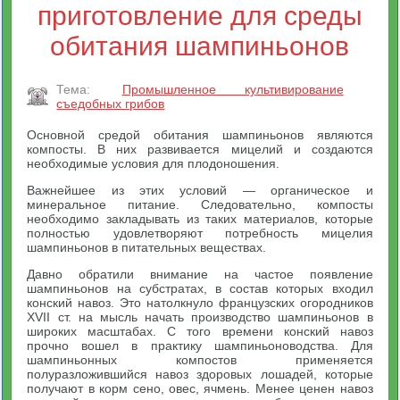
приготовление для среды
обитания шампиньонов
Тема:
Промышленное культивирование
съедобных грибов
Основной средой обитания шампиньонов являются
компосты. В них развивается мицелий и создаются
необходимые условия для плодоношения.
Важнейшее из этих условий — органическое и
минеральное питание. Следовательно, компосты
необходимо закладывать из таких материалов, которые
полностью удовлетворяют потребность мицелия
шампиньонов в питательных веществах.
Давно обратили внимание на частое появление
шампиньонов на субстратах, в состав которых входил
конский навоз. Это натолкнуло французских огородников
XVII ст. на мысль начать производство шампиньонов в
широких масштабах. С того времени конский навоз
прочно вошел в практику шампиньоноводства. Для
шампиньонных компостов применяется
полуразложившийся навоз здоровых лошадей, которые
получают в корм сено, овес, ячмень. Менее ценен навоз