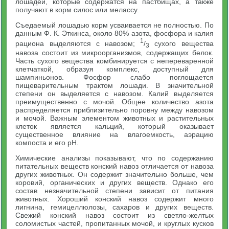
лошадей, которые содержатся на пастбищах, а также
получают в корм силос или мелассу.
Съедаемый лошадью корм усваивается не полностью. По
данным Ф. К. Эткинса, около 80% азота, фосфора и калия
1
рациона выделяются с навозом;
/
сухого вещества
3
навоза состоит из микроорганизмов, содержащих белок.
Часть сухого вещества комбинируется с непереваренной
клетчаткой, образуя комплекс, доступный для
шампиньонов. Фосфор слабо поглощается
пищеварительным трактом лошади. В значительной
степени он выделяется с навозом. Калий выделяется
преимущественно с мочой. Общее количество азота
распределяется приблизительно поровну между навозом
и мочой. Важным элементом животных и растительных
клеток является кальций, который оказывает
существенное влияние на влагоемкость, аэрацию
компоста и его pH.
Химические анализы показывают, что по содержанию
питательных веществ конский навоз отличается от навоза
других животных. Он содержит значительно больше, чем
коровий, органических и других веществ. Однако его
состав незначительной степени зависит от питания
животных. Хороший конский навоз содержит много
лигнина, гемицеллюлозы, сахаров и других веществ.
Свежий конский навоз состоит из светло-желтых
соломистых частей, пропитанных мочой, и круглых кусков