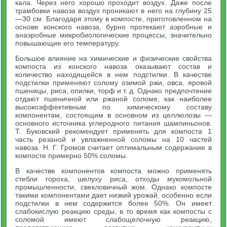
кала. Через него хорошо проходит воздух. Даже после
трамбовки навоза воздух проникают в него на глубину 25
—30 см. Благодаря этому в компосте, приготовленном на
основе конского навоза, бурно протекают аэробные и
анаэробные микробиологические процессы, значительно
повышающие его температуру.
Большое влияние на химические и физические свойства
компоста из конского навоза оказывают состав и
количество находящейся в нем подстилки. В качестве
подстилки применяют солому озимой ржи, овса, яровой
пшеницы, риса, опилки, торф и т. д. Однако предпочтение
отдают пшеничной или ржаной соломе, как наиболее
высокоэффективным по химическому составу
компонентам, состоящим в основном из целлюлозы —
основного источника углеродного питания шампиньонов.
Т. Буковский рекомендует применять для компоста 1
часть резаной и увлажненной соломы на 10 частей
навоза. Н. Г. Громов считает оптимальным содержание в
компосте примерно 50% соломы.
В качестве компонентов компоста можно применять
стебли гороха, шелуху риса, отходы мукомольной
промышленности, свекловичный жом. Однако компосте
такими компонентами дает низкий урожай, особенно если
подстилки в нем содержится более 50%. Он имеет
слабокислую реакцию среды, в то время как компосты с
соломой имеют слабощелочную реакцию,