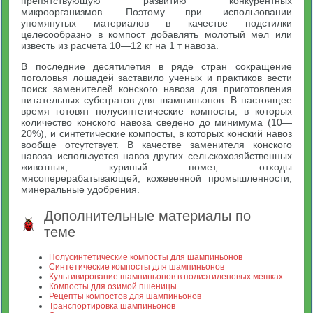
препятствующую развитию конкурентных
микроорганизмов. Поэтому при использовании
упомянутых материалов в качестве подстилки
целесообразно в компост добавлять молотый мел или
известь из расчета 10—12 кг на 1 т навоза.
В последние десятилетия в ряде стран сокращение
поголовья лошадей заставило ученых и практиков вести
поиск заменителей конского навоза для приготовления
питательных субстратов для шампиньонов. В настоящее
время готовят полусинтетические компосты, в которых
количество конского навоза сведено до минимума (10—
20%), и синтетические компосты, в которых конский навоз
вообще отсутствует. В качестве заменителя конского
навоза используется навоз других сельскохозяйственных
животных, куриный помет, отходы
мясоперерабатывающей, кожевенной промышленности,
минеральные удобрения.
Дополнительные материалы по
теме
Полусинтетические компосты для шампиньонов
Синтетические компосты для шампиньонов
Культивирование шампиньонов в полиэтиленовых мешках
Компосты для озимой пшеницы
Рецепты компостов для шампиньонов
Транспортировка шампиньонов