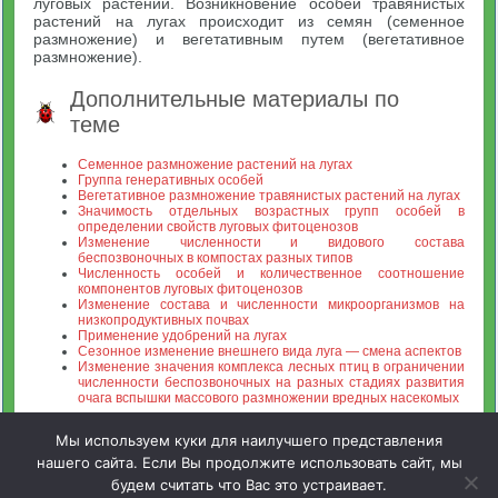
луговых растений. Возникновение особей травянистых
растений на лугах происходит из семян (семенное
размножение) и вегетативным путем (вегетативное
размножение).
Дополнительные материалы по
теме
Семенное размножение растений на лугах
Группа генеративных особей
Вегетативное размножение травянистых растений на лугах
Значимость отдельных возрастных групп особей в
определении свойств луговых фитоценозов
Изменение численности и видового состава
беспозвоночных в компостах разных типов
Численность особей и количественное соотношение
компонентов луговых фитоценозов
Изменение состава и численности микроорганизмов на
низкопродуктивных почвах
Применение удобрений на лугах
Сезонное изменение внешнего вида луга — смена аспектов
Изменение значения комплекса лесных птиц в ограничении
численности беспозвоночных на разных стадиях развития
очага вспышки массового размножении вредных насекомых
Мы используем куки для наилучшего представления
нашего сайта. Если Вы продолжите использовать сайт, мы
будем считать что Вас это устраивает.
Зооинженерный факультет МСХА. Неофициальный сайт