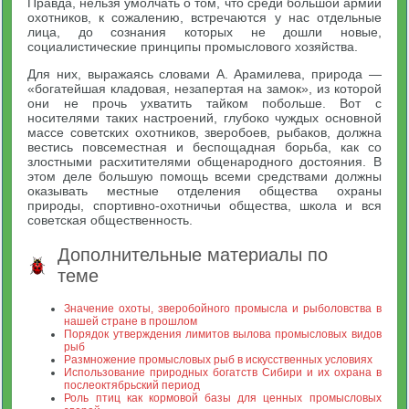
Правда, нельзя умолчать о том, что среди большой армии
охотников, к сожалению, встречаются у нас отдельные
лица, до сознания которых не дошли новые,
социалистические принципы промыслового хозяйства.
Для них, выражаясь словами А. Арамилева, природа —
«богатейшая кладовая, незапертая на замок», из которой
они не прочь ухватить тайком побольше. Вот с
носителями таких настроений, глубоко чуждых основной
массе советских охотников, зверобоев, рыбаков, должна
вестись повсеместная и беспощадная борьба, как со
злостными расхитителями общенародного достояния. В
этом деле большую помощь всеми средствами должны
оказывать местные отделения общества охраны
природы, спортивно-охотничьи общества, школа и вся
советская общественность.
Дополнительные материалы по
теме
Значение охоты, зверобойного промысла и рыболовства в
нашей стране в прошлом
Порядок утверждения лимитов вылова промысловых видов
рыб
Размножение промысловых рыб в искусственных условиях
Использование природных богатств Сибири и их охрана в
послеоктябрьский период
Роль птиц как кормовой базы для ценных промысловых