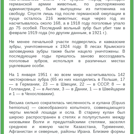
германской армии животные, по распоряжению
администрации, были выпущены из питомника на
свободу. Спустя лишь год после германской оккупации в
пуще осталось 216 животных; еще через год их
насчитывалось около 168, а в 1918 году поголовье упало
до 75 особей. Последний вольный зубр был убит там в
феврале 1919 года (по другим данным, в 1921 г.).
Не менее печальной участи подверглись и кавказские
зубры, уничтоженные к 1924 году. В лесах Крымского
заповедника зубры также были нацело уничтожены. В
последующие годы пришлось заново воссоздавать
поголовье зубров, используя в различных местах
уцелевшие особи.
На 1 января 1951 г. во всем мире насчитывалось 142
чистокровных зубра (65 из них находились в Польше, 17
— в Германии, 23 — в Швеции, 22 — в СССР, 8 — в
Голландии, 2 — в Англии, 3 — в Дании, 1 — в Швейцарии
и 1 — в Чехословакии).
Весьма сильно сократилась численность и
кулана
(Equus
hemionus) — своеобразного копытного, совмещающего
черты мелкой лошади и осла. В старину кулан был
широко распространен в степях и полупустынях между
низовьями Волги и предалтайскими степями, заселял
среднюю и южную части Казахстана, Туркмению,
Афганистан и северные, районы Ирана. Близкие формы