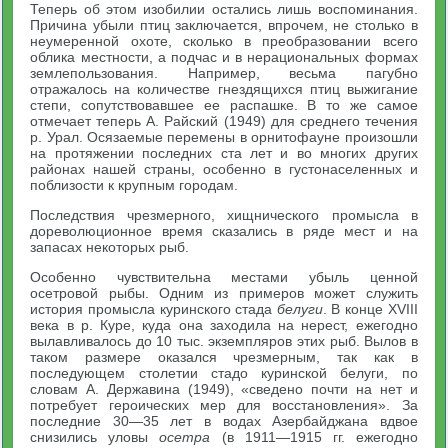
Теперь об этом изобилии остались лишь воспоминания.
Причина убыли птиц заключается, впрочем, не столько в
неумеренной охоте, сколько в преобразовании всего
облика местности, а подчас и в нерациональных формах
землепользования. Например, весьма пагубно
отражалось на количестве гнездящихся птиц выжигание
степи, сопутствовавшее ее распашке. В то же самое
отмечает теперь А. Райский (1949) для среднего течения
р. Урал. Осязаемые перемены в орнитофауне произошли
на протяжении последних ста лет и во многих других
районах нашей страны, особенно в густонаселенных и
поблизости к крупным городам.
Последствия чрезмерного, хищнического промысла в
дореволюционное время сказались в ряде мест и на
запасах некоторых рыб.
Особенно чувствительна местами убыль ценной
осетровой рыбы. Одним из примеров может служить
история промысла куринского стада
белуги
. В конце XVIII
века в р. Куре, куда она заходила на нерест, ежегодно
вылавливалось до 10 тыс. экземпляров этих рыб. Вылов в
таком размере оказался чрезмерным, так как в
последующем столетии стадо куринской белуги, по
словам А. Державина (1949), «сведено почти на нет и
потребует героических мер для восстановления». За
последние 30—35 лет в водах Азербайджана вдвое
снизились уловы
осетра
(в 1911—1915 гг. ежегодно