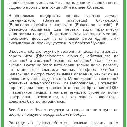
и они сильно уменьшились под влиянием хищнического
судового промысла в конце XIX и начале XX веков.
Непоправимо подорваны запасы гладких
китов
:
гренландского (Balaena mysticetus), бискайского
(Eubalaena glacialis) и японского (Eubalaena sieboldi). В
Северной Атлантике два первых вида практически
уничтожены нацело. В дальневосточных водах местное
население добывает ныне гладких китов единичными
экземплярами преимущественно у берегов Чукотки.
В весьма неблагополучном состоянии находятся и запасы
серого кита (Rhachianectes glaucus), обитающего по
восточной и западной окраинам северной части Тихого
океана. Охота на этого кита сравнительно легка, поэтому
он становится слишком частым трофеем китобоев.
Запасы его быстро тают, вызывая опасения, как бы он не
разделил участь гладких китов. Малочисленны в северной
Атлантике киты-полосатики (Balaenopteridae), Промысел,
пережив там период расцвета после изобретения в 1867
г. гарпунной пушки, в начале текущего столетия почти
совершенно прекратился, так как запасы полосатиков
довольно быстро истощились.
Все более и более оскудевали запасы ценного пушного
зверя, в первую очередь
соболя
и
бобра
.
Расхищению пушных богатств помимо высоких норм