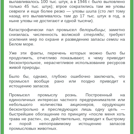
вылавливалось 100 тыс. штук, а в 1946 г. было выловлено
только 45 тыс. штук); втрое сократились там же уловы
севрюги и еще более резко — уловы
шипа
(сто лет тому
назад его вылавливалось там до 17 тыс. штук в год, а
ныне уловы не достигают и одной тысячи).
Катастрофически пал промысел
белорыбицы
; заметно
снизилась численность волжской
стерляди
; требуют
усиления мер по охране и разведению запасы
семги
на
Белом море.
Уже эти факты, перечень которых можно было бы
продолжить, отчетливо показывают, к чему приводит
бесконтрольное, нерасчетливое использование ресурсов
живой природы.
Было бы, однако, глубоко ошибочно заключать, что
промысел вообще рано или поздно приводит к
истощению запасов.
Промысел промыслу рознь. Построенный на
единоличных интересах частного предпринимателя или
небольшого количества акционеров, орудующих
бесконтрольно и преследующих лишь одну цель —
быстрейшее обогащение по принципу «после меня хоть
трава не расти», он, действительно, приводит к быстрому
и порой непоправимому истощению запасов
промысловых животных.