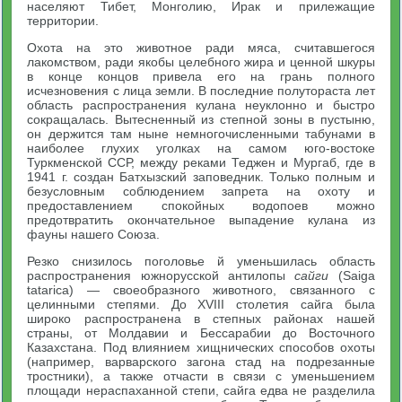
населяют Тибет, Монголию, Ирак и прилежащие
территории.
Охота на это животное ради мяса, считавшегося
лакомством, ради якобы целебного жира и ценной шкуры
в конце концов привела его на грань полного
исчезновения с лица земли. В последние полутораста лет
область распространения кулана неуклонно и быстро
сокращалась. Вытесненный из степной зоны в пустыню,
он держится там ныне немногочисленными табунами в
наиболее глухих уголках на самом юго-востоке
Туркменской ССР, между реками Теджен и Мургаб, где в
1941 г. создан Батхызский заповедник. Только полным и
безусловным соблюдением запрета на охоту и
предоставлением спокойных водопоев можно
предотвратить окончательное выпадение кулана из
фауны нашего Союза.
Резко снизилось поголовье й уменьшилась область
распространения южнорусской антилопы
сайги
(Saiga
tatarica) — своеобразного животного, связанного с
целинными степями. До XVIII столетия сайга была
широко распространена в степных районах нашей
страны, от Молдавии и Бессарабии до Восточного
Казахстана. Под влиянием хищнических способов охоты
(например, варварского загона стад на подрезанные
тростники), а также отчасти в связи с уменьшением
площади нераспаханной степи, сайга едва не разделила