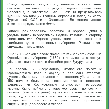
Среди отдельных видов птиц, пожалуй, в наибольшей
степени местами пострадал
турач
(Francolinus
francolinus) в Закавказье. Это — южный представитель
куриных, обитающий главным образом в западной части
Туркменской ССР и в Закавказье. Во многих местах
заметно поредел также
фазан
.
Запасы разнообразной болотной и боровой дичи в
угодьях нашей необозримой Родины казались в старину
неистощимыми. Однако уменьшение ее в некоторых
наиболее густо населенных губерниях России стало
ощущаться уже давно.
Еще С. Т. Аксаков в своих знаменитых «Записках охотника
Оренбургской губернии» (1852) жаловался на заметную
убыль охотничьих птиц в бассейне реки Бугуруслана.
По словам Э. Эверсманна, изучавшего животных
Оренбургского края в середине прошлого столетия,
дупелей было там так много, что «охотник убивал их по
150 штук и больше за несколько часов»; перепела
водились «в бесчисленном множестве»; тетеревов
«можно было поймать в короткое время до сотни и
больше» (зимой шатрами); журавли опустошали хлебные
поля, куда они слетались на кормежку; множество
гнездившихся там гусей и уток также причиняло
ощутимый ущерб посевам хлебов.