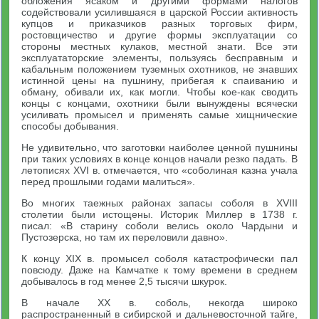
обложения ясаком и другими формами налогов
содействовали усилившаяся в царской России активность
купцов и приказчиков разных торговых фирм,
ростовщичество и другие формы эксплуатации со
стороны местных кулаков, местной знати. Все эти
эксплуататорские элементы, пользуясь бесправным и
кабальным положением туземных охотников, не знавших
истинной цены на пушнину, прибегая к спаиванию и
обману, обивали их, как могли. Чтобы кое-как сводить
концы с концами, охотники были вынуждены всячески
усиливать промысел и применять самые хищнические
способы добывания.
Не удивительно, что заготовки наиболее ценной пушнины
при таких условиях в конце концов начали резко падать. В
летописях XVI в. отмечается, что «соболиная казна учала
перед прошлыми годами малиться».
Во многих таежных районах запасы соболя в XVIII
столетии были истощены. Историк Миллер в 1738 г.
писал: «В старину соболи велись около Чардыни и
Пустозерска, но там их переловили давно».
К концу XIX в. промысел соболя катастрофически пал
повсюду. Даже на Камчатке к тому времени в среднем
добывалось в год менее 2,5 тысячи шкурок.
В начале XX в. соболь, некогда широко
распространенный в сибирской и дальневосточной тайге,