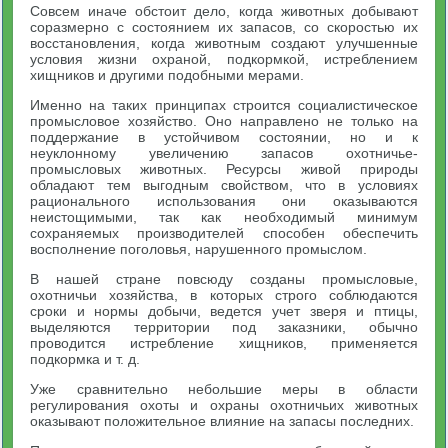
Совсем иначе обстоит дело, когда животных добывают
соразмерно с состоянием их запасов, со скоростью их
восстановления, когда животным создают улучшенные
условия жизни охраной, подкормкой, истреблением
хищников и другими подобными мерами.
Именно на таких принципах строится социалистическое
промысловое хозяйство. Оно направлено не только на
поддержание в устойчивом состоянии, но и к
неуклонному увеличению запасов охотничье-
промысловых животных. Ресурсы живой природы
обладают тем выгодным свойством, что в условиях
рационального использования они оказываются
неистощимыми, так как необходимый минимум
сохраняемых производителей способен обеспечить
восполнение поголовья, нарушенного промыслом.
В нашей стране повсюду созданы промысловые,
охотничьи хозяйства, в которых строго соблюдаются
сроки и нормы добычи, ведется учет зверя и птицы,
выделяются территории под заказники, обычно
проводится истребление хищников, применяется
подкормка и т. д.
Уже сравнительно небольшие меры в области
регулирования охоты и охраны охотничьих животных
оказывают положительное влияние на запасы последних.