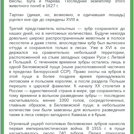
Вислы, Буга и Нарева. Последний экземпляр этого
животного погиб в 1627 г.
Тарпан
(дикая, но, возможно, и одичавшая лошадь)
уцелел кое-где до середины XVIII в.
Третий представитель копытных — зубр сохранился до
наших дней, но в ничтожных количествах. Будучи некогда
довольно широко распространенным животным в полосе
лесостепи и даже степи, впоследствии зубр был вытеснен
оттуда и сохранялся только в лесах. Уже в XVI в. он
держался на сравнительно небольшой территории,
расположенной на стыке западных окраин Руси с Литвой
и Польшей. С течением времени зубры остались лишь в
одной Беловежской пуще (ныне расположенной частично
в пределах Белорусской ССР). Право охоты на зубров в
этой пуще в более позднее время принадлежало
литовским и польским королям, а после раздела Польши
перешло к царской фамилии. К началу XX столетия в
России — единственной стране в мире, где сохранились к
тому времени в вольном разведении зубры — последних
насчитывалось менее 1000 голов, сосредоточенных,
главным образом, в Беловежской пуще; в небольшом
количестве они были завезены для вольного разведения
также в леса северо-западного Кавказа и в Крым.
Огромный ущерб поголовью беловежских зубров нанесла
первая империалистическая война. В 1915 г. в пуще
насчитывалось около 740 зубров. Перед приходом