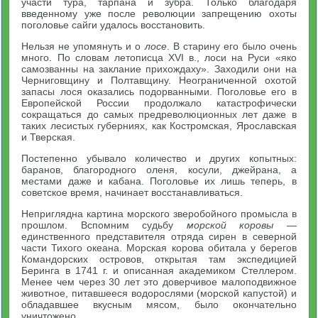
участи тура, тарпана и зубра. Только благодаря
введенному уже после революции запрещению охоты
поголовье сайги удалось восстановить.
Нельзя не упомянуть и о
лосе
. В старину его было очень
много. По словам летописца XVI в., лоси на Руси «яко
самозванны на заклание прихождаху». Заходили они на
Черниговщину и Полтавщину. Неограниченной охотой
запасы лося оказались подорванными. Поголовье его в
Европейской России продолжало катастрофически
сокращаться до самых предреволюционных лет даже в
таких лесистых губерниях, как Костромская, Ярославская
и Тверская.
Постепенно убывало количество и других копытных:
баранов, благородного оленя, косули, джейрана, а
местами даже и кабана. Поголовье их лишь теперь, в
советское время, начинает восстанавливаться.
Неприглядна картина морского зверобойного промысла в
прошлом. Вспомним судьбу
морской коровы
—
единственного представителя отряда сирен в северной
части Тихого океана. Морская корова обитала у берегов
Командорских островов, открытая там экспедицией
Беринга в 1741 г. и описанная академиком Стеллером.
Менее чем через 30 лет это доверчивое малоподвижное
животное, питавшееся водорослями (морской капустой) и
обладавшее вкусным мясом, было окончательно
уничтожено.