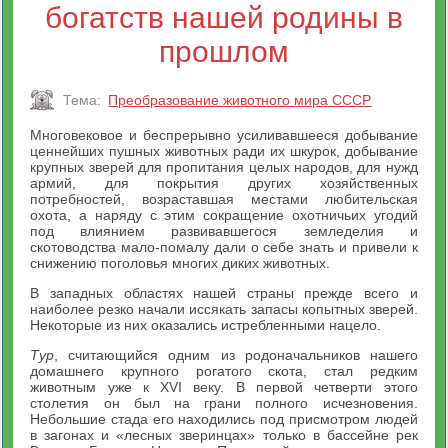
богатств нашей родины в
прошлом
Тема:
Преобразование животного мира СССР
Многовековое и беспрерывно усиливавшееся добывание
ценнейших пушных животных ради их шкурок, добывание
крупных зверей для пропитания целых народов, для нужд
армий, для покрытия других хозяйственных
потребностей, возраставшая местами любительская
охота, а наряду с этим сокращение охотничьих угодий
под влиянием развивавшегося земледелия и
скотоводства мало-помалу дали о себе знать и привели к
снижению поголовья многих диких животных.
В западных областях нашей страны прежде всего и
наиболее резко начали иссякать запасы копытных зверей.
Некоторые из них оказались истребленными нацело.
Тур
, считающийся одним из родоначальников нашего
домашнего крупного рогатого скота, стал редким
животным уже к XVI веку. В первой четверти этого
столетия он был на грани полного исчезновения.
Небольшие стада его находились под присмотром людей
в загонах и «лесных зверинцах» только в бассейне рек