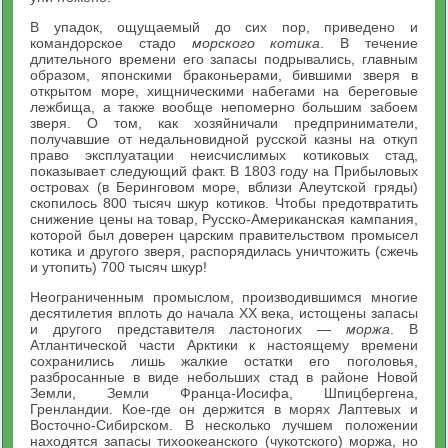
В упадок, ощущаемый до сих пор, приведено и
командорское стадо
морского котика
. В течение
длительного времени его запасы подрывались, главным
образом, японскими браконьерами, бившими зверя в
открытом море, хищническими набегами на береговые
лежбища, а также вообще непомерно большим забоем
зверя. О том, как хозяйничали предприниматели,
получавшие от недальновидной русской казны на откуп
право эксплуатации неисчислимых котиковых стад,
показывает следующий факт. В 1803 году на Прибыловых
островах (в Беринговом море, вблизи Алеутской гряды)
скопилось 800 тысяч шкур котиков. Чтобы предотвратить
снижение цены на товар, Русско-Американская кампания,
которой был доверен царским правительством промысел
котика и другого зверя, распорядилась уничтожить (сжечь
и утопить) 700 тысяч шкур!
Неограниченным промыслом, производившимся многие
десятилетия вплоть до начала XX века, истощены запасы
и другого представителя ластоногих —
моржа
. В
Атлантической части Арктики к настоящему времени
сохранились лишь жалкие остатки его поголовья,
разбросанные в виде небольших стад в районе Новой
Земли, Земли Франца-Иосифа, Шпицбергена,
Гренландии. Кое-где он держится в морях Лаптевых и
Восточно-Сибирском. В несколько лучшем положении
находятся запасы тихоокеанского (чукотского) моржа, но