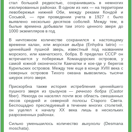
стал большой редкостью, сохранившись в немногих
изолированных районах. В одном из них — на территории
левобережья нижней Оби, между реками Кондой и
Сосьвой, — при проведении учета в 1927 г. было
выявлено несколько десятков соболей. Между тем, в
былые времена добывали там этого ценного зверя до
1000 экземпляров в год.
В ничтожном количестве сохранился к настоящему
времени калан, или
морская выдра
(Enhydra tatrix) —
ценнейший пушной зверь, известный под названием
морского, или камчатского, бобра. В пределах СССР он
встречается у побережья Командорских островов, у
самой южной оконечности Камчатки и кое-где у берегов
Курильских островов. Между тем еще в конце XVIII века с
северных островов Тихого океана вывозились тысячи
шкурок этого зверя.
Прискорбна также история истребления ценнейшего
пушного зверя из грызунов —
речного бобра
(Castor
fiber). Некогда он населял почти всю область смешанных
лесов средней и северной полосы Старого Света.
Беспощадно преследуемый в течение многих столетий,
он уцелел к началу XX века лишь в нескольких
разрозненных районах.
Сильно уменьшилось количество
выхухоли
(Desmana
moschata).