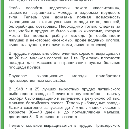
Чтобы ослабить недостатки такого «воспитания»,
стараются выращивать молодь в водоемах прудового
типа. Теперь уже доказана полная возможность
выращивания в таких условиях молоди сигов, лососей,
белорыбицы, осетровых. Необходимо только следить за
тем, чтобы в прудах не было хищных животных, которые
могли бы поедать рыбную молодь (в особенности
лягушек и некоторых насекомых, вроде водяных клопов,
жуков-плавунцов, с их личинками, личинок стрекоз).
В прудах, нормально обеспеченных кормом, выращивают
до 20 тыс. мальков лососей на 1 га. При такой плотности
посадки для массового выращивания нужны большие
площади прудов.
Прудовое выращивание молоди приобретает
производственные масштабы.
В 1948 г. в 25 лучших выростных прудах латвийского
рыбоводного завода «Пелчи» к концу сентября — началу
октября было выращено и выпущено в реку около 60 тыс.
мальков балтийского лосося. Теперь рыбоводные заводы
Латвии ежегодно выпускают до 7 млн. личинок лосося в
возрасте 30—40 дней и до полумиллиона мальков,
достигших 3—6-месячного возраста.
Немало мальков выращивается в прудах Приозерского