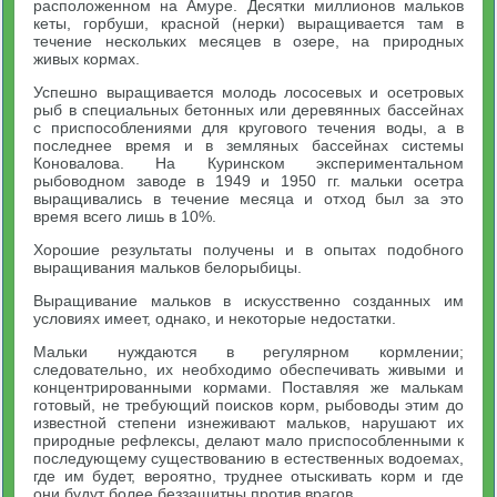
расположенном на Амуре. Десятки миллионов мальков
кеты, горбуши, красной (нерки) выращивается там в
течение нескольких месяцев в озере, на природных
живых кормах.
Успешно выращивается молодь лососевых и осетровых
рыб в специальных бетонных или деревянных бассейнах
с приспособлениями для кругового течения воды, а в
последнее время и в земляных бассейнах системы
Коновалова. На Куринском экспериментальном
рыбоводном заводе в 1949 и 1950 гг. мальки осетра
выращивались в течение месяца и отход был за это
время всего лишь в 10%.
Хорошие результаты получены и в опытах подобного
выращивания мальков белорыбицы.
Выращивание мальков в искусственно созданных им
условиях имеет, однако, и некоторые недостатки.
Мальки нуждаются в регулярном кормлении;
следовательно, их необходимо обеспечивать живыми и
концентрированными кормами. Поставляя же малькам
готовый, не требующий поисков корм, рыбоводы этим до
известной степени изнеживают мальков, нарушают их
природные рефлексы, делают мало приспособленными к
последующему существованию в естественных водоемах,
где им будет, вероятно, труднее отыскивать корм и где
они будут более беззащитны против врагов.