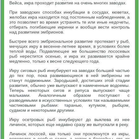
Вейса, икра проходит развитие на очень многих заводах.
При заводских способах инкубации в сосудах, кюветах,
желобах икра находится под постоянным наблюдением, а
это позволяет во время устранять те или иные недочеты,
отбирать погибающие икринки и вообще вести контроль
над развитием эмбрионов.
Быстрее всего эмбриональное развитие протекает у рыб,
мечущих икру в весенне-летнее время, в условиях более
теплой воды. Подавляющее же большинство лососевых
рыб нерестится осенью, и икра их развивается крайне
медленно, только к весне следующего года.
Икру сиговых рыб инкубируют на заводах большей частью
до тех пор, пока развивающиеся в ней эмбрионы не
станут подвижными. Зародышей, достигших этой стадии
развития, обычно уже выпускают в намеченные водоемы.
Теперь некоторых сигов и рипуса выпускают чаще
мальками. Аналогичным образом поступают с
разводимыми в искусственных условиях так называемыми
частиковыми рыбами: таранью, кутумом, рыбцом,
судаком и некоторыми другими.
Икру осетровых рыб инкубируют до выклева из нее
личинок, которых еще недавно сразу же выпускали в реку.
Личинок лососей, как только они проклюнутся из икры,
переводят в особые садки, а затем в бассейны, где их