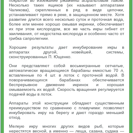
покрытой во избежание ржавчины асфальтовым лаком.
Несколько таких ящиков (их называют аппаратами
Чаликова), скрепленных в ряд в виде цепочки,
устанавливают прямо в реке, в защищенном месте. Хотя
развитие длится всего несколько суток и проточная вода,
более или менее хорошо омывая икринки, обеспечивает
их при этом кислородом, все же часть икры гибнет от
заиливания, от недостатка кислорода и особенно часто от
грибка сапролегнии.
Хорошие результаты дает инкубирование икры в
аппаратах другой, новейшей, системы,
сконструированных П. Ющенко.
Они представляют собой восьмигранные сетчатые,
автоматически вращающиеся барабаны емкостью 70 л,
вставленные по 4 шт. в лоток с проточной водой. В
поворачивающихся барабанах обеспечивается
беспрерывное движение икринок и хорошая
омываемоеть их водой. Скорость вращения регулируется
подачей воды в лоток.
Аппараты этой конструкции обладают существенным
преимуществом по сравнению с плавучими: позволяют
инкубировать икру на берегу и дают гораздо меньший
отход.
Мелкую икру многих других видов рыб, которые
нерестятся весной, а именно — леща, сазана, судака —