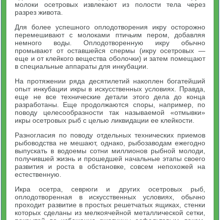
молоки осетровых извлекают из полости тела через
разрез живота.
Для более успешного оплодотворения икру осторожно
перемешивают с молоками птичьим пером, добавляя
немного воды. Оплодотворенную икру обычно
промывают от оставшейся спермы (икру осетровых —
еще и от клейкого вещества оболочки) и затем помещают
в специальные аппараты для инкубации.
На протяжении ряда десятилетий накоплен богатейший
опыт инкубации икры в искусственных условиях. Правда,
еще не все технические детали этого дела до конца
разработаны. Еще продолжаются споры, например, по
поводу целесообразности так называемой «отмывки»
икры осетровых рыб с целью ликвидации ее клейкости.
Разногласия по поводу отдельных технических приемов
рыбоводства не мешают, однако, рыбозаводам ежегодно
выпускать в водоемы сотни миллионов рыбной молоди,
получившей жизнь и прошедшей начальные этапы своего
развития и роста в обстановке, совсем непохожей на
естественную.
Икра осетра, севрюги и других осетровых рыб,
оплодотворенная в искусственных условиях, обычно
проходит развитие в простых решетчатых ящиках, стенки
которых сделаны из мелкоячейной металлической сетки,