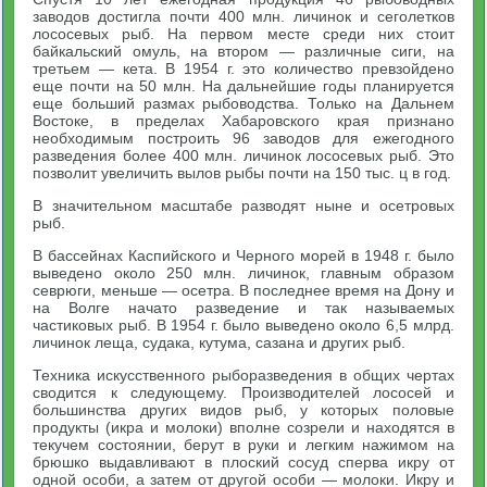
заводов достигла почти 400 млн. личинок и сеголетков
лососевых рыб. На первом месте среди них стоит
байкальский омуль, на втором — различные сиги, на
третьем — кета. В 1954 г. это количество превзойдено
еще почти на 50 млн. На дальнейшие годы планируется
еще больший размах рыбоводства. Только на Дальнем
Востоке, в пределах Хабаровского края признано
необходимым построить 96 заводов для ежегодного
разведения более 400 млн. личинок лососевых рыб. Это
позволит увеличить вылов рыбы почти на 150 тыс. ц в год.
В значительном масштабе разводят ныне и осетровых
рыб.
В бассейнах Каспийского и Черного морей в 1948 г. было
выведено около 250 млн. личинок, главным образом
севрюги, меньше — осетра. В последнее время на Дону и
на Волге начато разведение и так называемых
частиковых рыб. В 1954 г. было выведено около 6,5 млрд.
личинок леща, судака, кутума, сазана и других рыб.
Техника искусственного рыборазведения в общих чертах
сводится к следующему. Производителей лососей и
большинства других видов рыб, у которых половые
продукты (икра и молоки) вполне созрели и находятся в
текучем состоянии, берут в руки и легким нажимом на
брюшко выдавливают в плоский сосуд сперва икру от
одной особи, а затем от другой особи — молоки. Икру и