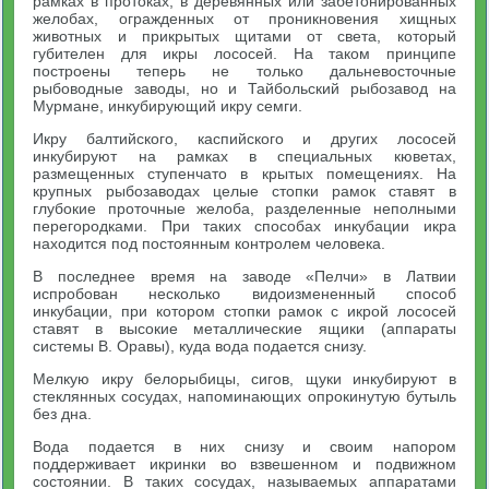
рамках в протоках, в деревянных или забетонированных
желобах, огражденных от проникновения хищных
животных и прикрытых щитами от света, который
губителен для икры лососей. На таком принципе
построены теперь не только дальневосточные
рыбоводные заводы, но и Тайбольский рыбозавод на
Мурмане, инкубирующий икру семги.
Икру балтийского, каспийского и других лососей
инкубируют на рамках в специальных кюветах,
размещенных ступенчато в крытых помещениях. На
крупных рыбозаводах целые стопки рамок ставят в
глубокие проточные желоба, разделенные неполными
перегородками. При таких способах инкубации икра
находится под постоянным контролем человека.
В последнее время на заводе «Пелчи» в Латвии
испробован несколько видоизмененный способ
инкубации, при котором стопки рамок с икрой лососей
ставят в высокие металлические ящики (аппараты
системы В. Оравы), куда вода подается снизу.
Мелкую икру белорыбицы, сигов, щуки инкубируют в
стеклянных сосудах, напоминающих опрокинутую бутыль
без дна.
Вода подается в них снизу и своим напором
поддерживает икринки во взвешенном и подвижном
состоянии. В таких сосудах, называемых аппаратами