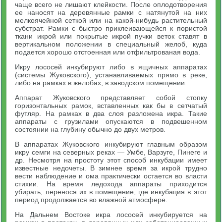
чаще всего не лишают клейкости. После оплодотворения
ее наносят на деревянные рамки с натянутой на них
мелкоячейной сеткой или на какой-нибудь растительный
субстрат. Рамки с быстро приклеивающейся к пористой
ткани икрой или покрытые икрой пучки веток ставят в
вертикальном положении в специальный желоб, куда
подается хорошо отстоенная или отфильтрованая вода.
Икру лососей инкубируют либо в ящичных аппаратах
(системы Жуковского), устанавливаемых прямо в реке,
либо на рамках в желобах, в заводском помещении.
Аппарат Жуковского представляет собой стопку
горизонтальных рамок, вставленных как бы в сетчатый
футляр. На рамках в два слоя разложена икра. Такие
аппараты с грузилами опускаются в подвешенном
состоянии на глубину обычно до двух метров.
В аппаратах Жуковского инкубируют главным образом
икру семги на северных реках — Умбе, Варзуге, Пинеге и
др. Несмотря на простоту этот способ инкубации имеет
известные недочеты. В зимнее время за икрой трудно
вести наблюдение и ома практически остается во власти
стихии. На время ледохода аппараты приходится
убирать, перенося их в помещение, где инкубация в этот
период продолжается во влажной атмосфере.
На Дальнем Востоке икра лососей инкубируется на