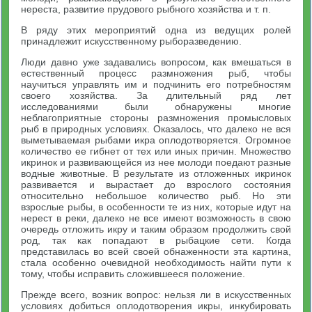
нереста, развитие прудового рыбного хозяйства и т. п.
В ряду этих мероприятий одна из ведущих ролей
принадлежит искусственному рыборазведению.
Люди давно уже задавались вопросом, как вмешаться в
естественный процесс размножения рыб, чтобы
научиться управлять им и подчинить его потребностям
своего хозяйства. За длительный ряд лет
исследованиями были обнаружены многие
неблагоприятные стороны размножения промысловых
рыб в природных условиях. Оказалось, что далеко не вся
выметываемая рыбами икра оплодотворяется. Огромное
количество ее гибнет от тех или иных причин. Множество
икринок и развивающейся из нее молоди поедают разные
водные животные. В результате из отложенных икринок
развивается и вырастает до взрослого состояния
относительно небольшое количество рыб. Но эти
взрослые рыбы, в особенности те из них, которые идут на
нерест в реки, далеко не все имеют возможность в свою
очередь отложить икру и таким образом продолжить свой
род, так как попадают в рыбацкие сети. Когда
представилась во всей своей обнаженности эта картина,
стала особенно очевидной необходимость найти пути к
тому, чтобы исправить сложившееся положение.
Прежде всего, возник вопрос: нельзя ли в искусственных
условиях добиться оплодотворения икры, инкубировать