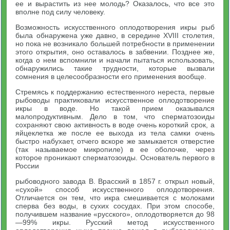
ее и вырастить из нее молодь? Оказалось, что все это
вполне под силу человеку.
Возможность искусственного оплодотворения икры рыб
была обнаружена уже давно, в середине XVIII столетия,
но пока не возникало большей потребности в применении
этого открытия, оно оставалось в забвении. Позднее же,
когда о нем вспомнили и начали пытаться использовать,
обнаружились такие трудности, которые вызвали
сомнения в целесообразности его применения вообще.
Стремясь к поддержанию естественного нереста, первые
рыбоводы практиковали искусственное оплодотворение
икры в воде. Но такой прием оказывался
малопродуктивным. Дело в том, что сперматозоиды
сохраняют свою активность в воде очень короткий срок, а
яйцеклетка же после ее выхода из тела самки очень
быстро набухает, отчего вскоре же замыкается отверстие
(так называемое микропиле) в ее оболочке, через
которое проникают сперматозоиды. Основатель первого в
России
рыбоводного завода В. Врасский в 1857 г. открыл новый,
«сухой» способ искусственного оплодотворения.
Отличается он тем, что икра смешивается с молоками
сперва без воды, в сухих сосудах. При этом способе,
получившем название «русского», оплодотворяется до 98
—99% икры. Русский метод искусственного