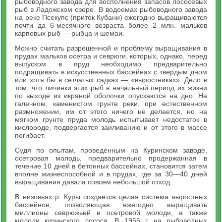
рыбоводного завода для восполнения запасов лососевых
рыб в Ладожском озере. В водоемах рыбоводного завода
на реке Псекупс (приток Кубани) ежегодно выращиваются
почти да 6-месячного возраста более 2 млн. мальков
карповых рыб — рыбца и шемаи.
Можно считать разрешенной и проблему выращивания в
прудах мальков осетра и севрюги, которых, однако, перед
выпуском в пруд необходимо предварительно
подращивать в искусственных бассейнах с твердым дном
или хотя бы в сетчатых садках — «выростниках». Дело в
том, что личинки этих рыб в начальный период их жизни
по выходе из икряной оболочки опускаются на дно. На
галечном, каменистом грунте реки, при естественном
размножении, им от этого ничего не делается, но на
мягком грунте пруда молодь испытывает недостаток в
кислороде, подвергается заиливанию и от этого в массе
погибает.
Судя по опытам, проведенным на Куринском заводе,
осетровая молодь, предварительно продержанная в
течение 10 дней в бетонных бассейнах, становится затем
вполне жизнеспособной и в прудах, где за 30—40 дней
выращивания давала совсем небольшой отход.
В низовьях р. Куры создается целая система выростных
бассейнов, позволяющая ежегодно выращивать
миллионы севрюжьей и осетровой молоди, а также
молоди куринского лосося. В 1955 г. на рыбоводных