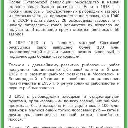
После Октябрьской революции рыбоводство в нашей
стране начало быстро развиваться. Если в 1913 г. в
России имелось 6 государственных рыбоводных заводов
и несколько частных, преимущественно мелких, то в 1940
г. в СССР насчитывалось 28 рыбоводных заводов, а к
началу пятидесятых годов количество их возросло до
полусотни. В настоящее время строятся еще около 50
заводов.
В 1922—1923 гг. в водоемы молодой Советской
республики было выпущено более 150 млн.
оплодотворенной икры и личинок разных видов рыб, в
подавляющем большинстве корюшки.
Толчком к дальнейшему развитию рыбоводных работ
послужило постановление ЦК нашей партии от 9 мая
1932 г. о развитии рыбного хозяйства в Московской и
Ленинградской областях и особенно постановление
правительства в 1935 г. о регулировании рыболовства и
охране рыбных запасов.
В 1938 г. рыбоводными заводами и стационарными
пунктами, организованными во всех главнейших районах
промысла, было выведено и выпущено около 100 млн.
личинок и мальков одних только лососевых рыб — кеты и
других дальневосточных лососей, семги, каспийского
лосося.
Спустя 10 лет ежегодная продукция 46 рыбоводных