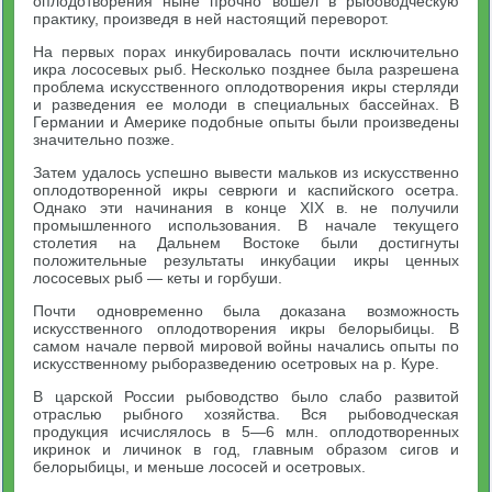
оплодотворения ныне прочно вошел в рыбоводческую
практику, произведя в ней настоящий переворот.
На первых порах инкубировалась почти исключительно
икра лососевых рыб. Несколько позднее была разрешена
проблема искусственного оплодотворения икры стерляди
и разведения ее молоди в специальных бассейнах. В
Германии и Америке подобные опыты были произведены
значительно позже.
Затем удалось успешно вывести мальков из искусственно
оплодотворенной икры севрюги и каспийского осетра.
Однако эти начинания в конце XIX в. не получили
промышленного использования. В начале текущего
столетия на Дальнем Востоке были достигнуты
положительные результаты инкубации икры ценных
лососевых рыб — кеты и горбуши.
Почти одновременно была доказана возможность
искусственного оплодотворения икры белорыбицы. В
самом начале первой мировой войны начались опыты по
искусственному рыборазведению осетровых на р. Куре.
В царской России рыбоводство было слабо развитой
отраслью рыбного хозяйства. Вся рыбоводческая
продукция исчислялось в 5—6 млн. оплодотворенных
икринок и личинок в год, главным образом сигов и
белорыбицы, и меньше лососей и осетровых.