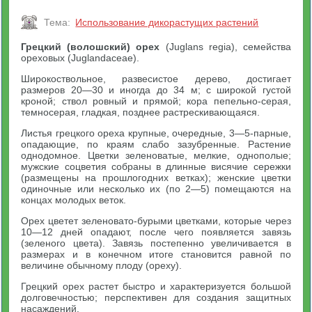
Тема:
Использование дикорастущих растений
Грецкий (волошский) орех
(Juglans regia), семейства
ореховых (Juglandaceae).
Широкоствольное, развесистое дерево, достигает
размеров 20—30 и иногда до 34 м; с широкой густой
кроной; ствол ровный и прямой; кора пепельно-серая,
темносерая, гладкая, позднее растрескивающаяся.
Листья грецкого ореха крупные, очередные, 3—5-парные,
опадающие, по краям слабо зазубренные. Растение
однодомное. Цветки зеленоватые, мелкие, однополые;
мужские соцветия собраны в длинные висячие сережки
(размещены на прошлогодних ветках); женские цветки
одиночные или несколько их (по 2—5) помещаются на
концах молодых веток.
Орех цветет зеленовато-бурыми цветками, которые через
10—12 дней опадают, после чего появляется завязь
(зеленого цвета). Завязь постепенно увеличивается в
размерах и в конечном итоге становится равной по
величине обычному плоду (ореху).
Грецкий орех растет быстро и характеризуется большой
долговечностью; перспективен для создания защитных
насаждений.