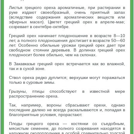
Листья грецкого ореха ароматичные, при растирании в
руке издают своеобразный, очень приятный запах
(вследствие содержания ароматических веществ или
эфирных масел). Цветет грецкий орех в апреле-мае;
созревает в сентябре-октябре.
Грецкий орех начинает плодоношение в возрасте 8—10
лет, а полного плодоношения достигает в возрасте 50—60
лет. Особенно обильные урожаи грецкий орех дает при
свободном стоянии деревьев. В долинах грецкий орех
плодоносит более обильно, чем на склонах.
В Закавказье грецкий орех встречается как во влажной,
так и в сухой зоне.
Ствол ореха редко дуплится; верхушки могут поражаться
только в суровые зимы.
Грызуны, птицы способствуют в известной мере
распространению ореха.
Так, например, вороны сбрасывают орехи, однако
последние далеко не всегда раскалываются и, попадая в
благоприятные условия, прорастают.
Плоды грецкого ореха — костянки со съедобным,
мясистым семенем, до полного созревания находятся в
наружном околоплоднике в особой сравнительно толстой