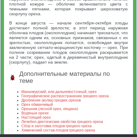
плотной кожуре — оболочке зеленоватого цвета с
темными пятнами, которая покрывает шероховатую
скорлупу ореха.
В конце августа — начале сентября-октября плоды
достигают полной зрелости; в этот период наружная
оболочка плодов (околоплодник) начинает трескаться, что
является одним из, основных признаков, связанных с их
зрелостью; околоплодник лопается, освобождая внутри
заключенную сетчато-морщинистую косточку — орех. При
полном созревании плодов околоплодник раскрывается
на 2 части; орех, одетый в деревянистый внутриплодник
(скорлупу), падает на землю.
Дополнительные материалы по
теме
Маньчжурский, или дальневосточный, орех
Географическое распространение грецкого ореха
Дробление (колка) грецких орехов
Орех обманчивый
Орешник (лесной орех, лещина)
Водяные орехи
Настоящий орех
Лечебно-диетические свойства грецкого ореха
Сбор и заготовка плодов грецкого ореха
Химический состав плодов грецкого ореха