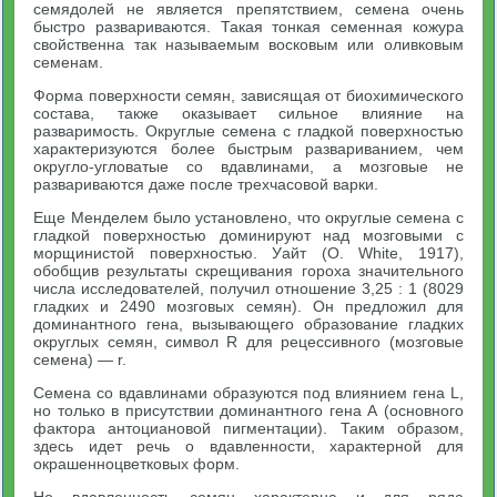
семядолей не является препятствием, семена очень
быстро развариваются. Такая тонкая семенная кожура
свойственна так называемым восковым или оливковым
семенам.
Форма поверхности семян, зависящая от биохимического
состава, также оказывает сильное влияние на
разваримость. Округлые семена с гладкой поверхностью
характеризуются более быстрым развариванием, чем
округло-угловатые со вдавлинами, а мозговые не
развариваются даже после трехчасовой варки.
Еще Менделем было установлено, что округлые семена с
гладкой поверхностью доминируют над мозговыми с
морщинистой поверхностью. Уайт (О. White, 1917),
обобщив результаты скрещивания гороха значительного
числа исследователей, получил отношение 3,25 : 1 (8029
гладких и 2490 мозговых семян). Он предложил для
доминантного гена, вызывающего образование гладких
округлых семян, символ R для рецессивного (мозговые
семена) — r.
Семена со вдавлинами образуются под влиянием гена L,
но только в присутствии доминантного гена А (основного
фактора антоциановой пигментации). Таким образом,
здесь идет речь о вдавленности, характерной для
окрашенноцветковых форм.
Но вдавленность семян характерна и для ряда