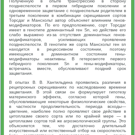
Полученную в опыте трансгрессию в сторону
позднеспелости в первом гибридном поколении и
одновременное зацветание с позднеспелым родителем в
третьем поколении в комбинации скрещивания сортов
Торсдаг и Мансхольт автор объясняет влиянием генов-
модификаторов. По его предположению, сорт Торсдаг
имеет в генотипе доминантный ген Sn, но действие его
слабо выражено из-за отсутствия доминантных генов-
модификаторов, усиливающих проявление
позднеспелости. В генотипе же сорта Мансхольт ген sn
находится в рецессивном состоянии, поэтому
имеющиеся в доминантном состоянии гены-
модификаторы неактивны. В гетерозиготе первого
гибридного поколения Sn и гены-модификаторы,
встречаясь вместе, обусловливают поздний срок
зацветания.
В опытах В. В. Хантильдина проявились различия в
реципрокных скрещиваниях по наследованию времени
зацветания. В этой связи он формулирует гипотезу
материнского эффекта, согласно которой гены,
обусловливающие некоторые физиологические свойства,
в частности продолжительность периода всходы—
цветение, наиболее полно проявляют свое действие в
цитоплазме своего сорта или по крайней мере — в
цитоплазме сортов той же агроэкологической группы. Это
объясняется тем, что достаточно длительный
искусственный или естественный отбор на скороспелость