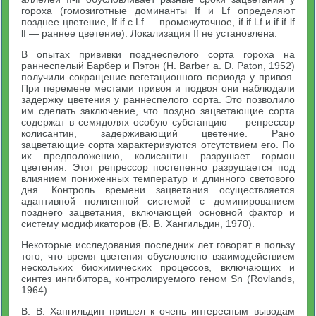
гороха (гомозиготные доминанты If и Lf определяют
позднее цветение, If if с Lf — промежуточное, if if Lf и if if lf
lf — раннее цветение). Локализация If не установлена.
B опытах прививки позднеспелого сорта гороха на
раннеспелый Барбер и Пэтон (Н. Barber a. D. Paton, 1952)
получили сокращение вегетационного периода у привоя.
При перемене местами привоя и подвоя они наблюдали
задержку цветения у раннеспелого сорта. Это позволило
им сделать заключение, что поздно зацветающие сорта
содержат в семядолях особую субстанцию — репрессор
колисантин, задерживающий цветение. Рано
зацветающие сорта характеризуются отсутствием его. По
их предположению, колисантин разрушает гормон
цветения. Этот репрессор постепенно разрушается под
влиянием пониженных температур и длинного светового
дня. Контроль времени зацветания осуществляется
адаптивной полигенной системой с доминированием
позднего зацветания, включающей основной фактор и
систему модификаторов (В. В. Хангильдин, 1970).
Некоторые исследования последних лет говорят в пользу
того, что время цветения обусловлено взаимодействием
нескольких биохимических процессов, включающих и
синтез ингибитора, контролируемого геном Sn (Rovlands,
1964).
В. В. Хангильдин пришел к очень интересным выводам