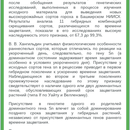
после обобщения результатов генетических
исследований, выполненных в процессе изучения
исходного материала для выведения новых
высокоурожайных сортов гороха в Башкирском НИИСХ.
Результаты анализа 11 гибридных комбинаций
скрещивания сортов, различающихся по времени
зацветания, показали в его исследованиях высокую
наследуемость этого признака, от 67,3 до 99,3%.
В. В. Хангильдин учитывал физиологические особенности
раннеспелых сортов, которые отличались по реакции на
укороченный день, следовательно, по гену Sn (в
доминантном состоянии задерживает время зацветания
особенно в условиях укороченного дня). Присутствие у
исходных сортов гена sn в рецессиве приводит в первом
гибридном поколении к ускорению времени зацветания.
Наблюдающееся во втором и третьем поколениях
промежуточное наследование по этому признаку
свидетельствует о наличии одного или двух доминантных
генов, обусловливающих ранний срок зацветания
растений (типа If по Уайту и Веллензику).
Присутствие в генотипе одного из родителей
доминантного гена Sn влечет за собой доминирование
позднего срока зацветания у гибридных растений,
независимо от присутствия доминантных генов раннего
времени зацветания.