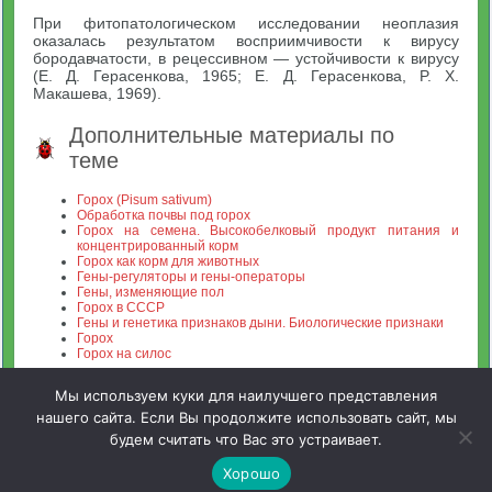
При фитопатологическом исследовании неоплазия
оказалась результатом восприимчивости к вирусу
бородавчатости, в рецессивном — устойчивости к вирусу
(Е. Д. Герасенкова, 1965; Е. Д. Герасенкова, P. X.
Макашева, 1969).
Дополнительные материалы по
теме
Горох (Pisum sativum)
Обработка почвы под горох
Горох на семена. Высокобелковый продукт питания и
концентрированный корм
Горох как корм для животных
Гены-регуляторы и гены-операторы
Гены, изменяющие пол
Горох в СССР
Гены и генетика признаков дыни. Биологические признаки
Горох
Горох на силос
Мы используем куки для наилучшего представления
нашего сайта. Если Вы продолжите использовать сайт, мы
будем считать что Вас это устраивает.
Зооинженерный факультет МСХА. Неофициальный сайт
Хорошо