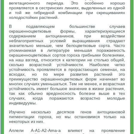
вегетационного периода. Это особенно хорошо
проявляется в сестринских линиях, выделенных из одной
и той же гибридной комбинации при скрещиваниях
холодостойких растений.
В подавляющем большинстве случаев
окрашенноцветковые формы, характеризующиеся
содержанием антоцианинов, при воздействии
неблагоприятных условий выращивания страдают
значительно меньше, чем белоцветковые сорта. Часто
упоминаемая в литературе меньшая поражаемость
окрашенноцветковых сортов гороха грибными болезнями,
на наш взгляд, относится к категории не столько общей,
сколько возрастной устойчивости. Наиболее четко
устойчивость проявляется в прорастающих семенах, на
всходах, но по мере развития растений это
преимущество окрашенноцветковых форм начинает во
многих случаях уменьшаться. Тем не менее, и возрастная
устойчивость имеет большое значение в жизни растения,
так как обычно вредоносность болезни выше в тех
случаях, когда поражаются возрастно молодые
индивидуумы.
Изучено несколько десятков генов антоциановой
пигментации гороха, но мы остановимся только на
некоторых из них.
Аллели А-А1-А2-Аma-а влияют на проявление