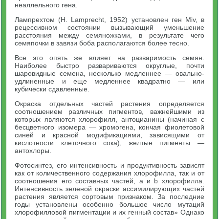
неаллельного гена.
Лампрехтом (Н. Lamprecht, 1952) установлен ген Miv, в
рецессивном состоянии вызывающий уменьшение
расстояния между семяножками, в результате чего
семяпочки в завязи боба располагаются более тесно.
Все это опять же влияет на разваримость семян.
Наиболее быстро развариваются округлые, почти
шаровидные семена, несколько медленнее — овально-
удлиненные и еще медленнее квадратно — или
кубически сдавленные.
Окраска отдельных частей растения определяется
соотношением различных пигментов, важнейшими из
которых являются хлорофилл, антоцианины (начиная с
бесцветного изомера — хромогена, кончая фиолетовой
синей и красной модификациями, зависящими от
кислотности клеточного сока), желтые пигменты —
антохлоры.
Фотосинтез, его интенсивность и продуктивность зависят
как от количественного содержания хлорофилла, так и от
соотношения его составных частей, а и b хлорофилла.
Интенсивность зеленой окраски ассимилирующих частей
растения является сортовым признаком. За последние
годы установлены особенно большое число мутаций
хлорофилловой пигментации и их генный состав» Однако