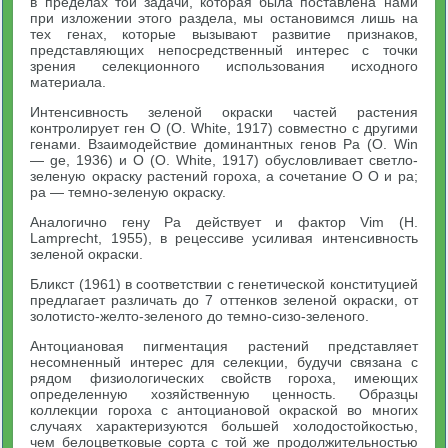
в пределах той задачи, которая была поставлена нами
при изложении этого раздела, мы остановимся лишь на
тех генах, которые вызывают развитие признаков,
представляющих непосредственный интерес с точки
зрения селекционного использования исходного
материала.
Интенсивность зеленой окраски частей растения
контролирует ген О (О. White, 1917) совместно с другими
генами. Взаимодействие доминантных генов Ра (О. Win
— ge, 1936) и О (О. White, 1917) обусловливает светло-
зеленую окраску растений гороха, а сочетание О О и ра;
ра — темно-зеленую окраску.
Аналогично гену Ра действует и фактор Vim (Н.
Lamprecht, 1955), в рецессиве усиливая интенсивность
зеленой окраски.
Бликст (1961) в соответствии с генетической конституцией
предлагает различать до 7 оттенков зеленой окраски, от
золотисто-желто-зеленого до темно-сизо-зеленого.
Антоциановая пигментация растений представляет
несомненный интерес для селекции, будучи связана с
рядом физиологических свойств гороха, имеющих
определенную хозяйственную ценность. Образцы
коллекции гороха с антоциановой окраской во многих
случаях характеризуются большей холодостойкостью,
чем белоцветковые сорта с той же продолжительностью