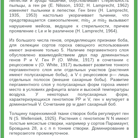
лепестки и зубцы чашечки, обусловливает стерильность
пыльцы, а ген ре (Е. Nilsson, 1932; Н. Lamprecht, 1962)
изменяет пыльники в лепестки. Ген brev (Н. Lamprecht,
1935, 1953) настолько укорачивает тычинки, что
предотвращается самоопыление; mis
,и mis
вызывают
1
2
нарушение мейоза, ведущее к стерильности, причем
проявление с Le и lе различное (Н. Lamprecht, 1964).
Из большого числа генов, определяющих признаки боба,
для селекции сортов гороха овощного использования
имеют значение только 5. Наличие пергаментного слоя
обусловлено взаимодействием двух пар доминантных
генов Р и V. Ген Р (О. White, 1917) в сочетании с
рецессивом v (О. White, 1917) вызывает развитие тонкого
пергаментного слоя или отдельных участков (растения
имеют полусахарные бобы), а V с рецессивом р— лишь
отдельных полосок (внешне сахарные бобы). Развитие
пергаментного слоя у полусахарных форм гороха имеет
место в условиях дефицита влаги и высокой температуры
воздуха. У некоторых полусахарных форм,
характеризующихся генотипом РР и V, ген v мутирует в
доминантный V. Сочетание рр w дает сахарный боб.
Толщину паренхимной ткани створок боба регулирует ген
N (S. Wellensiek, 1925). Растения с генотипом N N имеют
толстые мясистые створки, например у сортов Парамаунт,
Бровцына 28, а с n n тонкие створки. Доминирование в
гетерозиготе промежуточное.