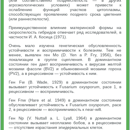
(или соответственно позднеспелость — в других
агроэкологических условиях) может привести к
ослаблению функций участков цитоплазмы,
способствующих проявлению позднего срока цветения
(или раннеспелости).
Преимущественное влияние материнской формы на
скороспелость гибридов отмечает ряд исследователей, в
частности И. А. Косица (1971).
Очень мало изучена генетическая обусловленность
устойчивости и восприимчивости к болезням. Тем не
менее, выявлен ген Mo (D. Yen а P. Fry, 1956), без
локализации в группе сцепления. В доминантном
состоянии ген дает восприимчивость к вирусам желтой
мозаики фасоли (BV2) и обыкновенной мозаики гороха
(PV2), а в рецессивном — устойчивость к ним.
Ген Fw (В. Wade, 1929) в доминантном состоянии
вызывает устойчивость к Fusarium oxysporum, расе 1, в
рецессивном — восприимчивость.
Ген Fnw (Hare et al. 1949) в доминантном состоянии
обусловливает устойчивость к Fusarium oxysporum, расе
2, в рецессивном — восприимчивость к near-wilt.
Ген Np (V. Nuttall a. L. Lyall, 1964) в доминантном
состоянии вызывает неоплазию бобов, а в рецессивном
— отсутствие израстания эпидермальных клеток.