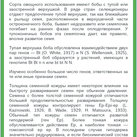
Сорта овощного использования имеют бобы с тупой или
заостренной верхушкой. В ряде стран селекционеры
отдают предпочтение тупой верхушке, так как ближайшее
к рыльцу семя, расположенное в верхушечной части
остроконечного боба, бывает недоразвито или семяпочка
погибает на ранних фазах после оплодотворения. У
тупоконечных бобов эта семяпочка дает, как правило,
вполне развитое семя.
Тупая верхушка боба обусловлена взаимодействием двух
пар генов — Bt (О. White, 1917) и N (S. Wellensiek, 1925),
а заостренный боб образуется у растений, имеющих в
генотипе Bt Bt n n или bt bt N N.
Изучено особенно большое число генов, ответственных за
те или иные признаки семян.
Толщина семенной кожуры имеет некоторое влияние на
быстроту разваривания семян при обычном давлении.
Семена с более толстой семенной кожурой отличаются
большей продолжительностью разваривания. Толщину
семенной кожуры контролируют гены Ep-Epi-ep (L.
Kaznowski, 1926; В. Wade, 1929; Н. Matsuura, 1933).
Обычный тип кожуры семян отличается развитой
гиподермой (ген Ер). Более тонкая кожура
обусловливается действием Ep, а наиболее тонкая —
гомозиготой ер ер. В последнем случае гиподерма
значительно редуцирована, и если биохимический состав