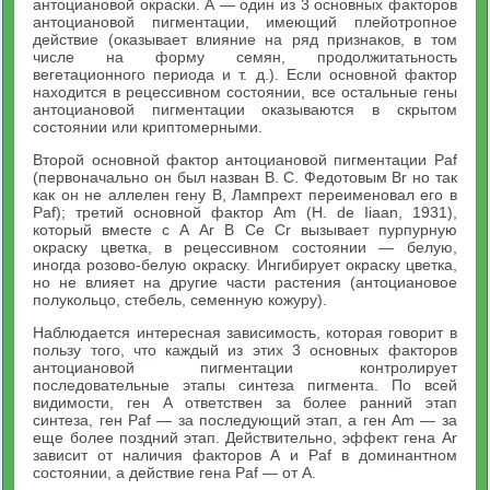
антоциановой окраски. А — один из 3 основных факторов
антоциановой пигментации, имеющий плейотропное
действие (оказывает влияние на ряд признаков, в том
числе на форму семян, продолжитатьность
вегетационного периода и т. д.). Если основной фактор
находится в рецессивном состоянии, все остальные гены
антоциановой пигментации оказываются в скрытом
состоянии или криптомерными.
Второй основной фактор антоциановой пигментации Paf
(первоначально он был назван В. С. Федотовым Вr но так
как он не аллелен гену В, Лампрехт переименовал его в
Paf); третий основной фактор Аm (Н. de Iiaan, 1931),
который вместе с А Аr В Се Сr вызывает пурпурную
окраску цветка, в рецессивном состоянии — белую,
иногда розово-белую окраску. Ингибирует окраску цветка,
но не влияет на другие части растения (антоциановое
полукольцо, стебель, семенную кожуру).
Наблюдается интересная зависимость, которая говорит в
пользу того, что каждый из этих 3 основных факторов
антоциановой пигментации контролирует
последовательные этапы синтеза пигмента. По всей
видимости, ген А ответствен за более ранний этап
синтеза, ген Paf — за последующий этап, а ген Am — за
еще более поздний этап. Действительно, эффект гена Аr
зависит от наличия факторов А и Paf в доминантном
состоянии, а действие гена Paf — от А.