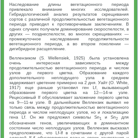
Наследование длины вегетационного периода
привлекало внимание многих исследователей.
Гибридологический анализ результатов скрещивания
сортов с различной продолжительностью вегетационного
периода приводил к противоречивым заключениям. В
одних случаях получали доминирование скороспелости, в
других — позднеспелости, во многих скрещиваниях —
промежуточное наследование продолжительности
вегетационного периода, а во втором поколении —
дигибридное расщепление.
Веллензиком (S. Wellensiek, 1925) .была установлена
очень интересная зависимость между
продолжительностью вегетационного периода и числом
узлов до первого цветка. Образование каждого
дополнительного неплодущего узла в среднем
задерживает цветение примерно на 2 дня. Уайт (О. White,
1917) еще раньше установил ген Lf, вызывающий
образование первого цветка на 12—14-м узле.
Рецессивный If обусловливает заложение первого цветка
на 9—11-м узле. В дальнейшем Веллензик выявил не
только связь между продолжительностью вегетационного
периода и числом неплодущих узлов, но и локализацию
гена Lf. Он же предложил символы Sn
и Sn
для
1
2
обозначения генов, увеличивающих в доминантном
состоянии число неплодущих узлов. Веллензик высказал
предположение, что Lf-lf в сочетании с другой парой
аллелей If-if обусловливает разные сроки зацветания у