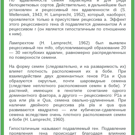
белоцветковых сортов. Действительно, в дальнейшем был
установлен и рецессивный ген вдавленности di (S.
Wellensiek, 1943; Н. Lamprecht, 1952), который, наоборот,
проявляется только в присутствии рецессива а. Эффект
этого рецессивного гена di подавляется доминантом А и
рецессивом r (он является гипостатичным по отношению
к ним).
Лампрехтом (Н. Lamprecht, 1962) был выявлен
рецессивный ген mifo, обусловливающий образование 20
— 30 неглубоких вдавлин, равномерно распределенных
по поверхности семени.
На форму семян (следовательно, и на разваримость их)
влияет плотность расположения их в бобе. При
взаимодействии двух доминантных генов Р1а и Qua
образуются округлые, почти шаровидные семена
(следствие неплотного расположения семян в бобе). У
растений, имеющих в генотипе сочетание одного
доминантного фактора, а другого — рецессивного: Р1а и
qua или pla и Qua, семена овально-удлиненные. При
наличии двойного рецессива pla pla и qua qua
развиваются квадратно — или кубически-сдавленные
семена вследствие очень плотного расположения семян
в бобе (Н. Lamprecht, 1960).
Гипостатичным называют подавляемый ген. Подавление
проявления гена происходит благодаря влиянию