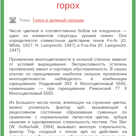
горох
Тема:
Горох и зеленый горошек
Число цветков и соответственно бобов на плодоносе —
один из элементов структуры урожая семян. Оно
определяется совместным действием генов Fn-fn (О.
White, 1917; Н. Lamprecht, 1947) и Fna-fna (Н. Lamprecht,
1947).
Проявление многоцветковости в сильной степени зависит
от условий выращивания. Экспрессивность (степень
проявления) имеет и сортовую обусловленность. В наших
опытах по скрещиванию наиболее сильное проявление
многоцветковости наблюдалось в комбинации
скрещивания Уладовский 303 X Многоцветковый 5555,
наименьшее — при скрещивании Рамонский 77 X
Многоцветковый 5555.
Из большого числа генов, влияющих на строение цветка,
можно упомянуть фактор aph, вызывающий в
рецессивном состоянии образование суженных по
сравнению с нормальными лепестков цветка, зубцов
чашечки и одновременно стерильность пестика. Ген Ster
(W. Goltschalk, 1964) вызывает женскую стерильность,
фактор Trip, сходный с геном aph по действию на