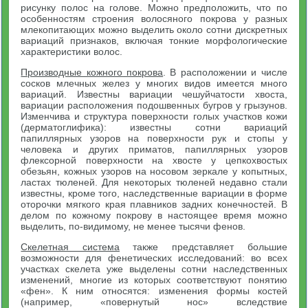
рисунку полос на голове. Можно предположить, что по
особенностям строения волосяного покрова у разных
млекопитающих можно выделить около сотни дискретных
вариаций признаков, включая тонкие морфологические
характеристики волос.
Производные кожного покрова
. В расположении и числе
сосков млечных желез у многих видов имеется много
вариаций. Известны вариации чешуйчатости хвоста,
вариации расположения подошвенных бугров у грызунов.
Изменчива и структура поверхности голых участков кожи
(дерматоглифика): известны сотни вариаций
папиллярных узоров на поверхности рук и стопы у
человека и других приматов, папиллярных узоров
флексорной поверхности на хвосте у цепкохвостых
обезьян, кожных узоров на носовом зеркале у копытных,
ластах тюленей. Для некоторых тюленей недавно стали
известны, кроме того, наследственные вариации в форме
оторочки мягкого края плавников задних конечностей. В
делом по кожному покрову в настоящее время можно
выделить, по-видимому, не менее тысячи фенов.
Скелетная система
также представляет большие
возможности для фенетических исследований: во всех
участках скелета уже выделены сотни наследственных
изменений, многие из которых соответствуют понятию
«фен». К ним относятся: изменения формы костей
(например, «повернутый нос» вследствие