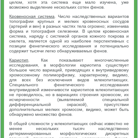
целом, хотя эта система еще мало изучена, уже
возможно выделение нескольких сотен фенов.
Кровеносная система
. Число наследственных вариантов
топографии крупных и мелких кровеносных сосудов
(артерий и вен) в разных частях тела огромно; изменчива
форма и топография селезенки. В целом кровеносная
система, наряду с системой органов кожного покрова и
скелета, является одной из наиболее перспективных с
позиции фенетического исследования и потенциально
содержит тысячи легко обнаруживаемых фенов.
Кариотип
. Как показывают многочисленные
исследования, в морфологии кариотипа существует
большое число вариаций, приводящих к внутривидовому
хромосомному полиморфизму, характерному, видимо,
для всех без исключения видов млекопитающих.
Специального фенетического исследования
внутривидовой изменчивости кариотипов млекопитающих
не проводилось, но в вариациях строения хромосом, их
исчерченности (выявляемой специальной
дифференциальной окраской), присутствии
дополнительных мелких хромосом, видимо, может быть
обнаружено множество фенов.
В общей сложности у млекопитающих сейчас известно не
менее нескольких тысяч наследственно
детерминированных морфологических дискретных