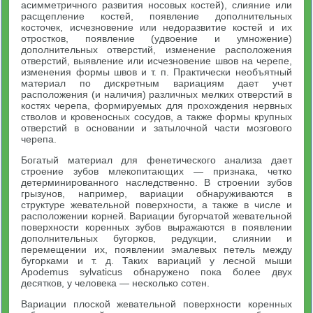
асимметричного развития носовых костей), слияние или
расщепление костей, появление дополнительных
косточек, исчезновение или недоразвитие костей и их
отростков, появление (удвоение и умножение)
дополнительных отверстий, изменение расположения
отверстий, выявление или исчезновение швов на черепе,
изменения формы швов и т. п. Практически необъятный
материал по дискретным вариациям дает учет
расположения (и наличия) различных мелких отверстий в
костях черепа, формируемых для прохождения нервных
стволов и кровеносных сосудов, а также формы крупных
отверстий в основании и затылочной части мозгового
черепа.
Богатый материал для фенетического анализа дает
строение зубов млекопитающих — признака, четко
детерминированного наследственно. В строении зубов
грызунов, например, вариации обнаруживаются в
структуре жевательной поверхности, а также в числе и
расположении корней. Вариации бугорчатой жевательной
поверхности коренных зубов выражаются в появлении
дополнительных бугорков, редукции, слиянии и
перемещении их, появлении эмалевых петель между
бугорками и т. д. Таких вариаций у лесной мыши
Apodemus sylvaticus обнаружено пока более двух
десятков, у человека — несколько сотен.
Вариации плоской жевательной поверхности коренных