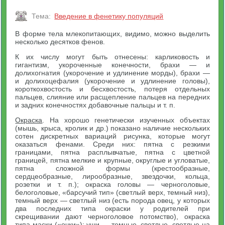
Тема:
Введение в фенетику популяций
В форме тела млекопитающих, видимо, можно выделить
несколько десятков фенов.
К их числу могут быть отнесены: карликовость и
гигантизм, укороченные конечности, брахи — и
долихогнатия (укорочение и удлинение морды), брахи —
и долихоцефалия (укорочение и удлинение головы),
короткохвостость и бесхвостость, потеря отдельных
пальцев, слияние или расщепление пальцев на передних
и задних конечностях добавочные пальцы и т. п.
Окраска
. На хорошо генетически изученных объектах
(мышь, крыса, кролик и др.) показано наличие нескольких
сотен дискретных вариаций рисунка, которые могут
оказаться фенами. Среди них: пятна с резкими
границами, пятна расплывчатые, пятна с цветной
границей, пятна мелкие и крупные, округлые и угловатые,
пятна сложной формы (крестообразные,
сердцеобразные, лирообразные, звездочки, кольца,
розетки и т. п.); окраска головы — черноголовые,
белоголовые, «барсучий тип» (светлый верх, темный низ),
темный верх — светлый низ (есть порода овец, у которых
два последних типа окраски у родителей при
скрещивании дают черноголовое потомство), окраска
типа маски («очки»); уши — темные, светлые, светлые на