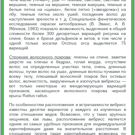
вершине, темные на вершине; темная макушка, темные и
белые пятна на «щеках», белое пятно («звездочка») на
лбу, темные пятна около ушей, поседение волос до
наступления зрелости и т. д. Специальное фенетическое
исследование окраски китообразных (В. Эванс, А. В.
Яблоков, 1983) показало возможность выделения в общей
сложности более 300 дискретных вариаций рисунка на
спине, боках и брюхе дельфинов и китов, в том числе у
одной только косатки Orctnus orca выделяется 75
вариаций.
Строение волосяного покрова
: локоны на спине, завитки
шерсти на плечах и бедрах, голая морда, отсутствие
волос на определенных участках тела, очень длинные
волосы, пучки волос на ушах, длинные волосы пучками по
всему телу, плюшевый волосяной покров без остевых
волос, волнистость, закрученные и изогнутые вибриссы —
вот только некоторые из менделирующих вариаций
признаков, касающихся волосяного покрова черной
крысы Rattus rattus.
По особенностям расположения и встречаемости вибрисс
известны десятки вариантов у каждого из изученных в
этом отношении видов. Возможно, что у таких крупных
хищников, как львы, расположение вибрисс является
одним из самых удобных признаков для индивидуальной
идентификации даже на значительном расстоянии. В
отношении тигров такая идентификация возможна по