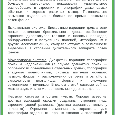
большом материале, показывали удивительное
разнообразие в строении и топографии даже самых
обычных и хорошо развитых мышц. Потенциально
возможно выделение в ближайшее время нескольких
сотен фенов.
Дыхательная система
. Дискретные вариации дольчатости
легких, ветвления бронхиального древа, особенности
строения дивертикулов гортани и носовых проходов,
обнаруженные в популяциях тюленей, китообразных и
других млекопитающих, свидетельствуют о возможности
выделения в строении дыхательного аппарата сотен
фенов.
Мочеполовая система
. Дискретны вариации топографии
почек и надпочечников (в случае дольчатых почек —
особенности объединения отдельных долек), топографии
впадения мочеточников, рисунка эпителия мочевого
пузыря, формы и расположения os penis и os clitoris,
складчатости влагалища, формы и положения
семенников и яичников. В целом в этой системе сейчас
можно выделить не менее нескольких десятков фенов.
Нервная система и органы чувств
. Хорошо известны
десятки вариаций окраски радужины, строения глаз,
строения ушной раковины (десятки вариантов только у
человека). Огромная изменчивость характера для
топографии отдельных нервных стволов и сплетений. В