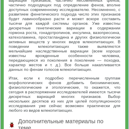
вариаций признаков, частично несомненных фенов,
частично подходящих под определение фенов, вполне
доступных современному исследователю. Несомненно, с
развитием фенетического подхода число этих признаков
будет лавинообразно расти и может вскоре составить
тысячи для каждой системы органов. Уже известны
дискретные генетические вариации в содержании
гормона роста, гонадотропинов, инсулина, вазопрессина,
катехоламина, простагландина и других физиологически
активных веществ у многих видов млекопитающих. В
поведении млекопитающих также выявляются
мельчайшие наследственные вариации (всем хорошо
известны врожденные особенности человека,
передающиеся из поколения в поколение — походка,
характер жестов и т. д.). Все больше накапливается
данных по фенам голосов млекопитающих.
Итак, если к подробно перечисленным группам
морфологических фенов добавить биохимические,
физиологические и этологические, то окажется, что
сегодня в распоряжении исследователей имеются тысячи
дискретных вариаций многих признаков. Выбор
нескольких десятков из них для целей популяционного
исследования уже сейчас возможен практически для
любого из видов млекопитающих.
Дополнительные материалы по
теме