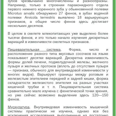
зубов чрезвычайно многочисленны и разнообразны.
Например, только в строении параконидного отдела
первого нижнего коренного зуба у обыкновенной полевки
Microtus arvalis обнаружено 27 фенов, в зубах водяной
полевки Arvicola terrestris выявлено 18 варьирующих
признаков, а общее число фенов здесь достигает
нескольких десятков.
В целом в скелете млекопитающих уже выделено более
тысячи фенов, и это только начало изучения дискретных
вариаций в изменчивости скелетных признаков.
Пищеварительная система
. Форма, число и
расположение разного типа вкусовых сосочков на языке
показывают десятки вариаций. Дискретна изменчивость
формы долей печени, поджелудочной железы, желчного
пузыря и желчных протоков (вплоть до отсутствия пузыря
— признака, обычного для внутривидовой изменчивости у
многих видов). Варьируют границы между роговым и
железистым эпителием передней и задней кишки, форма
складчатости железистого эпителия на разных участках
кишечной трубки и т. п. Пищеварительная система
сравнительно мало изучена с фенетической точки зрения,
но уже сейчас возможно выделение здесь 120—150
фенов.
Мускулатура
. Внутривидовая изменчивость мышечной
системы практически не изучена, однако все без
исключения исследования, выполненные на достаточно