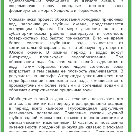
одновозрастным отложениям из Южного океана. В
современную эпоху холодные плотные воды
формируются в морях Уэдделла и Норвежском.
Схематически процесс образования холодных придонных
вод, заполняющих глубины океана, представляется
следующим образом. По мере движения на юг в
субантарктическом районе температура и соленость
поверхностных вод быстро понижаются. В то же время
более соленые глубинные воды выносятся от
континентальной окраины на юг и образуют круговорот в
Южном океане. В зимний период в водах вокруг
Антарктиды происходит ледообразование. При
образовании льда большая часть солей выделяется в
воду. Таким образом, подо льдом соленость воды
возрастает, и тем самым ее плотность увеличивается. В
результате на шельфе Антарктиды уплотнившиеся при
ледообразовании поверхностные воды смешиваются с
промежуточными более теплыми и солеными водами и
образуют антарктические придонные воды.
Обобщение знаний о донных течениях показывает, что
они сильно влияли на природу и распределение осадков
в период всего кайнозоя. Глубоководная циркуляция
развивалась постепенно. Появление каждой крупной
глубоководной массы тесно связано с тектоническими и
климатическими изменениями. В частности, повышение
интенсивности придонной циркуляции связано с эпохами
похолодания климата и оледенения. Современные