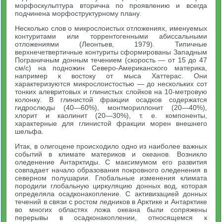
морфоскульптура вторична по проявлению и всегда
подчинена морфоструктурному плану.
Несколько слов о микрослоистых отложениях, именуемых
контуритами или торрентогенными абиссальными
отложениями (Леонтьев, 1979). Типичные
верхнечетвертичные контуриты сформированы Западным
Пограничным донным течением (скорость — от 15 до 47
см/с) на подножин Северо-Американского материка,
например к востоку от мыса Хаттерас. Они
характеризуются микрослоистостью — до нескольких сот
тонких алевритовых и глинистых слойков на 10-метровую
колонку. В глинистой фракции осадков содержатся
гидрослюды (40—60%), монтмориллонит (20—40%),
хлорит и каолинит (20—30%), т. е. компоненты,
характерные для глинистой фракции морен внешнего
шельфа.
Итак, в олигоцене происходило одно из наиболее важных
событий в климате материков и океанов. Возникло
оледенение Антарктиды. С максимумом его развития
совпадает начало образования покровного оледенения в
северном полушарии. Глобальные изменения климата
породили глобальную циркуляцию донных вод, которая
определяла осадконакопление. С активизацией донных
течений в связи с ростом ледников в Арктике и Антарктике
во многих областях ложа океана были сопряжены
перерывы в осадконакоплении, относящемся к