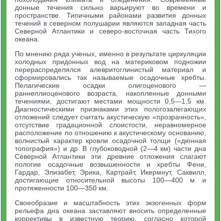
донные течения сильно варьируют во времени и
пространстве. Типичными районами развития донных
течений в северном полушарии являются западная часть
Северной Атлантики и северо-восточная часть Тихого
океана.
По мнению ряда ученых, именно в результате циркуляции
холодных придонных вод на материковом подножии
перераспределялся алевритоглинистый материал и
сформировались так называемые осадочные хребты.
Пелагические осадки олигоценового —
раннеплиоценового возраста, накопленные донными
течениями, достигают местами мощности 0,5—1,5 км.
Диагностическими признаками этих пологозалегающих
отложений следует считать акустическую «прозрачность»,
отсутствие градационной слоистости, неравномерное
расположение по отношению к акустическому основанию,
волнистый характер кровли осадочной толщи («дюнная
топография») и др. В глубоководной (2—4 км) части дна
Северной Атлантики эти древние отложения слагают
пологие осадочные возвышенности и хребты Фени,
Гардар, Элизабет, Эрика, Картрайт, Икермнут, Саквилл,
достигающие относительной высоты 100—400 м и
протяженности 100—350 км.
Своеобразие и масштабность этих экзогенных форм
рельефа дна океана заставляют вносить определенные
коррективы в известную теорию, согласно которой