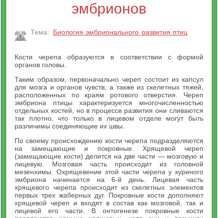
эмбрионов
Тема:
Биология эмбрионального развития птиц
Кости черепа образуются в соответствии с формой
органов головы.
Таким образом, первоначально череп состоит из капсул
для мозга и органов чувств, а также из скелетных тяжей,
расположенных по краям ротового отверстия. Череп
эмбриона птицы характеризуется многочисленностью
отдельных костей, но в процессе развития они сливаются
так плотно, что только в лицевом отделе могут быть
различимы соединяющие их швы.
По своему происхождению кости черепа подразделяются
на замещающие и покровные. Хрящевой череп
(замещающие кости) делится на две части — мозговую и
лицевую. Мозговая часть происходит из головной
мезенхимы. Охрящевение этой части черепа у куриного
эмбриона начинается на 6-й день. Лицевая часть
хрящевого черепа происходит из скелетных элементов
первых трех жаберных дуг. Покровные кости дополняют
хрящевой череп и входят в состав как мозговой, так и
лицевой его части. В онтогенезе покровные кости