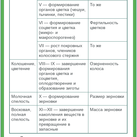
V — формирование
То же
органов цветка (чешуи,
тычинки, пестики)
VI — формирование
Фертильность
соцветия и цветка
цветков
(микро- и
макроспорогенез)
VII — рост покровных
То же
органов, члеников
колосового стержня
Колошение,
VIII— IX — завершение
Озерненность
цветение
формирования
колоса
органов цветка и
соцветия,
оплодотворение и
образование зиготы
Молочная
X — формирование
Размер зерновки
спелость
зерновки
Восковая,
XI—XII — завершение
Масса зерновки
полная
накопления веществ в
спелость
зерновке и их
превращение в
запасные