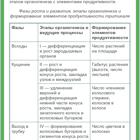
этапов органогенеза с элементами продуктивности.
Фазы роста и развития, этапы органогенеза и
формирование элементов продуктивности тритикале
Фазы
Этапы органогенеза и
Формирование
ведущие процессы
элементов
продуктивности
Всходы
I — дифференциация
Число растений
и рост зародышевых
на площади
органов
Кущение
II — рост и
Габитус растения
дифференциация
(высота, число
конуса роста, закладка
листьев)
узлов и междоузлий
III — удлинение
Число члеников
верхней и
колосового
дифференциация
стержня,
нижней части конуса
колосков в
роста, закладка
колосе
зачаточного колоса и
колосковых бугорков
Выход в
IV — формирование
Число цветков в
трубку
колосковых бугорков и
колосках
сегментов конуса роста