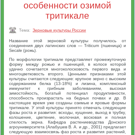
особенности озимой
тритикале
Тема:
Зерновые культуры России
Название этой зерновой культуры получилось от
соединения двух латинских слов — Triticum (пшеница) и
Secale (рожь).
По морфологии тритикале представляет промежуточную
форму между рожью и пшеницей, в колосе которой
удачно сочетается многоколосковость первого вида и
многоцветковость второго. Ценными признаками этой
культуры считаются следующие: крупное зерно с высоким
содержанием белка (13-18%) и лизина, комплексный
иммунитет к грибным заболеваниям, высокая
зимостойкость, богатый потенциал продуктивности,
способность произрастать на бедных почвах и др. В
настоящее время уже созданы озимые и яровые формы
тритикале. У этой культуры принято отмечать следующие
фазы роста и развития: всходы, кущение, выход в трубку,
колошение, цветение, молочная, восковая и полная
спелость зерна. Кафедра растениеводства Донского
агроуниверситета (Алабушев В. А. и др., 2001) предлагает
следующую взаимосвязь фаз роста и развития растений,