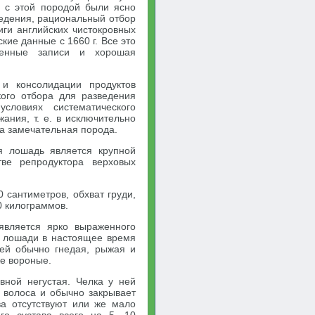
ы с этой породой были ясно
едения, рациональный отбор
иги английских чистокровных
кие данные с 1660 г. Все это
менные записи и хорошая
и консолидации продуктов
кого отбора для разведения
словиях систематического
ания, т. е. в исключительно
та замечательная порода.
я лошадь является крупной
ве репродуктора верховых
 сантиметров, обхват груди,
0 килограммов.
является ярко выраженного
й лошади в настоящее время
ней обычно гнедая, рыжая и
же вороные.
овной негустая. Челка у ней
о волоса и обычно закрывает
ва отсутствуют или же мало