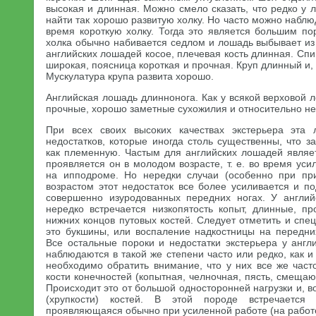
высокая и длинная. Можно смело сказать, что редко у
найти так хорошо развитую холку. Но часто можно наблю
время короткую холку. Тогда это является большим по
холка обычно набивается седлом и лошадь выбывает из
английских лошадей косое, плечевая кость длинная. Спи
широкая, поясница короткая и прочная. Круп длинный и, 
Мускулатура крупа развита хорошо.
Английская лошадь длиннонога. Как у всякой верховой 
прочные, хорошо заметные сухожилия и относительно н
При всех своих высоких качествах экстерьера эта
недостатков, которые иногда столь существенны, что з
как племенную. Частым для английских лошадей являет
проявляется он в молодом возрасте, т. е. во время ус
на ипподроме. Но нередки случаи (особенно при при
возрастом этот недостаток все более усиливается и п
совершенно изуродованных передних ногах. У англий
нередко встречается низкопятость копыт, длинные, п
нижних концов путовых костей. Следует отметить и сп
это букшины, или воспаление надкостницы на передни
Все остальные пороки и недостатки экстерьера у англ
наблюдаются в такой же степени часто или редко, как и
необходимо обратить внимание, что у них все же част
кости конечностей (копытная, челночная, пясть, смещаю
Происходит это от большой односторонней нагрузки и, в
(хрупкости) костей. В этой породе встречается к
проявляющаяся обычно при усиленной работе (на работе 