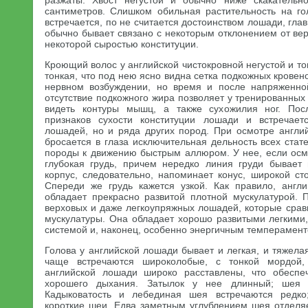
разжаты. Хвост негустой и обычно ниже скакательн
сантиметров. Слишком обильная растительность на гол
встречается, по не считается достоинством лошади, гла
обычно бывает связано с некоторым отклонением от вер
некоторой сыростью конституции.
Кроющий волос у английской чистокровной негустой и то
тонкая, что под нею ясно видна сетка подкожных кровен
нервном возбуждении, но время и после напряженной
отсутствие подкожного жира позволяет у тренированны
видеть контуры мышц, а также сухожилия ног. Пос
признаков сухости конституции лошади и встречает
лошадей, но и ряда других пород. При осмотре англи
бросается в глаза исключительная дельность всех стат
породы к движению быстрым аллюром. У нее, если осма
глубокая грудь, причем нередко линия груди бывает
корпус, следовательно, напоминает конус, широкой с
Спереди же грудь кажется узкой. Как правило, англ
обладает прекрасно развитой плотной мускулатурой. 
верховых и даже легкоупряжных лошадей, которые срав
мускулатуры. Она обладает хорошо развитыми легкими,
системой и, наконец, особенно энергичным темперамент
Голова у английской лошади бывает и легкая, и тяжелая
чаще встречаются широколобые, с тонкой мордой,
английской лошади широко расставлены, что обеспе
хорошего дыхания. Затылок у нее длинный; шея 
Кадыковатость и лебединая шея встречаются редко
короткие шеи. Едва заметным углублением шея отделяе