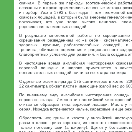
скачкам. В первые же периоды зоотехнической работ
осознаны и широко применялись основные методы разв
и подбор. Уже в 1793 г. был издан I том племенной кн
скаковых лошадей, в который были внесены генеалогичес
показывает, что уже тогда высоко ценились пле
родословная племенных лошадей.
В результате многолетней работы по скрещиванию 
скрещивания разведением их «в себе», систематичес
здоровых, крупных, работоспособных лошадей, в у
тренинга, обильного кормления и рационального содерж
благоприятных условиях для развития, и была создана э
В настоящее время английская чистокровная скакова
верховой лошадью и широко применяется в качест
пользовательных лошадей почти во всех странах мира.
Отдельные экземпляры до 175 сантиметров в холке, 200
22 сантиметра обхват пясти и имеющие жилой вес до 60
По внешнему виду английская чистокровная лошадь 
верхового склада. Именно тин английской чистокровно
считается образцом типа верховой лошади. Масть у 
серая. Изредка встречаются чалые, караковые и еще ре
Оброслость ног, гривы и хвоста у английской чистокр
развита плохо, грива короткая, из тонкого шелковистог
только половину шеи (а ширину). Щетки у большинст