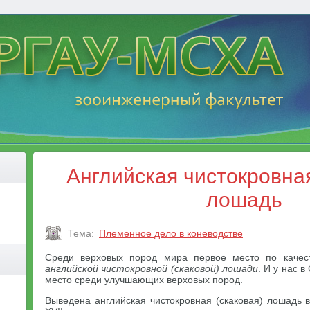
Английская чистокровная
лошадь
Тема:
Племенное дело в коневодстве
Среди верховых пород мира первое место по качес
английской чистокровной (скаковой) лошади
. И у нас 
место среди улучшающих верховых пород.
Выведена английская чистокровная (скаковая) лошадь 