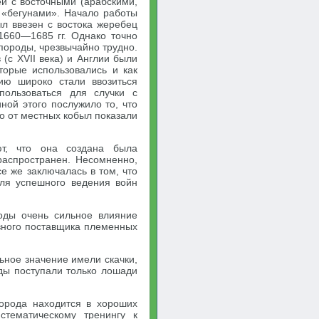
й с восточными (арабскими,
 «бегунами». Начало работы
ыл ввезен с востока жеребец
1660—1685 гг. Однако точно
 породы, чрезвычайно трудно.
 (с XVII века) и Англии были
торые использовались и как
лию широко стали ввозиться
пользоваться для случки с
ой этого послужило то, что
о от местных кобыл показали
ют, что она создана была
распространен. Несомненно,
е же заключалась в том, что
ля успешного ведения войн
оды очень сильное влияние
овного поставщика племенных
ное значение имели скачки,
оды поступали только лошади
порода находится в хороших
стематическому тренингу к