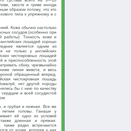
ого сустава всего на 5—10
ове, хвосте и гриве иногда
вным образом потому, что это
хового типа к упряжному и с
нкий. Кожа обычно настолько
осных сосудов (особенно при
 работы). Тонкость кожи и
х английских лошадей хорошо
леднее является одним из
ся не только у английских
йских чистокровных лошадей
ей и приспособленность этой
тривать сбоку, чрезвычайно
 ниже линии живота, и весь
тороной обращенный вперед.
ийская чистокровная лошадь
Пожалуй, нет другой породы
нялись бы с нею по качеству
 сердцем и всей сосудистой
ом.
, и грубая и нежная. Все же
 легкие головы. Ганаши у
чивает ей одно из условий
также длинная и прямая.
; также редко встречаются
тся от холки, которая у них