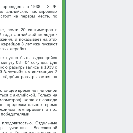
 проведены в 1938 г. X. Ф.
ь английских чистокровных
стоит на первом месте, по
ке, почти 20 сантиметров в
2 года английский молодняк
жения, и показывает на этих
 жеребцов 3 лет уже пускают
овых жеребят.
 не нужно быть выдающейся
1 минуту 03—04 секунды. Для
кою разыгрывались в 1939 г.
й 3-летний» на дистанцию 2
ии «Дерби» разыгрывается на
астоящее время нет ни одной
ться с английской. Только на
илометров), когда от лошади
сть продолжительное время
окойный темперамент и пр.,
я победителями.
й плодовитостью. Отдельные
р участник Всесоюзной
осход», Краснодарского края,