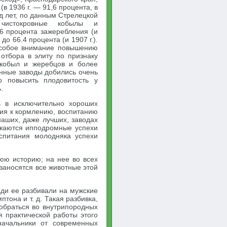
в 1936 г. — 91,6 процента, в
яд лет, по данным Стрелецкой
 чистокровные кобылы и
,6 процента зажеребления (и
 до 66.4 процента (и 1907 г.).
 особое внимание повышению
отбора в элиту по признаку
 кобыл и жеребцов и более
онные заводы добились очень
о повысить плодовитость у
.
ь в исключительно хороших
ния к кормлению, воспитанию
наших, даже лучших, заводах
ижаются ипподромные успехи
оспитания молодняка успехи
юю историю; на нее во всех
 заносятся все животные этой
ади ее разбивали на мужские
тона и т. д. Такая разбивка,
зобраться во внутрипородных
я практической работы этого
начальники от современных