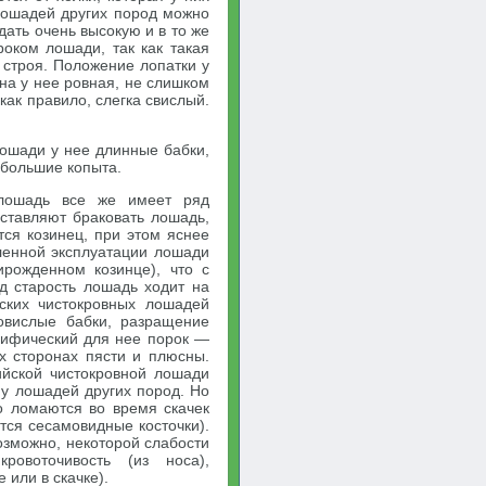
 лошадей других пород можно
дать очень высокую и в то же
роком лошади, так как такая
 строя. Положение лопатки у
на у нее ровная, не слишком
как правило, слегка свислый.
лошади у нее длинные бабки,
ебольшие копыта.
 лошадь все же имеет ряд
аставляют браковать лошадь,
ся козинец, при этом яснее
иленной эксплуатации лошади
рожденном козинце), что с
од старость лошадь ходит на
ских чистокровных лошадей
ровислые бабки, разращение
ецифический для нее порок —
х сторонах пясти и плюсны.
ийской чистокровной лошади
 у лошадей других пород. Но
о ломаются во время скачек
тся сесамовидные косточки).
озможно, некоторой слабости
ровоточивость (из носа),
или в скачке).