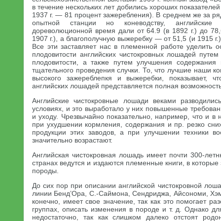
в течение нескольких лет добились хороших показателей (
1937 г. — 81 процент зажеребления). В среднем же за р
опытной станции но коневодству, английские
дореволюционной время дали от 64.9 (в 1892 г.) до 78
1907 г.), а благополучную выжеребку — от 51,5 (и 1915 г.)
Все эти заставляет нас в племенной работе уделить
плодовитости английских чистокровных лошадей путем 
плодовитости, а также путем улучшения содержания
тщательного проведения случки. То, что лучшие наши к
высокого зажереблепкя и выжеребки, показывает, чт
английских лошадей представляется полная возможность
Английские чистокровные лошади веками разводилис
условиях, и это выработало у них повышенные требова
и уходу. Чрезвычайно показательно, например, что и в 
при ухудшении кормления, содержания и пр. резко сн
продукции этих заводов, а при улучшении техники в
значительно возрастают.
Английская чистокровная лошадь имеет почти 300-летн
странах ведутся и издаются племенные книги, в которые
породы.
До сих пор при описании английской чистокровной лош
линии Бенд’Ора, С.-Саймона, Сендриджа, Айсономи, Хэмп
конечно, имеет свое значение, так как это помогает ра
группах, описать изменения в породе и т. д. Однако дл
недостаточно, так как слишком далеко отстоят родо