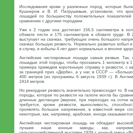
Исследования крови у различных пород, которые были
Кушнером и В. И. Патрушевым, установили, что кров
лошадей по большинству положительных показателей 
сравнению с другими породами.
Уже к 2 годам она достигает 156,5 сантиметра в хол
обхвате пясти и 175 сантиметров в обхвате груди. В 
выступает на скачках, требующих очень большого напря
скачках большую резвость. Нормально развитых кобыл и
в случку, и кобылы 4 лет дают нормальных и вполне здор
Английские чистокровные лошади самые резвые. Так,
лошадью этой породы, чтобы проскакать 1 километр в 
примера приведем коротенькую справку о резвости, с ка
за границей приз «Дерби», а у нас в СССР — «Большо
400 метров (из программы 6 августа 1939 г.). В Англ
2414 метров.
Но рекордная резвость значительно превосходит то. В н
породы, которая по резвости на галопе могла бы сравни
длинные дистанции (вернее, при переходах на сотни к
требуется, кроме резвости, выносливость, способно
проявлять большое напряжение, в известной мере сп
некоторые, как, например, арабская, иногда оказываютс
Английская чистокровная лошадь не обладает высоко
лучшие наши конные заводы, как, наприме
сельскохозяйственной выставки 1939 г. конный завод «В