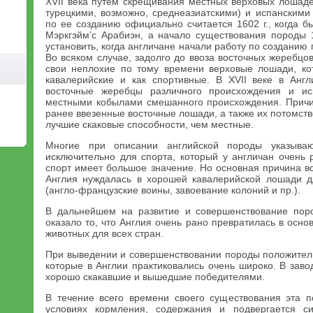
XVII века путем скрещивания местных верховых лошаде
турецкими, возможно, среднеазиатскими) и испанскими
по ее созданию официально считается 1602 г., когда б
Мэркгэйм’с Арабиэн, а начало существования породы 
установить, когда англичане начали работу по созданию
Во всяком случае, задолго до ввоза восточных жеребцов
свои неплохие по тому времени верховые лошади, ко
кавалерийские и как спортивные. В XVII веке в Анг
восточные жеребцы различного происхождения и ис
местными кобылами смешанного происхождения. Причин
ранее ввезенные восточные лошади, а также их потомств
лучшие скаковые способности, чем местные.
Многие при описании английской породы указыва
исключительно для спорта, который у англичан очень 
спорт имеет большое значение. Но основная причина вс
Англия нуждалась в хорошей кавалерийской лошади д
(англо-французские воины, завоевание колоний и пр.).
В дальнейшем на развитие и совершенствование пор
оказало то, что Англия очень рано превратилась в осн
животных для всех стран.
При выведении и совершенствовании породы положитель
которые в Англии практиковались очень широко. В зав
хорошо скакавшие и вышедшие победителями.
В течение всего времени своего существования эта 
условиях кормления, содержания и подвергается си