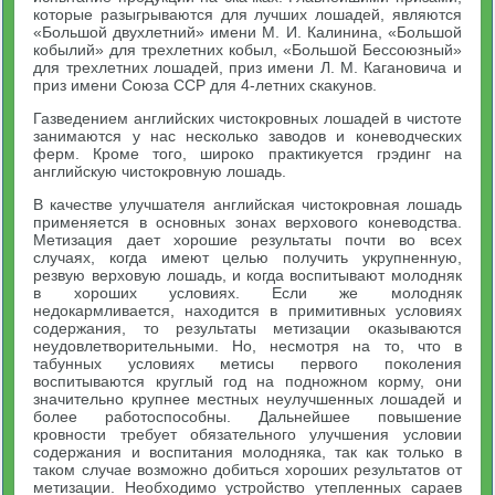
которые разыгрываются для лучших лошадей, являются
«Большой двухлетний» имени М. И. Калинина, «Большой
кобылий» для трехлетних кобыл, «Большой Бессоюзный»
для трехлетних лошадей, приз имени Л. М. Кагановича и
приз имени Союза ССР для 4-летних скакунов.
Газведением английских чистокровных лошадей в чистоте
занимаются у нас несколько заводов и коневодческих
ферм. Кроме того, широко практикуется грэдинг на
английскую чистокровную лошадь.
В качестве улучшателя английская чистокровная лошадь
применяется в основных зонах верхового коневодства.
Метизация дает хорошие результаты почти во всех
случаях, когда имеют целью получить укрупненную,
резвую верховую лошадь, и когда воспитывают молодняк
в хороших условиях. Если же молодняк
недокармливается, находится в примитивных условиях
содержания, то результаты метизации оказываются
неудовлетворительными. Но, несмотря на то, что в
табунных условиях метисы первого поколения
воспитываются круглый год на подножном корму, они
значительно крупнее местных неулучшенных лошадей и
более работоспособны. Дальнейшее повышение
кровности требует обязательного улучшения условии
содержания и воспитания молодняка, так как только в
таком случае возможно добиться хороших результатов от
метизации. Необходимо устройство утепленных сараев