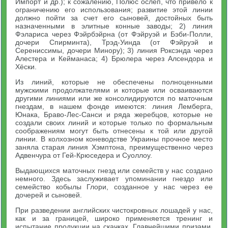
Импорт и др.); к сожалению, Полюс ослеп, что привело к
ограничению его использования; развитие этой линии
должно пойти за счет его сыновей, достойных быть
назначенными в элитные конные заводы; 2) линия
Фэлариса через Фэйрбэйрна (от Фэйруэй и Бэби-Полли,
дочери Спирминта), Трэд-Уинда (от Фэйруэй и
Серениссимы, дочери Минору); 3) линия Роксэнда через
Алестера и Кейманаса; 4) Брюлера через Алсендора и
Хёски.
Из линий, которые не обеспечены полноценными
мужскими продолжателями и которые или осваиваются
другими линиями или же консолидируются по маточным
гнездам, в нашем фонде имеются: линия Лемберга,
Юнака, Браво-Лес-Санси и ряда жеребцов, которые не
создали своих линий и которые только по формальным
соображениям могут быть отнесены к той или другой
линии. В колхозном коневодстве Украины прочное место
заняла старая линия Хэмптона, преимущественно через
Адвенчура от Гей-Крюседера и Суоллоу.
Выдающихся маточных гнезд или семейств у нас создано
немного. Здесь заслуживает упоминании гнездо или
семейство кобылы Глори, созданное у нас через ее
дочерей и сыновей.
При разведении английских чистокровных лошадей у нас,
как и за границей, широко применяется тренинг и
испытание продукции на скачках. Главнейшими призами,