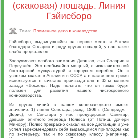
(скаковая) лошадь. Линия
Гэйисборо
Тема:
Племенное дело в коневодстве
Гэйнсборо, выдвинувшийся на первое место и Англии
благодаря Соларио и ряду других лошадей, у нас также
слабо представлен.
Заслуживают особого внимания Джошюа, сын Соларио и
Персуэжён, Это необычайно мощный, с исключительной
богатырской мускулатурой и корпусом жеребец. Он с
успехом скакал в Англии и в СССР, а в настоящее время
используется в качестве производителя в 33-м конном
заводе «Восход». Надо полагать, что он также будет
полезен для развития нашего чистокровного
коннозаводства.
Из других линий в нашем коннозаводстве имеют
значение: 1) линия Сенстара, рожд. 1908 г. (Сендридж—
Дорис); от Сенстара у нас продуцировал Санитар,
давший элитного жеребца Полюса (от Потиш, дочери
Минору); Полюс прекрасно скакал на все дистанции и уже
успел зарекомендовать себя выдающимся приплодом как
по экстерьеру, так и по скаковому классу (например,