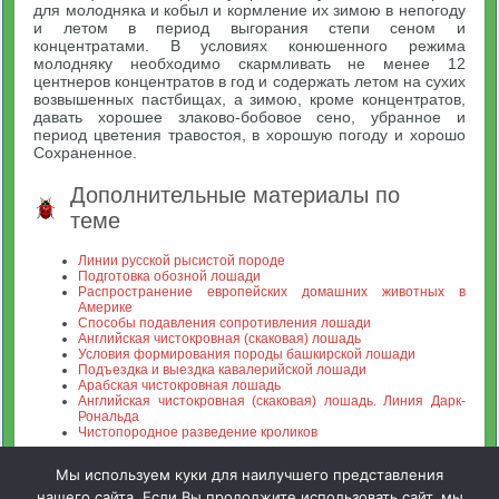
для молодняка и кобыл и кормление их зимою в непогоду
и летом в период выгорания степи сеном и
концентратами. В условиях конюшенного режима
молодняку необходимо скармливать не менее 12
центнеров концентратов в год и содержать летом на сухих
возвышенных пастбищах, а зимою, кроме концентратов,
давать хорошее злаково-бобовое сено, убранное и
период цветения травостоя, в хорошую погоду и хорошо
Сохраненное.
Дополнительные материалы по
теме
Линии русской рысистой породе
Подготовка обозной лошади
Распространение европейских домашних животных в
Америке
Способы подавления сопротивления лошади
Английская чистокровная (скаковая) лошадь
Условия формирования породы башкирской лошади
Подъездка и выездка кавалерийской лошади
Арабская чистокровная лошадь
Английская чистокровная (скаковая) лошадь. Линия Дарк-
Рональда
Чистопородное разведение кроликов
Мы используем куки для наилучшего представления
нашего сайта. Если Вы продолжите использовать сайт, мы