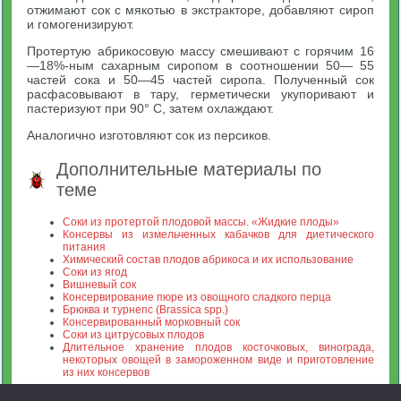
отжимают сок с мякотью в экстракторе, добавляют сироп
и гомогенизируют.
Протертую абрикосовую массу смешивают с горячим 16
—18%-ным сахарным сиропом в соотношении 50— 55
частей сока и 50—45 частей сиропа. Полученный сок
расфасовывают в тару, герметически укупоривают и
пастеризуют при 90° С, затем охлаждают.
Аналогично изготовляют сок из персиков.
Дополнительные материалы по
теме
Соки из протертой плодовой массы. «Жидкие плоды»
Консервы из измельченных кабачков для диетического
питания
Химический состав плодов абрикоса и их использование
Соки из ягод
Вишневый сок
Консервирование пюре из овощного сладкого перца
Брюква и турнепс (Brassica spp.)
Консервированный морковный сок
Соки из цитрусовых плодов
Длительное хранение плодов косточковых, винограда,
некоторых овощей в замороженном виде и приготовление
из них консервов