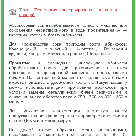
Тема:
Технология консервирования плодов и
овощей
Абрикосовый сок вырабатывается только с мякотью для
сохранения нерастворимого в воде провитамина А —
каротина, которым богаты абрикосы.
Для производства сока пригодны сорта абрикосов:
Красцощекий, Ананасный, Никитский, Венгерский
крупный, Канцлер, Александр ранний, Шиндахлан.
Промытые и прошедшие инспекцию абрикосы
обрабатывают паром для размягчения, а затем
протирают на протирочной машине с проволочными
бичами. На протирочной машине со сплошными бичами
имеется опасность дробления косточек. Такую машину
можно использовать для протирания абрикосов при
условии замены металлических бичей резиновыми и
снижении числа оборотов вала с 650—700 до 300—350 в
минуту.
Для улучшения консистенции протертую массу
пропускают через финишер или экстрактор с отверстиями
в сите 0,5 мм и гомогенизируют.
По другой схеме абрикосы моют, инспектируют,
освобождают от косточек, подогревают до 55—60° С,