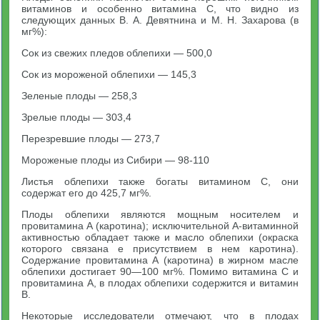
витаминов и особенно витамина С, что видно из
следующих данных В. А. Девятнина и М. Н. Захарова (в
мг%):
Сок из свежих пледов облепихи — 500,0
Сок из мороженой облепихи — 145,3
Зеленые плоды — 258,3
Зрелые плоды — 303,4
Перезревшие плоды — 273,7
Мороженые плоды из Сибири — 98-110
Листья облепихи также богаты витамином С, они
содержат его до 425,7 мг%.
Плоды облепихи являются мощным носителем и
провитамина А (каротина); исключительной А-витаминной
активностью обладает также и масло облепихи (окраска
которого связана е присутствием в нем каротина).
Содержание провитамина А (каротина) в жирном масле
облепихи достигает 90—100 мг%. Помимо витамина С и
провитамина А, в плодах облепихи содержится и витамин
В.
Некоторые исследователи отмечают, что в плодах