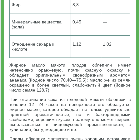
Жир
8,8
—
Минеральные вещества
0,45
—
(зола)
Отношение сахара к
1,12
1,02
кислоте
Жирное масло мякоти плодов облепили имеет
интенсивно оранжевую, почти красную окраску и
обладает оригинальным своеобразным ароматом
ананаса (йодное число 70,40—75,5); масло же из семян
окрашено в более светлый, слабожелтый цвет (йодное
число семян 128,7).
При отстаивании сока из плодовой мякоти облепихи в
течение 12—24 часов на поверхности его образуется
жирное масло, которое обладает не только удивительно
приятной ароматичностью, но и бактерицидными
свойствами, хорошим вкусом, поэтому оно может широко
использоваться в пищевкусовой промышленности, в
кулинарии, быту, медицине и пр.
Плоды облепихи являются очень хорошим источником