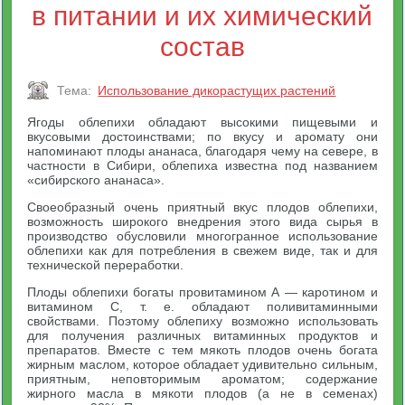
в питании и их химический
состав
Тема:
Использование дикорастущих растений
Ягоды облепихи обладают высокими пищевыми и
вкусовыми достоинствами; по вкусу и аромату они
напоминают плоды ананаса, благодаря чему на севере, в
частности в Сибири, облепиха известна под названием
«сибирского ананаса».
Своеобразный очень приятный вкус плодов облепихи,
возможность широкого внедрения этого вида сырья в
производство обусловили многогранное использование
облепихи как для потребления в свежем виде, так и для
технической переработки.
Плоды облепихи богаты провитамином А — каротином и
витамином С, т. е. обладают поливитаминными
свойствами. Поэтому облепиху возможно использовать
для получения различных витаминных продуктов и
препаратов. Вместе с тем мякоть плодов очень богата
жирным маслом, которое обладает удивительно сильным,
приятным, неповторимым ароматом; содержание
жирного масла в мякоти плодов (а не в семенах)