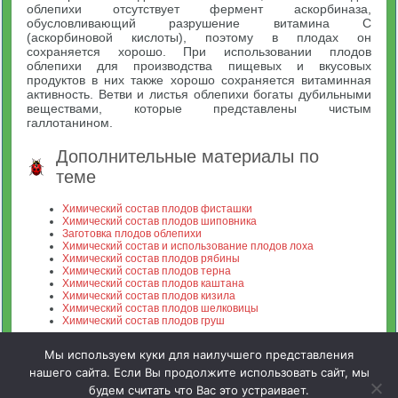
облепихи отсутствует фермент аскорбиназа,
обусловливающий разрушение витамина С
(аскорбиновой кислоты), поэтому в плодах он
сохраняется хорошо. При использовании плодов
облепихи для производства пищевых и вкусовых
продуктов в них также хорошо сохраняется витаминная
активность. Ветви и листья облепихи богаты дубильными
веществами, которые представлены чистым
галлотанином.
Дополнительные материалы по
теме
Химический состав плодов фисташки
Химический состав плодов шиповника
Заготовка плодов облепихи
Химический состав и использование плодов лоха
Химический состав плодов рябины
Химический состав плодов терна
Химический состав плодов каштана
Химический состав плодов кизила
Химический состав плодов шелковицы
Химический состав плодов груш
Мы используем куки для наилучшего представления
нашего сайта. Если Вы продолжите использовать сайт, мы
будем считать что Вас это устраивает.
Зооинженерный факультет МСХА. Неофициальный сайт