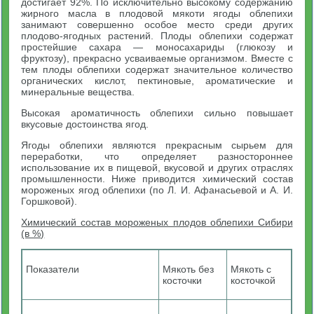
достигает 92%. По исключительно высокому содержанию
жирного масла в плодовой мякоти ягоды облепихи
занимают совершенно особое место среди других
плодово-ягодных растений. Плоды облепихи содержат
простейшие сахара — моносахариды (глюкозу и
фруктозу), прекрасно усваиваемые организмом. Вместе с
тем плоды облепихи содержат значительное количество
органических кислот, пектиновые, ароматические и
минеральные вещества.
Высокая ароматичность облепихи сильно повышает
вкусовые достоинства ягод.
Ягоды облепихи являются прекрасным сырьем для
переработки, что определяет разностороннее
использование их в пищевой, вкусовой и других отраслях
промышленности. Ниже приводится химический состав
мороженых ягод облепихи (по Л. И. Афанасьевой и А. И.
Горшковой).
Химический состав мороженых плодов облепихи Сибири
(в %)
Показатели
Мякоть без
Мякоть с
косточки
косточкой