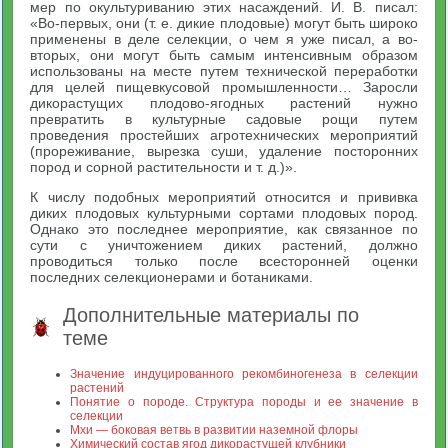
мер по окультуриванию этих насаждений. И. В. писал:
«Во-первых, они (т. е. дикие плодовые) могут быть широко
применены в деле селекции, о чем я уже писал, а во-
вторых, они могут быть самым интенсивным образом
использованы на месте путем технической переработки
для целей пищевкусовой промышленности… Заросли
дикорастущих плодово-ягодных растений нужно
превратить в культурные садовые рощи путем
проведения простейших агротехнических мероприятий
(прореживание, вырезка суши, удаление посторонних
пород и сорной растительности и т. д.)».
К числу подобных мероприятий относится и прививка
диких плодовых культурными сортами плодовых пород.
Однако это последнее мероприятие, как связанное по
сути с уничтожением диких растений, должно
проводиться только после всесторонней оценки
последних селекционерами и ботаниками.
Дополнительные материалы по
теме
Значение индуцированного рекомбиногенеза в селекции
растений
Понятие о породе. Структура породы и ее значение в
селекции
Мхи — боковая ветвь в развитии наземной флоры
Химический состав ягод дикорастущей клубники