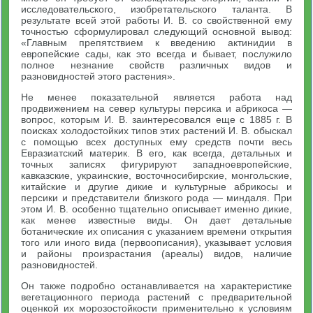
исследовательского, изобретательского таланта. В
результате всей этой работы И. В. со свойственной ему
точностью сформулировал следующий основной вывод:
«Главным препятствием к введению актинидии в
европейские сады, как это всегда и бывает, послужило
полное незнание свойств различных видов и
разновидностей этого растения».
Не менее показательной является работа над
продвижением на север культуры персика и абрикоса —
вопрос, которым И. В. заинтересовался еще с 1885 г. В
поисках холодостойких типов этих растений И. В. обыскал
с помощью всех доступных ему средств почти весь
Евразиатский материк. В его, как всегда, детальных и
точных записях фигурируют западноевропейские,
кавказские, украинские, восточносибирские, монгольские,
китайские и другие дикие и культурные абрикосы и
персики и представители близкого рода — миндаля. При
этом И. В. особенно тщательно описывает именно дикие,
как менее известные виды. Он дает детальные
ботанические их описания с указанием времени открытия
того или иного вида (первоописания), указывает условия
и районы произрастания (ареалы) видов, наличие
разновидностей.
Он также подробно останавливается на характеристике
вегетационного периода растений с предварительной
оценкой их морозостойкости применительно к условиям