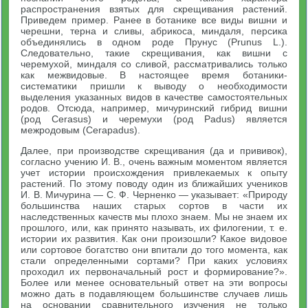
распространения взятых для скрещивания растений.
Приведем пример. Ранее в ботанике все виды вишни и
черешни, терна и сливы, абрикоса, миндаля, персика
объединялись в одном роде Прунус (Prunus L.).
Следовательно, такие скрещивания, как вишни с
черемухой, миндаля со сливой, рассматривались только
как межвидовые. В настоящее время ботаники-
систематики пришли к выводу о необходимости
выделения указанных видов в качестве самостоятельных
родов. Отсюда, например, мичуринский гибрид вишни
(род Cerasus) и черемухи (род Padus) является
межродовым (Cerapadus).
Далее, при производстве скрещивания (да и прививок),
согласно учению И. В., очень важным моментом является
учет истории происхождения привлекаемых к опыту
растений. По этому поводу один из ближайших учеников
И. В. Мичурина — С. Ф. Черненко — указывает: «Природу
большинства наших старых сортов в части их
наследственных качеств мы плохо знаем. Мы не знаем их
прошлого, или, как принято называть, их филогении, т. е.
истории их развития. Как они произошли? Какое видовое
или сортовое богатство они впитали до того момента, как
стали определенными сортами? При каких условиях
проходил их первоначальный рост и формирование?».
Более или менее основательный ответ на эти вопросы
можно дать в подавляющем большинстве случаев лишь
на основании сравнительного изучения не только