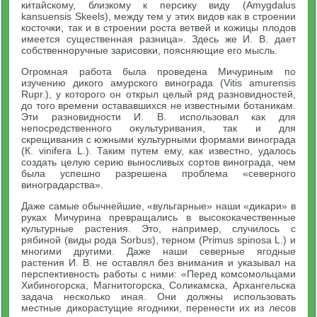
китайскому, близкому к персику виду (Amygdalus
kansuensis Skeels), между тем у этих видов как в строении
косточки, так и в строении роста ветвей и кожицы плодов
имеется существенная разница». Здесь же И. В. дает
собственноручные зарисовки, поясняющие его мысль.
Огромная работа была проведена Мичуриным по
изучению дикого амурского винограда (Vitis amurensis
Rupr.), у которого он открыл целый ряд разновидностей,
до того времени остававшихся не известными ботаникам.
Эти разновидности И. В. использовал как для
непосредственного окультуривания, так и для
скрещивания с южными культурными формами винограда
(К. vinifera L.). Таким путем ему, как известно, удалось
создать целую серию выносливых сортов винограда, чем
была успешно разрешена проблема «северного
виноградарства».
Даже самые обычнейшие, «вульгарные» наши «дикари» в
руках Мичурина превращались в высококачественные
культурные растения. Это, например, случилось с
рябиной (виды рода Sorbus), терном (Primus spinosa L.) и
многими другими. Даже наши северные ягодные
растения И. В. не оставлял без внимания и указывал на
перспективность работы с ними: «Перед комсомольцами
Хибиногорска, Магнитогорска, Соликамска, Архангельска
задача несколько иная. Они должны использовать
местные дикорастущие ягодники, перенести их из лесов