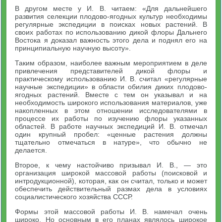
В другом месте у И. В. читаем: «Для дальнейшего
развития селекции плодово-ягодных культур необходимы
регулярные экспедиции в поисках новых растений. В
своих работах по использованию дикой флоры Дальнего
Востока я доказал важность этого дела и поднял его на
принципиальную научную высоту».
Таким образом, наиболее важным мероприятием в деле
привлечения представителей дикой флоры и
практическому использованию И. В. считал «регулярные
научные экспедиции» в области обилия диких плодово-
ягодных растений. Вместе с тем он указывал и на
необходимость широкого использования материалов, уже
накопленных в этом отношении исследователями в
процессе их работы по изучению флоры указанных
областей. В работе научных экспедиций И. В. отмечал
один крупный пробел: «ценные растения должны
тщательно отмечаться в натуре», что обычно не
делается.
Второе, к чему настойчиво призывал И. В., — это
организация широкой массовой работы (поисковой и
интродукционной), которая, как он считал, только и может
обеспечить действительный размах дела в условиях
социалистического хозяйства СССР.
Формы этой массовой работы И. В. намечал очень
широко. Но основным в его планах являлось широкое