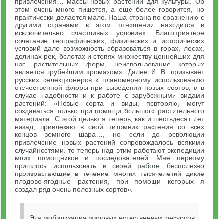
привлечения… массы новых растений для культуры. Об
этом очень много пишется, а еще более говорится, но
практически делается мало. Наша страна по сравнению с
другими странами в этом отношении находится в
исключительно счастливых условиях. Благоприятное
сочетание географических, физических и исторических
условий дало возможность образоваться в горах, лесах,
долинах рек, болотах и степях множеству ценнейших для
нас растительных форм, неиспользование которых
является грубейшим промахом». Далее И. В. призывает
русских селекционеров к планомерному использованию
отечественной флоры при выведении новых сортов, а в
случае надобности и к работе с зарубежными видами
растений: «Новые сорта и виды, повторяю, могут
создаваться только при помощи большого растительного
материала. С этой целью я теперь, как и шестьдесят лет
назад, привлекаю в свой питомник растения со всех
концов земного шара…, но если до революции
привлечение новых растений сопровождалось всякими
случайностями, то теперь над этим работают экспедиции
моих помощников и последователей. Мне первому
пришлось использовать в своей работе бесполезно
произрастающие в течение многих тысячелетий дикие
плодово-ягодные растения, при помощи которых я
создал ряд очень полезных сортов».
Эта мобилизация мировых естественных ресурсов