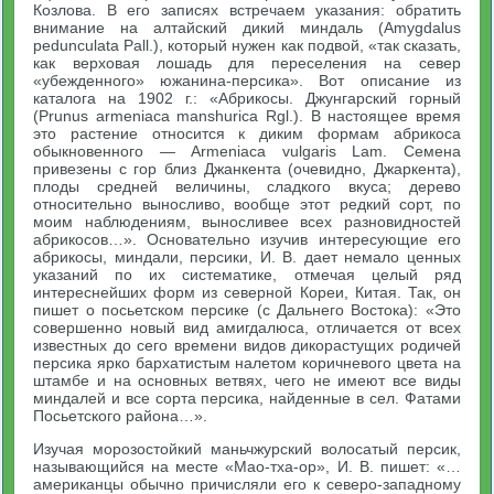
Козлова. В его записях встречаем указания: обратить
внимание на алтайский дикий миндаль (Amygdalus
pedunculata Pall.), который нужен как подвой, «так сказать,
как верховая лошадь для переселения на север
«убежденного» южанина-персика». Вот описание из
каталога на 1902 г.: «Абрикосы. Джунгарский горный
(Prunus armeniaca manshurica Rgl.). В настоящее время
это растение относится к диким формам абрикоса
обыкновенного — Armeniaca vulgaris Lam. Семена
привезены с гор близ Джанкента (очевидно, Джаркента),
плоды средней величины, сладкого вкуса; дерево
относительно выносливо, вообще этот редкий сорт, по
моим наблюдениям, выносливее всех разновидностей
абрикосов…». Основательно изучив интересующие его
абрикосы, миндали, персики, И. В. дает немало ценных
указаний по их систематике, отмечая целый ряд
интереснейших форм из северной Кореи, Китая. Так, он
пишет о посьетском персике (с Дальнего Востока): «Это
совершенно новый вид амигдалюса, отличается от всех
известных до сего времени видов дикорастущих родичей
персика ярко бархатистым налетом коричневого цвета на
штамбе и на основных ветвях, чего не имеют все виды
миндалей и все сорта персика, найденные в сел. Фатами
Посьетского района…».
Изучая морозостойкий маньчжурский волосатый персик,
называющийся на месте «Мао-тха-ор», И. В. пишет: «…
американцы обычно причисляли его к северо-западному