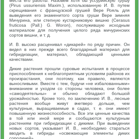
места его работы. Назовем хотя бы уссурийскую грушу
(Pirus ussuriensis Maxim.), использованную И. В. путем
скрещивания с французской грушей Вере Рояль для
выведения его знаменитого сорта груши Вере зимняя
Мичурина, или степную кустарниковую вишню (Cerasus
fruticosa (Pall.) G. Woron), послужившую исходным
материалом для получения целого ряда мичуринских
сортов вишни, и т. д.
И. В. высоко расценивал «дикарей» по ряду причин. Он
видел в них прежде всего благодарный материал для
гибридизации, материал, обладающий ценными
качествами.
Дикие растения прошли суровые испытания в процессе
приспособления к неблагоприятным условиям районов их
произрастания, они поэтому, как правило, являются
выносливыми. Вместе с тем, будучи «не избалованными»
вниманием и уходом со стороны человека, они более
«самодеятельны» и обычно обладают большой
урожайностью. Кроме того, по заключению И. В., лесные
растения вообще живут вчетверо дольше, чем
культурные, выращиваемые в садах, т. е. они имеют
повышенную жизнеспособность. Все эти ценные качества
в той или иной мере и сообщаются культурным
растениям при гибридизации с дикими. При выведении
новых сортов, указывает И. В., необходимо стараться
вводить в гибриды «освежающие элементы диких
сородичей».