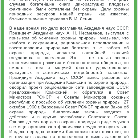
случаев богатейшие очаги дикорастущих плодовых
фактически были оставлены без охраны. Делу охраны
природных ресурсов нашей страны, как известно,
большое значение придавал В. И. Ленин.
В наше время это дело возглавила Академия наук СССР.
Президент Академии наук А. Н. Несмеянов, выступая с
призывом об усилении охраны природы, указывал, что
«забота о сохранении, рациональном использовании и
восстановлении природных богатств, т. е. забота об
охране природы, является важнейшей задачей
государства и населения. Это — не только основа
экономического развития и благосостояния общества, но
вместе с тем и могучий фактор удовлетворения
культурных и эстетических потребностей человека».
Президиум Академии наук СССР вынес решение об
организации при Академии Комиссии по охране природы,
одобрил проект рациональной сети заповедников СССР,
предложенный Комиссией, и обратился в Совет
Министров РСФСР и Советы Министров союзных
республик с просьбою об усилении охраны природы. 27
октября 1960 г. Верховный Совет РСФСР принял Закон об
охране природы. Аналогичные законы вводятся в
действие и в других республиках Советского Союза.
Однако до сих пор дело охраны природы в ряде случаев
все еще организовано фактически неудовлетворительно.
И здесь перед советскими биологами стоит почетная, но
и трудная задача по проведению в жизнь законов об