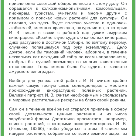
привлечение советской общественности к этому делу. Он
обращался к колхозникам-опытникам, комсомольцам,
пионерам, туристам, учителям и многим другим с
призывом о поисках новых растений для культуры. Он
отмечал, что здесь будет полезно участие и одиночек-
любителей, местных краеведов, натуралистов, о которых
И. В. писал в связи с работой над диким амурским
виноградом: «Крайне глупо судить о качествах винограда,
дико растущего в Восточной Сибири, по взятому первому,
случайно попавшемуся под руку экземпляру… Дело
другое, если бы тамошний человек, абориген, в течение
нескольких лет исходивший тайгу по всем направлениям,
отобрал бы лучший экземпляр во многих качественных
отношениях. Тогда можно было бы судить о качестве
амурского винограда».
Вообще для успеха этой работы И. В. считал крайне
важной самую тесную связь селекционеров с местами
происхождения дикорастущих полезных растений.
Великий патриот, И. В. считал необходимым использовать
и мировые растительные ресурсы на благо своей родины.
Сам он в течение всей жизни старался привлечь в сферу
своей деятельности ценные растения и из числа
зарубежной флоры. Достаточно просмотреть, например,
список растений, с которыми экспериментировал И. В.
(Яковлев, 1936б), чтобы убедиться в этом. В списке мы
найдем растения, собранные со всего земного шара: из