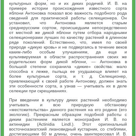
культурных форм, но и их диких родичей. И. В. на
примере истории происхождения известного сорта
яблони Антоновка показал всю важность подобного рода
сведений для практической работы селекционера. Он
установил, что Антоновка является старым
среднерусским сортом, происшедшим непосредственно
от местной же дикой яблони путем отбора народными
селекционерами лучших по качеству растений в длинном
ряде поколений. Естественно, что, имея по своей
природе «дикую кровь» и не подвергаясь в течение веков
каким-либо особым улучшениям, да еще и
культивируемая в области распространения своих же
родительских форм дикой яблони, — Антоновка в
большой степени сохранила «дикие» свойства: мало
способна к лежке, пыльца ее ухудшающе влияет на
более культурные сорта, и т. д. Селекционер,
привлекающий к своей работе Антоновку, должен знать
эти особенности сорта, а узнав — учитывать их в деле
селекции при скрещиваниях.
При введении в культуру диких растений необходимо
учитывать и всю природную обстановку
«местожительства» данного растения на его родине (его
экологию). Прекрасным образцом подобной работы с
диким растением является монография И. В. по
актинидии (Actinidia Lindl.). Этот оригинальный
восточноазиатский лиановидный кустарник, со стеблями,
достигающими 60 м длины, очень заинтересовал И. В.