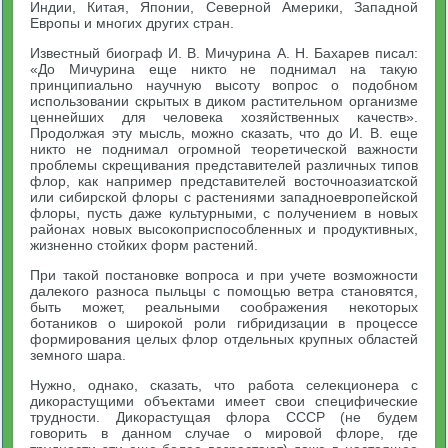
Индии, Китая, Японии, Северной Америки, Западной
Европы и многих других стран.
Известный биограф И. В. Мичурина А. Н. Бахарев писал:
«До Мичурина еще никто не поднимал на такую
принципиально научную высоту вопрос о подобном
использовании скрытых в диком растительном организме
ценнейших для человека хозяйственных качеств».
Продолжая эту мысль, можно сказать, что до И. В. еще
никто не поднимал огромной теоретической важности
проблемы скрещивания представителей различных типов
флор, как например представителей восточноазиатской
или сибирской флоры с растениями западноевропейской
флоры, пусть даже культурными, с получением в новых
районах новых высокоприспособленных и продуктивных,
жизненно стойких форм растений.
При такой постановке вопроса и при учете возможности
далекого разноса пыльцы с помощью ветра становятся,
быть может, реальными соображения некоторых
ботаников о широкой роли гибридизации в процессе
формирования целых флор отдельных крупных областей
земного шара.
Нужно, однако, сказать, что работа селекционера с
дикорастущими объектами имеет свои специфические
трудности. Дикорастущая флора СССР (не будем
говорить в данном случае о мировой флоре, где