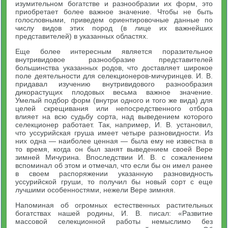
изумительном богатстве и разнообразии их форм, это
приобретает более важное значение. Чтобы не быть
голословными, приведем ориентировочные данные по
числу видов этих пород (в лице их важнейших
представителей) в указанных областях.
Еще более интересным является поразительное
внутривидовое разнообразие представителей
большинства указанных родов, что доставляет широкое
поле деятельности для селекционеров-мичуринцев. И. В.
придавал изучению внутривидового разнообразия
дикорастущих плодовых весьма важное значение.
Умелый подбор форм (внутри одного и того же вида) для
целей скрещивания или непосредственного отбора
влияет на всю судьбу сорта, над выведением которого
селекционер работает. Так, например, И. В. установил,
что уссурийская груша имеет четыре разновидности. Из
них одна — наиболее ценная — была ему не известна в
то время, когда он был занят выведением своей Вере
зимней Мичурина. Впоследствии И. В. с сожалением
вспоминал об этом и отмечал, что если бы он имел ранее
в своем распоряжении указанную разновидность
уссурийской груши, то получил бы новый сорт с еще
лучшими особенностями, нежели Вере зимняя.
Напоминая об огромных естественных растительных
богатствах нашей родины, И. В. писал: «Развитие
массовой селекционной работы немыслимо без