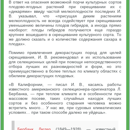
В ответ на опасения возможной порчи культурных сортов
плодово-ягодных растений при скрещивании их с
«дикарями» ввиду частой мелкоплодности последних И.
В. указывал, что «присущая диким растениям
мелкоплодность не всегда содействует при скрещивании
уменьшению величины плодов гибридов, а иногда прямо
наоборот: плоды гибридов получаются еще гораздо
крупнее вошедшего в скрещивание культурного сорта. То
же должно сказать и о количестве содержания сахара в
плодах».
Помимо привлечения дикорастущих пород для целей
скрещивания, И. В. рекомендовал и их использование
для селекционных целей при помощи непосредственного
отбора лучших их разновидностей и форм, но это
преимущественно в более теплых по климату областях с
обилием дикорастущих плодовых.
«В Калифорнии, — писал И. В., касаясь работы
известного американского селекционера-оригинатора Л.
Бербанка, — при теплом климате и в особенности при
массовом посеве, таких случайных находок лучших
сортов и без особенного старания человека можно
встретить много… У нас же, при суровых климатических
условиях… при таком способе далеко не уйдешь».
Бербанк Лютер
(1849—1928) — известный