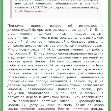
для целей селекции, гибридизации и опытной
культуры в СССР была широко организована акад.
Н. И. Вавиловым
.
Поднимая широко вопрос об использовании
дикорастущей флоры для селекционных целей, И. В. не
ограничивался одними лишь плодово-ягодными
растениями, — он имел в виду весь фонд полезных диких
растений. В частности, чрезвычайно большое внимание
он уделял декоративным растениям, как например розам.
Много новых открытий И. В. сделал именно при работе
над розами. И. В. неутомимо пропагандировал введение
в культуру наиболее ценных декоративных растений из
состава дикой флоры. Он был большим знатоком и
любителем озеленения. И он горячо призывал: «Наши
социалистические города должны быть красивыми.
Страна наша располагает огромными растительными
богатствами и для декоративных целей… ценнейшие и
прекраснейшие породы находятся в лесной глуши на
далеких окраинах… просторы нашей страны располагают
мировым разнообразием тюльпанов, лилий, роз,
гиацинтов, гладиолюсов… А лоницера, а жасмин, а
бархатное дерево и китайский ясень… или красивейшее
и выносливейшее растение Алтая — красноцветный
маральник, цветущий еще на снегу. Таких примеров
можно привести множество. Все эти растения должны