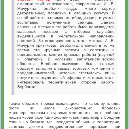
американский селекционер, современник И. В.
Мичурина. Бербанк создал много сортов
декоративных, плодовых и овощных культур. В
своей работе он применял гибридизацию и умело
воспитывал полученные сеянцы. Однако
основным методом его работы было производство
массовых посевов с отбором случайно
выделившихся в желательном направлении
растений. За ограниченность этого метода И. В.
Мичурин критиковал Бербанка, отмечая в то же
время его крупные заслуги в селекции и
оригинальность многих приемов работы (научной
и опытной). В условиях капиталистического
общества Бербанк вынужден был главным
образом выполнять заказы торговых компаний и
предпринимателей, которые стремились лишь
получить спекулятивный эффект и которых мало
интересовала теоретическая сторона работы
Бербанка.
Таким образом, поиски выдающихся по качеству плодов
форм из числа дикорастущих плодовых
малоперспективны в суровых местностях, но в районах
нашей «советской Калифорнии», как например в Средней
Азии и на Кавказе, где находятся обширные территории,
занятые дикими плодово-ягодными породами, при