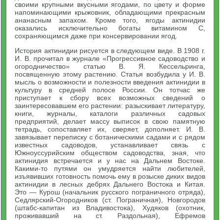
своими крупными вкусными ягодами, по цвету и форме
напоминающими крыжовник, обладающими прекрасным
ананасным запахом. Кроме того, ягоды актинидии
оказались исключительно богаты витамином С,
сохраняющимся даже при консервировании ягод.
История актинидии рисуется в следующем виде. В 1908 г.
И. В. прочитал в журнале «Прогрессивное садоводство и
огородничество» статью В. Я. Кессельринга,
посвященную этому растению. Статья возбудила у И. В.
мысль о возможности и полезности введения актинидии в
культуру в средней полосе России. Он тотчас же
приступает к сбору всех возможных сведений о
заинтересовавшем его растении: разыскивает литературу,
книги, журналы, каталоги различных садовых
предприятий, делает массу выписок в свою памятную
тетрадь, сопоставляет их, сверяет, дополняет. И. В.
завязывает переписку с ботаническими садами и с рядом
известных садоводов, устанавливает связь с
Южноуссурийским обществом садоводства, зная, что
актинидия встречается и у нас на Дальнем Востоке.
Какими-то путями он умудряется найти любителей,
изъявивших готовность помочь ему в розыске диких видов
актинидии в лесных дебрях Дальнего Востока и Китая.
Это — Курош (начальник русского пограничного отряда),
Седлярский-Огородников (ст. Пограничная), Новгородов
(штабс-капитан из Владивостока), Худяков (охотник,
проживавший на ст. Раздольная), Ефремов