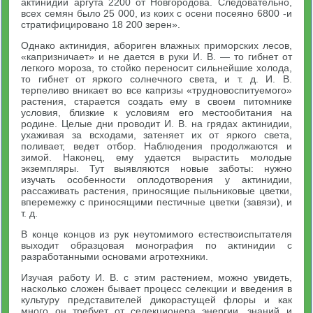
актинидии аргута 2200 от Новгородова. Следовательно,
всех семян было 25 000, из коих с осени посеяно 6800 -и
стратифицировано 18 200 зерен».
Однако актинидия, абориген влажных приморских лесов,
«капризничает» и не дается в руки И. В. — то гибнет от
легкого мороза, то стойко переносит сильнейшие холода,
то гибнет от яркого солнечного света, и т. д. И. В.
терпеливо вникает во все капризы «трудновоспитуемого»
растения, старается создать ему в своем питомнике
условия, близкие к условиям его местообитания на
родине. Целые дни проводит И. В. на грядах актинидии,
ухаживая за всходами, затеняет их от яркого света,
поливает, ведет отбор. Наблюдения продолжаются и
зимой. Наконец, ему удается вырастить молодые
экземпляры. Тут выявляются новые заботы: нужно
изучать особенности оплодотворения у актинидии,
рассаживать растения, приносящие пыльниковые цветки,
вперемежку с приносящими пестичные цветки (завязи), и
т. д.
В конце концов из рук неутомимого естествоиспытателя
выходит образцовая монография по актинидии с
разработанными основами агротехники.
Изучая работу И. В. с этим растением, можно увидеть,
насколько сложен бывает процесс селекции и введения в
культуру представителей дикорастущей флоры и как
много он требует от селекционера энергии, знаний и