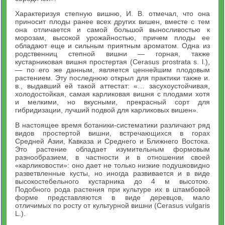
Характеризуя степную вишню, И. В. отмечал, что она
приносит плоды ранее всех других вишен, вместе с тем
она отличается и самой большой выносливостью к
морозам, высокой урожайностью, причем плоды ее
обладают еще и сильным приятным ароматом. Одна из
родственниц степной вишни — горная, также
кустарниковая вишня простертая (Cerasus prostrata s. l.),
— по его же данным, является ценнейшим плодовым
растением. Эту последнюю открыл для практики также и.
в., выдавший ей такой аттестат: «… засухоустойчивая,
холодостойкая, самая карликовая вишня с плодами хотя
и мелкими, но вкусными, прекрасный сорт для
гибридизации, лучший подвой для карликовых вишен».
В настоящее время ботаники-систематики различают ряд
видов простертой вишни, встречающихся в горах
Средней Азии, Кавказа и Среднего и Ближнего Востока.
Это растение обладает изумительным формовым
разнообразием, в частности и в отношении своей
«карликовости»: оно дает не только низкие подушковидно
разветвленные кусты, но иногда развивается и в виде
высокостебельного кустарника до 4 м высотою.
Подобного рода растения при культуре их в штамбовой
форме представляются в виде деревцов, мало
отличимых по росту от культурной вишни (Cerasus vulgaris
L.).