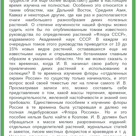
трудности эти еще более возрастают) даже в настоящее
время изучена не полностью. Особенно это относится к
таким областям, как Дальний Восток, Средняя Азия,
Кавказ и некоторые другие, где как раз и располагаются
очаги наибольшего разнообразия диких полезных
растений. О степени изученности нашей флоры можно
судить хотя бы по опубликованным томам известного
руководства по определению растений «Флора СССР»,
издаваемого Академией наук СССР. В каждом из
очередных томов этого руководства приводится от 10 до
15% новых видов растений, остававшихся еще не
известными науке и открываемых ботаниками главным
образом в указанных областях. Что же можно сказать о
тех временах, когда И. В. начинал свою работу по
привлечению диких растений к использованию в
селекции? В те времена изучение флоры «отдаленных
окраин России» по существу только начиналось, и этот
вопрос всей своей тяжестью лег на плечи самого И. В.
Просматривая записи его, можно составить себе
представление о том, какой массы терпения, времени,
проницательности, железной настойчивости и знаний оно
требовало. Единственным пособием к изучению флоры
России в те времена была устаревшая и далеко не
полная ледебуровская «Флора Россика». Но и это
пособие нельзя было найти в Козлове. И. В. должен был
обращаться к массе мелких разрозненных изданий:
отдельных определителей растений, журнальных статей
и заметок, писем местных флористов и краеведов и т. д.