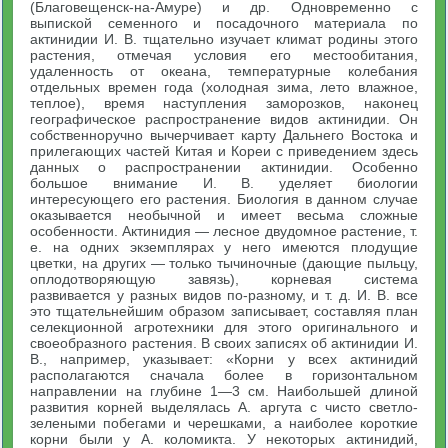
(Благовещенск-на-Амуре) и др. Одновременно с
выпиской семенного и посадочного материала по
актинидии И. В. тщательно изучает климат родины этого
растения, отмечая условия его местообитания,
удаленность от океана, температурные колебания
отдельных времен года (холодная зима, лето влажное,
теплое), время наступления заморозков, наконец
географическое распространение видов актинидии. Он
собственноручно вычерчивает карту Дальнего Востока и
прилегающих частей Китая и Кореи с приведением здесь
данных о распространении актинидии. Особенно
большое внимание И. В. уделяет биологии
интересующего его растения. Биология в данном случае
оказывается необычной и имеет весьма сложные
особенности. Актинидия — лесное двудомное растение, т.
е. на одних экземплярах у него имеются плодущие
цветки, на других — только тычиночные (дающие пыльцу,
оплодотворяющую завязь), корневая система
развивается у разных видов по-разному, и т. д. И. В. все
это тщательнейшим образом записывает, составляя план
селекционной агротехники для этого оригинального и
своеобразного растения. В своих записях об актинидии И.
В., например, указывает: «Корни у всех актинидий
располагаются сначала более в горизонтальном
направлении на глубине 1—3 см. Наибольшей длиной
развития корней выделялась А. аргута с чисто светло-
зелеными побегами и черешками, а наиболее короткие
корни были у А. коломикта. У некоторых актинидий,