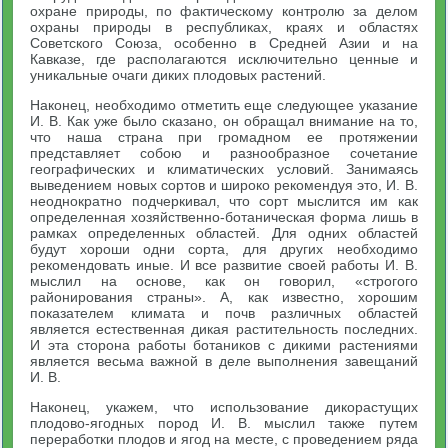
охране природы, по фактическому контролю за делом
охраны природы в республиках, краях и областях
Советского Союза, особенно в Средней Азии и на
Кавказе, где располагаются исключительно ценные и
уникальные очаги диких плодовых растений.
Наконец, необходимо отметить еще следующее указание
И. В. Как уже было сказано, он обращал внимание на то,
что наша страна при громадном ее протяжении
представляет собою и разнообразное сочетание
географических и климатических условий. Занимаясь
выведением новых сортов и широко рекомендуя это, И. В.
неоднократно подчеркивал, что сорт мыслится им как
определенная хозяйственно-ботаническая форма лишь в
рамках определенных областей. Для одних областей
будут хороши одни сорта, для других необходимо
рекомендовать иные. И все развитие своей работы И. В.
мыслил на основе, как он говорил, «строгого
районирования страны». А, как известно, хорошим
показателем климата и почв различных областей
является естественная дикая растительность последних.
И эта сторона работы ботаников с дикими растениями
является весьма важной в деле выполнения завещаний
И. В.
Наконец, укажем, что использование дикорастущих
плодово-ягодных пород И. В. мыслил также путем
переработки плодов и ягод на месте, с проведением ряда