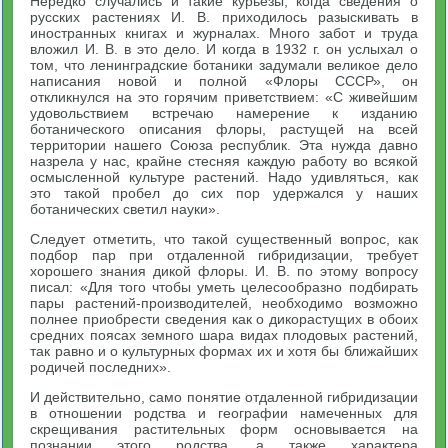
Нередко случались и такие курьезы, когда сведения о
русских растениях И. В. приходилось разыскивать в
иностранных книгах и журналах. Много забот и труда
вложил И. В. в это дело. И когда в 1932 г. он услыхал о
том, что ленинградские ботаники задумали великое дело
написания новой и полной «Флоры СССР», он
откликнулся на это горячим приветствием: «С живейшим
удовольствием встречаю намерение к изданию
ботанического описания флоры, растущей на всей
территории нашего Союза республик. Эта нужда давно
назрела у нас, крайне стесняя каждую работу во всякой
осмысленной культуре растений. Надо удивляться, как
это такой пробел до сих пор удержался у наших
ботанических светил науки».
Следует отметить, что такой существенный вопрос, как
подбор пар при отдаленной гибридизации, требует
хорошего знания дикой флоры. И. В. по этому вопросу
писал: «Для того чтобы уметь целесообразно подбирать
пары растений-производителей, необходимо возможно
полнее приобрести сведения как о дикорастущих в обоих
средних поясах земного шара видах плодовых растений,
так равно и о культурных формах их и хотя бы ближайших
родичей последних».
И действительно, само понятие отдаленной гибридизации
в отношении родства и географии намеченных для
скрещивания растительных форм основывается на
познании этого родства, а также характера