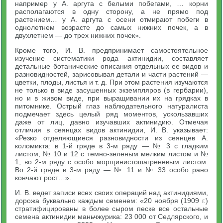
например у А. аргута с белыми побегами, … корни
располагаются в одну сторону, а не прямо под
растением… у А. аргута с осени отмирают побеги в
однолетнем возрасте до самых нижних почек, а в
двухлетнем — до трех нижних почек».
Кроме того, И. В. предпринимает самостоятельное
изучение систематики рода актинидии, составляет
детальные ботанические описания отдельных ее видов и
разновидностей, зарисовывая детали и части растений —
цветки, плоды, листья и т. д. При этом растения изучаются
не только в виде засушенных экземпляров (в гербарии),
но и в живом виде, при выращивании их на грядках в
питомнике. Острый глаз наблюдательного натуралиста
подмечает здесь целый ряд моментов, ускользавших
даже от лиц, давно изучавших актинидию. Отмечая
отличия в сеянцах видов актинидии, И. В. указывает:
«Резко отделяющиеся разновидности из сеянцев А.
коломикта: в 1-й гряде в 3-м ряду — № 3 с гладким
листом, № 10 и 12 с темно-зеленым мелким листом и №
1, во 2-м ряду с особо морщинистошагреневым листом.
Во 2-й гряде в 3-м ряду — № 11 и № 33 особо рано
кончают рост…».
И. В. ведет записи всех своих операций над актинидиями,
дорожа буквально каждым семенем: «20 ноября (1909 г.)
стратифицированы в более сыром песке все остальные
семена актинидии маньчжурика: 23 000 от Седлярского, и