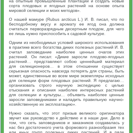
на опытные промышленные плантации и создать новые
сорта плодовых и ягодных растений на основе опыта
мировой селекции и моих методов».
О нашей мамуре (Rubus arcticus L.) И. В. писал, что по
бесподобному вкусу и аромату ее ягод она должна
считаться перворазрядным десертным плодом, для чего
ее лишь нужно приспособить к садовой культуре.
Одним из необходимых условий широкого использования
в практике всего богатства диких полезных растений И. В.
считал заповедание наиболее ценных очагов этих
растений. Он писал: «Дикие заросли плодово-ягодных
растений… представляют собою ценнейший материал
для селекционеров… в этом отношении существует
серьезная опасность навсегда потерять для страны, быть
может, единственные во всем мире экземпляры исходных
для селекции форм плодовых растений. Я предлагаю…
организовать строго научную экспедицию с целью
отыскания и описания наиболее интересных растений
для селекции и культуры… объявить наиболее ценные
заросли заповедниками и наладить правильную научно-
хозяйственную их эксплоатацию».
Нужно сказать, что этот призыв великого оригинатора
звучит как руководство к действию и в наши дни. Дело в
том, что сеть заповедников и заказников создавалась у
нас без достаточного учета формового разнообразия тех
или иных групп полезных диких растений. И в ряде