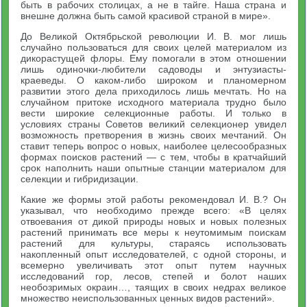
быть в рабочих столицах, а не в тайге. Наша страна и
внешне должна быть самой красивой страной в мире».
До Великой Октябрьской революции И. В. мог лишь
случайно пользоваться для своих целей материалом из
дикорастущей флоры. Ему помогали в этом отношении
лишь одиночки-любители садоводы и энтузиасты-
краеведы. О каком-либо широком и планомерном
развитии этого дела приходилось лишь мечтать. Но на
случайном притоке исходного материала трудно было
вести широкие селекционные работы. И только в
условиях страны Советов великий селекционер увидел
возможность претворения в жизнь своих мечтаний. Он
ставит теперь вопрос о новых, наиболее целесообразных
формах поисков растений — с тем, чтобы в кратчайший
срок наполнить наши опытные станции материалом для
селекции и гибридизации.
Какие же формы этой работы рекомендовал И. В.? Он
указывал, что необходимо прежде всего: «В целях
отвоевания от дикой природы новых и новых полезных
растений принимать все меры к неутомимым поискам
растений для культуры, стараясь использовать
накопленный опыт исследователей, с одной стороны, и
всемерно увеличивать этот опыт путем научных
исследований гор, лесов, степей и болот наших
необозримых окраин…, таящих в своих недрах великое
множество неиспользованных ценных видов растений».