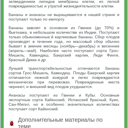
затвердением липидов мембраны клетки, их легкой
повреждаемостью и утратой жизнедеятельности клетки.
Бананы и ананасы не выращиваются в нашей стране и
поступают только по импорту.
Бананы завозят в основном из Гвинеи (до 70%) и
Вьетнама, в небольшом количестве из Индии. Поступают
только обыкновенные й карликовые бананы. Сбор плодов
производят в течение года, но массовый сбор обычно
бывает в зимние месяцы (ноябрь—декабрь) и весенние
(апрель—май). Наиболее часто поступают сорта Грос-
Мишель, Кавендиш, Баерский карлик, Леди Финге,
Красный Дакка и др.
Лучшей транспортабельностью отличаются бананы
сортов Грос-Мишель, Кавендиш. Плоды Баерский карлик
отличаются нежной кожурой и легко повреждаются
механически при перевозках. Поврежденные места
чернеют, и внешний вид плодов ухудшается.
Ананасы поступают из Гвинеи и Кубы. Основные
экспортные сорта Кайенский, Испанский Красный, Куин,
Сан-Мигел, но в особенно значительных количествах
поступает сорт Кайенский.
Дополнительные материалы по
теме