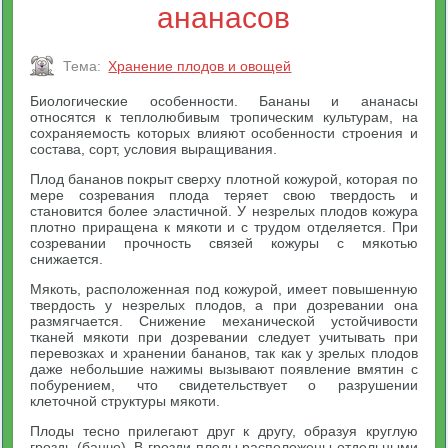
ананасов
Тема:
Хранение плодов и овощей
Биологические особенности. Бананы и ананасы
относятся к теплолюбивым тропическим культурам, на
сохраняемость которых влияют особенности строения и
состава, сорт, условия выращивания.
Плод бананов покрыт сверху плотной кожурой, которая по
мере созревания плода теряет свою твердость и
становится более эластичной. У незрелых плодов кожура
плотно приращена к мякоти и с трудом отделяется. При
созревании прочность связей кожуры с мякотью
снижается.
Мякоть, расположенная под кожурой, имеет повышенную
твердость у незрелых плодов, а при дозревании она
размягчается. Снижение механической устойчивости
тканей мякоти при дозревании следует учитывать при
перевозках и хранении бананов, так как у зрелых плодов
даже небольшие нажимы вызывают появление вмятин с
побурением, что свидетельствует о разрушении
клеточной структуры мякоти.
Плоды тесно прилегают друг к другу, образуя круглую
гроздь (банчо). В грозди плоды расположены отдельными