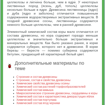
целлюлозы и лигнина больше, чем в ядре. У некоторых
лиственных пород (ясень, дуб, тополь) целлюлозы
несколько больше в ядре. Древесина лиственницы (ядро)
и дуба (ядро и заболонь) отличается повышенным
содержанием водорастворимых экстрактивных веществ. В
поздней древесине сосны, лиственницы содержится
немного больше целлюлозы, чем в ранней древесине.
Элементный химический состав коры мало отличается от
состава древесины, но кора содержит гораздо меньше
целлюлозы и значительно больше экстрактивных и
минеральных веществ. Как было указано ранее, в корке
содержится суберин, которого нет в древесине. В корке
березы — бересте — помимо суберина содержится
бетулин, придающий ей характерный белый цвет.
Дополнительные материалы по
теме
Строение и состав древесины
Строение, состав и свойства древесины
Химические свойства древесины осины
Химический состав растений-торфообразователей
Химический состав камыша
Микроскопическое строение древесины, сердцевины и коры
Химический состав и характеристика дикорастущих яблок
Химический состав портулака
Химический состав ягод черники