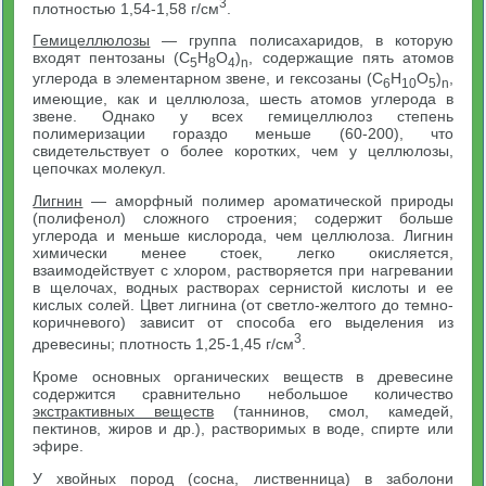
3
плотностью 1,54-1,58 г/см
.
Гемицеллюлозы
— группа полисахаридов, в которую
входят пентозаны (С
Н
O
)
, содержащие пять атомов
5
8
4
n
углерода в элементарном звене, и гексозаны (С
Н
О
)
,
6
10
5
n
имеющие, как и целлюлоза, шесть атомов углерода в
звене. Однако у всех гемицеллюлоз степень
полимеризации гораздо меньше (60-200), что
свидетельствует о более коротких, чем у целлюлозы,
цепочках молекул.
Лигнин
— аморфный полимер ароматической природы
(полифенол) сложного строения; содержит больше
углерода и меньше кислорода, чем целлюлоза. Лигнин
химически менее стоек, легко окисляется,
взаимодействует с хлором, растворяется при нагревании
в щелочах, водных растворах сернистой кислоты и ее
кислых солей. Цвет лигнина (от светло-желтого до темно-
коричневого) зависит от способа его выделения из
3
древесины; плотность 1,25-1,45 г/см
.
Кроме основных органических веществ в древесине
содержится сравнительно небольшое количество
экстрактивных веществ
(таннинов, смол, камедей,
пектинов, жиров и др.), растворимых в воде, спирте или
эфире.
У хвойных пород (сосна, лиственница) в заболони