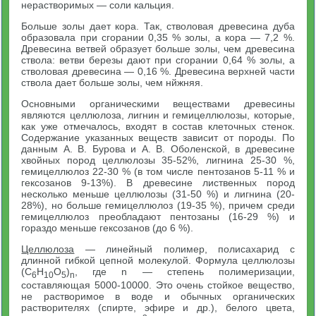
нерастворимых — соли кальция.
Больше золы дает кора. Так, стволовая древесина дуба
образовала при сгорании 0,35 % золы, а кора — 7,2 %.
Древесина ветвей образует больше золы, чем древесина
ствола: ветви березы дают при сгорании 0,64 % золы, а
стволовая древесина — 0,16 %. Древесина верхней части
ствола дает больше золы, чем нйжняя.
Основными органическими веществами древесины
являются целлюлоза, лигнин и гемицеллюлозы, которые,
как уже отмечалось, входят в состав клеточных стенок.
Содержание указанных веществ зависит от породы. По
данным А. В. Бурова и А. В. Оболенской, в древесине
хвойных пород целлюлозы 35-52%, лигнина 25-30 %,
гемицеллюлоз 22-30 % (в том числе пентозанов 5-11 % и
гексозанов 9-13%). В древесине лиственных пород
несколько меньше целлюлозы (31-50 %) и лигнина (20-
28%), но больше гемицеллюлоз (19-35 %), причем среди
гемицеллюлоз преобладают пентозаны (16-29 %) и
гораздо меньше гексозанов (до 6 %).
Целлюлоза
— линейный полимер, полисахарид с
длинной гибкой цепной молекулой. Формула целлюлозы
(С
Н
О
)
, где n — степень полимеризации,
6
10
5
n
составляющая 5000-10000. Это очень стойкое вещество,
не растворимое в воде и обычных органических
растворителях (спирте, эфире и др.), белого цвета,