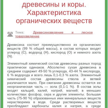
древесины и коры.
Характеристика
органических веществ
Тема:
Древесиноведение и лесное
товароведение
Древесина состоит преимущественно из органических
веществ (99 % общей массы), в состав которых входят
углерод (С), водород (Н), кислород (О) и немного азота
(N).
Элементный химический состав древесины разных пород
практически одинаков. Абсолютно сухая древесина в
среднем содержит 49-50 % углерода, 43-44 % кислорода,
6 % водорода и всего лишь 0,1-0,3 % азота. Элементный
химический состав древесины ствола и ветвей
различается мало. При сжигании древесины остается ее
неорганическая часть — зола (0,1-1 %). В состав золы
входят кальций, калий, натрий, магний; в меньших
количествах фосфор, сера и другие элементы. Большая
часть (75-90 %) образованных ими минеральных веществ
нерастворима в воде. Среди растворимых веществ
преобладают карбонаты калия и натрия, а среди