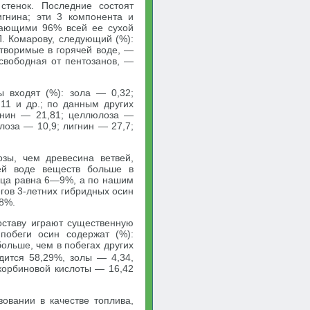
стенок. Последние состоят
гнина; эти 3 компонента и
дающими 96% всей ее сухой
П. Комарову, следующий (%):
створимые в горячей воде, —
 свободная от пентозанов, —
 входят (%): зола — 0,32;
11 и др.; по данным других
игнин — 21,81; целлюлоза —
лоза — 10,9; лигнин — 27,7;
зы, чем древесина ветвей,
чей воде веществ больше в
ница равна 6—9%, а по нашим
гов 3-летних гибридных осин
8%.
оставу играют существенную
побеги осин содержат (%):
больше, чем в побегах других
дится 58,29%, золы — 4,34,
скорбиновой кислоты — 16,42
овании в качестве топлива,