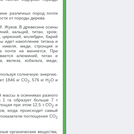
сине различных пород почти
ости от породы дерева.
М. Жуков. В древесине осины
ний, кальций, титан, хром,
й, цирконий, молибден, барий
ны идет накопление титана и
 никеля, меди, стронция и
та почти не меняется. При
вается алюминий, титан и
, железа, кобальта, меди,
спользуя солнечную энергию.
ет 1846 кг CO
, 576 кг Н
О и
2
2
 массы в осинниках разного
а 1 га образует больше 7 т
лощая при этом 12,5 т CO
и
2
ов, когда происходит самый
 показатели поглощения CO
2
жные органические вещества,