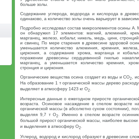
больше золы.
Содержание углерода, водорода и кислорода в древе
одинаково, а количество золы очень варьирует в зависим
Подробно исследовал состав микроэлементов осины А. 
он обнаружил 17 элементов: магний, алюминий, крем
марганец, железо, кобальт, никель, медь, цинк, стронци
и свинец. По мере старения в древесине здоровой оси
уменьшается количество алюминия, кремния, железа,
циркония, а содержание хрома, марганца и кобаль
поражении древесины сердцевинной гнилью накапли
марганец, а уменьшается количество кремния, хрома
стронция и циркония.
Органические вещества осина создает из воды и CO
, и
2
На образование 1 т органической массы дерево расходу
выделяет в атмосферу 1423 кг O
.
2
Интересные данные о ежегодном приросте органической
возраста. Осиновое насаждение в спелом возрасте н
органической массы (в абсолютно сухом состоянии), пог
выделяя 9,7 т O
. Именно в спелом возрасте осинник
2
большой прирост органической массы, наиболее высоки
и выделения в атмосферу O
.
2
Углерод, водород и кислород образуют в древесине сло