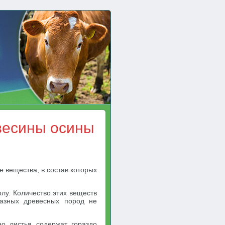
весины осины
 вещества, в состав которых
лу. Количество этих веществ
разных древесных пород не
но листья содержат гораздо