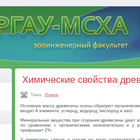
Химические свойства дре
Тема:
Осина
Основную массу древесины осины образуют органические
входят 4 элемента: углерод, водород, кислород и азот.
Минеральные вещества при сгорании древесины дают зо
по сравнению с органическими незначительно и у 
превышает 2%.
У древесины ствола и сучьев он мало различается, 