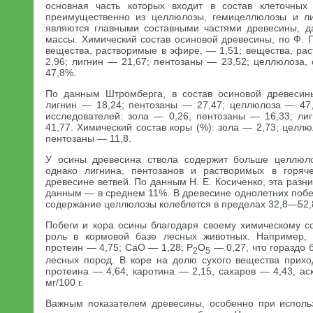
основная часть которых входит в состав клеточных 
преимущественно из целлюлозы, гемицеллюлозы и ли
являются главными составными частями древесины, 
массы. Химический состав осиновой древесины, по Ф. 
вещества, растворимые в эфире, — 1,51; вещества, ра
2,96; лигнин — 21,67; пентозаны — 23,52; целлюлоза,
47,8%.
По данным Штромберга, в состав осиновой древесины
лигнин — 18,24; пентозаны — 27,47; целлюлоза — 47,
исследователей: зола — 0,26, пентозаны — 16,33; л
41,77. Химический состав коры (%): зола — 2,73; целлю
пентозаны — 11,8.
У осины древесина ствола содержит больше целлюло
однако лигнина, пентозанов и растворимых в горя
древесине ветвей. По данным Н. Е. Косиченко, эта раз
данным — в среднем 11%. В древесине однолетних побе
содержание целлюлозы колеблется в пределах 32,8—52,
Побеги и кора осины благодаря своему химическому с
роль в кормовой базе лесных животных. Например, 
протеин — 4,75; CaO — 1,28; Р
O
— 0,27, что гораздо 
2
5
лесных пород. В коре на долю сухого вещества прихо
протеина — 4,64, каротина — 2,15, сахаров — 4,43, а
мг/100 г.
Важным показателем древесины, особенно при использ