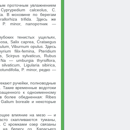
нным проточным увлажнением
yprypedium calceolus, С.
lata. В моховине по берегам
llorhiza trifida. Здесь же
, P. minor, папоротник —
убоких тенистых ущельях,
sa, Salix caprea, Crataegus
idulum, Viburnum opulus. Здесь
rium filix-femina, Pteridium
is, Scirpus sylvaticus, Rubus
 Na — umburgia thyrsiflora,
lvaticum, Ligularia sibirica,
rotundifolia, P. minor, редко —
стекают ручейки, полноводные
. Такие временные водотоки
бращенного к одноименному
в более обедненная: Ribes
s, Galium boreale и некоторые
ющее влияние на мезо — и
асто скапливаются туманы,
и. С кромками озер связаны
 на берегу оз. Карасьего