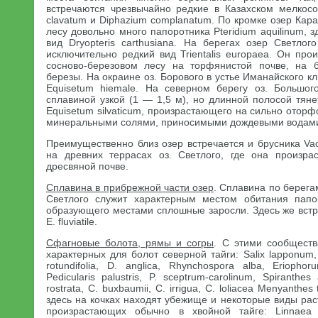
встречаются чрезвычайно редкие в Казахском мелкос
clavatum и Diphazium complanatum. По кромке озер Кара
лесу довольно много папоротника Pteridium aquilinum, 
вид Dryopteris carthusiana. На берегах озер Светлог
исключительно редкий вид Trientalis europaea. Он про
сосново-березовом лесу на торфянистой почве, на б
березы. На окраине оз. Борового в устье Иманайского к
Equisetum hiemale. На северном берегу оз. Большог
сплавиной узкой (1 — 1,5 м), но длинной полосой тян
Equisetum silvaticum, произрастающего на сильно отор
минеральными солями, приносимыми дождевыми водами
Преимущественно близ озер встречается и брусника Vacc
на древних террасах оз. Светлого, где она произра
дресвяной почве.
Сплавина в прибрежной части озер
. Сплавина по берега
Светлого служит характерным местом обитания папорот
образующего местами сплошные заросли. Здесь же встре
Е. fluviatile.
Сфагновые болота, рямы и согры
. С этими сообществ
характерных для болот северной тайги: Salix lapponum, 
rotundifolia, D. anglica, Rhynchospora alba, Eriophoru
Pedicularis palustris, P. sceptrum-carolinum, Spiranthe
rostrata, C. buxbaumii, C. irrigua, C. loliacea Menyanthes 
здесь на кочках находят убежище и некоторые виды рас
произрастающих обычно в хвойной тайге: Linnaea b