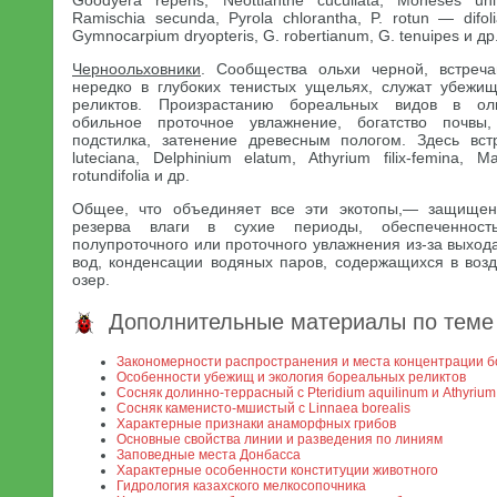
Goodyera repens, Neottianthe cucullata, Moneses unif
Ramischia secunda, Pyrola chlorantha, P. rotun — difo
Gymnocarpium dryopteris, G. robertianum, G. tenuipes и др
Черноольховники
. Сообщества ольхи черной, встреч
нередко в глубоких тенистых ущельях, служат убежи
реликтов. Произрастанию бореальных видов в ольх
обильное проточное увлажнение, богатство почвы
подстилка, затенение древесным пологом. Здесь встр
luteciana, Delphinium elatum, Athyrium filix-femina, Mat
rotundifolia и др.
Общее, что объединяет все эти экотопы,— защищен
резерва влаги в сухие периоды, обеспеченность
полупроточного или проточного увлажнения из-за выхода
вод, конденсации водяных паров, содержащихся в воз
озер.
Дополнительные материалы по теме
Закономерности распространения и места концентрации б
Особенности убежищ и экология бореальных реликтов
Сосняк долинно-террасный с Pteridium aquilinum и Athyrium f
Сосняк каменисто-мшистый с Linnaea borealis
Характерные признаки анаморфных грибов
Основные свойства линии и разведения по линиям
Заповедные места Донбасса
Характерные особенности конституции животного
Гидрология казахского мелкосопочника