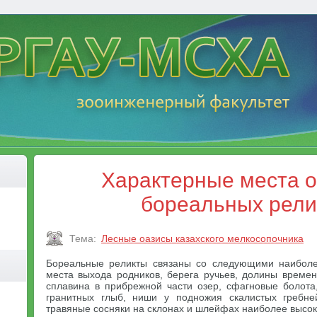
Характерные места 
бореальных рели
Тема:
Лесные оазисы казахского мелкосопочника
Бореальные реликты связаны со следующими наиболе
места выхода родников, берега ручьев, долины времен
сплавина в прибрежной части озер, сфагновые болот
гранитных глыб, ниши у подножия скалистых гребн
травяные сосняки на склонах и шлейфах наиболее высоки