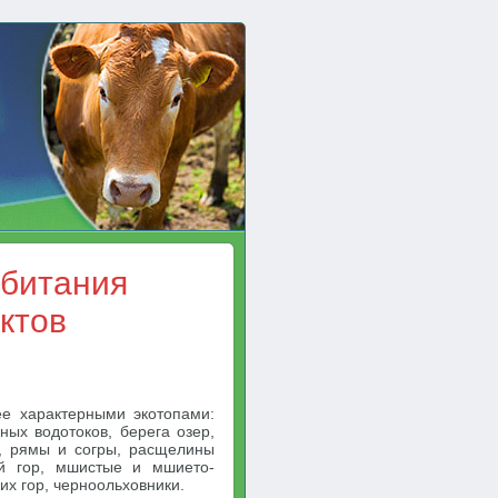
обитания
ктов
е характерными экотопами:
ных водотоков, берега озер,
а, рямы и согры, расщелины
ей гор, мшистые и мшието-
х гор, черноольховники.