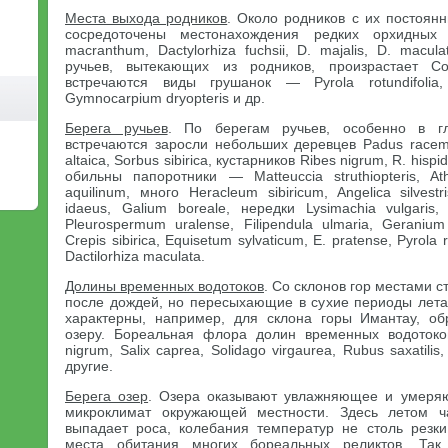
Места выхода родников
. Около родников с их постоя
сосредоточены местонахождения редких орхидных C
macranthum, Dactylorhiza fuchsii, D. majalis, D. macu
ручьев, вытекающих из родников, произрастает Cora
встречаются виды грушанок — Pyrola rotundifolia
Gymnocarpium dryopteris и др.
Берега ручьев
. По берегам ручьев, особенно в гл
встречаются заросли небольших деревцев Padus racemo
altaica, Sorbus sibirica, кустарников Ribes nigrum, R. hisp
обильны папоротники — Matteuccia struthiopteris, Athy
aquilinum, много Heracleum sibiricum, Angelica silvestr
idaeus, Galium boreale, нередки Lysimachia vulgaris,
Pleurospermum uralense, Filipendula ulmaria, Geranium si
Crepis sibirica, Equisetum sylvaticum, E. pratense, Pyrola 
Dactilorhiza maculata.
Долины временных водотоков
. Со склонов гор местами 
после дождей, но пересыхающие в сухие периоды лета
характерны, например, для склона горы Имантау, о
озеру. Бореальная флора долин временных водотоко
nigrum, Salix caprea, Solidago virgaurea, Rubus saxatili
другие.
Берега озер
. Озера оказывают увлажняющее и умеря
микроклимат окружающей местности. Здесь летом ч
выпадает роса, колебания температур не столь резк
места обитания многих бореальных реликтов. Так,