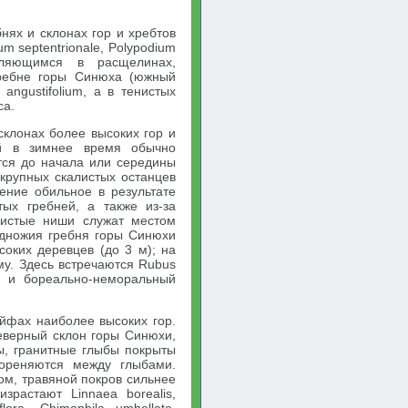
нях и склонах гор и хребтов
m septentrionale, Polypodium
поселяющимся в расщелинах,
гребне горы Синюха (южный
 angustifolium, а в тенистых
ca.
склонах более высоких гор и
ей в зимнее время обычно
ется до начала или середины
крупных скалистых останцев
ение обильное в результате
тых гребней, а также из-за
нистые ниши служат местом
одножия гребня горы Синюхи
соких деревцев (до 3 м); на
у. Здесь встречаются Rubus
ina и бореально-неморальный
йфах наиболее высоких гор.
северный склон горы Синюхи,
ы, гранитные глыбы покрыты
ореняются между глыбами.
м, травяной покров сильнее
зрастают Linnaea borealis,