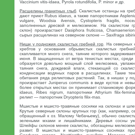
Vaccinium vitis-idaea, Pyrola rotundifolia, P. minor и др.
Расщелины гранитных глыб
. Скалистые останцы на греб
дают приют Rubus idaeus, а также папоротникам Aspleniu
vulgare, Woodsia ilvensis, Cystopteris fragilis, 
заполненных дресвой и мелкоземом. На скалистом 
склон) произрастают Dasiphora fruticosa, Chamaenerion
сырых расщелинах на северном склоне — Saxifraga sibiri
Ниши у подножия скалистых гребней гор
. На северных 
хребтов у основания обрывистых скалистых гребн
скапливается много снега, таяние которого задержива
июня. В защищенных от ветра тенистых местах, среди 
образуется довольно мощный слой мелкозема, увлажн
таяния снега, дождевой влаги, стекающей со скалис
конденсации водяных паров в расщелинах. Такие те
обитания ряда реликтовых растений. Так, в нишах у п
произрастает Juniperus communis в виде кустов и невы
более открытых местах он принимает стланиковую форм
idaeus, Ribes nigrum, папоротники Athyrium filix-fem
реликт — папоротник Dryopteris filix-mas.
Мшистые и мшисто-травяные сосняки на склонах и шле
Крутые северные склоны крупных гор (как, например, 
обращенный к оз. Малому Чебачьему), обычно скалист
зелеными мхами и лишайниками. Деревья сосны ук
Шлейфы склонов менее скалисты, обогащены мелкоземо
развит. В мшистых и мшисто-травяных сосняках прои