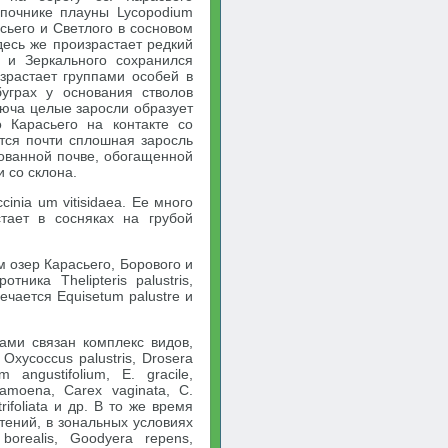
опочнике плауны Lycopodium
сьего и Светлого в сосновом
здесь же произрастает редкий
о и Зеркального сохранился
израстает группами особей в
уграх у основания стволов
люча целые заросли образует
о Карасьего на контакте со
ется почти сплошная заросль
фованной почве, обогащенной
 со склона.
inia um vitisidaea. Ее много
стает в сосняках на грубой
м озер Карасьего, Борового и
ника Thelipteris palustris,
чается Equisetum palustre и
ами связан комплекс видов,
Oxycoccus palustris, Drosera
m angustifolium, E. gracile,
s amoena, Carex vaginata, C.
trifoliata и др. В то же время
тений, в зональных условиях
orealis, Goodyera repens,