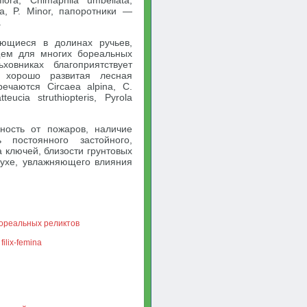
lora, Chimaphila umbellata,
lia, P. Minor, папоротники —
.
ающиеся в долинах ручьев,
щем для многих бореальных
овниках благоприятствует
, хорошо развитая лесная
ечаются Circaea alpina, С.
teucia struthiopteris, Pyrola
ность от пожаров, наличие
 постоянного застойного,
 ключей, близости грунтовых
духе, увлажняющего влияния
ореальных реликтов
ilix-femina