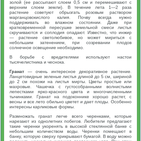
золой (ее рассыпают слоем 0,5 см и перемешивают с
верхним слоем земли). В течение лета 1—2 раза
растение советуют обрызгать розовым раствором
марганцовокислого калия. Почву всегда нужно
поддерживать во влажном состоянии. Даже при
кратковременной пересушке земельной смеси листья
скручиваются и соплодия опадают. Известно, что инжир
— растение светолюбивое, но может мириться с
небольшим затенением, при созревании плодов
солнечное освещение необходимо.
В борьбе с вредителями используют настои
тысячелистника и чеснока.
Гранат
— очень интересное декоративное растение.
Ланцетовидные зеленые листья длиной до 5 см, шириной
до 2 см похожи на листья мирты. Цветы простые или
махровые. Чашечка с густособранными волнистыми
лепестками ярко-красного цвета и многочисленными
тычинками. Гранат на подоконнике хорошо растет, с
весны и все лето обильно цветет и дает плоды. Особенно
интересны карликовые формы.
Размножать гранат легче всего черенками, которые
нарезают из однолетних побегов. Любители предлагают
такие черенки укоренять в высокой стеклянной банке с
небольшим количеством воды. Черенки помещают в
банку, которую сверху прикрывают бумагой. В воду можно