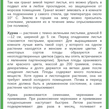
Так как гранат зимой теряет листья, его можно убрать в
подвал или в любое прохладное, но защищенное от
морозов помещение. Гранат может зимовать и в комнате
на подоконнике у самого стекла, где температура около
10° С. Землю в горшке на зиму можно присыпать
опилками, увлажняя их в течение зимы опрыскиванием
(не поливом).
Хурма
— растение с темно-зелеными листьями, длиной 8
—12 см, шириной до 5 см. Перед опадением листья
становятся пестрыми, краснеют. Для выращивания в
комнате лучше взять такой сорт, у которого на одном
растении находятся и женские и мужские цветки. У
некоторых сортов плоды образуются из
неоплодотворенных цветков (здесь мы опять встречаемся
с явлением партенокарпии). Зрелые плоды оранжевого
или красного цвета, массой до 200 граммов, очень
декоративны и долго держатся на ветках даже после
опадения листьев. Плоды содержат много полезных
веществ. Хотя хурма и листопадное растение, она не
требует зимой холодного помещения. Почва в период
покоя должна быть в увлажненном состоянии, а само
растение часто опрыскивают.
Хурма размножается семенами, черенками и
прививками. При размножении черенками и прививками
плодоношение наступает быстрее. Летом растения
подкармливают два раза в месяц, поливают и