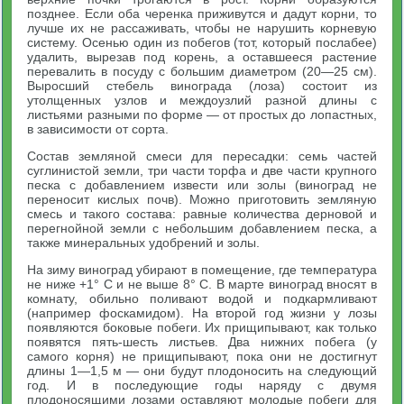
позднее. Если оба черенка приживутся и дадут корни, то
лучше их не рассаживать, чтобы не нарушить корневую
систему. Осенью один из побегов (тот, который послабее)
удалить, вырезав под корень, а оставшееся растение
перевалить в посуду с большим диаметром (20—25 см).
Выросший стебель винограда (лоза) состоит из
утолщенных узлов и междоузлий разной длины с
листьями разными по форме — от простых до лопастных,
в зависимости от сорта.
Состав земляной смеси для пересадки: семь частей
суглинистой земли, три части торфа и две части крупного
песка с добавлением извести или золы (виноград не
переносит кислых почв). Можно приготовить земляную
смесь и такого состава: равные количества дерновой и
перегнойной земли с небольшим добавлением песка, а
также минеральных удобрений и золы.
На зиму виноград убирают в помещение, где температура
не ниже +1° С и не выше 8° С. В марте виноград вносят в
комнату, обильно поливают водой и подкармливают
(например фоскамидом). На второй год жизни у лозы
появляются боковые побеги. Их прищипывают, как только
появятся пять-шесть листьев. Два нижних побега (у
самого корня) не прищипывают, пока они не достигнут
длины 1—1,5 м — они будут плодоносить на следующий
год. И в последующие годы наряду с двумя
плодоносящими лозами оставляют молодые побеги для