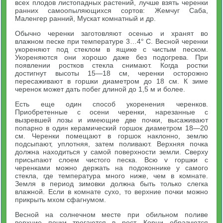
всех плодов листопадных растений, лучше взять черенки
ранних самоопыляющихся сортов: Жемчуг Саба,
Маленгер ранний, Мускат комнатный и др.
Обычно черенки заготовляют осенью и хранят во
влажном песке при температуре 3…4° С. Весной черенки
укореняют под стеклом в ящике с чистым песком.
Укореняются они хорошо даже без подогрева. При
появлении ростков стекла снимают. Когда ростки
достигнут высоты 15—18 см, черенки осторожно
пересаживают в горшки диаметром до 18 см. К зиме
черенок может дать побег длиной до 1,5 м и более.
Есть еще один способ укоренения черенков.
Приобретенные с осени черенки, нарезанные с
вызревшей лозы и имеющие две почки, высаживают
попарно в один керамический горшок диаметром 18—20
см. Черенки помещают в горшок наклонно, землю
подсыпают, уплотняя, затем поливают. Верхняя почка
должна находиться у самой поверхности земли. Сверху
присыпают слоем чистого песка. Всю v горшки с
черенками можно держать на подоконнике у самого
стекла, где температура много ниже, чем в комнате.
Земля в период зимовки должна быть только слегка
влажной. Если в комнате сухо, то верхние почки можно
прикрыть мхом сфагнумом.
Весной на солнечном месте при обильном поливе
верхние почки трогаются в рост. Корни образуются