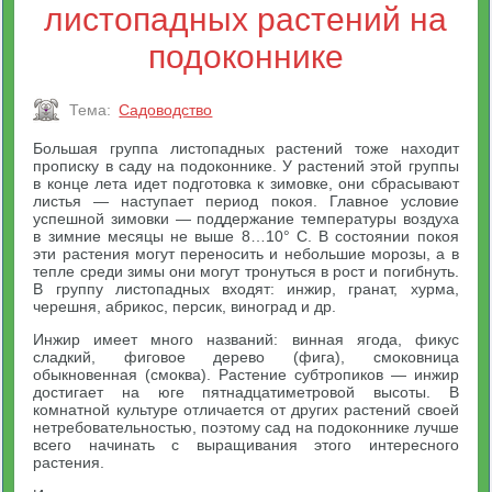
листопадных растений на
подоконнике
Тема:
Садоводство
Большая группа листопадных растений тоже находит
прописку в саду на подоконнике. У растений этой группы
в конце лета идет подготовка к зимовке, они сбрасывают
листья — наступает период покоя. Главное условие
успешной зимовки — поддержание температуры воздуха
в зимние месяцы не выше 8…10° С. В состоянии покоя
эти растения могут переносить и небольшие морозы, а в
тепле среди зимы они могут тронуться в рост и погибнуть.
В группу листопадных входят: инжир, гранат, хурма,
черешня, абрикос, персик, виноград и др.
Инжир имеет много названий: винная ягода, фикус
сладкий, фиговое дерево (фига), смоковница
обыкновенная (смоква). Растение субтропиков — инжир
достигает на юге пятнадцатиметровой высоты. В
комнатной культуре отличается от других растений своей
нетребовательностью, поэтому сад на подоконнике лучше
всего начинать с выращивания этого интересного
растения.