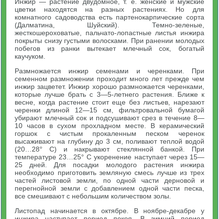
Инжир — растение двудомное, т. е. женские и мужские
цветки находятся на разных растениях. Но для
комнатного садоводства есть партенокарпические сорта
(Далматина, Шуйский). Темно-зеленые,
жесткошероховатые, пальчато-лопастные листья инжира
покрыты снизу густыми волосками. При ранении молодых
побегов из ранки вытекает млечный сок, богатый
каучуком.
Размножается инжир семенами и черенками. При
семенном размножении проходит много лет прежде чем
инжир зацветет. Инжир хорошо размножается черенками,
которые лучше брать с 3—5-летнего растения. Ближе к
весне, когда растение стоит еще без листьев, нарезают
черенки длиной 12—15 см, фильтровальной бумагой
убирают млечный сок и подсушивают срез в течение 8—
10 часов в сухом прохладном месте. В керамический
горшок с чистым прокаленным песком черенок
высаживают на глубину до 3 см, поливают теплой водой
(20…28° С) и накрывают стеклянной банкой. При
температуре 23…25° С укоренение наступает через 15—
25 дней. Для посадки молодого растения инжира
необходимо приготовить земляную смесь лучше из трех
частей листовой земли, по одной части дерновой и
перегнойной земли с добавлением одной части песка,
все смешивают с небольшим количеством золы.
Листопад начинается в октябре. В ноябре-декабре у
инжира наступает период покоя. В зимний период