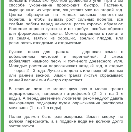
положить несколько кусочков древесного угля. При этом
способе укоренение происходит быстро. Растения,
выращенные из черенков, зацветают уже на второй год.
Цветки образуются на концах сильных однолетних
побегов, а чтобы вызвать рост сильных побегов, все
слабые побеги перед началом роста коротко обрезают.
Растение хорошо кустится и не требует особых обрезок
для формирования кроны. Можно выращивать гранат и
из семян, взятых из хороших, зрелых плодов, или
размножать отводками и отпрысками.
Лучшая почва для граната — дерновая земля с
добавлением листовой и перегнойной. В смесь
добавляют немного песку и толченого древесного угля.
Молодые растения пересаживают каждый год, а старые
— через 2—3 года. Лучше это делать или поздней осенью
или ранней весной. Зимой гранат листья сбрасывает,
ранней весной они быстро отрастают.
В течение лета не менее двух раз в месяц гранат
подкармливают, например нитрофоской (2—3 г на 1 л
воды). А перед цветением любители рекомендуют давать
внекорневую подкормку путем опрыскивания раствором
мочевины (1 г на 1 л воды).
Полив должен быть равномерным. Земля сверху не
должна пересыхать, а в поддоне вода не должна долго
застаиваться.