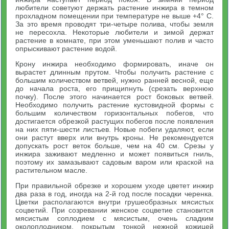
любители советуют держать растение инжира в темном
прохладном помещении при температуре не выше +4° С.
За это время проводят три-четыре полива, чтобы земля
не пересохла. Некоторые любители и зимой держат
растение в комнате, при этом уменьшают полив и часто
опрыскивают растение водой.
Крону инжира необходимо формировать, иначе он
вырастет длинным прутом. Чтобы получить растение с
большим количеством ветвей, нужно ранней весной, еще
до начала роста, его прищипнуть (срезать верхнюю
почку). После этого начинается рост боковых ветвей.
Необходимо получить растение кустовидной формы с
большим количеством горизонтальных побегов, что
достигается обрезкой растущих побегов после появления
на них пяти-шести листьев. Новые побеги удаляют, если
они растут вверх или внутрь кроны. Не рекомендуется
допускать рост веток больше, чем на 40 см. Срезы у
инжира заживают медленно и может появиться гниль,
поэтому их замазывают садовым варом или краской на
растительном масле.
При правильной обрезке и хорошем уходе цветет инжир
два раза в год, иногда на 2-й год после посадки черенка.
Цветки располагаются внутри грушеобразных мясистых
соцветий. При созревании женское соцветие становится
мясистым соплодием с мясистым, очень сладким
околоплодником, покрытым тонкой нежной кожицей