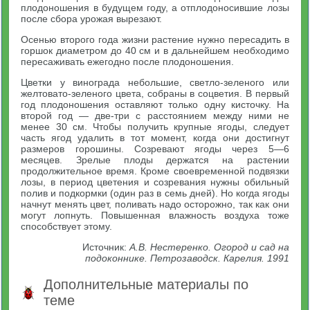
плодоношения в будущем году, а отплодоносившие лозы
после сбора урожая вырезают.
Осенью второго года жизни растение нужно пересадить в
горшок диаметром до 40 см и в дальнейшем необходимо
пересаживать ежегодно после плодоношения.
Цветки у винограда небольшие, светло-зеленого или
желтовато-зеленого цвета, собраны в соцветия. В первый
год плодоношения оставляют только одну кисточку. На
второй год — две-три с расстоянием между ними не
менее 30 см. Чтобы получить крупные ягоды, следует
часть ягод удалить в тот момент, когда они достигнут
размеров горошины. Созревают ягоды через 5—6
месяцев. Зрелые плоды держатся на растении
продолжительное время. Кроме своевременной подвязки
лозы, в период цветения и созревания нужны обильный
полив и подкормки (один раз в семь дней). Но когда ягоды
начнут менять цвет, поливать надо осторожно, так как они
могут лопнуть. Повышенная влажность воздуха тоже
способствует этому.
Источник:
А.В. Нестеренко. Огород и сад на
подоконнике. Петрозаводск. Карелия. 1991
Дополнительные материалы по
теме