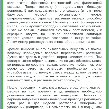
зеленоватой, бронзовой, красноватой или фиолетовой
окраски. Плоды (соплодия) представляют большую
ценность. В них содержится много сахаров (в том числе
фруктоза, глюкоза), органических кислот,
микроэлементов. Взрослое растение инжира способно
давать два урожая в сезон. Первый урожай формируется
из спящих зимующих соплодий и созревает к концу июня.
В это же время начинается активный рост побегов, и к
середине августа на инжире появляются соплодия
второго урожая, которые созревают в конце сентября.
Летом инжир размещают на окнах, обращенных на юг.
Урожай выносит много питательных веществ из почвы,
поэтому необходимо вовремя пересаживать растения.
Лучше это делать в декабре, перед началом роста. При
посадке важно обратить внимание на два обстоятельства:
во-первых, не советуют сажать растение глубже, чем оно
росло до этого и, во-вторых, необходимо плотно
утрамбовывать почвенную смесь между комом земли и
стенками сосуда, чтобы не осталось пустот, где корни
начинают гнить, и растение может погибнуть.
После пересадки питательных веществ растению хватает
месяца на три, поэтому в дальнейшем необходимо
дополнительное питание — подкормки. Начиная с
периода набухания почек подкормки проводят регулярно,
один раз в две недели раствором минеральных
удобрений (например, 5 г аммофоски на 1 л воды), или