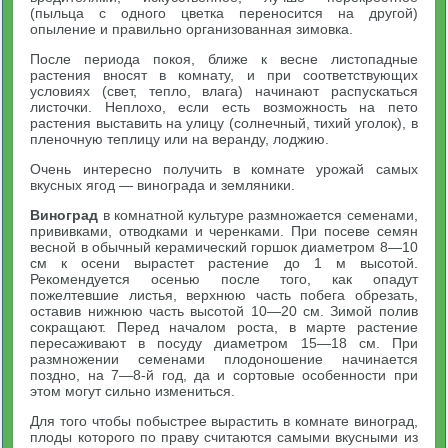
(пыльца с одного цветка переносится на другой)
опыление и правильно организованная зимовка.
После периода покоя, ближе к весне листопадные
растения вносят в комнату, и при соответствующих
условиях (свет, тепло, влага) начинают распускаться
листочки. Неплохо, если есть возможность на пето
растения выставить на улицу (солнечный, тихий уголок), в
пленочную теплицу или на веранду, лоджию.
Очень интересно получить в комнате урожай самых
вкусных ягод — винограда и земляники.
Виноград
в комнатной культуре размножается семенами,
прививками, отводками и черенками. При посеве семян
весной в обычный керамический горшок диаметром 8—10
см к осени вырастет растение до 1 м высотой.
Рекомендуется осенью после того, как опадут
пожелтевшие листья, верхнюю часть побега обрезать,
оставив нижнюю часть высотой 10—20 см. Зимой полив
сокращают. Перед началом роста, в марте растение
пересаживают в посуду диаметром 15—18 см. При
размножении семенами плодоношение начинается
поздно, на 7—8-й год, да и сортовые особенности при
этом могут сильно измениться.
Для того чтобы побыстрее вырастить в комнате виноград,
плоды которого по праву считаются самыми вкусными из