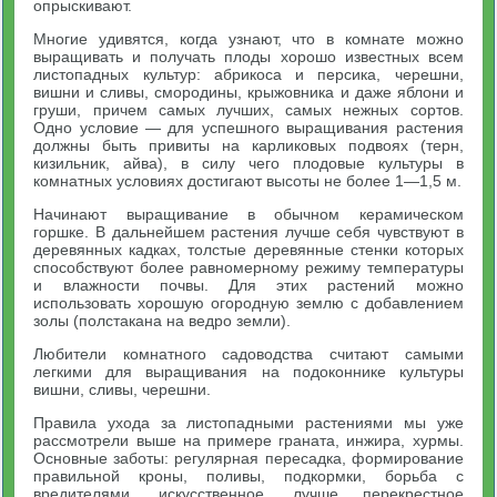
опрыскивают.
Многие удивятся, когда узнают, что в комнате можно
выращивать и получать плоды хорошо известных всем
листопадных культур: абрикоса и персика, черешни,
вишни и сливы, смородины, крыжовника и даже яблони и
груши, причем самых лучших, самых нежных сортов.
Одно условие — для успешного выращивания растения
должны быть привиты на карликовых подвоях (терн,
кизильник, айва), в силу чего плодовые культуры в
комнатных условиях достигают высоты не более 1—1,5 м.
Начинают выращивание в обычном керамическом
горшке. В дальнейшем растения лучше себя чувствуют в
деревянных кадках, толстые деревянные стенки которых
способствуют более равномерному режиму температуры
и влажности почвы. Для этих растений можно
использовать хорошую огородную землю с добавлением
золы (полстакана на ведро земли).
Любители комнатного садоводства считают самыми
легкими для выращивания на подоконнике культуры
вишни, сливы, черешни.
Правила ухода за листопадными растениями мы уже
рассмотрели выше на примере граната, инжира, хурмы.
Основные заботы: регулярная пересадка, формирование
правильной кроны, поливы, подкормки, борьба с
вредителями, искусственное, лучше перекрестное