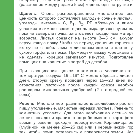
(расстояние между рядами 5 см) корнеплоды петрушки и
Щавель
. Очень распространенное многолетнее ов
ценность которого составляют молодые сочные листья.
углеводы, витамины С, В
, В
, РР, яблочную и лимо
1
2
условиях в зимнее время щавель выращивают путем вы
пока не замерзла почва, заготовляют посадочный матер
возраста. Листья срезают на высоте 3—5 см, аккура
верхушечную почку. Чтобы за период хранения корневи
их лучше с небольшим количеством земли и плотно у
сухого торфа или песка. Промежутки между корешками з
не сделать, корешки загнивают изнутри. Подготовл
помещают на хранение в погреб до декабря.
При выращивании щавеля в комнатных условиях его
температуре воздуха 16…18° С можно обрезать листо
дней. Вторую срезку проводят через 15—20 дней по
отрастания листочков после каждой срезки необхо
раствором минеральных удобрений (2 г огородной с
воды).
Ревень
. Многолетнее травянистое влаголюбивое растени
пищу утолщенные, мясистые черешки листьев. Ревень т
комнатных условиях. Для этого необходимо осенью з
летних посадок и хранить в погребе вместе с картофел
время у ревеня проходит период покоя. Корневища р
(глубиной не менее 20—25 см) или в керамический г
так, чтобы почки оставались у поверхности земли. Ч