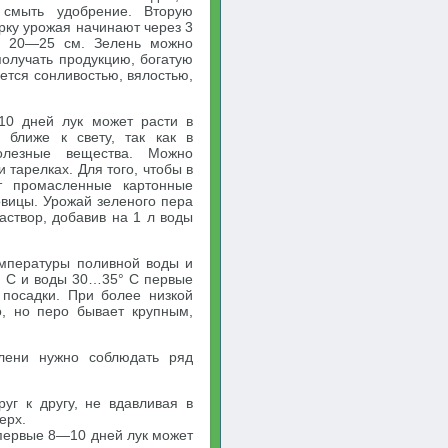
 смыть удобрение. Вторую
рку урожая начинают через 3
й 20—25 см. Зелень можно
получать продукцию, богатую
ается сонливостью, вялостью,
10 дней лук может расти в
 ближе к свету, так как в
олезные вещества. Можно
 тарелках. Для того, чтобы в
ют промасленные картонные
овицы. Урожай зеленого пера
аствор, добавив на 1 л воды
температуры поливной воды и
° С и воды 30…35° С первые
 посадки. При более низкой
о, но перо бывает крупным,
лени нужно соблюдать ряд
уг к другу, не вдавливая в
ерх.
 первые 8—10 дней лук может