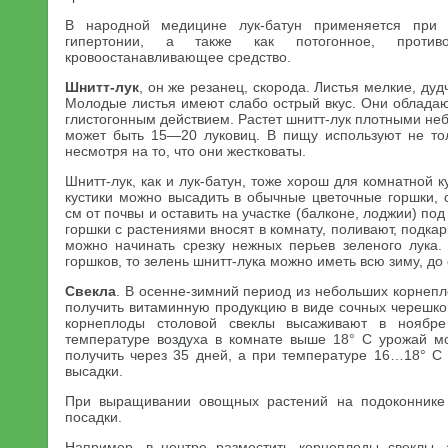
В народной медицине лук-батун применяется при д
гипертонии, а также как потогонное, противо
кровоостанавливающее средство.
Шнитт-лук
, он же резанец, скорода. Листья мелкие, дуд
Молодые листья имеют слабо острый вкус. Они облада
глистогонным действием. Растет шнитт-лук плотными неб
может быть 15—20 луковиц. В пищу используют не тол
несмотря на то, что они жестковаты.
Шнитт-лук, как и лук-батун, тоже хорош для комнатной 
кустики можно высадить в обычные цветочные горшки, 
см от почвы и оставить на участке (балконе, лоджии) по
горшки с растениями вносят в комнату, поливают, подка
можно начинать срезку нежных перьев зеленого лука. 
горшков, то зелень шнитт-лука можно иметь всю зиму, до
Свекла
. В осенне-зимний период из небольших корнеп
получить витаминную продукцию в виде сочных черешко
корнеплоды столовой свеклы высаживают в ноябр
температуре воздуха в комнате выше 18° С урожай м
получить через 35 дней, а при температуре 16…18° 
высадки.
При выращивании овощных растений на подоконнике
посадки.
Например, в центре разместить корнеплоды свеклы