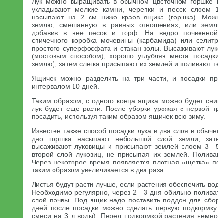
Лук можно выращивать в обычном цветочном горшке и
укладывают мелкие камни, черепки и песок слоем 
насыпают на 2 см ниже краев ящика (горшка). Мож
землю, смешанную в равных отношениях, или землю
добавив в нее песок и торф. На ведро почвенной
спичечного коробка мочевины (карбамида) или селит
простого суперфосфата и стакан золы. Высаживают лук
(мостовым способом), хорошо углубляя места посадк
землю), затем слегка присыпают их землей и поливают те
Ящичек можно разделить на три части, и посадки пр
интервалом 10 дней.
Таким образом, с одного конца ящика можно будет сни
лук будет еще расти. После уборки урожая с первой т
посадить, используя таким образом ящичек всю зиму.
Известен также способ посадки лука в два слоя в обыч
дно горшка насыпают небольшой слой земли, зат
высаживают луковицы и присыпают землей слоем 3—
второй слой луковиц, не присыпая их землей. Полива
Через некоторое время появляется плотная «щетка» пе
таким образом увеличивается в два раза.
Листья будут расти лучше, если растения обеспечить в
Необходимо регулярно, через 2—3 дня обильно поливат
слой почвы. Под ящик надо поставить поддон для сб
дней после посадки можно сделать первую подкормку
смеси на 3 л воды). Перед подкормкой растения немно