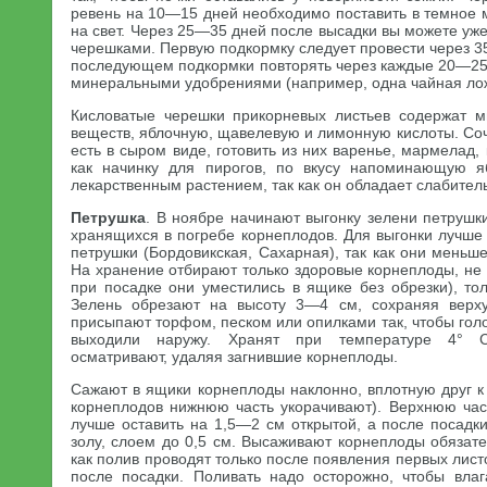
ревень на 10—15 дней необходимо поставить в темное м
на свет. Через 25—35 дней после высадки вы можете у
черешками. Первую подкормку следует провести через 3
последующем подкормки повторять через каждые 20—25
минеральными удобрениями (например, одна чайная лож
Кисловатые черешки прикорневых листьев содержат м
веществ, яблочную, щавелевую и лимонную кислоты. Со
есть в сыром виде, готовить из них варенье, мармелад, 
как начинку для пирогов, по вкусу напоминающую я
лекарственным растением, так как он обладает слабител
Петрушка
. В ноябре начинают выгонку зелени петрушк
хранящихся в погребе корнеплодов. Для выгонки лучше
петрушки (Бордовикская, Сахарная), так как они мень
На хранение отбирают только здоровые корнеплоды, не
при посадке они уместились в ящике без обрезки), т
Зелень обрезают на высоту 3—4 см, сохраняя верх
присыпают торфом, песком или опилками так, чтобы гол
выходили наружу. Хранят при температуре 4° С
осматривают, удаляя загнившие корнеплоды.
Сажают в ящики корнеплоды наклонно, вплотную друг к
корнеплодов нижнюю часть укорачивают). Верхнюю час
лучше оставить на 1,5—2 см открытой, а после посадк
золу, слоем до 0,5 см. Высаживают корнеплоды обязат
как полив проводят только после появления первых листо
после посадки. Поливать надо осторожно, чтобы вла