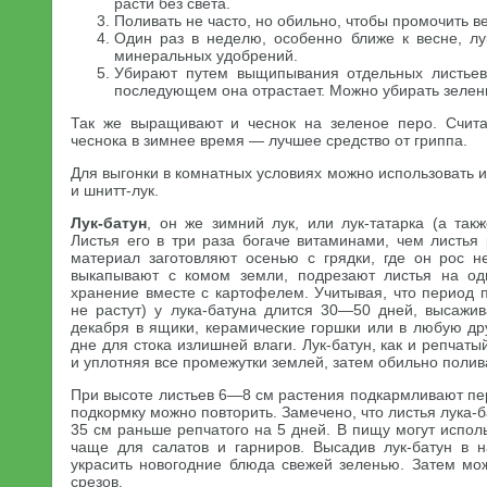
расти без света.
Поливать не часто, но обильно, чтобы промочить в
Один раз в неделю, особенно ближе к весне, л
минеральных удобрений.
Убирают путем выщипывания отдельных листьев 
последующем она отрастает. Можно убирать зелень
Так же выращивают и чеснок на зеленое перо. Счита
чеснока в зимнее время — лучшее средство от гриппа.
Для выгонки в комнатных условиях можно использовать и
и шнитт-лук.
Лук-батун
, он же зимний лук, или лук-татарка (а так
Листья его в три раза богаче витаминами, чем листья
материал заготовляют осенью с грядки, где он рос 
выкапывают с комом земли, подрезают листья на од
хранение вместе с картофелем. Учитывая, что период п
не растут) у лука-батуна длится 30—50 дней, высажи
декабря в ящики, керамические горшки или в любую др
дне для стока излишней влаги. Лук-батун, как и репчат
и уплотняя все промежутки землей, затем обильно полив
При высоте листьев 6—8 см растения подкармливают пе
подкормку можно повторить. Замечено, что листья лука-
35 см раньше репчатого на 5 дней. В пищу могут исполь
чаще для салатов и гарниров. Высадив лук-батун в 
украсить новогодние блюда свежей зеленью. Затем мо
срезов.