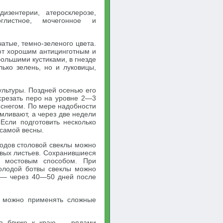
изентерии, атеросклерозе,
глистное, мочегонное и
чатые, темно-зеленого цвета.
ют хорошим антицинготным и
ольшими кустиками, в гнезде
ько зелень, но и луковицы,
культуры. Поздней осенью его
срезать перо на уровне 2—3
д снегом. По мере надобности
рмливают, а через две недели
Если подготовить несколько
 самой весны.
лодов столовой свеклы можно
вых листьев. Сохранившиеся
е мостовым способом. При
олодой ботвы свеклы можно
С — через 40—50 дней после
 можно применять сложные
, а ближе к краю — рядами