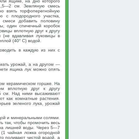
ли ящике, на дно которого
1,5—2 см. Земляную смесь
но взять торфоперегнойную
 с плодородного участка,
 смеси добавить половину
ры, один спичечный коробок
овицы вплотную друг к другу
и (не вдавливая луковицы в
плой (40° С) водой.
оводить в каждую из них с
мать урожай, а на другом —
рети ящика лук можно опять
ном керамическом горшке. На
ем вплотную друг к другу
5 см. Над ними высаживают
ют как комнатные растения.
рьев зеленого лука, урожай
одой и минеральными солями.
ь так, чтобы промочить весь
ора лишней воды. Через 5—7
 (1 чайная ложка огородной
го поливают чистой водой, а