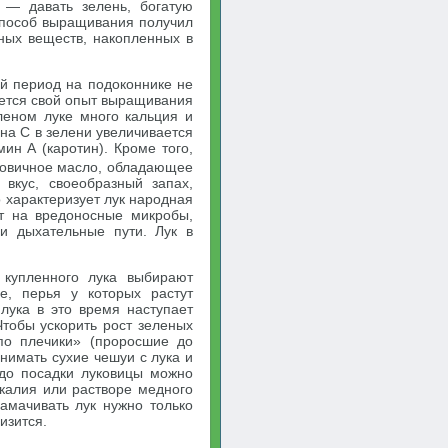
 — давать зелень, богатую
 способ выращивания получил
ьных веществ, накопленных в
ий период на подоконнике не
ается свой опыт выращивания
леном луке много кальция и
на С в зелени увеличивается
ин А (каротин). Кроме того,
ковичное масло, обладающее
вкус, своеобразный запах,
о характеризует лук народная
ют на вредоносные микробы,
и дыхательные пути. Лук в
 купленного лука выбирают
е, перья у которых растут
 лука в это время наступает
Чтобы ускорить рост зеленых
по плечики» (проросшие до
нимать сухие чешуи с лука и
 до посадки луковицы можно
 калия или растворе медного
амачивать лук нужно только
изится.