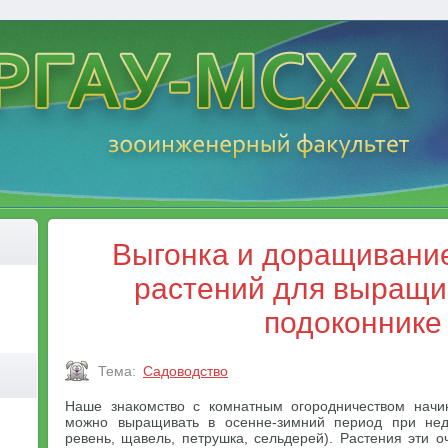
Выгонка и доращивани
растений для выращи
подоконнике
Тема:
Садоводство
Наше знакомство с комнатным огородничеством начин
можно выращивать в осенне-зимний период при недос
ревень, щавель, петрушка, сельдерей). Растения эти 