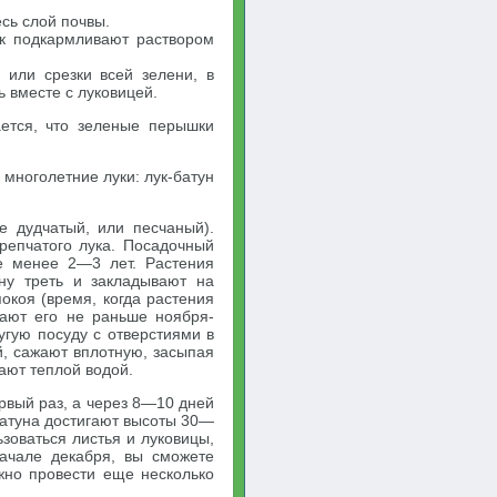
есь слой почвы.
ук подкармливают раствором
или срезки всей зелени, в
 вместе с луковицей.
ется, что зеленые перышки
 многолетние луки: лук-батун
же дудчатый, или песчаный).
 репчатого лука. Посадочный
не менее 2—3 лет. Растения
ну треть и закладывают на
окоя (время, когда растения
вают его не раньше ноября-
угую посуду с отверстиями в
ый, сажают вплотную, засыпая
ают теплой водой.
рвый раз, а через 8—10 дней
батуна достигают высоты 30—
зоваться листья и луковицы,
начале декабря, вы сможете
жно провести еще несколько