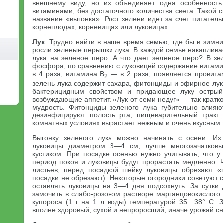
внешнему виду, но их объединяет одна особенность
витаминами, без достаточного количества света. Такой
название «выгонка». Рост зелени идет за счет питател
корнеплодах, корневищах или луковицах.
Лук
. Трудно найти в наше время семью, где бы в зимн
росли зеленые перышки лука. В каждой семье накаплив
лука на зеленое перо. А что дает зеленое перо? В зе
фосфора, по сравнению с луковицей содержание витами
в 4 раза, витамина В
— в 2 раза, появляется провитам
2
зелень лука содержит сахара, фитонциды и эфирное лу
бактерицидным свойством и придающее луку острый 
возбуждающие аппетит. «Лук от семи недуг» — так кратк
мудрость. Фитонциды зеленого лука губительно влия
дезинфицируют полость рта, пищеварительный тракт 
комнатных условиях вырастает нежным и очень вкусным.
Выгонку зеленого лука можно начинать с осени. Из
луковицы диаметром 3—4 см, лучше многозачатковы
кустиком. При посадке осенью нужно учитывать, что у
период покоя и луковицы будут прорастать медленно. 
листьев, перед посадкой шейку луковицы обрезают «
посадки не обрезают). Некоторые огородники советуют с
оставлять луковицы на 3—4 дня подсохнуть. За сутки
замочить в слабо-розовом растворе марганцовокислого
купороса (1 г на 1 л воды) температурой 35…38° С. З
вполне здоровый, сухой и непроросший, иначе урожай сн