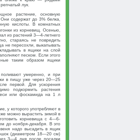
 репчатый лук.
ощное растение, основную
 Они содержат до 3% белка,
нную кислоты. В комнатных
гонки из корневищ. Осенью,
иал из растений 3—4-летнего
тно, стараясь не повредить
ща не пересохли, выкапывать
кладывать в ящики на слой
аполняют песком. Если этого
енные таким образом ящики
 поливают умеренно, и при
чки в пищу уже через 20—25
сле первой. Для ускорения
димо подкормить растения
меси или фоскамида на 1 л
е, у которого употребляют в
оже можно вырастить зимой в
аготовить корневища с 4—6-
ем до ноября-декабря. В это
евеня надо высадить в ящик
оршок (диаметром 18—20 см)
ерез 3—4 дня после посадки