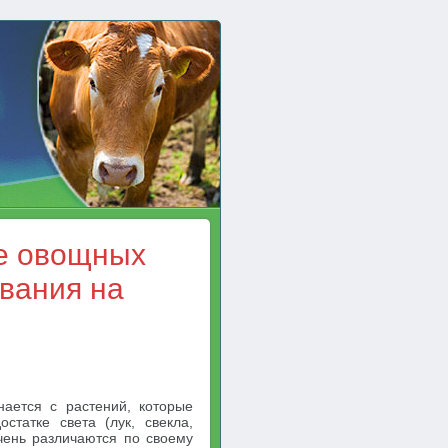
е овощных
вания на
ается с растений, которые
татке света (лук, свекла,
очень различаются по своему