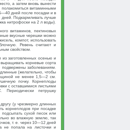
есто, а затем вновь вынести
же полакомиться витаминными
5—40 дней после посадки и в
 дней. Подкармливать лучше
ка нитрофоски на 2 л воды).
ного витаминов, пектиновых
чные вкусные черешки можно
кисель, компот, использовать
блочную. Ревень считают и
ьным свойством.
и из заготовленных осенью и
 выращивать корневые сорта
ше подвержены заболеваниям.
 длинные (желательно, чтобы
олщиной не менее 1,5—2 см.
ушечную почку. Корнеплоды
овки с оставшимися листьями
. Периодически петрушку
 другу (у чрезмерно длинных
ть корнеплодов при посадке
и подсыпать сухой песок или
ельно во влажную землю, так
чков, т. е. через 10—12 дней
га не попала на листочки и