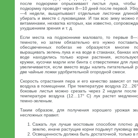
после подкормки опрыскивают листья лука, чтобы
подкормку проводят через 8—10 дней после первой. Убо
—4 недели, выщипывают отдельные листочки длино
убирать и вместе с луковицами. И так всю зиму можно 
витаминами, нехватка которых, как известно, сопровожд
ухудшением зрения и т. д.
Если места на подоконнике маловато, то первые 8—
темноте, но затем обязательно его нужно поставить
обесцвеченных побегах не образуются многие п
выращивать зелень лука и на воде в стаканах, банках или
воде находились только корни растения, использу
кружки, кусочки марли или бинта с отверстиями для лук
увеличивается, если вместо воды налить питательный р
две чайные ложки удобрительной огородной смеси.
Скорость отрастания пера и его качество зависят от 
воздуха в помещении. При температуре воздуха 22…26
боковые листья можно срезать через 2 недели после
температуре воздуха (12…17° С) лук растет медленн
темно-зеленым.
Таким образом, для получения хорошего урожая зе
несложных правил:
Сажать лук лучше мостовым способом плотно др
землю, иначе растущие корни подымут луковицу вв
Освещенность должна быть достаточной, только в