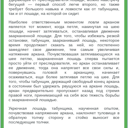
бегущей — первый способ легче второго, но также
требует большого навыка и ловкости как от табунщика,
так и от лошади, на которой он сидит.
Наиболее ответственным моментом ловли арканом
является тот момент, когда петля, накинутая на шею
лошади, начнет затягиваться, останавливая движение
заарканенной лошади. Для того, чтобы избежать резкой
остановки, табунщик, заарканивший лошадь, некоторое
время продолжает скакать за ней, но постепенно
замедляет свое движение, тем самым увеличивая
натяжение аркана. Почувствовашая затягивающуюся на
шее петлю, заарканенная лошадь сперва пытается
просто уйти от преследователя, но аркан останавливает
ее движение, тогда она напрягает все свои силы и,
повернувшись головой к арканщику, начинает
осаживаться, еще более затягивая петлю на шее. Для
того, чтобы табунщик, держащий свободный конец аркана
в состоянии был удержать рвущуюся на аркане лошадь,
аркан предварительно пропускают назад под стремя
правой ноги, принимающей на себя всю тяжесть борьбы
с заарканенной лошадью.
Укрючная лошадь табунщика, наученная опытом,
почувствовав напряжение аркана, наклоняет туловище в
обратную толчку сторону и стойко выносит все
последующие толчки.