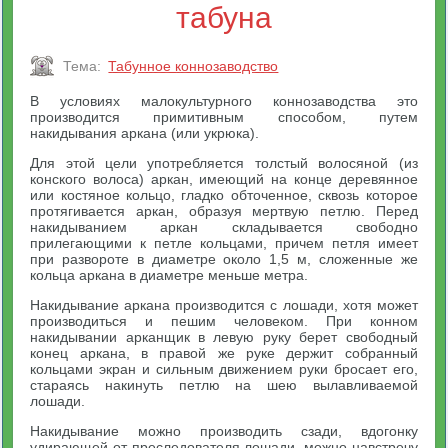
табуна
Тема:
Табунное коннозаводство
В условиях малокультурного коннозаводства это
производится примитивным способом, путем
накидывания аркана (или укрюка).
Для этой цели употребляется толстый волосяной (из
конского волоса) аркан, имеющий на конце деревянное
или костяное кольцо, гладко обточенное, сквозь которое
протягивается аркан, образуя мертвую петлю. Перед
накидыванием аркан складывается свободно
прилегающими к петле кольцами, причем петля имеет
при развороте в диаметре около 1,5 м, сложенные же
кольца аркана в диаметре меньше метра.
Накидывание аркана производится с лошади, хотя может
производиться и пешим человеком. При конном
накидывании арканщик в левую руку берет свободный
конец аркана, в правой же руке держит собранный
кольцами экран и сильным движением руки бросает его,
стараясь накинуть петлю на шею вылавливаемой
лошади.
Накидывание можно производить сзади, вдогонку
удирающей от преследователя лошади, можно навстречу