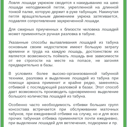
Ловля лошади укрюком сводится к накидыванию на шею
лошади неподвижной петли, укрепленной на длинной
тонкой палке, которую держит в руке табунщик. Накинутая
петля вращательным движением укрюка затягивается,
подавляя сопротивление заукрюченной лошади.
Для смирных приученных к близости человека лошадей
может применяться ручная разловка в табуне.
Указанные способы вылавливания лошадей из табуна
основным своим недостатком имеют большую затрату
времени и труда на каждую лошадь, достоинством их
является возможность поймать лошадь вне зависимости
от ее строгости на месте на попасе, не загоняя
предварительно в базы.
В условиях более высоко-организованной табунной
техники, разловка и выделение лошадей из табуна при
помощи аркана применит и крайне редко, заменяясь
отбивкой с последующей разловкой в базах. Этот способ
дает возможность производить одновременно выделение
большого количества лошадей из табуна.
Особенно часто необходимость отбивки больших групп
консостава встречается при обслуживании маточных
табунов, при ежедневной отбивке на случку, но и для всех
прочих табунная отбивка применяется почти ежедневно,
при выделении лошадей для ветлечения, подкормки и пр.