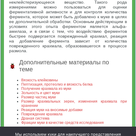
неклейстеризующееся вещество. Такого рода
измерениями можно пользоваться для оценки
ферментативной активности и для контроля количества
фермента, которое может быть добавлено к муке в целях
ее дополнительной обработки. Основным действующим в
условиях этого опыта ферментом является альфа-
амилаза, и в связи с тем, что воздействию ферментов
быстрее подвергается поврежденный крахмал, реакция
на добавление фермента зависит от количества
поврежденного крахмала, образовавшегося в процессе
размола.
Дополнительные материалы по
теме
Вязкость клейковины
Пептизация, протеолиз и вязкость белка
Получение крахмала из муки
Зольность и цвет муки
Размер частиц муки
Размер крахмальных зерен, изменения крахмала при
хранении
Реакция муки на вносимые добавки
Повреждение крахмала
Драная система
Фракции муки в качестве средств исследования
Мы используем куки для наилучшего представления