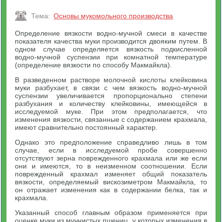
Тема:
Основы мукомольного производства
Определение вязкости водно-мучной смеси в качестве
показателя качества муки производится двояким путем. В
одном случае определяется вязкость подкисленной
водно-мучной суспензии при комнатной температуре
(определение вязкости по способу Макмайкла).
В разведенном растворе молочной кислоты клейковина
муки разбухает, в связи с чем вязкость водно-мучной
суспензии увеличивается пропорционально степени
разбухания и количеству клейковины, имеющейся в
исследуемой муке. При этом предполагается, что
изменения вязкости, связанные с содержанием крахмала,
имеют сравнительно постоянный характер.
Однако это предположение справедливо лишь в том
случае, если в исследуемой пробе совершенно
отсутствуют зерна поврежденного крахмала или же если
они и имеются, то в неизменном соотношении. Если
поврежденный крахмал изменяет общий показатель
вязкости, определяемый вискозиметром Макмайкла, то
он отражает изменения как в содержании белка, так и
крахмала.
Указанный способ главным образом применяется при
оценке муки из мучнистых пшениц, у которых изменения в