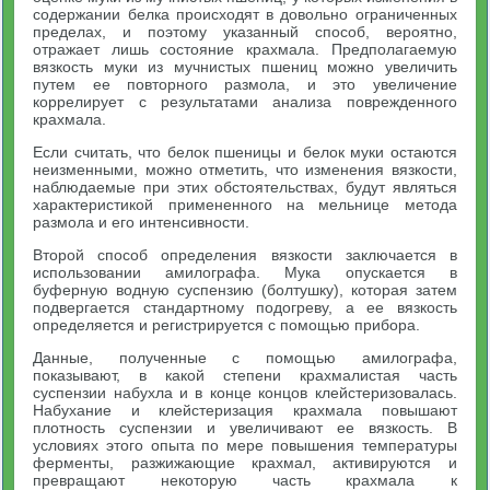
содержании белка происходят в довольно ограниченных
пределах, и поэтому указанный способ, вероятно,
отражает лишь состояние крахмала. Предполагаемую
вязкость муки из мучнистых пшениц можно увеличить
путем ее повторного размола, и это увеличение
коррелирует с результатами анализа поврежденного
крахмала.
Если считать, что белок пшеницы и белок муки остаются
неизменными, можно отметить, что изменения вязкости,
наблюдаемые при этих обстоятельствах, будут являться
характеристикой примененного на мельнице метода
размола и его интенсивности.
Второй способ определения вязкости заключается в
использовании амилографа. Мука опускается в
буферную водную суспензию (болтушку), которая затем
подвергается стандартному подогреву, а ее вязкость
определяется и регистрируется с помощью прибора.
Данные, полученные с помощью амилографа,
показывают, в какой степени крахмалистая часть
суспензии набухла и в конце концов клейстеризовалась.
Набухание и клейстеризация крахмала повышают
плотность суспензии и увеличивают ее вязкость. В
условиях этого опыта по мере повышения температуры
ферменты, разжижающие крахмал, активируются и
превращают некоторую часть крахмала к