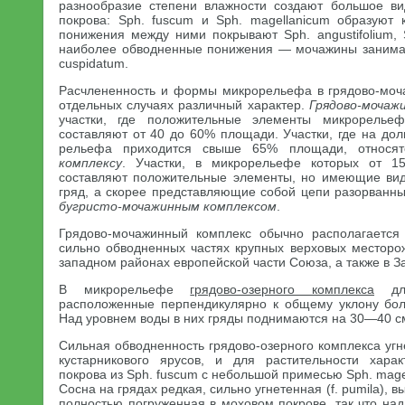
разнообразие степени влажности создают большое ви
покрова: Sph. fuscum и Sph. magellanicum образуют к
понижения между ними покрывают Sph. angustifolium, Sp
наиболее обводненные понижения — мочажины занимаю
cuspidatum.
Расчлененность и формы микрорельефа в грядово-моч
отдельных случаях различный характер.
Грядово-мочаж
участки, где положительные элементы микрорелье
составляют от 40 до 60% площади. Участки, где на до
рельефа приходится свыше 65% площади, относ
комплексу
. Участки, в микрорельефе которых от 
составляют положительные элементы, но имеющие вид
гряд, а скорее представляющие собой цепи разорванны
бугристо-мочажинным комплексом
.
Грядово-мочажинный комплекс обычно располагается
сильно обводненных частях крупных верховых месторо
западном районах европейской части Союза, а также в 
В микрорельефе
грядово-озерного комплекса
дли
расположенные перпендикулярно к общему уклону бол
Над уровнем воды в них гряды поднимаются на 30—40 с
Сильная обводненность грядово-озерного комплекса угн
кустарникового ярусов, и для растительности харак
покрова из Sph. fuscum с небольшой примесью Sph. magell
Сосна на грядах редкая, сильно угнетенная (f. pumila), 
полностью погруженная в моховом покрове, так что на