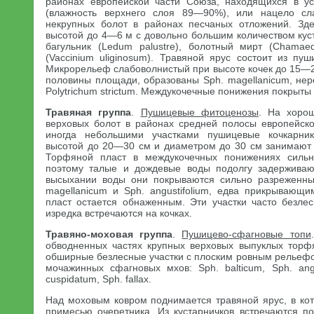
районах европейской части Союза, находящихся в ус
(влажность верхнего слоя 89—90%), или нацело сл
некрупных болот в районах песчаных отложений. Здесь
высотой до 4—6 м с довольно большим количеством кус
багульник (Ledum palustre), болотный мирт (Chamaeda
(Vaccinium uliginosum). Травяной ярус состоит из пуш
Микрорельеф слабоволнистый при высоте кочек до 15—2
половины площади, образованы Sph. magellanicum, не
Polytrichum strictum. Междукочечные понижения покрыты S
Травяная группа
.
Пушицевые фитоценозы
. На хоро
верховых болот в районах средней полосы европейск
иногда небольшими участками пушицевые кочкарни
высотой до 20—30 см и диаметром до 30 см занимают
Торфяной пласт в междукочечных понижениях сильн
поэтому талые и дождевые воды подолгу задерживаю
высыхании воды они покрываются сильно разреженн
magellanicum и Sph. angustifolium, едва прикрывающ
пласт остается обнаженным. Эти участки часто безлес
изредка встречаются на кочках.
Травяно-моховая группа
.
Пушицево-сфагновые топи
обводненных частях крупных верховых выпуклых торф
обширные безлесные участки с плоским ровным рельеф
мочажинных сфагновых мхов: Sph. balticum, Sph. angu
cuspidatum, Sph. fallax.
Над моховым ковром поднимается травяной ярус, в ко
примесью очеретника. Из кустарничков встречаются под