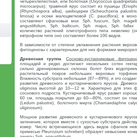
четырехлепестная, или болотная (Oxycoccus quadripetal
microcarpus); травяной ярус состоит из пушицы (Erioph
(Rhynchospora alba), шейхцерии (Scheuchzeria palustri
limosa) и осоки малоцветковой (С. pauciflora); в мо
составляют сфагновые мхи: Sph. fuscum, Sph. magella
angustifolium, Sph. balticum, Sph. majus, Sph. fall
количество растений олиготрофного типа невелико (ок
евтрофном типе оно составляет более 100 видов.
В зависимости от степени увлажнения растения верхов
фитоценозы с характерными для них формами микроре
Древесная группа
.
Сосново-кустарниковые фитоцен
площадей и редко достигают нескольких сотен гекта
сильно дренированных склонах болот близ водоприе
растительный покров небольших верховых торфяни
Влажность субстрата небольшая (87—89%), и это создае
развития древесного и кустарничкового ярусов. Древесн
uliginosa высотой до 10—12 м. Характерно для этих ф
соснового подроста. Кустарничковый ярус развит хорош
60 см, площадь покрытия до 60—80%, состоит он гла
(Ledum palustre), болотного мирта (Chamaedaphne calyc
uliginosum).
Мощное развитие древесного и кустарничкового ярусо
затенение, которое вместе с сухостью субстрата дейст
ковер. Число встречающихся здесь видов сфагнов неве
примесью Pleurozium schreberi) образует невысокие коч
заняты Sph. angustifolium.