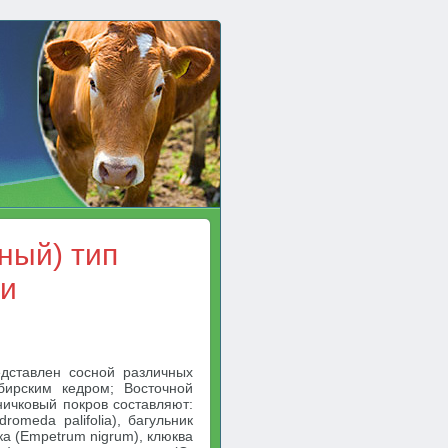
ный) тип
ти
едставлен сосной различных
ирским кедром; Восточной
ничковый покров составляют:
omeda palifolia), багульник
ика (Empetrum nigrum), клюква