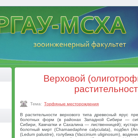
Верховой (олиготроф
растительнос
Тема:
Торфяные месторождения
В растительности верхового типа древесный ярус пр
болотных форм (в районах Западной Сибири — сиб
Сибири, Камчатки и Сахалина — лиственницей); кустар
болотный мирт (Chamaedaphne calyculata), подбел (Andr
(Ledum palustre), голубика (Vaccinium uliginosum), водян