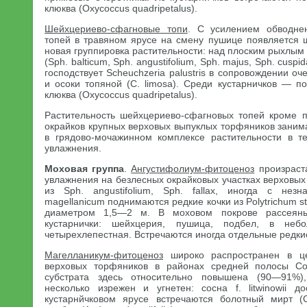
клюква (Oxycoccus quadripetalus).
Шейхцериево-сфагновые топи
. С усилением обводне
топей в травяном ярусе на смену пушице появляется ш
новая группировка растительности: над плоским рыхлы
(Sph. balticum, Sph. angustifolium, Sph. majus, Sph. cuspid
господствует Scheuchzeria palustris в сопровождении оч
и осоки топяной (С. limosa). Среди кустарничков — под
клюква (Oxycoccus quadripetalus).
Растительность шейхцериево-сфагновых топей кроме 
окрайков крупных верховых выпуклых торфяников заним
в грядово-мочажинном комплексе растительности в т
увлажнения.
Моховая группа
.
Ангустифолиум-фитоценоз
произраст
увлажнения на безлесных окрайковых участках верховых 
из Sph. angustifolium, Sph. fallax, иногда с нез
magellanicum поднимаются редкие кочки из Polytrichum s
диаметром 1,5—2 м. В моховом покрове рассеяны
кустарнички: шейхцерия, пушица, подбел, в неб
четырехлепестная. Встречаются иногда отдельные редки
Магелланикум-фитоценоз
широко распространен в це
верховых торфяников в районах средней полосы Со
субстрата здесь относительно повышена (90—91%)
несколько изрежен и угнетен: сосна f. litwinowii 
кустарнйчковом ярусе встречаются болотный мирт (C