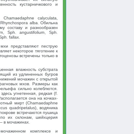
енность кустарничкового и
 Chamaedaphne calyculata,
a, Rhynchospora alba. Обильна
ому составу и разнообразен
, Sph. angustifolium, Sph.
ph. fallax.
 мхи представляют пеструю
вляет некоторое тяготение к
оценозы встречены только в
енная влажность субстрата
ящий из удлиненных бугров
нижений мочажин с открытой
фагновых мхов. Размеры как
рельефа сильно колеблются.
здесь угнетенная, редкая (f.
 Располагается она на кочках-
олотный мирт (Chamaedaphne
ccus quadripetalus), водяника
м покрове встречаются пушица
е по их склонам, шейхцерия
 — в мочажинах.
-мочажинном комплексе и