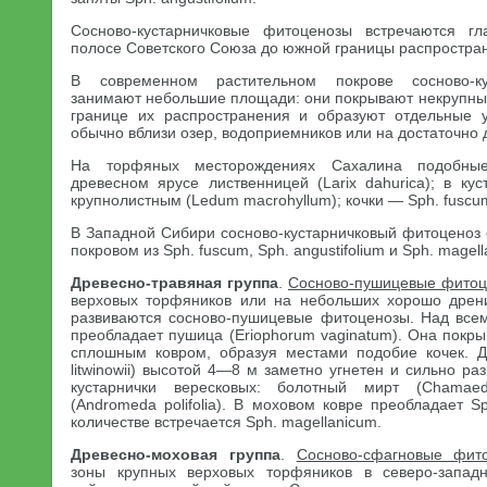
Сосново-кустарничковые фитоценозы встречаются г
полосе Советского Союза до южной границы распростран
В современном растительном покрове сосново-ку
занимают небольшие площади: они покрывают некрупны
границе их распространения и образуют отдельные у
обычно вблизи озер, водоприемников или на достаточно
На торфяных месторождениях Сахалина подобны
древесном ярусе лиственницей (Larix dahurica); в ку
крупнолистным (Ledum macrohyllum); кочки — Sph. fuscu
В Западной Сибири сосново-кустарничковый фитоценоз 
покровом из Sph. fuscum, Sph. angustifolium и Sph. magel
Древесно-травяная группа
.
Сосново-пушицевые фито
верховых торфяников или на небольших хорошо дрен
развиваются сосново-пушицевые фитоценозы. Над все
преобладает пушица (Eriophorum vaginatum). Она покр
сплошным ковром, образуя местами подобие кочек. Д
litwinowii) высотой 4—8 м заметно угнетен и сильно ра
кустарнички вересковых: болотный мирт (Chamaeda
(Andromeda polifolia). В моховом ковре преобладает Sp
количестве встречается Sph. magellanicum.
Древесно-моховая группа
.
Сосново-сфагновые фит
зоны крупных верховых торфяников в северо-запад