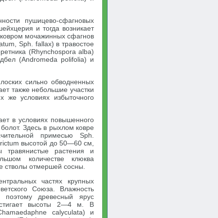
нности пушицево-сфагновых
ейхцерия и тогда возникает
м ковром мочажинных сфагнов
atum, Sph. fallax) в травостое
еретника (Rhynchospora alba)
бел (Andromeda polifolia) и
плоских сильно обводненных
ает также небольшие участки
ех же условиях избыточного
ает в условиях повышенного
болот. Здесь в рыхлом ковре
начительной примесью Sph.
trictum высотой до 50—60 см,
 травянистые растения и
ольшом количестве клюква
е стволы отмершей сосны.
нтральных частях крупных
ветского Союза. Влажность
, поэтому древесный ярус
достигает высоты 2—4 м. В
hamaedaphne calyculata) и