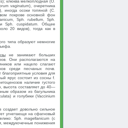
us); клюква мелкоплодная (О.
orum vaginatum), очеретника
s), иногда осоки топяной (С.
ховом покрове основной фон
nicum, Sph. rubellum, Sph.
ax и Sph. cuspidatum. Общее
оло 20 видов), тогда как в
ого типа образуют немногие
льефа.
озы
не занимают больших
ров. Они располагаются на
мников или нацело слагают
ков среди песчаных почв.
т благоприятные условия для
ый ярус состоит из сосны f.
итоценозов наличие густого
о, высота составляет до 40—
вным образом из багульника
ulata) и голубики (Vaccinium
в создает довольно сильное
вует угнетающе на сфагновый
лико: Sph. magellanicum (с
ки, междукочечные понижения