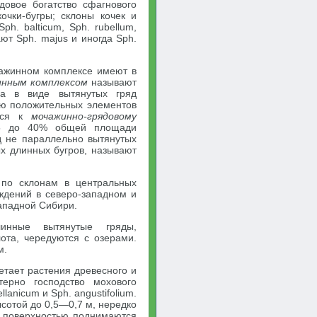
довое богатство сфагнового
очки-бугры; склоны кочек и
h. balticum, Sph. rubellum,
т Sph. majus и иногда Sph.
ажинном комплексе имеют в
инным комплексом
называют
фа в виде вытянутых гряд
лю положительных элементов
ятся к
мочажинно-грядовому
15 до 40% общей площади
 не параллельно вытянутых
х длинных бугров, называют
 по склонам в центральных
ждений в северо-западном и
Западной Сибири.
нные вытянутые гряды,
ота, чередуются с озерами.
м.
етает растения древесного и
терно господство мохового
anicum и Sph. angustifolium.
высотой до 0,5—0,7 м, нередко
д поверхностью поднимаются