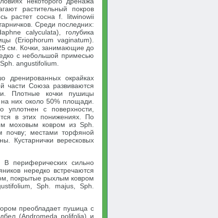
ловиях некоторого дренажа
агают растительный покров
 растет сосна f. litwinowii
тарничков. Среди последних:
phne calyculata), голубика
ицы (Eriophorum vaginatum).
5 см. Кочки, занимающие до
редко с небольшой примесью
ph. angustifolium.
шо дренированных окрайках
ой части Союза развиваются
ки. Плотные кочки пушицы
 на них около 50% площади.
о уплотнен с поверхности,
тся в этих понижениях. По
ым моховым ковром из Sph.
им почву; местами торфяной
ны. Кустарнички вересковых
. В периферических сильно
яников нередко встречаются
ом, покрытые рыхлым ковром
stifolium, Sph. majus, Sph.
тором преобладает пушица с
бел (Andromeda polifolia) и