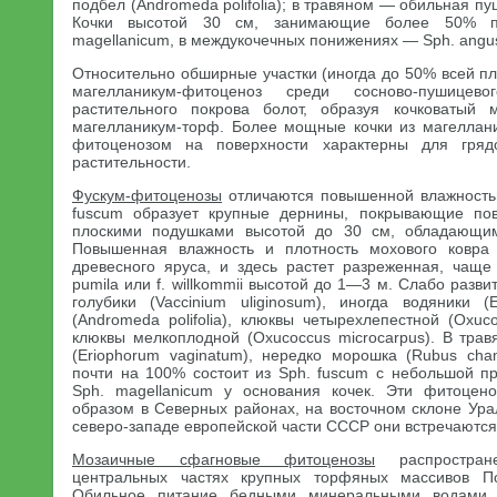
подбел (Andromeda polifolia); в травяном — обильная пу
Кочки высотой 30 см, занимающие более 50% п
magellanicum, в междукочечных понижениях — Sph. angust
Относительно обширные участки (иногда до 50% всей п
магелланикум-фитоценоз среди сосново-пушицево
растительного покрова болот, образуя кочковатый
магелланикум-торф. Более мощные кочки из магеллан
фитоценозом на поверхности характерны для грядо
растительности.
Фускум-фитоценозы
отличаются повышенной влажностью
fuscum образует крупные дернины, покрывающие по
плоскими подушками высотой до 30 см, обладающим
Повышенная влажность и плотность мохового ковра 
древесного яруса, и здесь растет разреженная, чаще 
pumila или f. willkommii высотой до 1—3 м. Слабо разви
голубики (Vaccinium uliginosum), иногда водяники 
(Andromeda polifolia), клюквы четырехлепестной (Oxuco
клюквы мелкоплодной (Oxucoccus microcarpus). В тра
(Eriophorum vaginatum), нередко морошка (Rubus ch
почти на 100% состоит из Sph. fuscum с небольшой пр
Sph. magellanicum у основания кочек. Эти фитоцен
образом в Северных районах, на восточном склоне Ура
северо-западе европейской части СССР они встречают
Мозаичные сфагновые фитоценозы
распростран
центральных частях крупных торфяных массивов По
Обильное питание бедными минеральными водами 