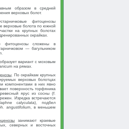
лавным образом в средней
ения верховых болот.
старничковые фитоценозы
е верховые болота по южной
частки на крупных болотах
 дренированных окрайках.
е фитоценозы сложены в
старничковом — багульником
m.
образует вариант с моховым
lanicum на рямах.
ценозы
. По окрайкам крупных
ируемых верховых болотцах
ми компонентами в них явно
ывает поверхность торфяника
ревесный ярус из сосны (f.
зрежен. Изредка встречаются
phne calyculata), подбел
h. angustifolium, в меньшем
оценозы
занимают краевые
ных, северных и восточных