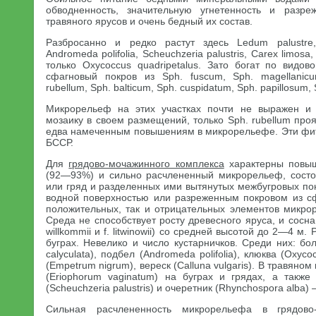
обводненность, значительную угнетенность и разреж
травяного ярусов и очень бедный их состав.
Разбросанно и редко растут здесь Ledum palustre,
Andromeda polifolia, Scheuchzeria palustris, Carex limos
только Oxycoccus quadripetalus. Зато богат по видов
сфагновый покров из Sph. fuscum, Sph. magellanicum
rubellum, Sph. balticum, Sph. cuspidatum, Sph. papillosum, S
Микрорельеф на этих участках почти не выражен и
мозаику в своем размещений, только Sph. rubellum проя
едва намеченным повышениям в микрорельефе. Эти фит
БССР.
Для
грядово-мочажинного комплекса
характерны повыш
(92—93%) и сильно расчлененный микрорельеф, состо
или гряд и разделенных ими вытянутых межбугровых по
водной поверхностью или разреженным покровом из с
положительных, так и отрицательных элементов микро
Среда не способствует росту древесного яруса, и сосна 
willkommii и f. litwinowii) со средней высотой до 2—4 м.
буграх. Невелико и число кустарничков. Среди них: б
calyculata), подбел (Andromeda polifolia), клюква (Oxyco
(Empetrum nigrum), вереск (Calluna vulgaris). В травяно
(Eriophorum vaginatum) на буграх и грядах, а такж
(Scheuchzeria palustris) и очеретник (Rhynchospora alba)
Сильная расчлененность микрорельефа в грядово