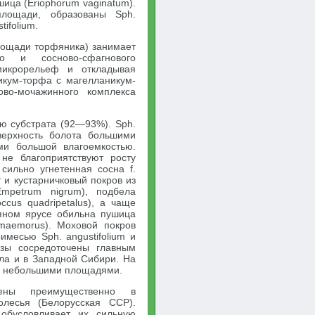
шица (Eriophorum vaginatum).
лощади, образованы Sph.
ifolium.
лощади торфяника) занимает
го и сосново-сфагнового
 микрорельеф и откладывая
икум-торфа с магелланикум-
во-мочажинного комплекса
 субстрата (92—93%). Sph.
верхность болота большими
и большой влагоемкостью.
не благоприятствуют росту
сильно угнетенная сосна f.
т и кустарничковый покров из
(Empetrum nigrum), подбела
ccus quadripetalus), а чаще
вяном ярусе обильна пушица
amaemorus). Моховой покров
имесью Sph. angustifolium и
озы сосредоточены главным
ла и в Западной Сибири. На
ся небольшими площадями.
ены преимущественно в
лесья (Белорусская ССР).
обусловливает их сильную