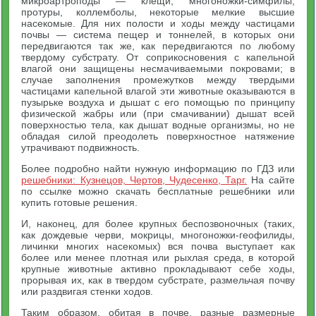
микроартроподы — клещи, многоножки-симфилы,
протуры, коллемболы, некоторые мелкие высшие
насекомые. Для них полости и ходы между частицами
почвы — система пещер и тоннелей, в которых они
передвигаются так же, как передвигаются по любому
твердому субстрату. От соприкосновения с капельной
влагой они защищены несмачиваемыми покровами; в
случае заполнения промежутков между твердыми
частицами капельной влагой эти животные оказываются в
пузырьке воздуха и дышат с его помощью по принципу
физической жабры или (при смачивании) дышат всей
поверхностью тела, как дышат водные организмы, но не
обладая силой преодолеть поверхностное натяжение
утрачивают подвижность.
Более подробно найти нужную информацию по ГДЗ или
решебники: Кузнецов, Чертов, Чудесенко, Тарг.
На сайте
по ссылке можно скачать бесплатные решебники или
купить готовые решения.
И, наконец, для более крупных беспозвоночных (таких,
как дождевые черви, мокрицы, многоножки-геофилиды,
личинки многих насекомых) вся почва выступает как
более или менее плотная или рыхлая среда, в которой
крупные животные активно прокладывают себе ходы,
прорывая их, как в твердом субстрате, размельчая почву
или раздвигая стенки ходов.
Таким образом, обитая в почве, разные размерные