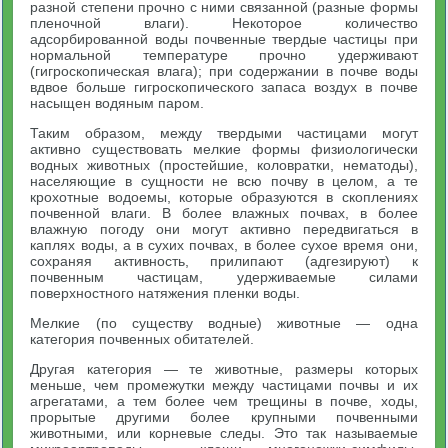
разной степени прочно с ними связанной (разные формы
пленочной влаги). Некоторое количество
адсорбированной воды почвенные твердые частицы при
нормальной температуре прочно удерживают
(гигроскопическая влага); при содержании в почве воды
вдвое больше гигроскопического запаса воздух в почве
насыщен водяным паром.
Таким образом, между твердыми частицами могут
активно существовать мелкие формы физиологически
водных животных (простейшие, коловратки, нематоды),
населяющие в сущности не всю почву в целом, а те
крохотные водоемы, которые образуются в скоплениях
почвенной влаги. В более влажных почвах, в более
влажную погоду они могут активно передвигаться в
каплях воды, а в сухих почвах, в более сухое время они,
сохраняя активность, прилипают (адгезируют) к
почвенным частицам, удерживаемые силами
поверхностного натяжения пленки воды.
Мелкие (по существу водные) животные — одна
категория почвенных обитателей.
Другая категория — те животные, размеры которых
меньше, чем промежутки между частицами почвы и их
агрегатами, а тем более чем трещины в почве, ходы,
прорытые другими более крупными почвенными
животными, или корневые следы. Это так называемые