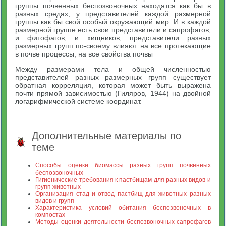
группы почвенных беспозвоночных находятся как бы в
разных средах, у представителей каждой размерной
группы как бы свой особый окружающий мир. И в каждой
размерной группе есть свои представители и сапрофагов,
и фитофагов, и хищников; представители разных
размерных групп по-своему влияют на все протекающие
в почве процессы, на все свойства почвы
Между размерами тела и общей численностью
представителей разных размерных групп существует
обратная корреляция, которая может быть выражена
почти прямой зависимостью (Гиляров, 1944) на двойной
логарифмической системе координат.
Дополнительные материалы по
теме
Способы оценки биомассы разных групп почвенных
беспозвоночных
Гигиенические требования к пастбищам для разных видов и
групп животных
Организация стад и отвод пастбищ для животных разных
видов и групп
Характеристика условий обитания беспозвоночных в
компостах
Методы оценки деятельности беспозвоночных-сапрофагов