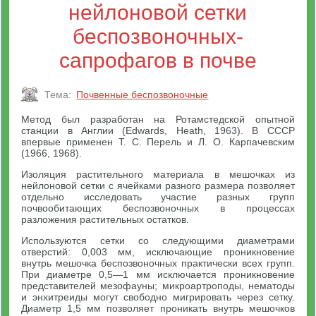
нейлоновой сетки
беспозвоночных-
сапрофагов в почве
Тема:
Почвенные беспозвоночные
Метод был разработан на Ротамстедской опытной
станции в Англии (Edwards, Heath, 1963). В СССР
впервые применен Т. С. Перель и Л. О. Карпачевским
(1966, 1968).
Изоляция растительного материала в мешочках из
нейлоновой сетки с ячейками разного размера позволяет
отдельно исследовать участие разных групп
почвообитающих беспозвоночных в процессах
разложения растительных остатков.
Используются сетки со следующими диаметрами
отверстий: 0,003 мм, исключающие проникновение
внутрь мешочка беспозвоночных практически всех групп.
При диаметре 0,5—1 мм исключается проникновение
представителей мезофауны; микроартроподы, нематоды
и энхитреиды могут свободно мигрировать через сетку.
Диаметр 1,5 мм позволяет проникать внутрь мешочков