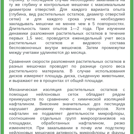
ту же глубину и контрольные мешочки с максимальным
диаметром отверстий. Для каждого варианта опыта
(глубина, вид растительных остатков, диаметр отверстий
сетки) и для каждого срока учета необходимо
закладывать мешочки не менее чем в 5 повторностях.
Длительность таких опытов 1—2 года. При изучении
динамики разложения растительных остатков в течение
первых 1,5 мес. проводится еженедельный учет веса
растительных остатков и видового состава
беспозвоночных внутри мешочков. Затем промежутки
между учетами удлиняются до месяца.
Сравнения скорости разложения растительных остатков в
разных мешочках проводят по разнице сухого веса
растительного материала. В случае использования
дисков измеряют площадь диска, съеденную животными,
и выражают ее в процентах от общей площади.
Механическая изоляция растительных остатков с
помощью нейлоновых сеток обладает рядом
преимуществ по сравнению с химической изоляцией
нафталином. Внесение значительных доз пестицида
нарушает динамику почвенных процессов. Хотя
нафталин не подавляет деятельности микрофлоры,
соотношение отдельных групп микроорганизмов на
площадках, обработанных нафталином, резко
изменяется. При закапывании в почву или подстилку
нейлоновых мешочков активность микрофлоры и фауны