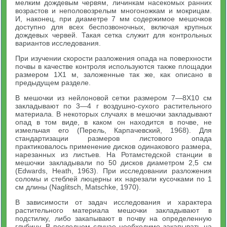
мелким дождевым червям, личинкам насекомых ранних
возрастов и неполовозрелым многоножкам и мокрицам.
И, наконец, при диаметре 7 мм содержимое мешочков
доступно для всех беспозвоночных, включая крупных
дождевых червей. Такая сетка служит для контрольных
вариантов исследования.
При изучении скорости разложения опада на поверхности
почвы в качестве контроля используются также площадки
размером 1X1 м, заложенные так же, как описано в
предыдущем разделе.
В мешочки из нейлоновой сетки размером 7—8X10 см
закладывают по 3—4 г воздушно-сухого растительного
материала. В некоторых случаях в мешочки закладывают
опад в том виде, в каком он находится в почве, не
измельчая его (Перель, Карпачевский, 1968). Для
стандартизации размеров листового опада
практиковалось применение дисков одинакового размера,
нарезанных из листьев. На Ротамстедской станции в
мешочки закладывали по 50 дисков диаметром 2,5 см
(Edwards, Heath, 1963). При исследовании разложения
соломы и стеблей люцерны их нарезали кусочками по 1
см длины (Naglitsch, Matschke, 1970).
В зависимости от задач исследования и характера
растительного материала мешочки закладывают в
подстилку, либо закапывают в почву на определенную
глубину. В последнем случае необходимо закапывать на