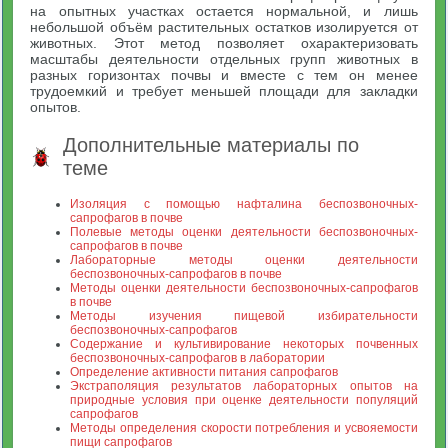
на опытных участках остается нормальной, и лишь
небольшой объём растительных остатков изолируется от
животных. Этот метод позволяет охарактеризовать
масштабы деятельности отдельных групп животных в
разных горизонтах почвы и вместе с тем он менее
трудоемкий и требует меньшей площади для закладки
опытов.
Дополнительные материалы по
теме
Изоляция с помощью нафталина беспозвоночных-
сапрофагов в почве
Полевые методы оценки деятельности беспозвоночных-
сапрофагов в почве
Лабораторные методы оценки деятельности
беспозвоночных-сапрофагов в почве
Методы оценки деятельности беспозвоночных-сапрофагов
в почве
Методы изучения пищевой избирательности
беспозвоночных-сапрофагов
Содержание и культивирование некоторых почвенных
беспозвоночных-сапрофагов в лаборатории
Определение активности питания сапрофагов
Экстраполяция результатов лабораторных опытов на
природные условия при оценке деятельности популяций
сапрофагов
Методы определения скорости потребления и усвояемости
пищи сапрофагов