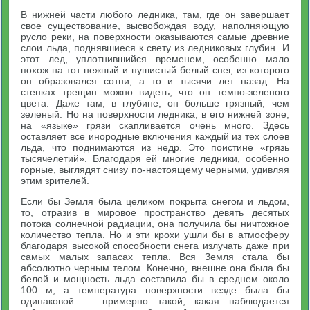
В нижней части любого ледника, там, где он завершает
свое существование, высвобождая воду, наполняющую
русло реки, на поверхности оказываются самые древние
слои льда, поднявшиеся к свету из ледниковых глубин. И
этот лед, уплотнившийся временем, особенно мало
похож на тот нежный и пушистый белый снег, из которого
он образовался сотни, а то и тысячи лет назад. На
стенках трещин можно видеть, что он темно-зеленого
цвета. Даже там, в глубине, он больше грязный, чем
зеленый. Но на поверхности ледника, в его нижней зоне,
на «языке» грязи скапливается очень много. Здесь
оставляет все инородные включения каждый из тех слоев
льда, что поднимаются из недр. Это поистине «грязь
тысячелетий». Благодаря ей многие ледники, особенно
горные, выглядят снизу по-настоящему черными, удивляя
этим зрителей.
Если бы Земля была целиком покрыта снегом и льдом,
то, отразив в мировое пространство девять десятых
потока солнечной радиации, она получила бы ничтожное
количество тепла. Но и эти крохи ушли бы в атмосферу
благодаря высокой способности снега излучать даже при
самых малых запасах тепла. Вся Земля стала бы
абсолютно черным телом. Конечно, внешне она была бы
белой и мощность льда составила бы в среднем около
100 м, а температура поверхности везде была бы
одинаковой — примерно такой, какая наблюдается