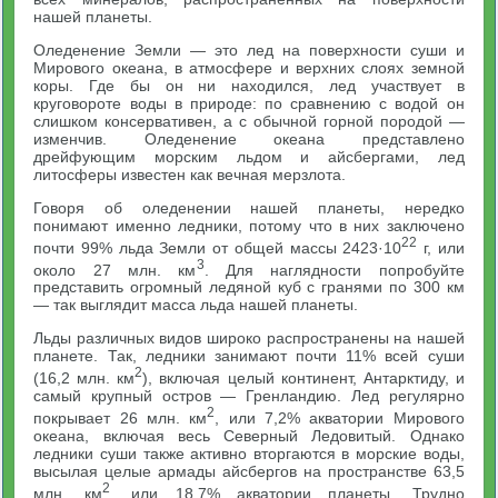
нашей планеты.
Оледенение Земли — это лед на поверхности суши и
Мирового океана, в атмосфере и верхних слоях земной
коры. Где бы он ни находился, лед участвует в
круговороте воды в природе: по сравнению с водой он
слишком консервативен, а с обычной горной породой —
изменчив. Оледенение океана представлено
дрейфующим морским льдом и айсбергами, лед
литосферы известен как вечная мерзлота.
Говоря об оледенении нашей планеты, нередко
понимают именно ледники, потому что в них заключено
22
почти 99% льда Земли от общей массы 2423·10
г, или
3
около 27 млн. км
. Для наглядности попробуйте
представить огромный ледяной куб с гранями по 300 км
— так выглядит масса льда нашей планеты.
Льды различных видов широко распространены на нашей
планете. Так, ледники занимают почти 11% всей суши
2
(16,2 млн. км
), включая целый континент, Антарктиду, и
самый крупный остров — Гренландию. Лед регулярно
2
покрывает 26 млн. км
, или 7,2% акватории Мирового
океана, включая весь Северный Ледовитый. Однако
ледники суши также активно вторгаются в морские воды,
высылая целые армады айсбергов на пространстве 63,5
2
млн. км
, или 18,7% акватории планеты. Трудно