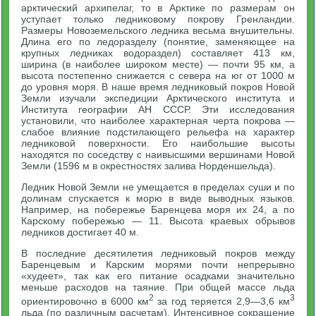
арктический архипелаг, то в Арктике по размерам он
уступает только ледниковому покрову Гренландии.
Размеры Новоземельского ледника весьма внушительны.
Длина его по ледоразделу (понятие, заменяющее на
крупных ледниках водораздел) составляет 413 км,
ширина (в наиболее широком месте) — почти 95 км, а
высота постепенно снижается с севера на юг от 1000 м
до уровня моря. В наше время ледниковый покров Новой
Земли изучали экспедиции Арктического института и
Института географии АН СССР. Эти исследования
установили, что наиболее характерная черта покрова —
слабое влияние подстилающего рельефа на характер
ледниковой поверхности. Его наибольшие высоты
находятся по соседству с наивысшими вершинами Новой
Земли (1596 м в окрестностях залива Норденшельда).
Ледник Новой Земли не умещается в пределах суши и по
долинам спускается к морю в виде выводных языков.
Например, на побережье Баренцева моря их 24, а по
Карскому побережью — 11. Высота краевых обрывов
ледников достигает 40 м.
В последние десятилетия ледниковый покров между
Баренцевым и Карским морями почти непрерывно
«худеет», так как его питание осадками значительно
меньше расходов на таяние. При общей массе льда
2
3
ориентировочно в 6000 км
за год теряется 2,9—3,6 км
льда (по различным расчетам). Интенсивное сокращение