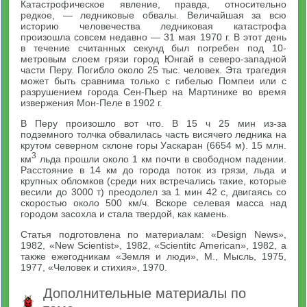
Катастрофическое явление, правда, относительно
редкое, — ледниковые обвалы. Величайшая за всю
историю человечества ледниковая катастрофа
произошла совсем недавно — 31 мая 1970 г. В этот день
в течение считанных секунд был погребен под 10-
метровым слоем грязи город Юнгай в северо-западной
части Перу. Погибло около 25 тыс. человек. Эта трагедия
может быть сравнима только с гибелью Помпеи или с
разрушением города Сен-Пьер на Мартинике во время
извержения Мон-Пеле в 1902 г.
В Перу произошло вот что. В 15 ч 25 мин из-за
подземного толчка обвалилась часть висячего ледника на
крутом северном склоне горы Уаскаран (6654 м). 15 млн.
3
км
льда прошли около 1 км почти в свободном падении.
Расстояние в 14 км до города поток из грязи, льда и
крупных обломков (среди них встречались такие, которые
весили до 3000 т) преодолел за 1 мин 42 с, двигаясь со
скоростью около 500 км/ч. Вскоре селевая масса над
городом засохла и стала твердой, как камень.
Статья подготовлена по материалам: «Design News»,
1982, «New Scientist», 1982, «Scientitc American», 1982, а
также ежегодникам «Земля и люди», М., Мысль, 1975,
1977, «Человек и стихия», 1970.
Дополнительные материалы по