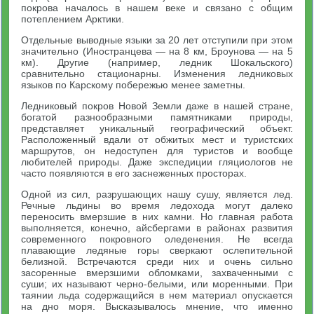
покрова началось в нашем веке и связано с общим
потеплением Арктики.
Отдельные выводные языки за 20 лет отступили при этом
значительно (Иностранцева — на 8 км, Броунова — на 5
км). Другие (например, ледник Шокальского)
сравнительно стационарны. Изменения ледниковых
языков по Карскому побережью менее заметны.
Ледниковый покров Новой Земли даже в нашей стране,
богатой разнообразными памятниками природы,
представляет уникальный географический объект.
Расположенный вдали от обжитых мест и туристских
маршрутов, он недоступен для туристов и вообще
любителей природы. Даже экспедиции гляциологов не
часто появляются в его заснеженных просторах.
Одной из сил, разрушающих нашу сушу, является лед.
Речные льдины во время ледохода могут далеко
переносить вмерзшие в них камни. Но главная работа
выполняется, конечно, айсбергами в районах развития
современного покровного оледенения. Не всегда
плавающие ледяные горы сверкают ослепительной
белизной. Встречаются среди них и очень сильно
засоренные вмерзшими обломками, захваченными с
суши; их называют черно-белыми, или моренными. При
таянии льда содержащийся в нем материал опускается
на дно моря. Высказывалось мнение, что именно