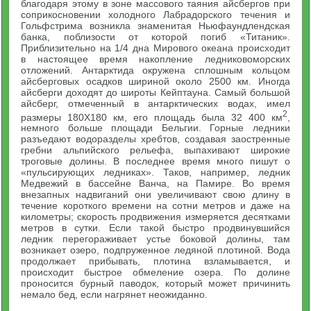
благодаря этому в зоне массового таяния айсбергов при
соприкосновении холодного Лабрадорского течения и
Гольфстрима возникла знаменитая Ньюфаундлендская
банка, поблизости от которой погиб «Титаник».
Приблизительно на 1/4 дна Мирового океана происходит
в настоящее время накопление ледниковоморских
отложений. Антарктида окружена сплошным кольцом
айсберговых осадков шириной около 2500 км. Иногда
айсберги доходят до широты Кейптауна. Самый большой
айсберг, отмеченный в антарктических водах, имел
2
размеры 180X180 км, его площадь была 32 400 км
,
немного больше площади Бельгии. Горные ледники
разъедают водоразделы хребтов, создавая заостренные
гребни альпийского рельефа, выпахивают широкие
троговые долины. В последнее время много пишут о
«пульсирующих ледниках». Таков, например, ледник
Медвежий в бассейне Ванча, на Памире. Во время
внезапных надвиганий они увеличивают свою длину в
течение короткого времени на сотни метров и даже на
километры; скорость продвижения измеряется десятками
метров в сутки. Если такой быстро продвинувшийся
ледник перегораживает устье боковой долины, там
возникает озеро, подпруженное ледяной плотиной. Вода
продолжает прибывать, плотина взламывается, и
происходит быстрое обмеление озера. По долине
проносится бурный паводок, который может причинить
немало бед, если нагрянет неожиданно.