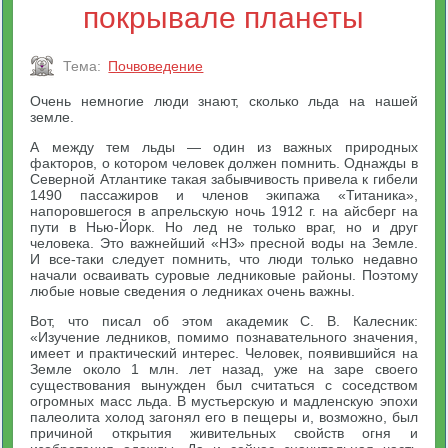
покрывале планеты
Тема:
Почвоведение
Очень немногие люди знают, сколько льда на нашей
земле.
А между тем льды — один из важных природных
факторов, о котором человек должен помнить. Однажды в
Северной Атлантике такая забывчивость привела к гибели
1490 пассажиров и членов экипажа «Титаника»,
напоровшегося в апрельскую ночь 1912 г. на айсберг на
пути в Нью-Йорк. Но лед не только враг, но и друг
человека. Это важнейший «НЗ» пресной воды на Земле.
И все-таки следует помнить, что люди только недавно
начали осваивать суровые ледниковые районы. Поэтому
любые новые сведения о ледниках очень важны.
Вот, что писал об этом академик С. В. Калесник:
«Изучение ледников, помимо познавательного значения,
имеет и практический интерес. Человек, появившийся на
Земле около 1 млн. лет назад, уже на заре своего
существования вынужден был считаться с соседством
огромных масс льда. В мустьерскую и мадленскую эпохи
палеолита холод загонял его в пещеры и, возможно, был
причиной открытия живительных свойств огня и