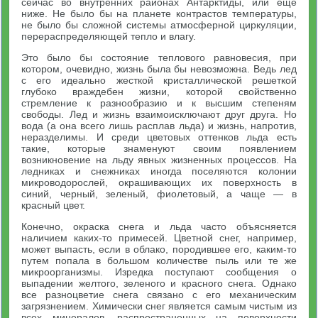
сейчас во внутренних районах Антарктиды, или еще
ниже. Не было бы на планете контрастов температуры,
не было бы сложной системы атмосферной циркуляции,
перераспределяющей тепло и влагу.
Это было бы состояние теплового равновесия, при
котором, очевидно, жизнь была бы невозможна. Ведь лед
с его идеально жесткой кристаллической решеткой
глубоко враждебен жизни, которой свойственно
стремление к разнообразию и к высшим степеням
свободы. Лед и жизнь взаимоисключают друг друга. Но
вода (а она всего лишь расплав льда) и жизнь, напротив,
неразделимы. И среди цветовых оттенков льда есть
такие, которые знаменуют своим появлением
возникновение на льду явных жизненных процессов. На
ледниках и снежниках иногда поселяются колонии
микроводорослей, окрашивающих их поверхность в
синий, черный, зеленый, фиолетовый, а чаще — в
красный цвет.
Конечно, окраска снега и льда часто объясняется
наличием каких-то примесей. Цветной снег, например,
может выпасть, если в облако, породившее его, каким-то
путем попала в большом количестве пыль или те же
микроорганизмы. Изредка поступают сообщения о
выпадении желтого, зеленого и красного снега. Однако
все разноцветие снега связано с его механическим
загрязнением. Химически снег является самым чистым из
всех минералов, распространенных на поверхности