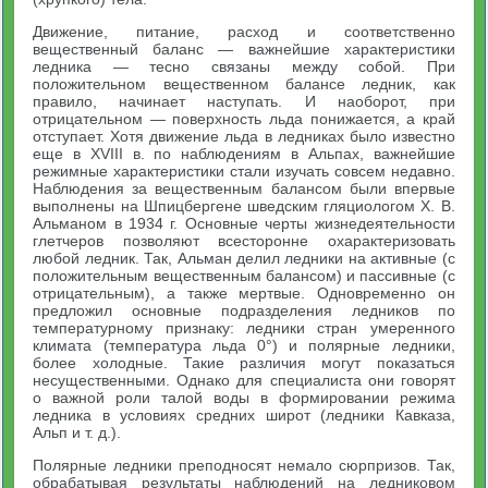
Движение, питание, расход и соответственно
вещественный баланс — важнейшие характеристики
ледника — тесно связаны между собой. При
положительном вещественном балансе ледник, как
правило, начинает наступать. И наоборот, при
отрицательном — поверхность льда понижается, а край
отступает. Хотя движение льда в ледниках было известно
еще в XVIII в. по наблюдениям в Альпах, важнейшие
режимные характеристики стали изучать совсем недавно.
Наблюдения за вещественным балансом были впервые
выполнены на Шпицбергене шведским гляциологом X. В.
Альманом в 1934 г. Основные черты жизнедеятельности
глетчеров позволяют всесторонне охарактеризовать
любой ледник. Так, Альман делил ледники на активные (с
положительным вещественным балансом) и пассивные (с
отрицательным), а также мертвые. Одновременно он
предложил основные подразделения ледников по
температурному признаку: ледники стран умеренного
климата (температура льда 0°) и полярные ледники,
более холодные. Такие различия могут показаться
несущественными. Однако для специалиста они говорят
о важной роли талой воды в формировании режима
ледника в условиях средних широт (ледники Кавказа,
Альп и т. д.).
Полярные ледники преподносят немало сюрпризов. Так,
обрабатывая результаты наблюдений на ледниковом