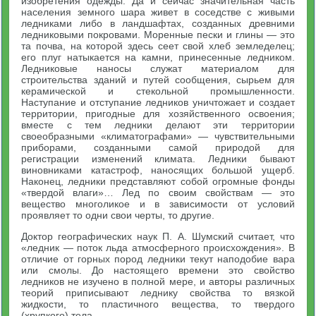
изобретения одежды. Да и сейчас значительная часть
населения земного шара живет в соседстве с живыми
ледниками либо в ландшафтах, созданных древними
ледниковыми покровами. Моренные пески и глины — это
та почва, на которой здесь сеет свой хлеб земледелец;
его плуг натыкается на камни, принесенные ледником.
Ледниковые наносы служат материалом для
строительства зданий и путей сообщения, сырьем для
керамической и стекольной промышленности.
Наступание и отступание ледников уничтожает и создает
территории, пригодные для хозяйственного освоения;
вместе с тем ледники делают эти территории
своеобразными «климатографами» — чувствительными
приборами, созданными самой природой для
регистрации изменений климата. Ледники бывают
виновниками катастроф, наносящих большой ущерб.
Наконец, ледники представляют собой огромные фонды
«твердой влаги»… Лед по своим свойствам — это
вещество многоликое и в зависимости от условий
проявляет то одни свои черты, то другие.
Доктор географических наук П. А. Шумский считает, что
«ледник — поток льда атмосферного происхождения». В
отличие от горных пород ледники текут наподобие вара
или смолы. До настоящего времени это свойство
ледников не изучено в полной мере, и авторы различных
теорий приписывают леднику свойства то вязкой
жидкости, то пластичного вещества, то твердого
(хрупкого) тела.