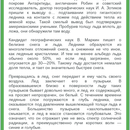
покрове Антарктиды, англичанин Робин и советский
исследователь, доктор географических наук И. А. Зотиков
пришли к выводу о… подтаивании этого гигантского
ледника на контакте с ложем под действием тепла из
земной коры. Такой смелый вывод был подтвержден
американскими учеными. Пробурив толщу льда вплоть до
ложа, они обнаружили там воду.
Кандидат географических наук В. Маркин пишет о
белизне снега и льда. Ледники образуются из
многолетних отложений снега, а снежинки не что иное,
как ледяные кристаллики. И тем не менее альбедо льда
обычно около 50%, но если лед загрязнен, оно
опускается до 30—20%. Такому льду достается немалая
доля тепла, и тает он значительно быстрее снега.
Превращаясь в лед, снег передает и ему часть своего
воздуха. Лед заключает его в пузырьки. В
образовавшемся близко к поверхности льду таких
пузырьков бывает довольно много, и лед, их содержащий,
на просвет непрозрачен, он белый. С течением времени
ледяные слои погружаются в глубь ледника, они
оказываются под давлением вышележащей толщи льда и
снега. Большинство пузырьков «захлопывается»,
смыкается, и лед в массе становится голубоватым. Это
означает, что он отражает уже не весь спектр солнечной
радиации, а преимущественно лучи коротких волн —
синие и голубые.