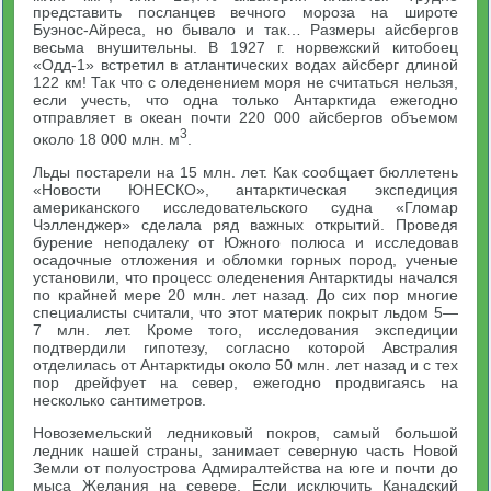
представить посланцев вечного мороза на широте
Буэнос-Айреса, но бывало и так… Размеры айсбергов
весьма внушительны. В 1927 г. норвежский китобоец
«Одд-1» встретил в атлантических водах айсберг длиной
122 км! Так что с оледенением моря не считаться нельзя,
если учесть, что одна только Антарктида ежегодно
отправляет в океан почти 220 000 айсбергов объемом
3
около 18 000 млн. м
.
Льды постарели на 15 млн. лет. Как сообщает бюллетень
«Новости ЮНЕСКО», антарктическая экспедиция
американского исследовательского судна «Гломар
Чэлленджер» сделала ряд важных открытий. Проведя
бурение неподалеку от Южного полюса и исследовав
осадочные отложения и обломки горных пород, ученые
установили, что процесс оледенения Антарктиды начался
по крайней мере 20 млн. лет назад. До сих пор многие
специалисты считали, что этот материк покрыт льдом 5—
7 млн. лет. Кроме того, исследования экспедиции
подтвердили гипотезу, согласно которой Австралия
отделилась от Антарктиды около 50 млн. лет назад и с тех
пор дрейфует на север, ежегодно продвигаясь на
несколько сантиметров.
Новоземельский ледниковый покров, самый большой
ледник нашей страны, занимает северную часть Новой
Земли от полуострова Адмиралтейства на юге и почти до
мыса Желания на севере. Если исключить Канадский