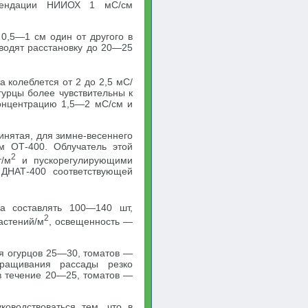
омендации НИИОХ 1 мС/см
 0,5—1 см один от другого в
водят расстановку до 20—25
 колеблется от 2 до 2,5 мС/
гурцы более чувствительны к
концентрацию 1,5—2 мС/см и
нятая, для зимне-весеннего
м ОТ-400. Облучатель этой
2
/м
и пускорегулирующими
ДНАТ-400 соответствующей
 составлять 100—140 шт,
2
астений/м
, освещенность —
ля огурцов 25—30, томатов —
ращивания рассады резко
 в течение 20—25, томатов —
оводствоваться тем, что в