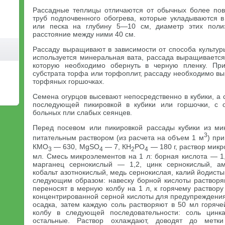
Рассадные теплицы отличаются от обычных более по
труб подпочвенного обогрева, которые укладываются в
или песка на глубину 5—10 см, диаметр этих поли
расстояние между ними 40 см.
Рассаду выращивают в зависимости от способа культуры
используется минеральная вата, рассада выращивается 
которую необходимо обернуть в черную пленку. При
субстрата торфа или торфоплит, рассаду необходимо в
торфяных горшочках.
Семена огурцов высевают непосредственно в кубики, а
последующей пикировкой в кубики или горшочки, с 
больных пли слабых сеянцев.
Перед посевом или пикировкой рассады кубики из ми
3
питательным раствором (из расчета на объем 1 м
) при
КМО
— 630, MgSO
— 7, КН
РO
— 180 г, раствор микр
3
4
2
4
мл. Смесь микроэлементов на 1 л: борная кислота — 1,
марганец сернокислый — 1,2, цинк сернокислый, а
кобальт азотнокислый, медь сернокислая, калий йодистый
следующим образом: навеску борной кислоты растворя
переносят в мерную колбу на 1 л, к горячему раствор
концентрированной серной кислоты для предупреждени
осадка, затем каждую соль растворяют в 50 мл горяч
колбу в следующей последовательности: соль цинк
остальные. Раствор охлаждают, доводят до метки