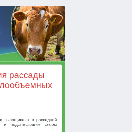
ия рассады
малообъемных
ов выращивают в рассадной
ой и подстилающим слоем