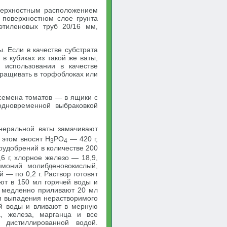
верхностным расположением
 поверхностном слое грунта
этиленовых труб 20/16 мм,
. Если в качестве субстрата
в кубиках из такой же ваты,
 использовании в качестве
ыращивать в торфоблоках или
 семена томатов — в ящики с
одновременной выбраковкой
неральной ваты замачивают
 этом вносят Н
РO
— 420 г,
3
4
оудобрений в количестве 200
6 г, хлорное железо — 18,9,
ммоний молибденовокислый,
 — по 0,2 г. Раствор готовят
ют в 150 мл горячей воды и
у медленно приливают 20 мл
я выпадения нерастворимого
ей воды и вливают в мерную
а, железа, марганца и все
 дистиллированной водой.