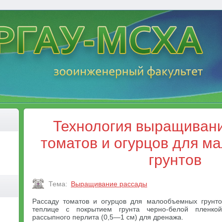
Технология выращиван
томатов и огурцов для 
грунтов
Тема:
Выращивание рассады
Рассаду томатов и огурцов для малообъемных грунт
теплице с покрытием грунта черно-белой пленк
рассыпного перлита (0,5—1 см) для дренажа.