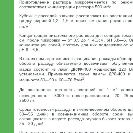
Приготовление раствора микроэлементов по рек
соответствует концентрации раствора 500 мг/л.
Кубики с рассадой вначале расставляют на расстоянии
грядку шириной 1,2—1,6 м, после смыкания рядков про
2
шт/м
.
Концентрация питательного раствора для сеянцев томата
см, после пикировки — от 3,5 до 4 мС/см, pH 5,8—6. О
концентрации солей, поэтому для них поддерживают 
pH 6—6,5.
В остальном агротехника выращивания рассады общепри
оборота рассаду обязательно досвечивают облучение
марки состоит из ламп ДРЛФ-400 мощностью 120 Вт
установками. Применяются также лампы ДРЛ-400 и 
2
мощности 80—90 и 60—70 Вт/м
.
2
До расстановки плотность растений на 1 м
должна
освещенность — 5000 лк, после расстановки —20—25 р
2500 лк.
Сроки готовности рассады в зимне-весеннем обороте д
50—55 дней; в осенне-зимнем обороте сроки вы
сокращаются: в августе рассада огурцов бывает готова
25—30 дней.
При высадке рассады на постоянное место нужно рук