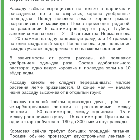
Рассаду свёклы выращивают не только в парниках и
рассадниках, но и на открытых, хорошо удобренных
площадках. Перед посевом землю хорошо рыхлят,
разравнивают и маркируют. Посев производят рядовой,
на расстоянии 5 сантиметров ряд от ряда. Глубина
заделки семян свёклы — 2— 3 сантиметра. Норма высева
— 20 граммов на одну парниковую раму, или 14 граммов
на один квадратный метр. После посева и до появления
всходов участок поддерживают во влажном состоянии.
В зависимости от роста рассады, её поливают
удобрением один-два раза. Состав удобрительного
раствора: одно ведро коровяка и полведра золы на 10
вёдер воды.
Рассаду свёклы не следует переращивать: мелкие
растения легче приживаются. В конце мая — начале
июня рассаду высаживают в открытый грунт.
Посадку столовой свёклы производят двух-, трёх — и
четырёхстрочными лентами с расстояниями: между
лентами — 50 сантиметров, между строчками —15 и
между растениями в ряду— 15 сантиметров. При этом на
одни гектар требуется от 180 до 300 тысяч штук рассады.
Кормовая свёкла требует больших площадей питания.
Посадки обычно производят двухстрочными лентами с