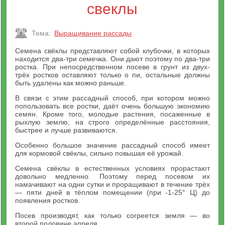
свеклы
Тема:
Выращивание рассады
Семена свёклы представляют собой клубочки, в которых
находится два-три семечка. Они дают поэтому по два-три
ростка. При непосредственном посеве в грунт из двух-
трёх ростков оставляют только о пи, остальные должны
быть удалены как можно раньше.
В связи с этим рассадный способ, при котором можно
попользовать все ростки, даёт очень большую экономию
семян. Кроме того, молодые растения, посаженные в
рыхлую землю, на строго определённые расстояния,
быстрее и лучше развиваются.
Особенно большое значение рассадный способ имеет
для кормовой свёклы, сильно повышая её урожай.
Семена свёклы в естественных условиях прорастают
довольно медленно. Поэтому перед посевом их
намачивают на одни сутки и проращивают в течение трёх
— пяти дней в тёплом помещении (при -1-25° Ц) до
появления ростков.
Посев производят, как только согреется земля — во
второй половине апреля.